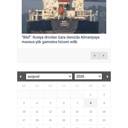
“Bild”: Rusiya dronları Qara dənizdə Almaniyaya
məxsus yük gəmisinə hücum edib
BE
ÇA
ÇƏ
CA
CÜ
ŞƏ
BZ
1
2
3
4
5
6
7
8
9
10
11
12
13
14
15
16
17
18
19
20
21
22
23