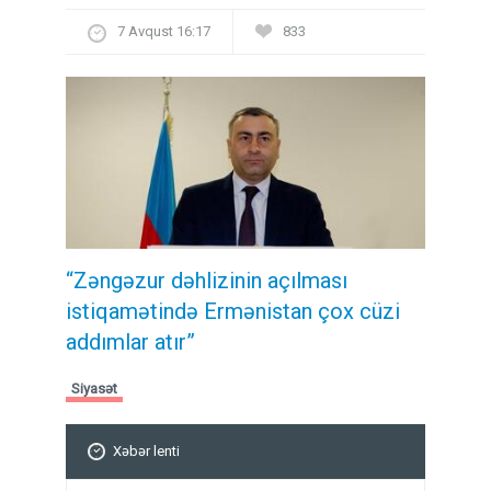
7 Avqust 16:17
833
“Zəngəzur dəhlizinin açılması
istiqamətində Ermənistan çox cüzi
addımlar atır”
Siyasət
Xəbər lenti