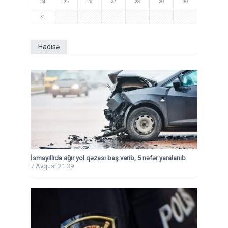
24
25
26
27
28
29
30
31
Hadisə
İsmayıllıda ağır yol qəzası baş verib, 5 nəfər yaralanıb
7 Avqust 21:39