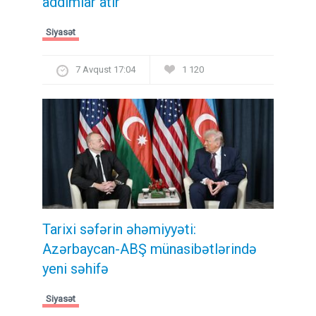
addımlar atır”
Siyasət
7 Avqust 17:04
1 120
Tarixi səfərin əhəmiyyəti:
Azərbaycan-ABŞ münasibətlərində
yeni səhifə
Siyasət