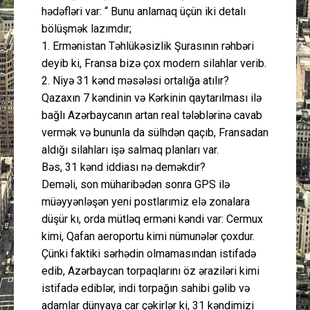
hədəfləri var: “ Bunu anlamaq üçün iki detalı
bölüşmək lazımdır;
1. Ermənistan Təhlükəsizlik Şurasının rəhbəri
deyib ki, Fransa bizə çox modern silahlar verib.
2. Niyə 31 kənd məsələsi ortalığa atılır?
Qazaxın 7 kəndinin və Kərkinin qaytarılması ilə
bağlı Azərbaycanın artan real tələblərinə cavab
vermək və bununla da sülhdən qaçıb, Fransadan
aldığı silahları işə salmaq planları var.
Bəs, 31 kənd iddiası nə deməkdir?
Deməli, son müharibədən sonra GPS ilə
müəyyənləşən yeni postlarımiz elə zonalara
düşür kı, orda mütləq erməni kəndi var: Cermux
kimi, Qafan aeroportu kimi nümunələr çoxdur.
Çünki faktiki sərhədin olmamasından istifadə
edib, Azərbaycan torpaqlarını öz əraziləri kimi
istifadə ediblər, indi torpağın sahibi gəlib və
adamlar dünyaya car çəkirlər ki, 31 kəndimizi