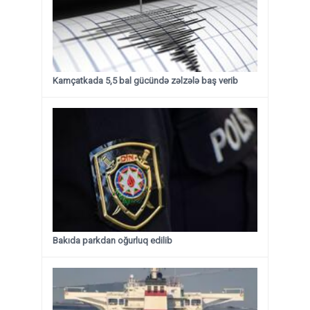
Kamçatkada 5,5 bal gücündə zəlzələ baş verib
Bakıda parkdan oğurluq edilib