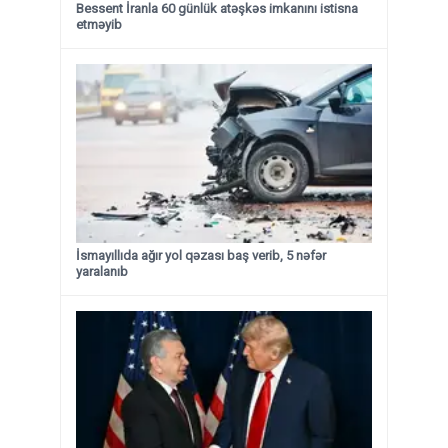
Bessent İranla 60 günlük atəşkəs imkanını istisna
etməyib
İsmayıllıda ağır yol qəzası baş verib, 5 nəfər
yaralanıb