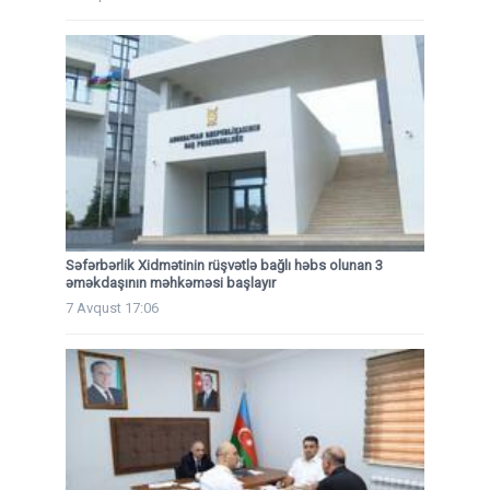
Səfərbərlik Xidmətinin rüşvətlə bağlı həbs olunan 3
əməkdaşının məhkəməsi başlayır
7 Avqust 17:06