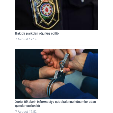
Bakıda parkdan oğurluq edilib
7 Avqust 19:14
Xarici ölkələrin informasiya şəbəkələrinə hücumlar edən
şəxslər saxlanıldı
7 Avqust 17:52