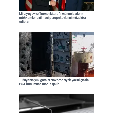
Mirziyoyev və Tramp ikitərəfli münasibətlərin
möhkəmləndirilməsi perspektivlərini müzakirə
ediblər
Türkiyənin yük gəmisi Novorossiysk yaxınlığında
PUA hücumuna məruz qalıb