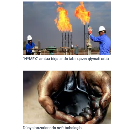
"NYMEX" əmtəə birjasında təbii qazın qiyməti artıb
Dünya bazarlarında neft bahalaşıb