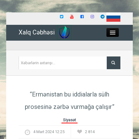
Xalq Cəbhəsi
Close
Siyasət
“Ermənistan bu iddialarla sülh
İqtisadiyyat
prosesinə zərbə vurmağa çalışır”
Dünya
Siyasət
Hadisə
4 Mart 2024 12:25
2 814