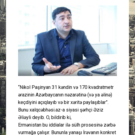
Güney Azərbaycan
Mədəniyyət
Müsahibə
İdman
Layihə
Gündəm
“Nikol Paşinyan 31 kəndin və 170 kvadratmetr
ərazinin Azərbaycanın nəzarətinə (və ya əlinə)
Cəmiyyət
keçdiyini açıqlayıb və bir xəritə paylaşıblar”.
Bunu xalqcəbhəsi.az-a siyasi şərhçi Əziz
Peşə etikası
Əliəyli deyib. O, bildirib ki,
Ermənistan bu iddialar ilə sülh prosesinə zərbə
Əlaqə
vurmağa çalışır. Bununla yanaşı İrəvanın konkret