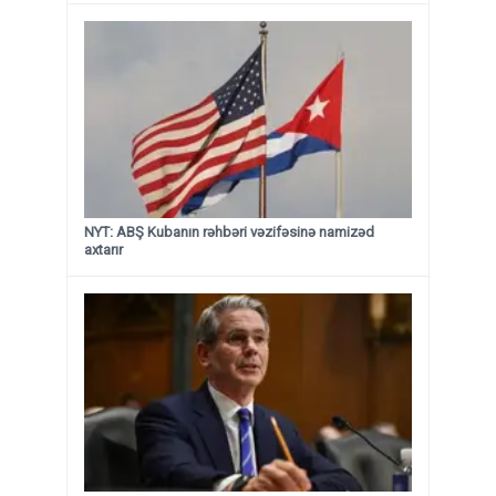
NYT: ABŞ Kubanın rəhbəri vəzifəsinə namizəd
axtarır