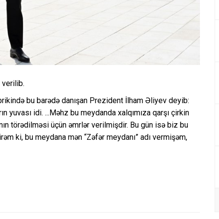
verilib.
rikində bu barədə danışan Prezident İlham Əliyev deyib:
ın yuvası idi. ...Məhz bu meydanda xalqımıza qarşı çirkin
nın törədilməsi üçün əmrlər verilmişdir. Bu gün isə biz bu
irəm ki, bu meydana mən “Zəfər meydanı” adı vermişəm,