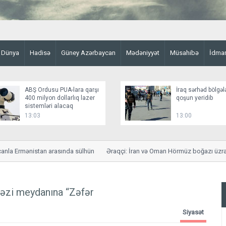
Dünya
Hadisə
Güney Azərbaycan
Mədəniyyət
Müsahibə
İdma
ABŞ Ordusu PUA-lara qarşı
İraq sərhəd bölgəl
400 milyon dollarlıq lazer
qoşun yeridib
sistemləri alacaq
13:03
13:00
a Ermənistan arasında sülhün
Əraqçi: İran və Oman Hörmüz boğazı üzrə sa
kəzi meydanına “Zəfər
Siyasət