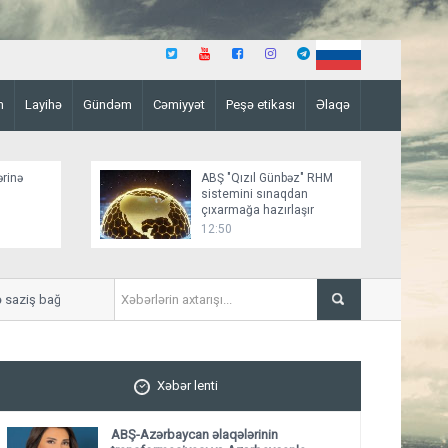
n
Layihə
Gündəm
Cəmiyyət
Peşə etikası
Əlaqə
ərinə
ABŞ "Qızıl Günbəz" RHM
sistemini sınaqdan
çıxarmağa hazırlaşır
12:50
ziş bağlamağa yaxındır
“Sülh sənədinin paraflanmas
Xəbər lenti
ABŞ-Azərbaycan əlaqələrinin