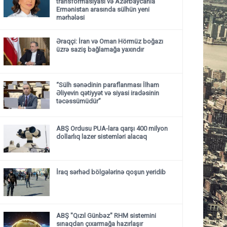
transformasiyası və Azərbaycanla
Ermənistan arasında sülhün yeni
mərhələsi
Əraqçi: İran və Oman Hörmüz boğazı
üzrə saziş bağlamağa yaxındır
“Sülh sənədinin paraflanması İlham
Əliyevin qətiyyət və siyasi iradəsinin
təcəssümüdür”
ABŞ Ordusu PUA-lara qarşı 400 milyon
dollarlıq lazer sistemləri alacaq
İraq sərhəd bölgələrinə qoşun yeridib
ABŞ "Qızıl Günbəz" RHM sistemini
sınaqdan çıxarmağa hazırlaşır