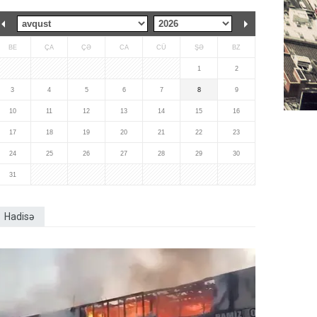
BE
ÇA
ÇƏ
CA
CÜ
ŞƏ
BZ
1
2
3
4
5
6
7
8
9
10
11
12
13
14
15
16
17
18
19
20
21
22
23
24
25
26
27
28
29
30
31
Hadisə