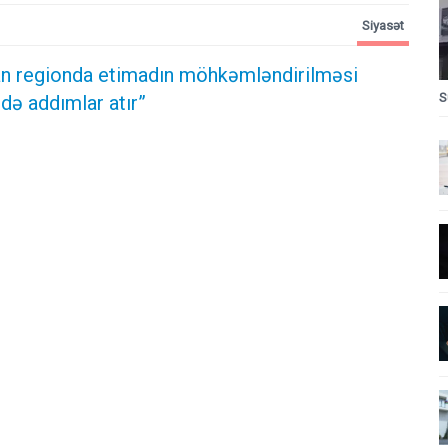
Siyasət
n regionda etimadın möhkəmləndirilməsi
S
də addımlar atır”