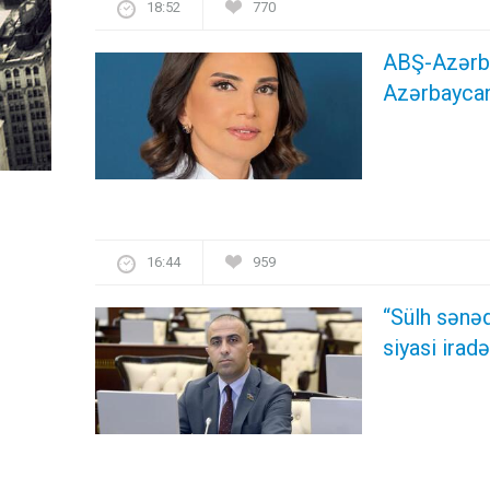
18:52
770
ABŞ-Azərba
Azərbaycan
16:44
959
“Sülh sənəd
siyasi ira