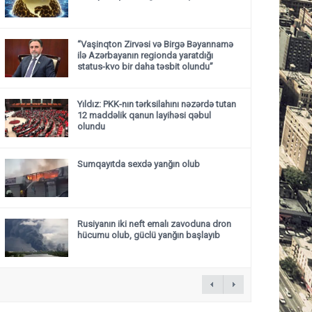
“Vaşinqton Zirvəsi və Birgə Bəyannamə
ilə Azərbayanın regionda yaratdığı
status-kvo bir daha təsbit olundu”
Yıldız: PKK-nın tərksilahını nəzərdə tutan
12 maddəlik qanun layihəsi qəbul
olundu ​​​​​​​
Sumqayıtda sexdə yanğın olub
Rusiyanın iki neft emalı zavoduna dron
hücumu olub, güclü yanğın başlayıb