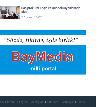
Baş prokuror Laçın və Qubadlı rayonlarında
olub
7 Avqust 16:07
ibə
İdman
Layihə
Ədəbiyyat
Gündəm
Cəmiyyət
Əlaqə