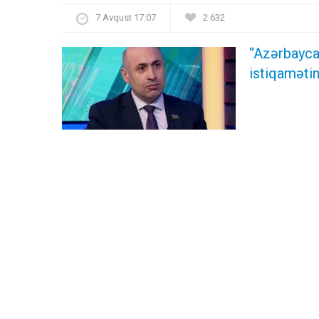
7 Avqust 17:07
2 632
“Azərbayca
istiqamətin