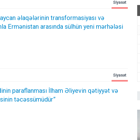
Siyasət
ycan əlaqələrinin transformasiyası və
la Ermənistan arasında sülhün yeni mərhələsi
Siyasət
inin paraflanması İlham Əliyevin qətiyyət və
dəsinin təcəssümüdür”