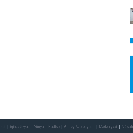
asət
İqtisadiyyat
Dünya
Hadisə
Güney Azərbaycan
Mədəniyyət
Müsah