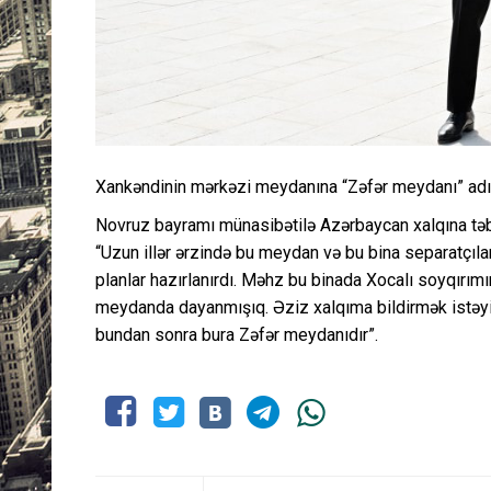
Xankəndinin mərkəzi meydanına “Zəfər meydanı” adı 
Novruz bayramı münasibətilə Azərbaycan xalqına təb
“Uzun illər ərzində bu meydan və bu bina separatçılar
planlar hazırlanırdı. Məhz bu binada Xocalı soyqırımı
meydanda dayanmışıq. Əziz xalqıma bildirmək istəy
bundan sonra bura Zəfər meydanıdır”.