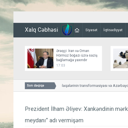
Xalq Cəbhəsi
Siyasət
İqtisadiyyat
Əraqçi: İran və Oman
Hörmüz boğazı üzrə saziş
bağlamağa yaxındır
17:03
ABŞ-Azərbaycan əlaqələrinin transformasiyası və Azərbaycanl
Son dəqiqə
yeni mərhələsi
Prezident İlham Əliyev: Xankəndinin mər
meydanı” adı vermişəm