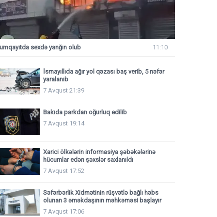
umqayıtda sexdə yanğın olub
11:10
İsmayıllıda ağır yol qəzası baş verib, 5 nəfər
yaralanıb
7 Avqust 21:39
Bakıda parkdan oğurluq edilib
7 Avqust 19:14
Xarici ölkələrin informasiya şəbəkələrinə
hücumlar edən şəxslər saxlanıldı
7 Avqust 17:52
Səfərbərlik Xidmətinin rüşvətlə bağlı həbs
olunan 3 əməkdaşının məhkəməsi başlayır
7 Avqust 17:06