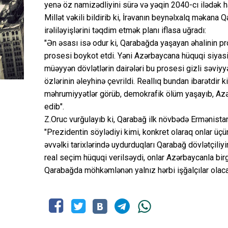
yenə öz namizədliyini sürə və yəqin 2040-cı ilədək h
Millət vəkili bildirib ki, İrəvanın beynəlxalq məka
irəliləyişlərini təqdim etmək planı iflasa uğradı:
"Ən əsası isə odur ki, Qarabağda yaşayan əhalinin 
prosesi boykot etdi. Yəni Azərbaycana hüquqi siya
müəyyən dövlətlərin dairələri bu prosesi gizli səviy
özlərinin əleyhinə çevrildi. Reallıq bundan ibarətdir 
məhrumiyyətlər görüb, demokrafik ölüm yaşayıb, Azə
edib".
Z.Oruc vurğulayıb ki, Qarabağ ilk növbədə Ermənistan
"Prezidentin söylədiyi kimi, konkret olaraq onlar üç
əvvəlki tarixlərində uydurduqları Qarabağ dövlətçili
real seçim hüquqi verilsəydi, onlar Azərbaycanla bi
Qarabağda möhkəmlənən yalnız hərbi işğalçılar olaca