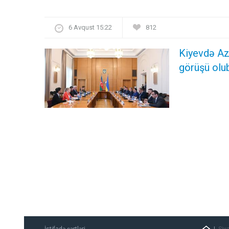
6 Avqust 15:22
812
Kiyevdə Azə
görüşü olu
İstifadə şərtləri
Siy