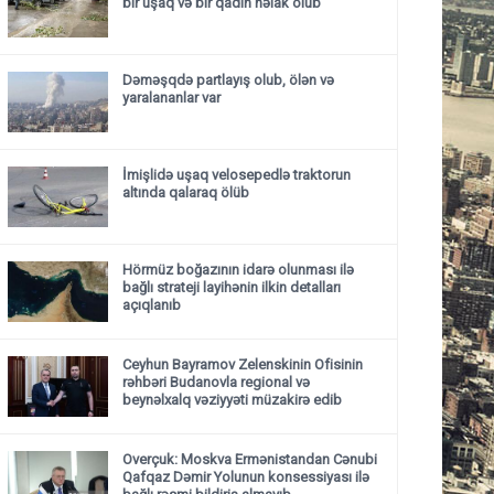
bir uşaq və bir qadın həlak olub
Dəməşqdə partlayış olub, ölən və
yaralananlar var
İmişlidə uşaq velosepedlə traktorun
altında qalaraq ölüb
Hörmüz boğazının idarə olunması ilə
bağlı strateji layihənin ilkin detalları
açıqlanıb
Ceyhun Bayramov Zelenskinin Ofisinin
rəhbəri Budanovla regional və
beynəlxalq vəziyyəti müzakirə edib
Overçuk: Moskva Ermənistandan Cənubi
Qafqaz Dəmir Yolunun konsessiyası ilə