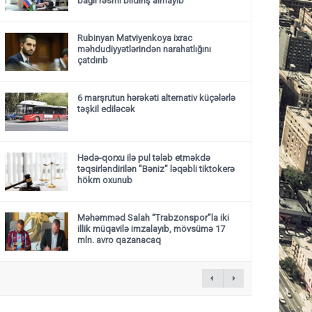
bağlı rəsmi bildiriş almayıb
Rubinyan Matviyenkoya ixrac
məhdudiyyətlərindən narahatlığını
çatdırıb
6 marşrutun hərəkəti alternativ küçələrlə
təşkil ediləcək
Hədə-qorxu ilə pul tələb etməkdə
təqsirləndirilən "Bəniz" ləqəbli tiktokerə
hökm oxunub
Məhəmməd Salah “Trabzonspor”la iki
illik müqavilə imzalayıb, mövsümə 17
mln. avro qazanacaq