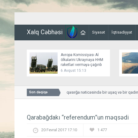
Xalq Cəbhəsi
Siyasət
İqtisadiyyat
Avropa Komissiyası Aİ
ölkələrini Ukraynaya HHM
raketləri verməyə çağırıb
6 Avqust 15:13
Smolenskdə güclü qasırğa nəticəsində bir uşaq və bir qadın hə
Son dəqiqə
Qarabağdakı “referendum”un məqsədi
20 Fevral 2017 17:10
1 477