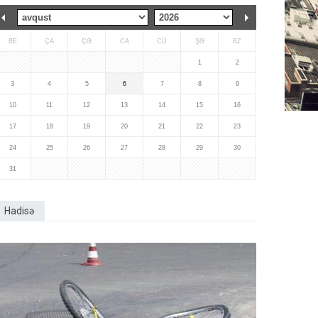
BE
ÇA
ÇƏ
CA
CÜ
ŞƏ
BZ
1
2
3
4
5
6
7
8
9
10
11
12
13
14
15
16
17
18
19
20
21
22
23
24
25
26
27
28
29
30
31
Hadisə