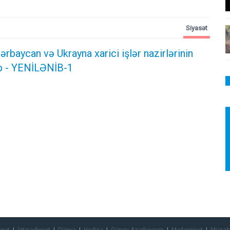
Siyasət
rbaycan və Ukrayna xarici işlər nazirlərinin
b - YENİLƏNİB-1
asət
İqtisadiyyat
Dünya
Hadisə
Güney Azərbaycan
Mədəniyyət
Müsah