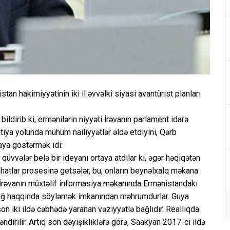
n hakimiyyətinin iki il əvvəlki siyasi avantürist planları
 bildirib ki, ermənilərin niyyəti İrəvanın parlament idarə
iya yolunda mühüm nailiyyətlər əldə etdiyini, Qərb
aya göstərmək idi:
vvələr belə bir ideyanı ortaya atdılar ki, əgər həqiqətən
hatlar prosesinə getsələr, bu, onların beynəlxalq məkana
n İrəvanın müxtəlif informasiya məkanında Ermənistandakı
rabağ haqqında söyləmək imkanından məhrumdurlar. Guya
on iki ildə cəbhədə yaranan vəziyyətlə bağlıdır. Reallıqda
dirilir. Artıq son dəyişikliklərə görə, Saakyan 2017-ci ildə