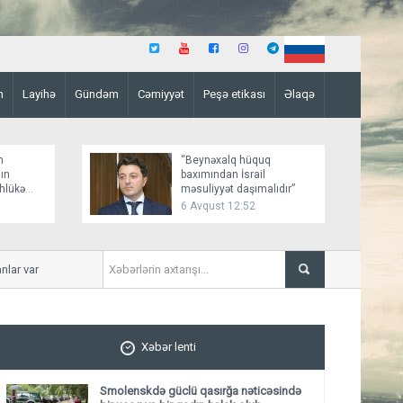
n
Layihə
Gündəm
Cəmiyyət
Peşə etikası
Əlaqə
n
“Beynəxalq hüquq
ın
baxımından İsrail
əhlükə
məsuliyyət daşımalıdır”
6 Avqust 12:52
 var
İmişlidə uşaq velosepedlə t
Xəbər lenti
Smolenskdə güclü qasırğa nəticəsində