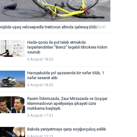
mişlidə uşaq velosepedlə traktorun altında qalaraq ölüb
6 Avqust 20:47
Hədə-qorxu ilə pul tələb etməkdə
təqsirləndirilən "Bəniz" ləqəbli tiktokerə hökm
oxunub
6 Avqust 18:20
Hacıqabulda yol qəzasında bir nəfər ölüb, 1
nəfər xəsarət alıb
6 Avqust 18:03
Rasim İldırımzadə, Zaur Mirzəzadə və Qoşqar
Məmmədovun apellyasiya şikayəti üzrə
məhkəmə başlayıb
6 Avqust 17:31
Bakıda yeniyetməyə qarşı soyğunçuluq edilib
6 Avqust 15:23