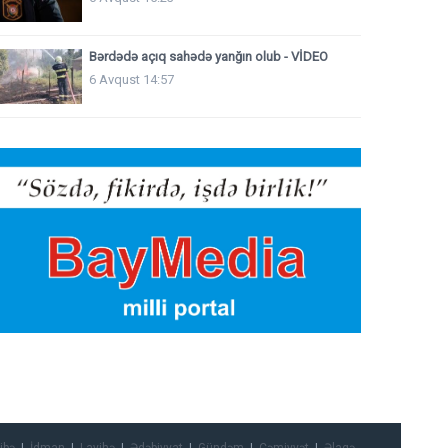
Bərdədə açıq sahədə yanğın olub - VİDEO
6 Avqust 14:57
ibə
İdman
Layihə
Ədəbiyyat
Gündəm
Cəmiyyət
Əlaqə