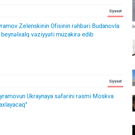
Siyasət
ramov Zelenskinin Ofisinin rəhbəri Budanovla
İ
 beynəlxalq vəziyyəti müzakirə edib
Siyasət
yramovun Ukraynaya səfərini rəsmi Moskva
axlayacaq"