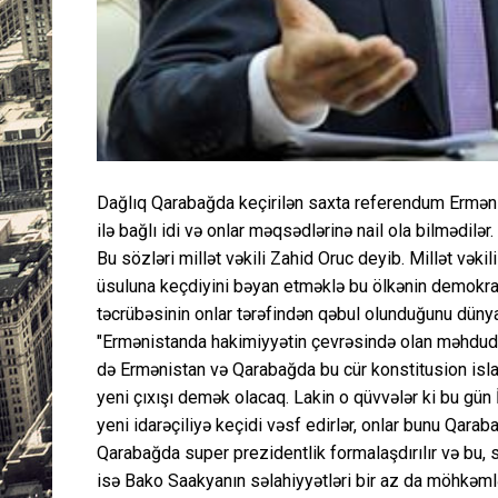
Dağlıq Qarabağda keçirilən saxta referendum Ermənista
ilə bağlı idi və onlar məqsədlərinə nail ola bilmədilər.
Bu sözləri millət vəkili Zahid Oruc deyib. Millət vəkili
üsuluna keçdiyini bəyan etməklə bu ölkənin demokrat
təcrübəsinin onlar tərəfindən qəbul olunduğunu düny
"Ermənistanda hakimiyyətin çevrəsində olan məhdud qü
də Ermənistan və Qarabağda bu cür konstitusion isla
yeni çıxışı demək olacaq. Lakin o qüvvələr ki bu gü
yeni idarəçiliyə keçidi vəsf edirlər, onlar bunu Qa
Qarabağda super prezidentlik formalaşdırılır və bu, s
isə Bako Saakyanın səlahiyyətləri bir az da möhkəmlən