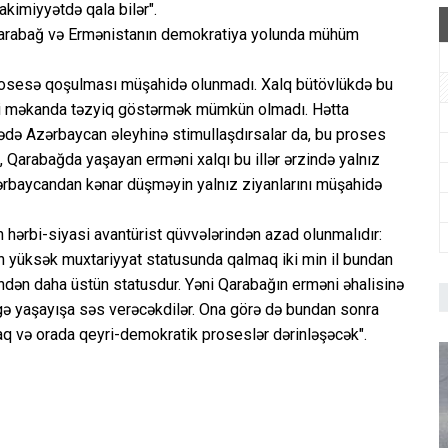
akimiyyətdə qala bilər".
na Qarabağ və Ermənistanın demokratiya yolunda mühüm
prosesə qoşulması müşahidə olunmadı. Xalq bütövlükdə bu
si məkanda təzyiq göstərmək mümkün olmadı. Hətta
yədə Azərbaycan əleyhinə stimullaşdırsalar da, bu proses
ki, Qarabağda yaşayan erməni xalqı bu illər ərzində yalnız
rbaycandan kənar düşməyin yalnız ziyanlarını müşahidə
 hərbi-siyasi avantürist qüvvələrindən azad olunmalıdır:
ün yüksək muxtariyyat statusunda qalmaq iki min il bundan
yindən daha üstün statusdur. Yəni Qarabağın erməni əhalisinə
rgə yaşayışa səs verəcəkdilər. Ona görə də bundan sonra
q və orada qeyri-demokratik proseslər dərinləşəcək".