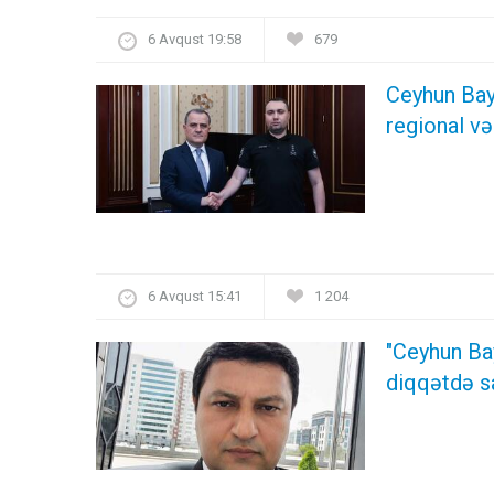
6 Avqust 19:58
679
Ceyhun Bay
regional və
6 Avqust 15:41
1 204
"Ceyhun Ba
diqqətdə s