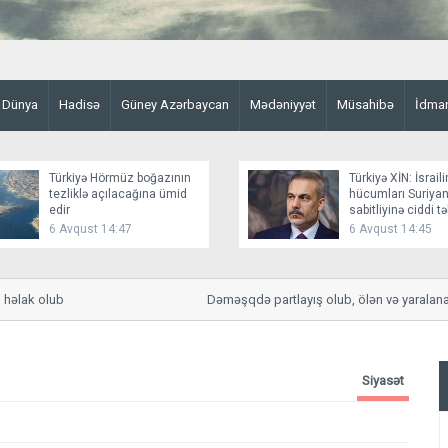
Dünya
Hadisə
Güney Azərbaycan
Mədəniyyət
Müsahibə
İdma
Türkiyə Hörmüz boğazının
Türkiyə XİN: İsraili
tezliklə açılacağına ümid
hücumları Suriyan
edir
sabitliyinə ciddi t
yaradır
6 Avqust 14:47
6 Avqust 14:45
lak olub
Dəməşqdə partlayış olub, ölən və yaralananlar
Siyasət