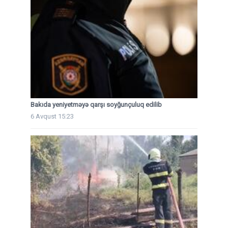
Bakıda yeniyetməyə qarşı soyğunçuluq edilib
6 Avqust 15:23