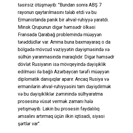
təsirsiz ötüşməyib: "Bundan sonra ABŞ 7
rayonun qaytarılmasını tələb etdi və bu
Ermənistanda panik bir əhval-ruhiyyə yaratdı.
Minsk Qrupunun digər həmsədr ölkəsi
Fransada Qarabağ problemində müəyyən
tərəddüdlər var. Amma buna baxmayaraq o da
bölgədə mövcud vəziyyətin dəyişməsində və
sülhün yaranmasında maraqlıdır. Digər həmsədr
dövlət Rusiyanın isə mövqeyində dəyişiklik
edilməsi ilə bağlı Azərbaycan tərəfi müəyyən
diplomatik danışıqlar aparır. Ancaq Rusiya və
ermənilərin əhval-ruhiyyəsini tam dəyişdirmək
və bu dəyişikliklər zəminində sülhyaratma
prosesinə vüsət vermək zamanı hələ
yetişməyib. Lakin bu prosesin faydalılıq
əmsalını artırmaq üçün ilkin iqtisadi, siyasi
şərtlər var".