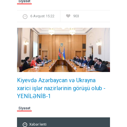
Siyasət
6 Avqust 15:22
903
Kiyevdə Azərbaycan və Ukrayna
xarici işlər nazirlərinin görüşü olub -
YENİLƏNİB-1
Siyasət
Xəbər lenti