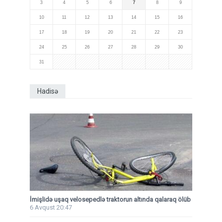
3
4
5
6
7
8
9
10
11
12
13
14
15
16
17
18
19
20
21
22
23
24
25
26
27
28
29
30
31
Hadisə
İmişlidə uşaq velosepedlə traktorun altında qalaraq ölüb
6 Avqust 20:47