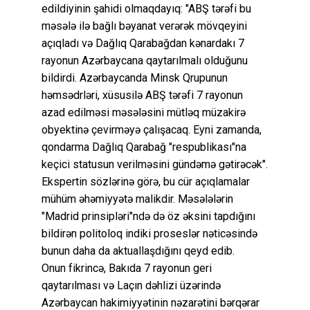
edildiyinin şahidi olmaqdayıq: "ABŞ tərəfi bu
məsələ ilə bağlı bəyanat verərək mövqeyini
açıqladı və Dağlıq Qarabağdan kənardakı 7
rayonun Azərbaycana qaytarılmalı olduğunu
bildirdi. Azərbaycanda Minsk Qrupunun
həmsədrləri, xüsusilə ABŞ tərəfi 7 rayonun
azad edilməsi məsələsini mütləq müzakirə
obyektinə çevirməyə çalışacaq. Eyni zamanda,
qondarma Dağlıq Qarabağ "respublikası"na
keçici statusun verilməsini gündəmə gətirəcək".
Ekspertin sözlərinə görə, bu cür açıqlamalar
mühüm əhəmiyyətə malikdir. Məsələlərin
"Madrid prinsipləri"ndə də öz əksini tapdığını
bildirən politoloq indiki proseslər nəticəsində
bunun daha da aktuallaşdığını qeyd edib.
Onun fikrincə, Bakıda 7 rayonun geri
qaytarılması və Laçın dəhlizi üzərində
Azərbaycan hakimiyyətinin nəzarətini bərqərar