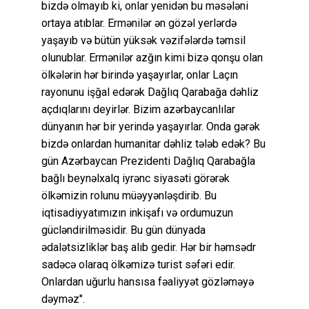
bizdə olmayıb ki, onlar yenidən bu məsələni
ortaya atıblar. Ermənilər ən gözəl yerlərdə
yaşayıb və bütün yüksək vəzifələrdə təmsil
olunublar. Ermənilər azğın kimi bizə qonşu olan
ölkələrin hər birində yaşayırlar, onlar Laçın
rayonunu işğal edərək Dağlıq Qarabağa dəhliz
açdıqlarını deyirlər. Bizim azərbaycanlılar
dünyanın hər bir yerində yaşayırlar. Onda gərək
bizdə onlardan humanitar dəhliz tələb edək? Bu
gün Azərbaycan Prezidenti Dağlıq Qarabağla
bağlı beynəlxalq iyrənc siyasəti görərək
ölkəmizin rolunu müəyyənləşdirib. Bu
iqtisadiyyatımızın inkişafı və ordumuzun
gücləndirilməsidir. Bu gün dünyada
ədalətsizliklər baş alıb gedir. Hər bir həmsədr
sadəcə olaraq ölkəmizə turist səfəri edir.
Onlardan uğurlu hansısa fəaliyyət gözləməyə
dəyməz".