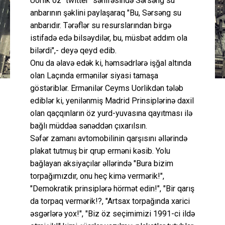
Uorlik öz "twitter" səhifəsində Sərsəng su
anbarının şəklini paylaşaraq "Bu, Sərsəng su
anbarıdır. Tərəflər su resurslarından birgə
istifadə edə bilsəydilər, bu, müsbət addım ola
bilərdi",- deyə qeyd edib.
Onu da əlavə edək ki, həmsədrlərə işğal altında
olan Laçında ermənilər siyasi tamaşa
göstəriblər. Ermənilər Ceyms Uorlikdən tələb
ediblər ki, yenilənmiş Madrid Prinsiplərinə daxil
olan qaçqınların öz yurd-yuvasına qayıtması ilə
bağlı müddəa sənəddən çıxarılsın.
Səfər zamanı avtomobilinin qarşısını əllərində
plakat tutmuş bir qrup erməni kəsib. Yolu
bağlayan aksiyaçılar əllərində "Bura bizim
torpağımızdır, onu heç kimə vermərik!",
"Demokratik prinsiplərə hörmət edin!", "Bir qarış
da torpaq vermərik!?, "Artsax torpağında xarici
əsgərlərə yox!", "Biz öz seçimimizi 1991-ci ildə