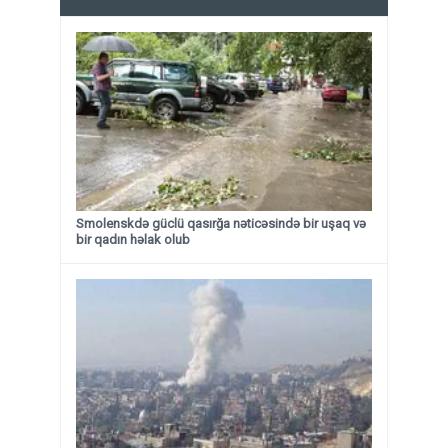
Smolenskdə güclü qasırğa nəticəsində bir uşaq və
bir qadın həlak olub