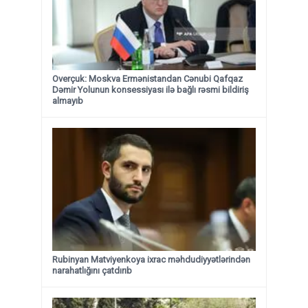
Overçuk: Moskva Ermənistandan Cənubi Qafqaz
Dəmir Yolunun konsessiyası ilə bağlı rəsmi bildiriş
almayıb
Rubinyan Matviyenkoya ixrac məhdudiyyətlərindən
narahatlığını çatdırıb