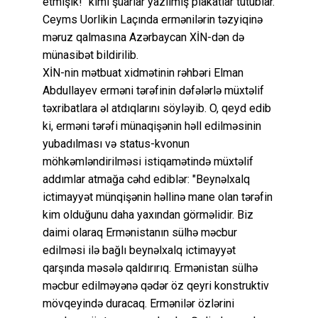
etmişik!" kimi şüarlar yazılmış plakatlar tutublar.
Ceyms Uorlikin Laçında ermənilərin təzyiqinə
məruz qalmasına Azərbaycan XİN-dən də
münasibət bildirilib.
XİN-nin mətbuat xidmətinin rəhbəri Elman
Abdullayev erməni tərəfinin dəfələrlə müxtəlif
təxribatlara əl atdıqlarını söyləyib. O, qeyd edib
ki, erməni tərəfi münaqişənin həll edilməsinin
yubadılması və status-kvonun
möhkəmləndirilməsi istiqamətində müxtəlif
addımlar atmağa cəhd ediblər: "Beynəlxalq
ictimayyət münqişənin həllinə mane olan tərəfin
kim olduğunu daha yaxından görməlidir. Biz
daimi olaraq Ermənistanın sülhə məcbur
edilməsi ilə bağlı beynəlxalq ictimayyət
qarşında məsələ qaldırırıq. Ermənistan sülhə
məcbur edilməyənə qədər öz qeyri konstruktiv
mövqeyində duracaq. Ermənilər özlərini