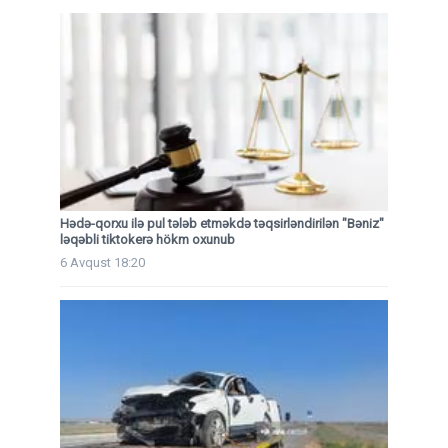
Hədə-qorxu ilə pul tələb etməkdə təqsirləndirilən "Bəniz"
ləqəbli tiktokerə hökm oxunub
6 Avqust 18:20