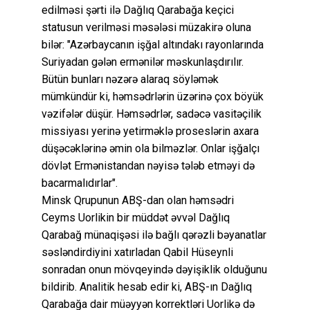
edilməsi şərti ilə Dağlıq Qarabağa keçici
statusun verilməsi məsələsi müzakirə oluna
bilər: "Azərbaycanın işğal altındakı rayonlarında
Suriyadan gələn ermənilər məskunlaşdırılır.
Bütün bunları nəzərə alaraq söyləmək
mümkündür ki, həmsədrlərin üzərinə çox böyük
vəzifələr düşür. Həmsədrlər, sadəcə vasitəçilik
missiyası yerinə yetirməklə proseslərin axara
düşəcəklərinə əmin ola bilməzlər. Onlar işğalçı
dövlət Ermənistandan nəyisə tələb etməyi də
bacarmalıdırlar".
Minsk Qrupunun ABŞ-dan olan həmsədri
Ceyms Uorlikin bir müddət əvvəl Dağlıq
Qarabağ münaqişəsi ilə bağlı qərəzli bəyanatlar
səsləndirdiyini xatırladan Qabil Hüseynli
sonradan onun mövqeyində dəyişiklik olduğunu
bildirib. Analitik hesab edir ki, ABŞ-ın Dağlıq
Qarabağa dair müəyyən korrektləri Uorlikə də