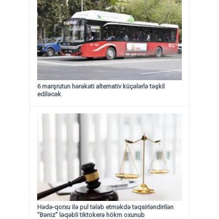
6 marşrutun hərəkəti alternativ küçələrlə təşkil
ediləcək
Hədə-qorxu ilə pul tələb etməkdə təqsirləndirilən
"Bəniz" ləqəbli tiktokerə hökm oxunub