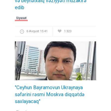
və beynəlxalq vəziyyəti müzakirə
edib
Siyasət
6 Avqust 15:41
1 323
"Ceyhun Bayramovun Ukraynaya
səfərini rəsmi Moskva diqqətdə
saxlayacaq"