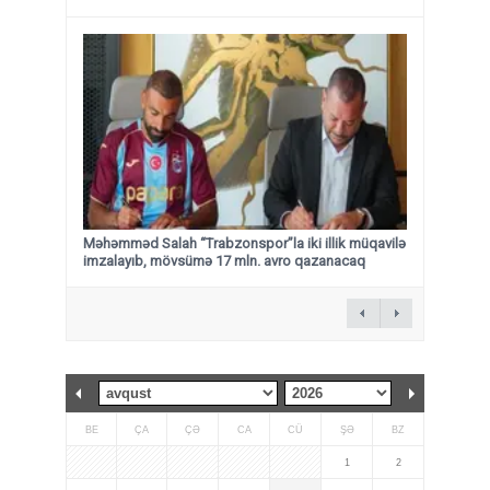
Məhəmməd Salah “Trabzonspor”la iki illik müqavilə
imzalayıb, mövsümə 17 mln. avro qazanacaq
BE
ÇA
ÇƏ
CA
CÜ
ŞƏ
BZ
1
2