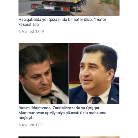
Hacıqabulda yol qəzasında bir nəfər ölüb, 1 nəfər
xəsarət alıb
6 Avqust 18:03
Rasim İldırımzadə, Zaur Mirzəzadə və Qoşqar
Məmmədovun apellyasiya şikayəti üzrə məhkəmə
başlayıb
6 Avqust 17:31