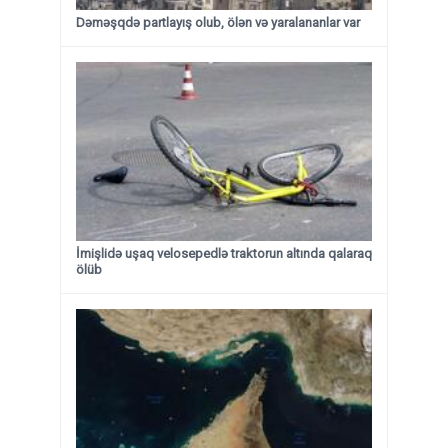
Dəməşqdə partlayış olub, ölən və yaralananlar var
İmişlidə uşaq velosepedlə traktorun altında qalaraq
ölüb