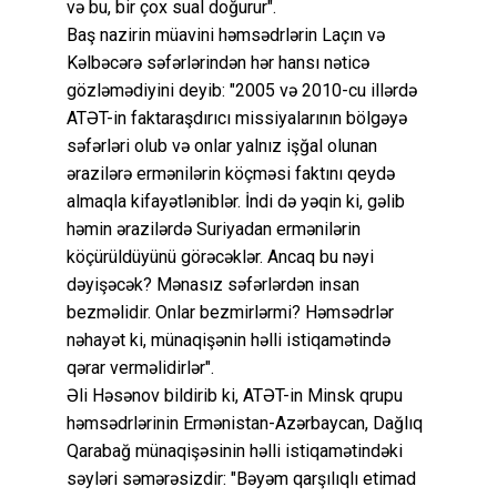
və bu, bir çox sual doğurur".
Baş nazirin müavini həmsədrlərin Laçın və
Kəlbəcərə səfərlərindən hər hansı nəticə
gözləmədiyini deyib: "2005 və 2010-cu illərdə
ATƏT-in faktaraşdırıcı missiyalarının bölgəyə
səfərləri olub və onlar yalnız işğal olunan
ərazilərə ermənilərin köçməsi faktını qeydə
almaqla kifayətləniblər. İndi də yəqin ki, gəlib
həmin ərazilərdə Suriyadan ermənilərin
köçürüldüyünü görəcəklər. Ancaq bu nəyi
dəyişəcək? Mənasız səfərlərdən insan
bezməlidir. Onlar bezmirlərmi? Həmsədrlər
nəhayət ki, münaqişənin həlli istiqamətində
qərar verməlidirlər".
Əli Həsənov bildirib ki, ATƏT-in Minsk qrupu
həmsədrlərinin Ermənistan-Azərbaycan, Dağlıq
Qarabağ münaqişəsinin həlli istiqamətindəki
səyləri səmərəsizdir: "Bəyəm qarşılıqlı etimad