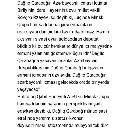
Dağlıq Qarabağın Azərbaycanlı İcması İctimai
Birliyinin İdarə Heyətinin üzvü, millət vəkili
Rövşən Rzayev isə deyib ki, Laçında Minsk
Qrupu həmsədrlərinə qarşı ermənilərin
reaksiyası danışıqlara təsir edə bilməz. Həmin
aksiyanı siyasi oyun adldaqdıran deputat
bildirib ki, bu cür hərəkətlər dünya ictimaiyyətinə
erməni yalanının göstərmək üçün idi: "Dağlıq
Qarabağda yaşayan insanlar Azərbaycan
Respublikasının Dağlıq Qarabağ bölgəsinin
erməni icmasının üzvləridir. Dağlıq Qarabağın
azərbaycanlı icması gələcəkdə orada bir yerdə
yaşayacaq".
Politoloq Qabil Hüseynli ATƏT-in Minsk Qrupu
həmsədrlərinin səfərinin perspektivini şərh
edərkən deyib ki, Dağlıq Qarabağ münaqişəsi
ətrafında yaranmış status-kvonun
dəyişdirilməsi istiqamətində müəyyən təkidlər