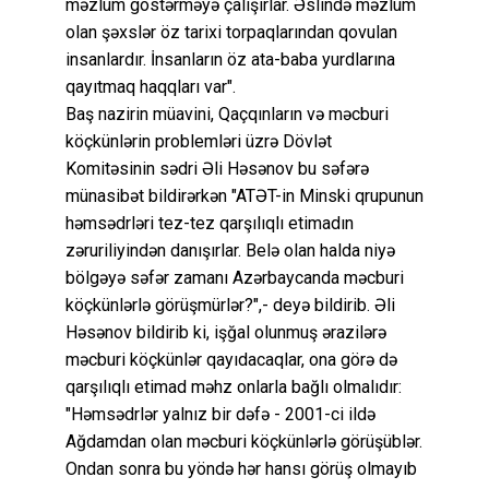
məzlum göstərməyə çalışırlar. Əslində məzlum
olan şəxslər öz tarixi torpaqlarından qovulan
insanlardır. İnsanların öz ata-baba yurdlarına
qayıtmaq haqqları var".
Baş nazirin müavini, Qaçqınların və məcburi
köçkünlərin problemləri üzrə Dövlət
Komitəsinin sədri Əli Həsənov bu səfərə
münasibət bildirərkən "ATƏT-in Minski qrupunun
həmsədrləri tez-tez qarşılıqlı etimadın
zəruriliyindən danışırlar. Belə olan halda niyə
bölgəyə səfər zamanı Azərbaycanda məcburi
köçkünlərlə görüşmürlər?",- deyə bildirib. Əli
Həsənov bildirib ki, işğal olunmuş ərazilərə
məcburi köçkünlər qayıdacaqlar, ona görə də
qarşılıqlı etimad məhz onlarla bağlı olmalıdır:
"Həmsədrlər yalnız bir dəfə - 2001-ci ildə
Ağdamdan olan məcburi köçkünlərlə görüşüblər.
Ondan sonra bu yöndə hər hansı görüş olmayıb