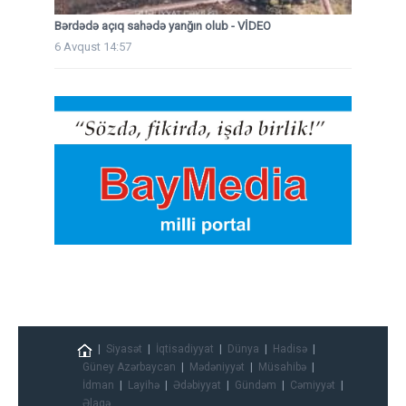
Bərdədə açıq sahədə yanğın olub - VİDEO
6 Avqust 14:57
Siyasət
İqtisadiyyat
Dünya
Hadisə
Güney Azərbaycan
Mədəniyyət
Müsahibə
İdman
Layihə
Ədəbiyyat
Gündəm
Cəmiyyət
Əlaqə