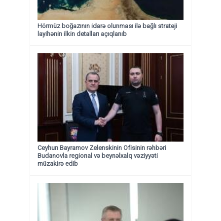
Hörmüz boğazının idarə olunması ilə bağlı strateji
layihənin ilkin detalları açıqlanıb
Ceyhun Bayramov Zelenskinin Ofisinin rəhbəri
Budanovla regional və beynəlxalq vəziyyəti
müzakirə edib