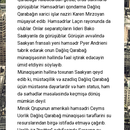
görüşüblər. Həmsədrləri qondarma Dağlıq
Qarabağın xarici işlər naziri Karen Mirzoyan
müşayiət edib. Həmsədrlər Laçın rayonunda da
olublar. Onlar separatçıların lideri Bako
Saakyanla da görüşüblər. Görüşün əvvəlində
Saakyan fransalı yeni həmsədr Pyer Andrieni
təbrik edərək onun Dağlıq Qarabağ
münaqişəsinin həllində fəal iştirak edəcəyin
ümid etdiyini söyləyib.
Münaqişənin həllinə toxunan Saakyan qeyd
edib ki, müstəqillik və azadlıq Dağlıq Qarabağ
üçün müstəsna dəyərlərdir və həm status, həm
də sərhədlər məsələsində keçmişə dönüş
mümkün deyil.
Minsk Qrupunun amerikalı həmsədri Ceyms
Uorlik Dağlıq Qarabağ münaqişəsi tərəflərini su
resurslarından birgə istifadə etməyə çağırıb.