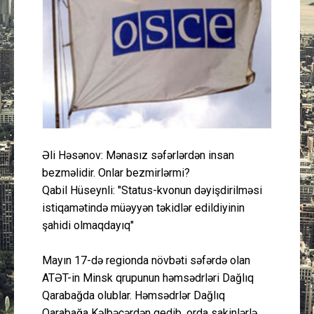
Güney Azərbaycan
Mədəniyyət
Müsahibə
İdman
Əli Həsənov: Mənasız səfərlərdən insan
Layihə
bezməlidir. Onlar bezmirlərmi?
Qabil Hüseynli: "Status-kvonun dəyişdirilməsi
Gündəm
istiqamətində müəyyən təkidlər edildiyinin
şahidi olmaqdayıq"
Cəmiyyət
Mayın 17-də regionda növbəti səfərdə olan
Peşə etikası
ATƏT-in Minsk qrupunun həmsədrləri Dağlıq
Qarabağda olublar. Həmsədrlər Dağlıq
Əlaqə
Qarabağa Kəlbəcərdən gedib, orda sakinlərlə