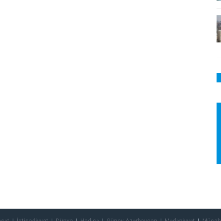
asət
İqtisadiyyat
Dünya
Hadisə
Güney Azərbaycan
Mədəniyyət
Müsah