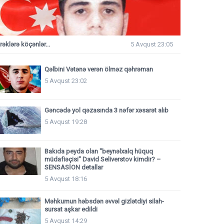
rəklərə köçənlər...
5 Avqust 23:05
Qəlbini Vətənə verən ölməz qəhrəman
5 Avqust 23:02
Gəncədə yol qəzasında 3 nəfər xəsarət alıb
5 Avqust 19:28
Bakıda peyda olan "beynəlxalq hüquq
müdafiəçisi" David Seliverstov kimdir? –
SENSASİON detallar
5 Avqust 18:16
Məhkumun həbsdən əvvəl gizlətdiyi silah-
sursat aşkar edildi
5 Avqust 14:29