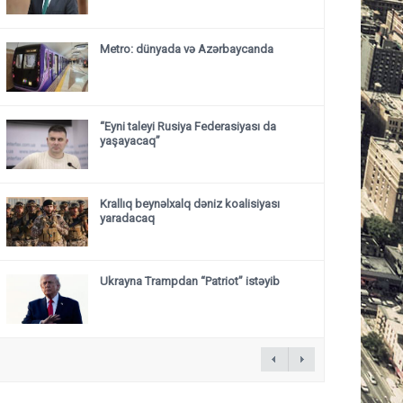
Metro: dünyada və Azərbaycanda
“Eyni taleyi Rusiya Federasiyası da
yaşayacaq”
Krallıq beynəlxalq dəniz koalisiyası
yaradacaq
Ukrayna Trampdan “Patriot” istəyib