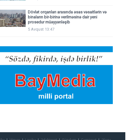
Dövlət orqanları arasında əsas vəsaitlərin və
binaların bir-birinə verilməsinə dair yeni
prosedur müəyyənləşib
5 Avqust 13:47
ibə
İdman
Layihə
Ədəbiyyat
Gündəm
Cəmiyyət
Əlaqə