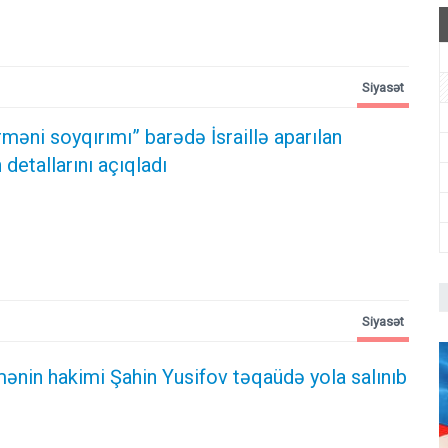
Siyasət
məni soyqırımı” barədə İsraillə aparılan
 detallarını açıqladı
Siyasət
ənin hakimi Şahin Yusifov təqaüdə yola salınıb