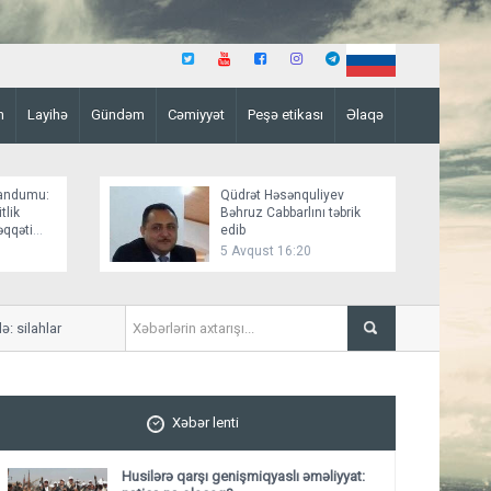
n
Layihə
Gündəm
Cəmiyyət
Peşə etikası
Əlaqə
andumu:
Qüdrət Həsənquliyev
tlik
Bəhruz Cabbarlını təbrik
əqqəti
edib
5 Avqust 16:20
silahlar susacaq?
Üçüncü tərəf, yoxsa birbaş
Xəbər lenti
Husilərə qarşı genişmiqyaslı əməliyyat: