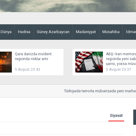
Dünya
Hadisə
Güney Azərbaycan
Mədəniyyət
Müsahibə
İdma
Qara dənizdə insident:
ABŞ–İran memor
regionda risklər artır
regionda yeni sabi
şansı, yoxsa müv
fasilə?
5 Avqust 23:43
5 Avqust 23:37
Türkiyədə terrorla mübarizədə yeni mərhələ: 
Siyasət