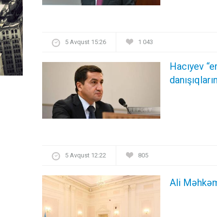
5 Avqust 15:26
1 043
Hacıyev “er
danışıqların
5 Avqust 12:22
805
Ali Məhkəm