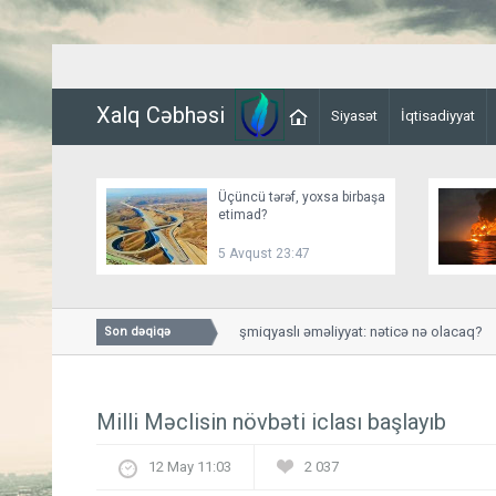
Xalq Cəbhəsi
Siyasət
İqtisadiyyat
Üçüncü tərəf, yoxsa birbaşa
etimad?
5 Avqust 23:47
Husilərə qarşı genişmiqyaslı əməliyyat: nəticə nə olacaq?
Son dəqiqə
Milli Məclisin növbəti iclası başlayıb
12 May 11:03
2 037