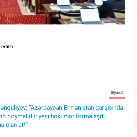
 edilib.
Siyasət
ənquliyev: “Azərbaycan Ermənistan qarşısında
əb qoymalıdır: yeni hökumət formalaşdı,
u elan et!”