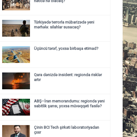
nəticə nə olacaq?
Türkiyədə terrorla mübarizədə yeni
mərhələ: silahlar susacaq?
Üçüncü tərəf, yoxsa birbaşa etimad?
Qara dənizdə insident: regionda risklər
artır
ABŞ–İran memorandumu: regionda yeni
sabitlik şansı, yoxsa müvəqqəti fasilə?
Çinin BCI Tech şirkəti laboratoriyadan
çıxır