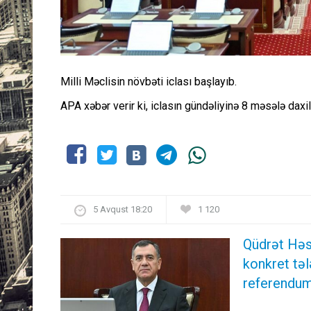
Milli Məclisin növbəti iclası başlayıb.
APA xəbər verir ki, iclasın gündəliyinə 8 məsələ daxil
5 Avqust 18:20
1 120
Qüdrət Həs
konkret təl
referendum