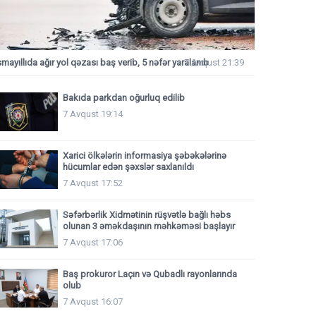
smayıllıda ağır yol qəzası baş verib, 5 nəfər yaralanıb
7 Avqust 21:39
Bakıda parkdan oğurluq edilib
7 Avqust 19:14
Xarici ölkələrin informasiya şəbəkələrinə
hücumlar edən şəxslər saxlanıldı
7 Avqust 17:52
Səfərbərlik Xidmətinin rüşvətlə bağlı həbs
olunan 3 əməkdaşının məhkəməsi başlayır
7 Avqust 17:06
Baş prokuror Laçın və Qubadlı rayonlarında
olub
7 Avqust 16:07