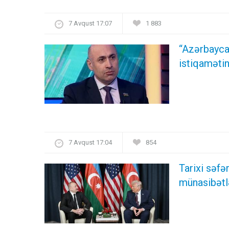
7 Avqust 17:07
1 883
“Azərbayca
istiqamətin
7 Avqust 17:04
854
Tarixi səf
münasibətl