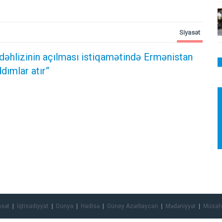
Siyasət
dəhlizinin açılması istiqamətində Ermənistan
dımlar atır”
asət
İqtisadiyyat
Dünya
Hadisə
Güney Azərbaycan
Mədəniyyət
Müsah