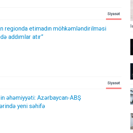
Siyasət
İ
n regionda etimadın möhkəmləndirilməsi
də addımlar atır”
Siyasət
ərin əhəmiyyəti: Azərbaycan-ABŞ
ərində yeni səhifə