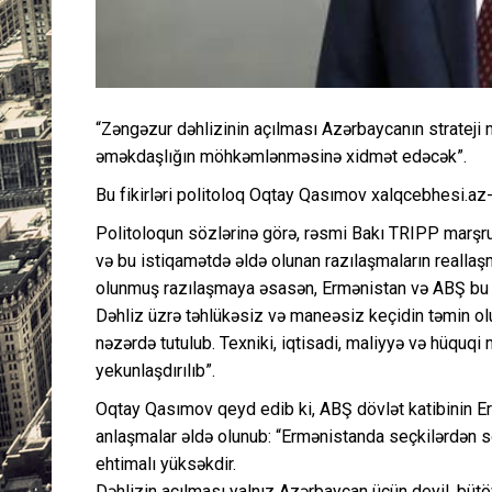
“Zəngəzur dəhlizinin açılması Azərbaycanın strateji 
əməkdaşlığın möhkəmlənməsinə xidmət edəcək”.
Bu fikirləri politoloq Oqtay Qasımov xalqcebhesi.az
Politoloqun sözlərinə görə, rəsmi Bakı TRIPP marşru
və bu istiqamətdə əldə olunan razılaşmaların reallaş
olunmuş razılaşmaya əsasən, Ermənistan və ABŞ bu lay
Dəhliz üzrə təhlükəsiz və maneəsiz keçidin təmin o
nəzərdə tutulub. Texniki, iqtisadi, maliyyə və hüquqi 
yekunlaşdırılıb”.
Oqtay Qasımov qeyd edib ki, ABŞ dövlət katibinin Er
anlaşmalar əldə olunub: “Ermənistanda seçkilərdən son
ehtimalı yüksəkdir.
Dəhlizin açılması yalnız Azərbaycan üçün deyil, bü