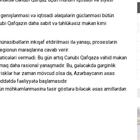
genişlənməsi və iqtisadi əlaqələrin güclənməsi bütün
nubi Qafqazın daha sabit və təhlükəsiz məkan kimi
nasibətlərin inkişaf etdirilməsi ilə yanaşı, proseslərin
regionun maraqlarına cavab verir:
nəticələri vermədi. Bu gün artıq Cənubi Qafqaza vahid məkan
lmaq daha rasional yanaşmadır. Bu, gələcəkdə gərginlik
 risklər hər zaman mövcud olsa da, Azərbaycanın əsas
dətdə fəaliyyətə başlamasıdır.
lhün möhkəmlənməsinə təsir göstərə biləcək əsas amillərdən