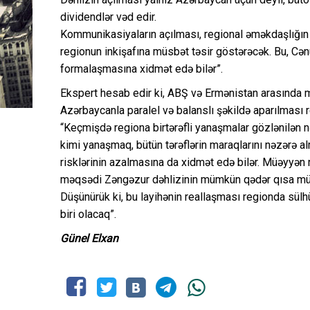
dividendlər vəd edir.
Kommunikasiyaların açılması, regional əməkdaşlığın 
regionun inkişafına müsbət təsir göstərəcək. Bu, Cə
formalaşmasına xidmət edə bilər”.
Ekspert hesab edir ki, ABŞ və Ermənistan arasında mü
Azərbaycanla paralel və balanslı şəkildə aparılması 
“Keçmişdə regiona birtərəfli yanaşmalar gözlənilən 
kimi yanaşmaq, bütün tərəflərin maraqlarını nəzərə a
risklərinin azalmasına da xidmət edə bilər. Müəyyən
məqsədi Zəngəzur dəhlizinin mümkün qədər qısa müd
Düşünürük ki, bu layihənin reallaşması regionda sü
biri olacaq”.
Günel Elxan