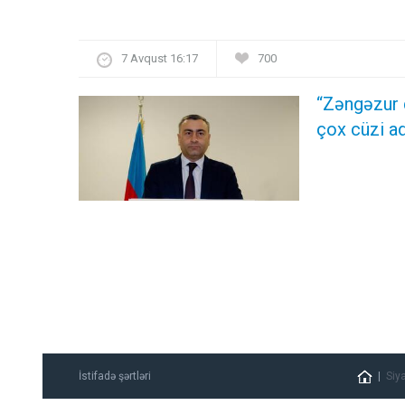
7 Avqust 16:17
700
“Zəngəzur 
çox cüzi ad
İstifadə şərtləri
Siy