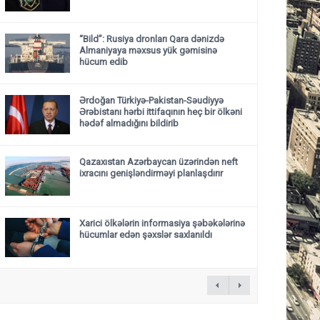
“Bild”: Rusiya dronları Qara dənizdə
Almaniyaya məxsus yük gəmisinə
hücum edib
Ərdoğan Türkiyə-Pakistan-Səudiyyə
Ərəbistanı hərbi ittifaqının heç bir ölkəni
hədəf almadığını bildirib
Qazaxıstan Azərbaycan üzərindən neft
ixracını genişləndirməyi planlaşdırır
Xarici ölkələrin informasiya şəbəkələrinə
hücumlar edən şəxslər saxlanıldı