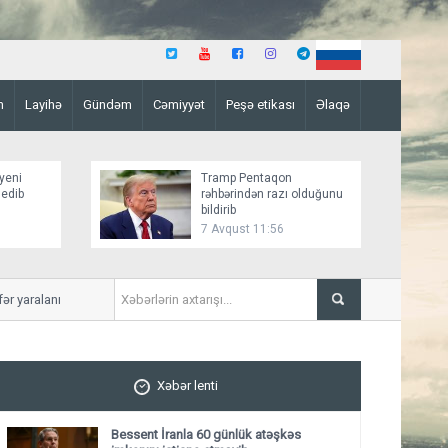
n
Layihə
Gündəm
Cəmiyyət
Peşə etikası
Əlaqə
yeni
Tramp Pentaqon
 edib
rəhbərindən razı olduğunu
bildirib
7 Avqust 11:56
r yaralanıb
Mirziyoyev və Tramp ikitə
ediblər
Xəbər lenti
Bessent İranla 60 günlük atəşkəs