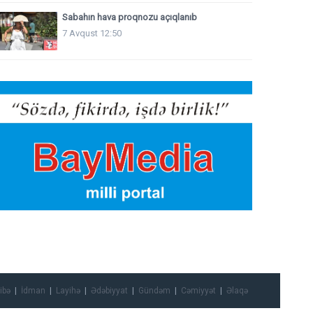
Sabahın hava proqnozu açıqlanıb
7 Avqust 12:50
ibə
İdman
Layihə
Ədəbiyyat
Gündəm
Cəmiyyət
Əlaqə