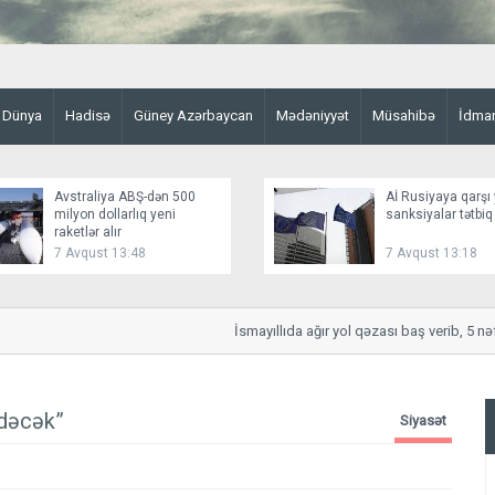
Dünya
Hadisə
Güney Azərbaycan
Mədəniyyət
Müsahibə
İdma
Avstraliya ABŞ-dən 500
Aİ Rusiyaya qarşı 
milyon dollarlıq yeni
sanksiyalar tətbiq
raketlər alır
7 Avqust 13:48
7 Avqust 13:18
İsmayıllıda ağır yol qəzası baş verib, 5 nəfə
edəcək”
Siyasət