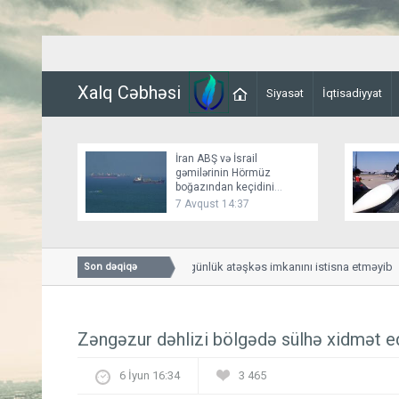
Xalq Cəbhəsi
Siyasət
İqtisadiyyat
İran ABŞ və İsrail
gəmilərinin Hörmüz
boğazından keçidini
bağlayır
7 Avqust 14:37
Bessent İranla 60 günlük atəşkəs imkanını istisna etməyib
Son dəqiqə
Zəngəzur dəhlizi bölgədə sülhə xidmət 
6 İyun 16:34
3 465