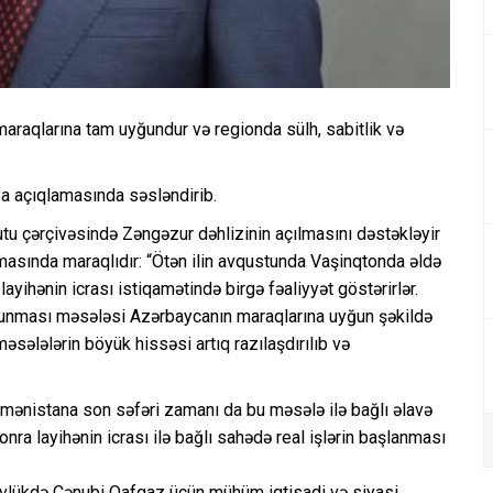
maraqlarına tam uyğundur və regionda sülh, sabitlik və
-a açıqlamasında səsləndirib.
tu çərçivəsində Zəngəzur dəhlizinin açılmasını dəstəkləyir
masında maraqlıdır: “Ötən ilin avqustunda Vaşinqtonda əldə
ihənin icrası istiqamətində birgə fəaliyyət göstərirlər.
lunması məsələsi Azərbaycanın maraqlarına uyğun şəkildə
məsələlərin böyük hissəsi artıq razılaşdırılıb və
mənistana son səfəri zamanı da bu məsələ ilə bağlı əlavə
ra layihənin icrası ilə bağlı sahədə real işlərin başlanması
tövlükdə Cənubi Qafqaz üçün mühüm iqtisadi və siyasi