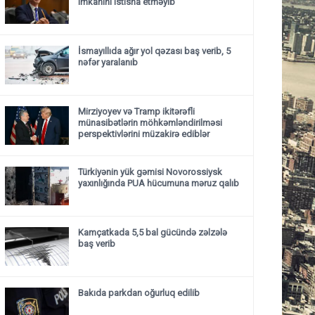
imkanını istisna etməyib
İsmayıllıda ağır yol qəzası baş verib, 5
nəfər yaralanıb
Mirziyoyev və Tramp ikitərəfli
münasibətlərin möhkəmləndirilməsi
perspektivlərini müzakirə ediblər
Türkiyənin yük gəmisi Novorossiysk
yaxınlığında PUA hücumuna məruz qalıb
Kamçatkada 5,5 bal gücündə zəlzələ
baş verib
Bakıda parkdan oğurluq edilib