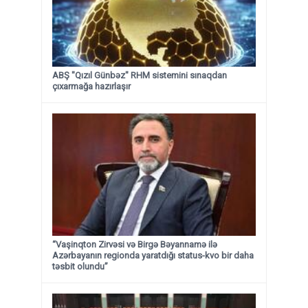
ABŞ "Qızıl Günbəz" RHM sistemini sınaqdan
çıxarmağa hazırlaşır
“Vaşinqton Zirvəsi və Birgə Bəyannamə ilə
Azərbayanın regionda yaratdığı status-kvo bir daha
təsbit olundu”