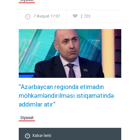
7 Avqust 17:07
2 723
“Azərbaycan regionda etimadın
möhkəmləndirilməsi istiqamətində
addımlar atır”
Siyasət
Xəbər lenti