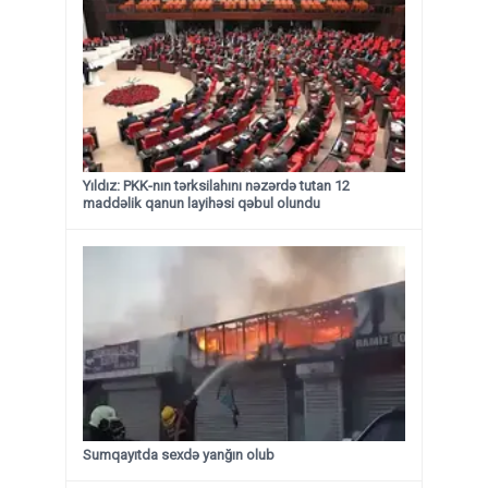
Yıldız: PKK-nın tərksilahını nəzərdə tutan 12
maddəlik qanun layihəsi qəbul olundu ​​​​​​​
Sumqayıtda sexdə yanğın olub