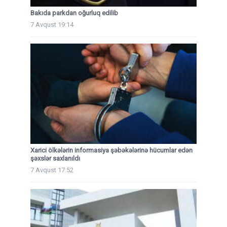
Bakıda parkdan oğurluq edilib
7 Avqust 19:14
Xarici ölkələrin informasiya şəbəkələrinə hücumlar edən
şəxslər saxlanıldı
7 Avqust 17:52