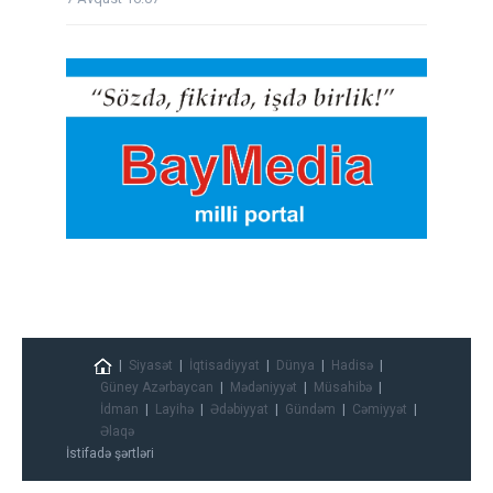
Siyasət
İqtisadiyyat
Dünya
Hadisə
Güney Azərbaycan
Mədəniyyət
Müsahibə
İdman
Layihə
Ədəbiyyat
Gündəm
Cəmiyyət
Əlaqə
İstifadə şərtləri