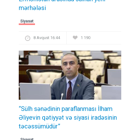
mərhələsi
Siyasət
8 Avqust 16:44
1 190
“Sülh sənədinin paraflanması İlham
Əliyevin qətiyyət və siyasi iradəsinin
təcəssümüdür”
Siyasət