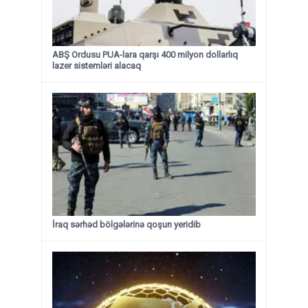
ABŞ Ordusu PUA-lara qarşı 400 milyon dollarlıq
lazer sistemləri alacaq
İraq sərhəd bölgələrinə qoşun yeridib