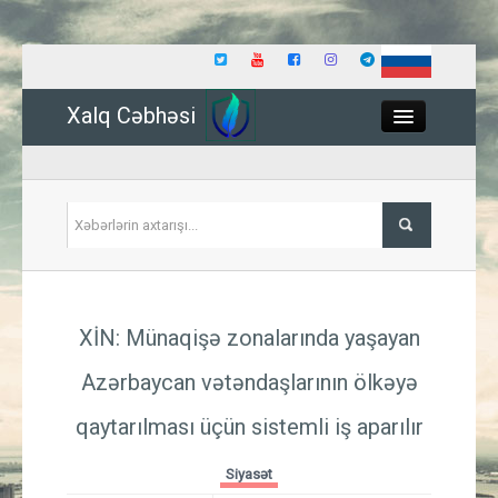
Xalq Cəbhəsi
Close
Siyasət
XİN: Münaqişə zonalarında yaşayan
İqtisadiyyat
Azərbaycan vətəndaşlarının ölkəyə
Dünya
qaytarılması üçün sistemli iş aparılır
Hadisə
Siyasət