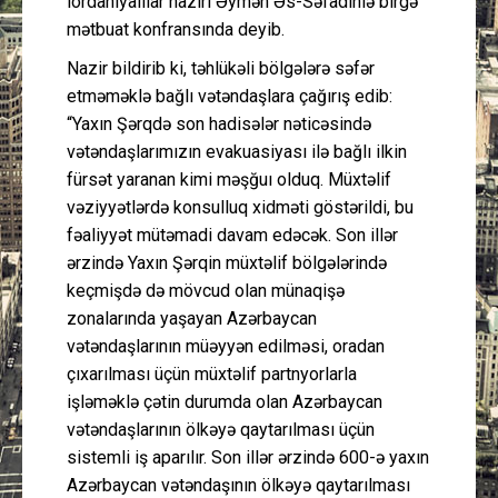
iordaniyalılar naziri Əymən Əs-Səfadinlə birgə
mətbuat konfransında deyib.
Nazir bildirib ki, təhlükəli bölgələrə səfər
etməməklə bağlı vətəndaşlara çağırış edib:
“Yaxın Şərqdə son hadisələr nəticəsində
vətəndaşlarımızın evakuasiyası ilə bağlı ilkin
fürsət yaranan kimi məşğuı olduq. Müxtəlif
vəziyyətlərdə konsulluq xidməti göstərildi, bu
fəaliyyət mütəmadi davam edəcək. Son illər
ərzində Yaxın Şərqin müxtəlif bölgələrində
keçmişdə də mövcud olan münaqişə
zonalarında yaşayan Azərbaycan
vətəndaşlarının müəyyən edilməsi, oradan
çıxarılması üçün müxtəlif partnyorlarla
işləməklə çətin durumda olan Azərbaycan
vətəndaşlarının ölkəyə qaytarılması üçün
sistemli iş aparılır. Son illər ərzində 600-ə yaxın
Azərbaycan vətəndaşının ölkəyə qaytarılması