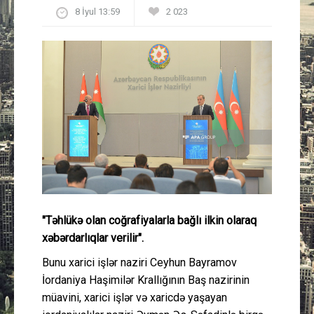
8 İyul 13:59
2 023
Güney Azərbaycan
Mədəniyyət
Müsahibə
İdman
Layihə
Gündəm
"Təhlükə olan coğrafiyalarla bağlı ilkin olaraq
Cəmiyyət
xəbərdarlıqlar verilir".
Bunu xarici işlər naziri Ceyhun Bayramov
Peşə etikası
İordaniya Haşimilər Krallığının Baş nazirinin
müavini, xarici işlər və xaricdə yaşayan
Əlaqə