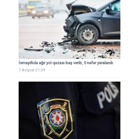
İsmayıllıda ağır yol qəzası baş verib, 5 nəfər yaralanıb
7 Avqust 21:39