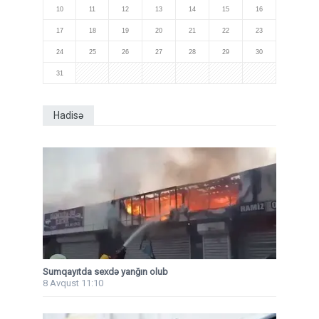
10
11
12
13
14
15
16
17
18
19
20
21
22
23
24
25
26
27
28
29
30
31
Hadisə
Sumqayıtda sexdə yanğın olub
8 Avqust 11:10