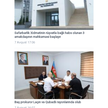
Səfərbərlik Xidmətinin rüşvətlə bağlı həbs olunan 3
əməkdaşının məhkəməsi başlayır
7 Avqust 17:06
Baş prokuror Laçın və Qubadlı rayonlarında olub
7 Avqust 16:07