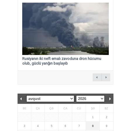
Rusiyanın iki neft emalı zavoduna dron hücumu
olub, güclü yanğın başlayıb
BE
ÇA
ÇƏ
CA
CÜ
ŞƏ
BZ
1
2
3
4
5
6
7
8
9