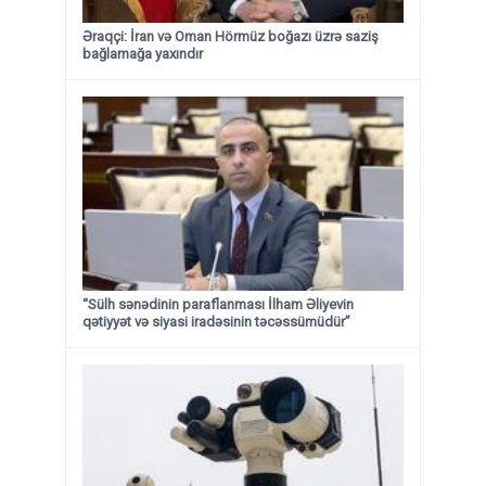
Əraqçi: İran və Oman Hörmüz boğazı üzrə saziş
bağlamağa yaxındır
“Sülh sənədinin paraflanması İlham Əliyevin
qətiyyət və siyasi iradəsinin təcəssümüdür”