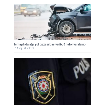
İsmayıllıda ağır yol qəzası baş verib, 5 nəfər yaralanıb
7 Avqust 21:39