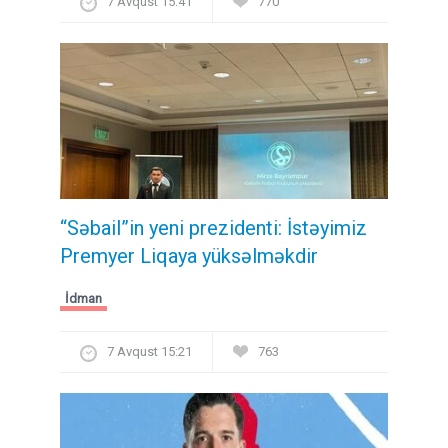
7 Avqust 15:41
770
“Səbail”in yeni prezidenti: İstəyimiz
Premyer Liqaya yüksəlməkdir
İdman
7 Avqust 15:21
763