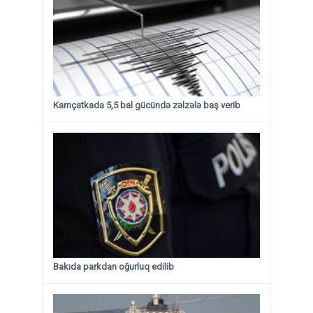
Kamçatkada 5,5 bal gücündə zəlzələ baş verib
Bakıda parkdan oğurluq edilib