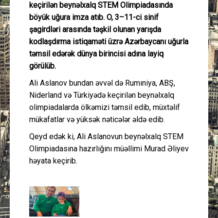
keçirilən beynəlxalq STEM Olimpiadasında
böyük uğura imza atıb. O, 3–11-ci sinif
şagirdləri arasında təşkil olunan yarışda
kodlaşdırma istiqaməti üzrə Azərbaycanı uğurla
təmsil edərək dünya birincisi adına layiq
görülüb.
Ali Aslanov bundan əvvəl də Rumıniya, ABŞ,
Niderland və Türkiyədə keçirilən beynəlxalq
olimpiadalarda ölkəmizi təmsil edib, müxtəlif
mükafatlar və yüksək nəticələr əldə edib.
Qeyd edək ki, Ali Aslanovun beynəlxalq STEM
Olimpiadasına hazırlığını müəllimi Murad Əliyev
həyata keçirib.