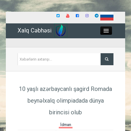
Xalq Cəbhəsi
Close
Siyasət
10 yaşlı azərbaycanlı şagird Romada
İqtisadiyyat
beynəlxalq olimpiadada dünya
Dünya
birincisi olub
Hadisə
İdman