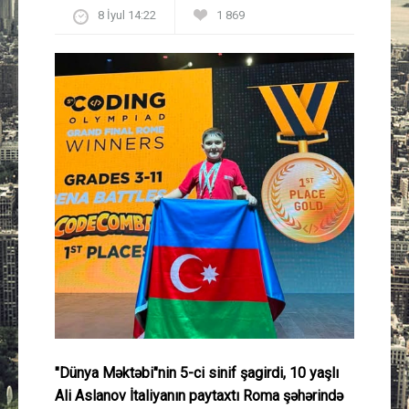
8 İyul 14:22
1 869
Güney Azərbaycan
Mədəniyyət
Müsahibə
İdman
Layihə
Gündəm
Cəmiyyət
Peşə etikası
"Dünya Məktəbi"nin 5-ci sinif şagirdi, 10 yaşlı
Ali Aslanov İtaliyanın paytaxtı Roma şəhərində
Əlaqə