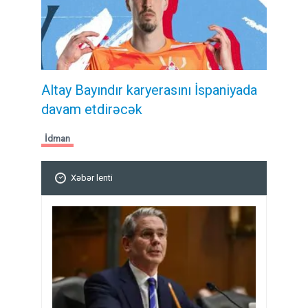
Altay Bayındır karyerasını İspaniyada
davam etdirəcək
İdman
Xəbər lenti