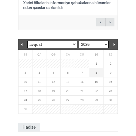
Xarici ölkələrin informasiya şəbəkələrinə hücumlar
edən şəxslər saxlanıldı
BE
ÇA
ÇƏ
CA
CÜ
ŞƏ
BZ
1
2
3
4
5
6
7
8
9
10
11
12
13
14
15
16
17
18
19
20
21
22
23
24
25
26
27
28
29
30
31
Hadisə