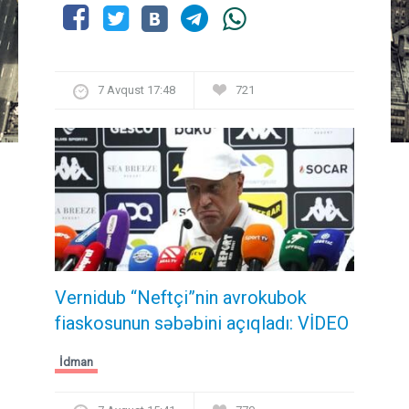
7 Avqust 17:48
721
Vernidub “Neftçi”nin avrokubok
fiaskosunun səbəbini açıqladı: VİDEO
İdman