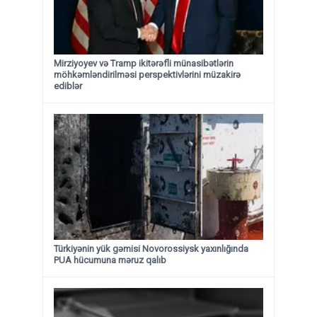
Mirziyoyev və Tramp ikitərəfli münasibətlərin
möhkəmləndirilməsi perspektivlərini müzakirə
ediblər
Türkiyənin yük gəmisi Novorossiysk yaxınlığında
PUA hücumuna məruz qalıb