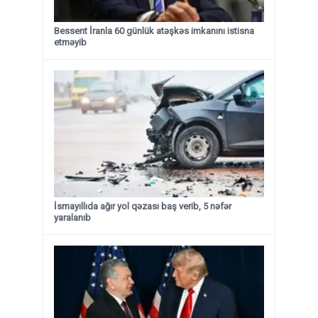
Bessent İranla 60 günlük atəşkəs imkanını istisna
etməyib
İsmayıllıda ağır yol qəzası baş verib, 5 nəfər
yaralanıb