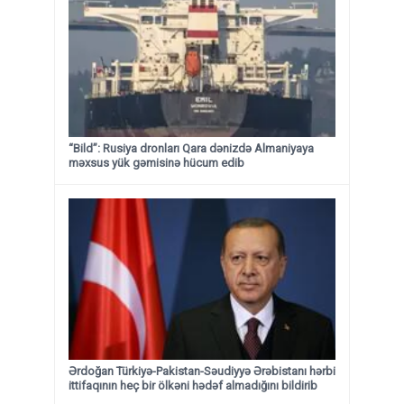
“Bild”: Rusiya dronları Qara dənizdə Almaniyaya
məxsus yük gəmisinə hücum edib
Ərdoğan Türkiyə-Pakistan-Səudiyyə Ərəbistanı hərbi
ittifaqının heç bir ölkəni hədəf almadığını bildirib