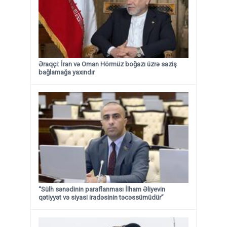
Əraqçi: İran və Oman Hörmüz boğazı üzrə saziş
bağlamağa yaxındır
“Sülh sənədinin paraflanması İlham Əliyevin
qətiyyət və siyasi iradəsinin təcəssümüdür”