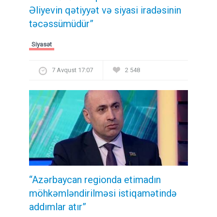
Əliyevin qətiyyət və siyasi iradəsinin
təcəssümüdür”
Siyasət
7 Avqust 17:07
2 548
“Azərbaycan regionda etimadın
möhkəmləndirilməsi istiqamətində
addımlar atır”