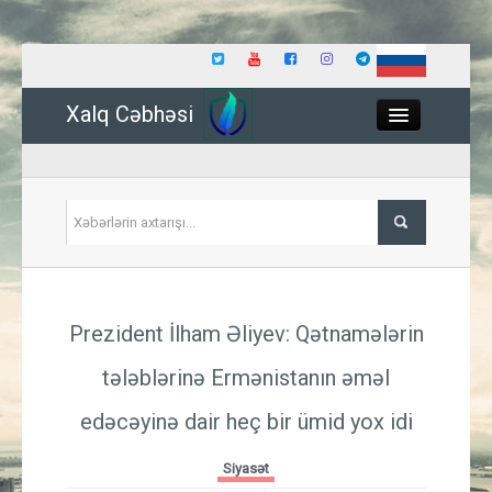
Xalq Cəbhəsi
Close
Siyasət
Prezident İlham Əliyev: Qətnamələrin
İqtisadiyyat
tələblərinə Ermənistanın əməl
Dünya
edəcəyinə dair heç bir ümid yox idi
Hadisə
Siyasət