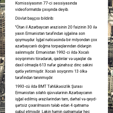
Komissiyasının 77-ci sessiyasında
videoformatda çıxışında deyib.
Dövlət başçısı bildirib:
"Ötən il Azərbaycan ərazisinin 20 faizinin 30 ilə
yaxın Ermənistan tərəfindən işğalına son
qoymuşdur. İşğal nəticəsində bir milyondan çox
azərbaycanlı doğma torpaqlarından didərgin
salınmışdır. Ermənistan 1992-ci ildə Xocalı
soyqırımını törədərək, qadınlar və uşaqlar da
daxil olmaqla 613 nəfər günahsız dinc sakini
qətlə yetirmişdir. Xocalı soyqırımı 13 ölkə
tərəfindən tanınmışdır.
1993-cü ildə BMT Təhlükəsizlik Şurası
Ermənistan silahlı qüvvələrinin Azərbaycanın
işğal edilmiş ərazilərindən tam, dərhal və qeyd-
şərtsiz çıxarılmasını tələb edən 4 qətnamə
qəbul etmişdir. Lakin həmin qətnamələr heç