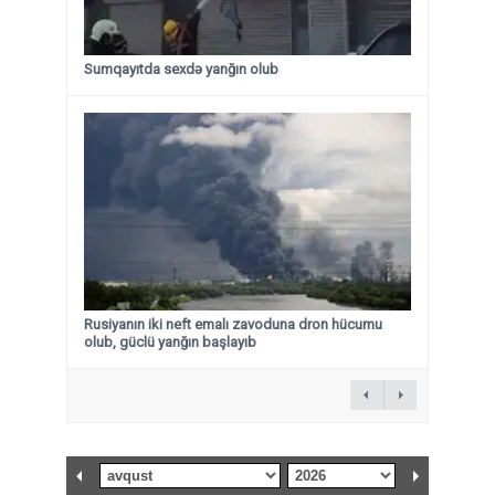
Sumqayıtda sexdə yanğın olub
Rusiyanın iki neft emalı zavoduna dron hücumu
olub, güclü yanğın başlayıb