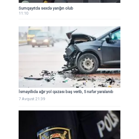
Sumqayıtda sexdə yanğın olub
11:10
İsmayıllıda ağır yol qəzası baş verib, 5 nəfər yaralanıb
7 Avqust 21:39