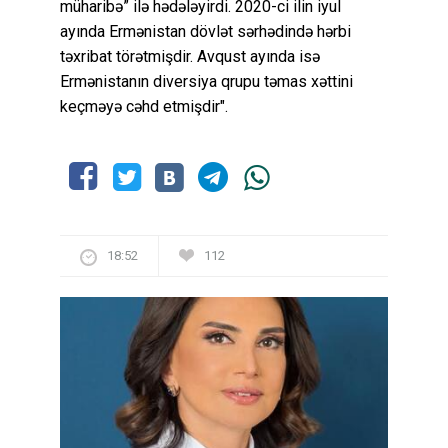
müharibə” ilə hədələyirdi. 2020-ci ilin iyul
ayında Ermənistan dövlət sərhədində hərbi
təxribat törətmişdir. Avqust ayında isə
Ermənistanın diversiya qrupu təmas xəttini
keçməyə cəhd etmişdir".
18:52
112