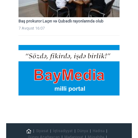
Baş prokuror Laçın və Qubadlı rayonlarında olub
7 Avqust 16:07
Siyasət
İqtisadiyyat
Dünya
Hadisə
Güney Azərbaycan
Mədəniyyət
Müsahibə