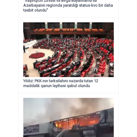
“Vaşinqton Zirvəsi və Birgə Bəyannamə ilə
Azərbayanın regionda yaratdığı status-kvo bir daha
təsbit olundu”
Yıldız: PKK-nın tərksilahını nəzərdə tutan 12
maddəlik qanun layihəsi qəbul olundu ​​​​​​​