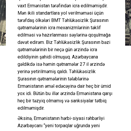
vaxt Ermənistan tərəfindən icra edilməmişdir.
Mən ikili standartlara yol verilməməsi üçün
tərəfdaş ölkələri BMT Təhlükəsizlik Şurasının
qətnamələrinin icra mexanizmlərinin təklif
edilməsi və hazırlanması səylərinə qoşulmağa
dəvət edirəm. Biz Təhlükəsizlik Şurasının bəzi
qətnamələrinin bir neçə gün ərzində icra
edildiyinin şahidi olmuşuq. Azərbaycana
gəldikdə isə həmin qətnamələr 27 il ərzində
yerinə yetirilməmiş qaldı. Təhlükəsizlik
Şurasının qətnamələrinin tələblərinə
Ermənistanın əməl edəcəyinə dair heç bir ümid
yox idi. Bütün bu illər ərzində Ermənistana qarşı
heç bir təzyiq olmamış və sanksiyalar tətbiq
edilməmişdir.
Əksinə, Ermənistanın hərbi-siyasi rəhbərliyi
Azərbaycanı “yeni torpaqlar uğrunda yeni