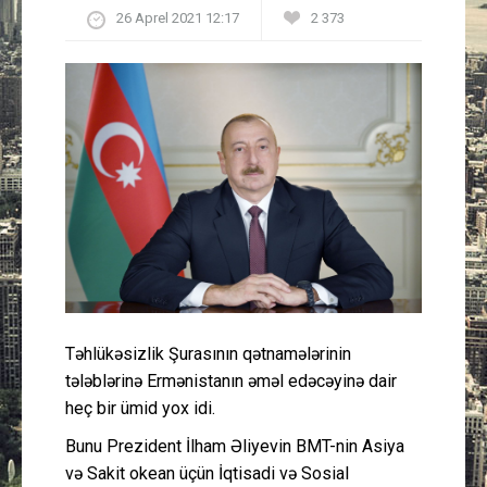
26 Aprel 2021 12:17
2 373
Güney Azərbaycan
Mədəniyyət
Müsahibə
İdman
Layihə
Gündəm
Təhlükəsizlik Şurasının qətnamələrinin
Cəmiyyət
tələblərinə Ermənistanın əməl edəcəyinə dair
heç bir ümid yox idi.
Peşə etikası
Bunu Prezident İlham Əliyevin BMT-nin Asiya
və Sakit okean üçün İqtisadi və Sosial
Əlaqə