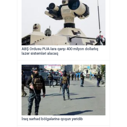
ABŞ Ordusu PUA-lara qarşı 400 milyon dollarlıq
lazer sistemləri alacaq
İraq sərhəd bölgələrinə qoşun yeridib