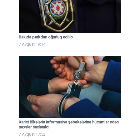
Bakıda parkdan oğurluq edilib
7 Avqust 19:14
Xarici ölkələrin informasiya şəbəkələrinə hücumlar edən
şəxslər saxlanıldı
7 Avqust 17:52