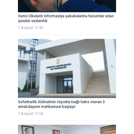
Xarici ölkələrin informasiya şəbəkələrinə hücumlar edən
şəxslər saxlanıldı
7 Avqust 17:52
Səfərbərlik Xidmətinin rüşvətlə bağlı həbs olunan 3
əməkdaşının məhkəməsi başlayır
7 Avqust 17:06