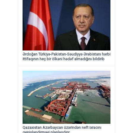
Ərdoğan Türkiyə-Pakistan-Səudiyyə Ərəbistanı hərbi
ittifaqının heç bir ölkəni hədəf almadığını bildirib
Qazaxıstan Azərbaycan üzərindən neft ixracını
genişləndirməyi planlaşdırır