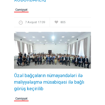
Cəmiyyət
7 Avqust 17:09
805
Özəl bağçaların nümayəndələri ilə
maliyyələşmə müsabiqəsi ilə bağlı
görüş keçirilib
Cəmiyyət