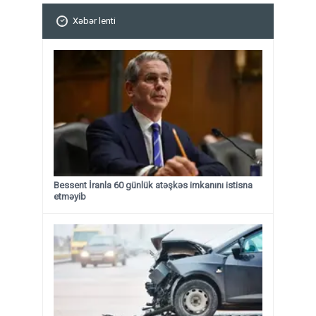
Xəbər lenti
Bessent İranla 60 günlük atəşkəs imkanını istisna
etməyib