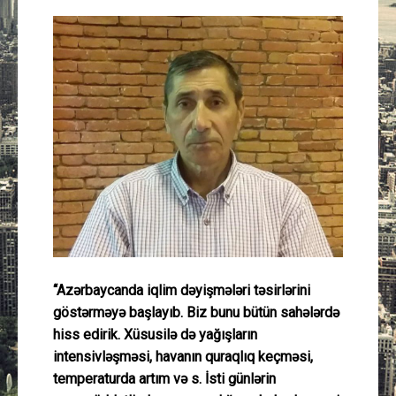
Güney Azərbaycan
Mədəniyyət
Müsahibə
İdman
Layihə
Gündəm
“Azərbaycanda iqlim dəyişmələri təsirlərini
Cəmiyyət
göstərməyə başlayıb. Biz bunu bütün sahələrdə
hiss edirik. Xüsusilə də yağışların
Peşə etikası
intensivləşməsi, havanın quraqlıq keçməsi,
temperaturda artım və s. İsti günlərin
Əlaqə