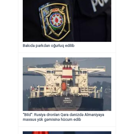
Bakıda parkdan oğurluq edilib
“Bild”: Rusiya dronları Qara dənizdə Almaniyaya
məxsus yük gəmisinə hücum edib