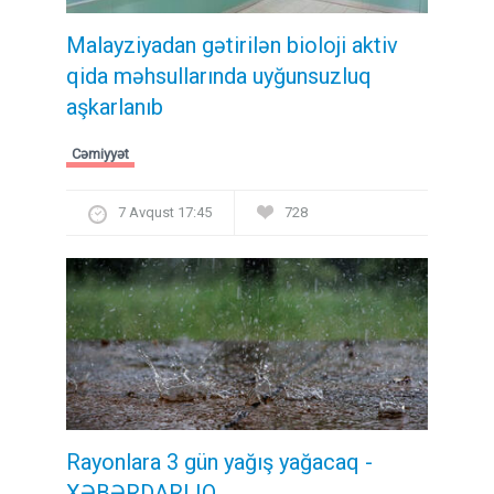
Malayziyadan gətirilən bioloji aktiv
qida məhsullarında uyğunsuzluq
aşkarlanıb
Cəmiyyət
7 Avqust 17:45
728
Rayonlara 3 gün yağış yağacaq -
XƏBƏRDARLIQ