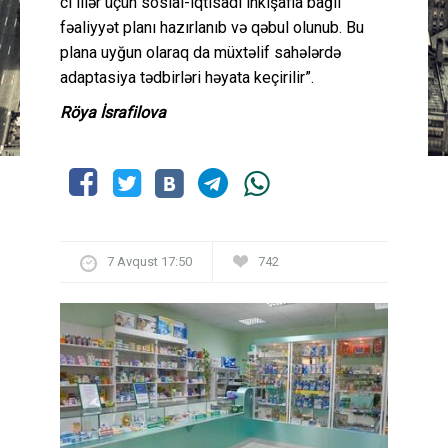
cı illər üçün sosial-iqtisadi inkişafla bağlı
fəaliyyət planı hazırlanıb və qəbul olunub. Bu
plana uyğun olaraq da müxtəlif sahələrdə
adaptasiya tədbirləri həyata keçirilir”.
Röya İsrafilova
7 Avqust 17:50
742