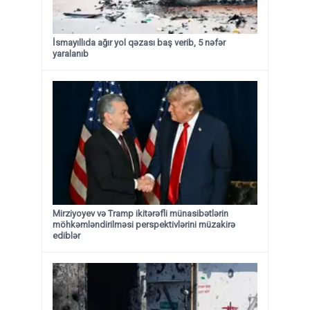
İsmayıllıda ağır yol qəzası baş verib, 5 nəfər
yaralanıb
Mirziyoyev və Tramp ikitərəfli münasibətlərin
möhkəmləndirilməsi perspektivlərini müzakirə
ediblər