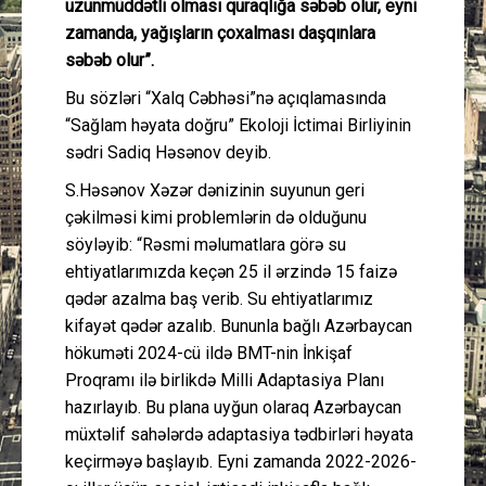
uzunmüddətli olması quraqlığa səbəb olur, eyni
zamanda, yağışların çoxalması daşqınlara
səbəb olur”.
Bu sözləri “Xalq Cəbhəsi”nə açıqlamasında
“Sağlam həyata doğru” Ekoloji İctimai Birliyinin
sədri Sadiq Həsənov deyib.
S.Həsənov Xəzər dənizinin suyunun geri
çəkilməsi kimi problemlərin də olduğunu
söyləyib: “Rəsmi məlumatlara görə su
ehtiyatlarımızda keçən 25 il ərzində 15 faizə
qədər azalma baş verib. Su ehtiyatlarımız
kifayət qədər azalıb. Bununla bağlı Azərbaycan
hökuməti 2024-cü ildə BMT-nin İnkişaf
Proqramı ilə birlikdə Milli Adaptasiya Planı
hazırlayıb. Bu plana uyğun olaraq Azərbaycan
müxtəlif sahələrdə adaptasiya tədbirləri həyata
keçirməyə başlayıb. Eyni zamanda 2022-2026-