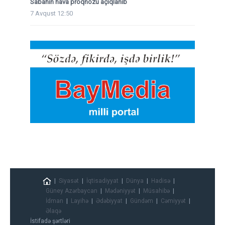
Sabahın hava proqnozu açıqlanıb
7 Avqust 12:50
Siyasət
İqtisadiyyat
Dünya
Hadisə
Güney Azərbaycan
Mədəniyyət
Müsahibə
İdman
Layihə
Ədəbiyyat
Gündəm
Cəmiyyət
Əlaqə
İstifadə şərtləri