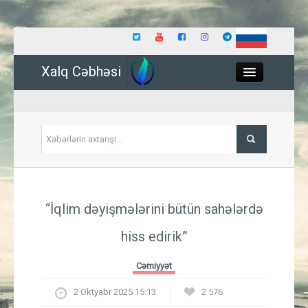
Xalq Cəbhəsi
Close
Siyasət
“İqlim dəyişmələrini bütün sahələrdə
İqtisadiyyat
hiss edirik”
Dünya
Cəmiyyət
Hadisə
2 Oktyabr 2025 15:13
2 576