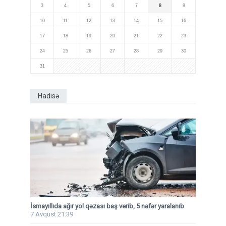
3
4
5
6
7
8
9
10
11
12
13
14
15
16
17
18
19
20
21
22
23
24
25
26
27
28
29
30
31
Hadisə
İsmayıllıda ağır yol qəzası baş verib, 5 nəfər yaralanıb
7 Avqust 21:39