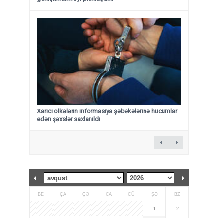
Xarici ölkələrin informasiya şəbəkələrinə hücumlar
edən şəxslər saxlanıldı
BE
ÇA
ÇƏ
CA
CÜ
ŞƏ
BZ
1
2