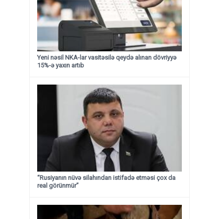
Yeni nəsil NKA-lar vasitəsilə qeydə alınan dövriyyə
15%-ə yaxın artıb
“Rusiyanın nüvə silahından istifadə etməsi çox da
real görünmür”