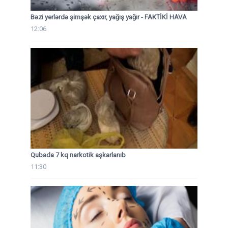
Bəzi yerlərdə şimşək çaxır, yağış yağır - FAKTİKİ HAVA
12:06
Qubada 7 kq narkotik aşkarlanıb
11:30