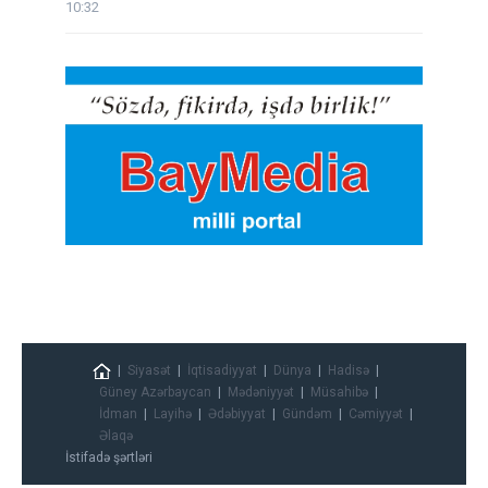
10:32
Siyasət
İqtisadiyyat
Dünya
Hadisə
Güney Azərbaycan
Mədəniyyət
Müsahibə
İdman
Layihə
Ədəbiyyat
Gündəm
Cəmiyyət
Əlaqə
İstifadə şərtləri