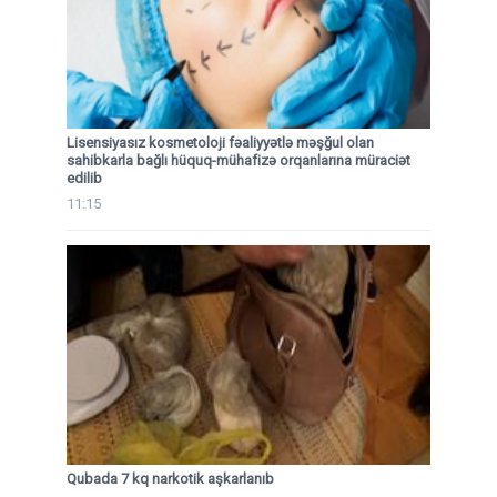
Lisensiyasız kosmetoloji fəaliyyətlə məşğul olan
sahibkarla bağlı hüquq-mühafizə orqanlarına müraciət
edilib
11:15
Qubada 7 kq narkotik aşkarlanıb