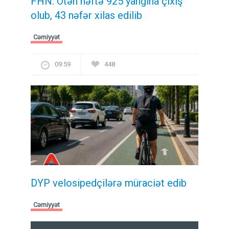
FHN: Ötən həftə 925 yanğına çıxış
olub, 43 nəfər xilas edilib
Cəmiyyət
09:59
448
DYP velosipedçilərə müraciət edib
Cəmiyyət