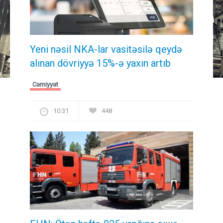
Yeni nəsil NKA-lar vasitəsilə qeydə
alınan dövriyyə 15%-ə yaxın artıb
Cəmiyyət
10:31
448