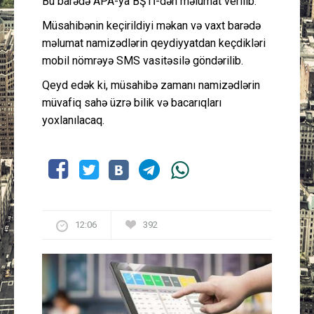
Bu barədə APA-ya BŞTİ-dən məlumat verilib.
Müsahibənin keçirildiyi məkan və vaxt barədə
məlumat namizədlərin qeydiyyatdan keçdikləri
mobil nömrəyə SMS vasitəsilə göndərilib.
Qeyd edək ki, müsahibə zamanı namizədlərin
müvafiq sahə üzrə bilik və bacarıqları
yoxlanılacaq.
12:06
392