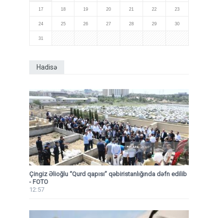
17
18
19
20
21
22
23
24
25
26
27
28
29
30
31
Hadisə
Çingiz Əlioğlu “Qurd qapısı” qəbiristanlığında dəfn edilib
- FOTO
12:57