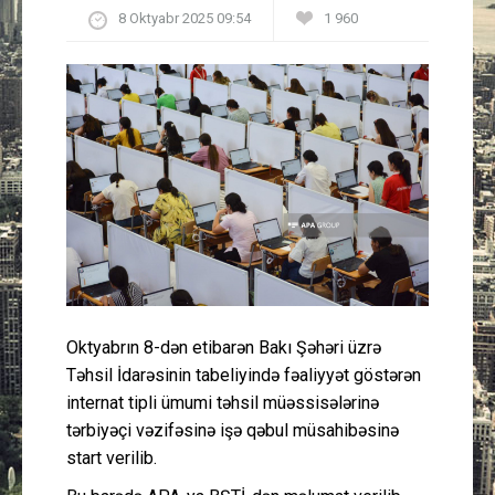
8 Oktyabr 2025 09:54
1 960
Güney Azərbaycan
Mədəniyyət
Müsahibə
İdman
Layihə
Gündəm
Oktyabrın 8-dən etibarən Bakı Şəhəri üzrə
Cəmiyyət
Təhsil İdarəsinin tabeliyində fəaliyyət göstərən
internat tipli ümumi təhsil müəssisələrinə
Peşə etikası
tərbiyəçi vəzifəsinə işə qəbul müsahibəsinə
start verilib.
Əlaqə