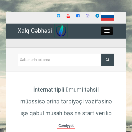
Xalq Cəbhəsi
Close
Siyasət
İnternat tipli ümumi təhsil
İqtisadiyyat
müəssisələrinə tərbiyəçi vəzifəsinə
Dünya
işə qəbul müsahibəsinə start verilib
Hadisə
Cəmiyyət