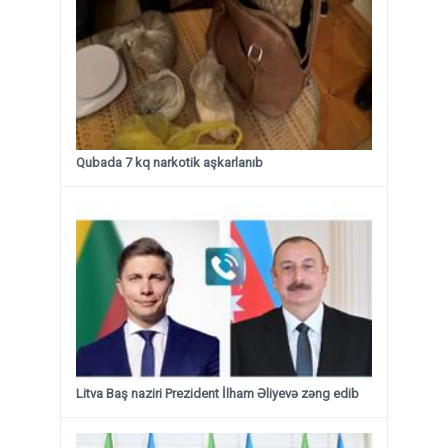
Qubada 7 kq narkotik aşkarlanıb
Litva Baş naziri Prezident İlham Əliyevə zəng edib