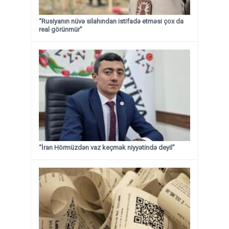
“Rusiyanın nüvə silahından istifadə etməsi çox da
real görünmür”
“İran Hörmüzdən vaz keçmək niyyətində deyil”