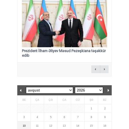
Prezident İlham Əliyev Məsud Pezeşkiana təşəkkür
edib
BE
ÇA
ÇƏ
CA
CÜ
ŞƏ
BZ
1
2
3
4
5
6
7
8
9
10
11
12
13
14
15
16