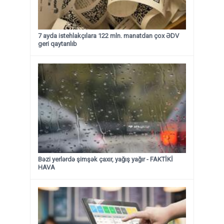
7 ayda istehlakçılara 122 mln. manatdan çox ƏDV
geri qaytarılıb
Bəzi yerlərdə şimşək çaxır, yağış yağır - FAKTİKİ
HAVA