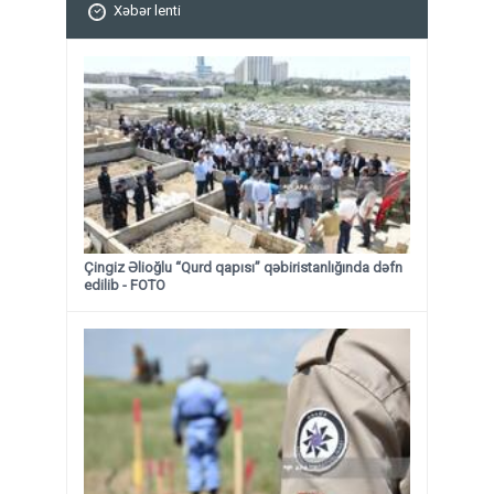
Xəbər lenti
Çingiz Əlioğlu “Qurd qapısı” qəbiristanlığında dəfn
edilib
- FOTO