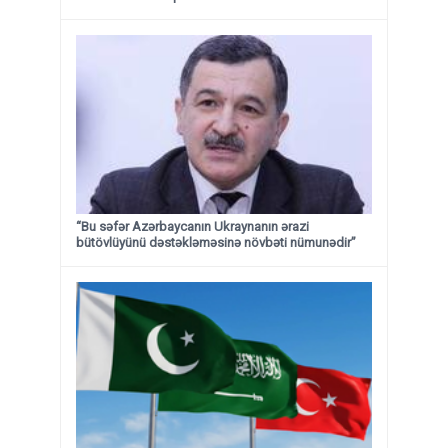
“Bu səfər Azərbaycanın Ukraynanın ərazi
bütövlüyünü dəstəkləməsinə növbəti nümunədir”