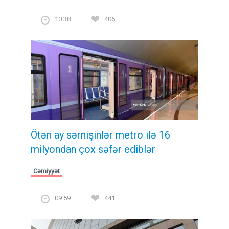
10:38
406
Ötən ay sərnişinlər metro ilə 16
milyondan çox səfər ediblər
Cəmiyyət
09:59
441