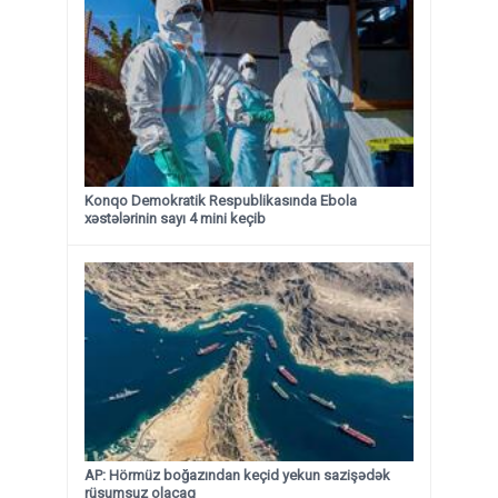
Konqo Demokratik Respublikasında Ebola
xəstələrinin sayı 4 mini keçib
AP: Hörmüz boğazından keçid yekun sazişədək
rüsumsuz olacaq