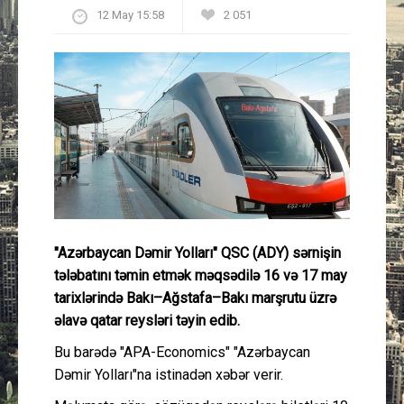
12 May 15:58
2 051
Güney Azərbaycan
Mədəniyyət
Müsahibə
İdman
Layihə
Gündəm
"Azərbaycan Dəmir Yolları" QSC (ADY) sərnişin
tələbatını təmin etmək məqsədilə 16 və 17 may
tarixlərində Bakı–Ağstafa–Bakı marşrutu üzrə
Cəmiyyət
əlavə qatar reysləri təyin edib.
Peşə etikası
Bu barədə "APA-Economics" "Azərbaycan
Dəmir Yolları"na istinadən xəbər verir.
Əlaqə