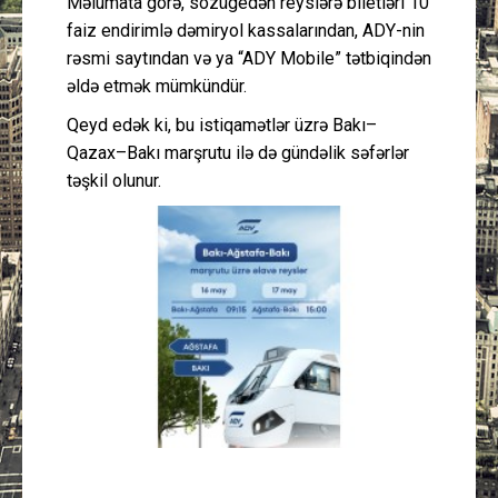
Məlumata görə, sözügedən reyslərə biletləri 10
faiz endirimlə dəmiryol kassalarından, ADY-nin
rəsmi saytından və ya “ADY Mobile” tətbiqindən
əldə etmək mümkündür.
Qeyd edək ki, bu istiqamətlər üzrə Bakı–
Qazax–Bakı marşrutu ilə də gündəlik səfərlər
təşkil olunur.