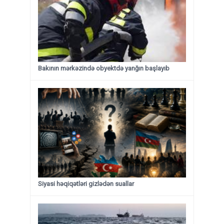
Bakının mərkəzində obyektdə yanğın başlayıb
Siyasi həqiqətləri gizlədən suallar