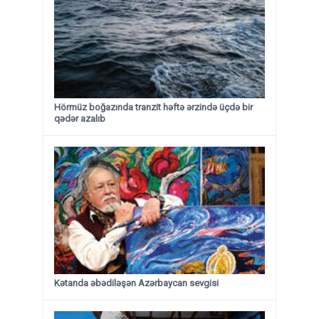
Hörmüz boğazında tranzit həftə ərzində üçdə bir
qədər azalıb
Kətanda əbədiləşən Azərbaycan sevgisi