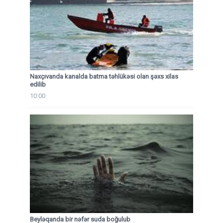
Naxçıvanda kanalda batma təhlükəsi olan şəxs xilas
edilib
10:00
Beyləqanda bir nəfər suda boğulub