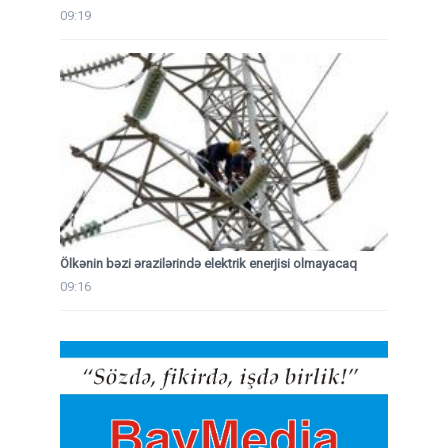
09:19
Ölkənin bəzi ərazilərində elektrik enerjisi olmayacaq
09:16