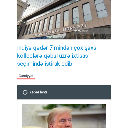
İndiyə qədər 7 mindən çox şəxs
kolleclərə qəbul üzrə ixtisas
seçimində iştirak edib
Cəmiyyət
Xəbər lenti