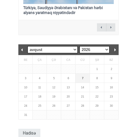
Türkiyə, Səudiyyə Ərəbistanı və Pakistan hərbi
alyans yaratmaq niyyətindədir
BE
ÇA
ÇƏ
CA
CÜ
ŞƏ
BZ
1
2
3
4
5
6
7
8
9
10
11
12
13
14
15
16
17
18
19
20
21
22
23
24
25
26
27
28
29
30
31
Hadisə