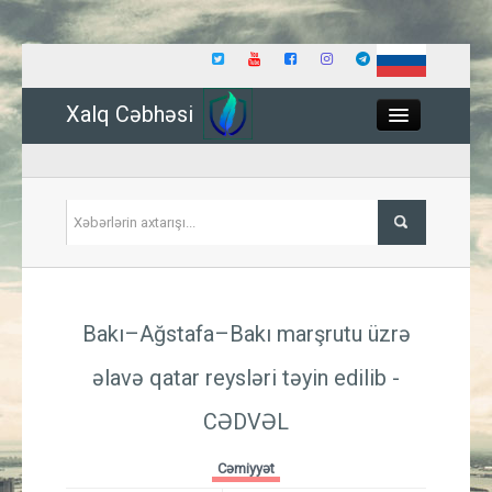
Xalq Cəbhəsi
Close
Siyasət
Bakı–Ağstafa–Bakı marşrutu üzrə
İqtisadiyyat
əlavə qatar reysləri təyin edilib -
Dünya
CƏDVƏL
Hadisə
Cəmiyyət