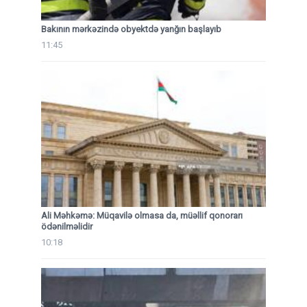
Bakının mərkəzində obyektdə yanğın başlayıb
11:45
Ali Məhkəmə: Müqavilə olmasa da, müəllif qonorarı
ödənilməlidir
10:18