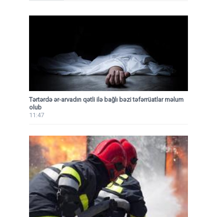
Tərtərdə ər-arvadın qətli ilə bağlı bəzi təfərrüatlar məlum
olub
11:47