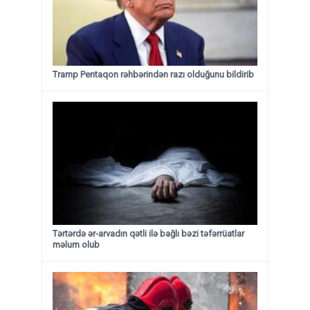
Tramp Pentaqon rəhbərindən razı olduğunu bildirib
Tərtərdə ər-arvadın qətli ilə bağlı bəzi təfərrüatlar
məlum olub