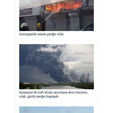
Sumqayıtda sexdə yanğın olub
Rusiyanın iki neft emalı zavoduna dron hücumu
olub, güclü yanğın başlayıb