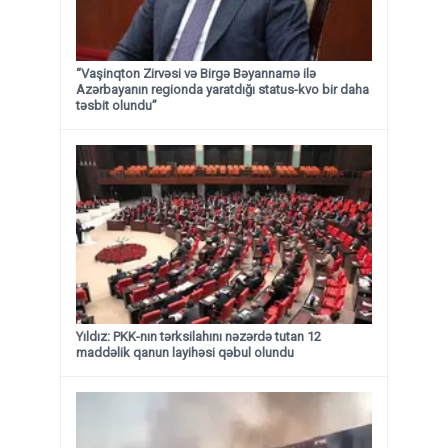
“Vaşinqton Zirvəsi və Birgə Bəyannamə ilə
Azərbayanın regionda yaratdığı status-kvo bir daha
təsbit olundu”
Yıldız: PKK-nın tərksilahını nəzərdə tutan 12
maddəlik qanun layihəsi qəbul olundu ​​​​​​​