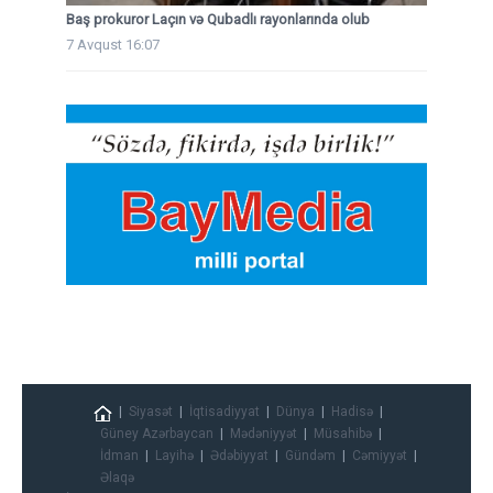
Baş prokuror Laçın və Qubadlı rayonlarında olub
7 Avqust 16:07
Siyasət
İqtisadiyyat
Dünya
Hadisə
Güney Azərbaycan
Mədəniyyət
Müsahibə
İdman
Layihə
Ədəbiyyat
Gündəm
Cəmiyyət
Əlaqə