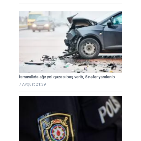
İsmayıllıda ağır yol qəzası baş verib, 5 nəfər yaralanıb
7 Avqust 21:39