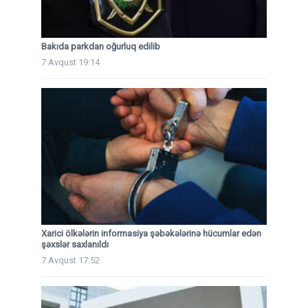
Bakıda parkdan oğurluq edilib
7 Avqust 19:14
Xarici ölkələrin informasiya şəbəkələrinə hücumlar edən
şəxslər saxlanıldı
7 Avqust 17:52