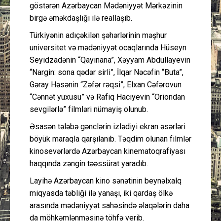
göstərən Azərbaycan Mədəniyyət Mərkəzinin
birgə əməkdaşlığı ilə reallaşıb.
Türkiyənin adıçəkilən şəhərlərinin məşhur
universitet və mədəniyyət ocaqlarında Hüseyn
Seyidzadənin “Qayınana”, Xəyyam Abdullayevin
“Nargin: sona qədər sirli”, İlqar Nəcəfin “Buta”,
Gəray Həsənin “Zəfər rəqsi”, Elxan Cəfərovun
“Cənnət yuxusu” və Rafiq Hacıyevin “Oriondan
sevgilərlə” filmləri nümayiş olunub.
Əsasən tələbə gənclərin izlədiyi ekran əsərləri
böyük maraqla qarşılanıb. Təqdim olunan filmlər
kinosevərlərdə Azərbaycan kinematoqrafiyası
haqqında zəngin təəssürat yaradıb.
Layihə Azərbaycan kino sənətinin beynəlxalq
miqyasda təbliği ilə yanaşı, iki qardaş ölkə
arasında mədəniyyət sahəsində əlaqələrin daha
da möhkəmlənməsinə töhfə verib.