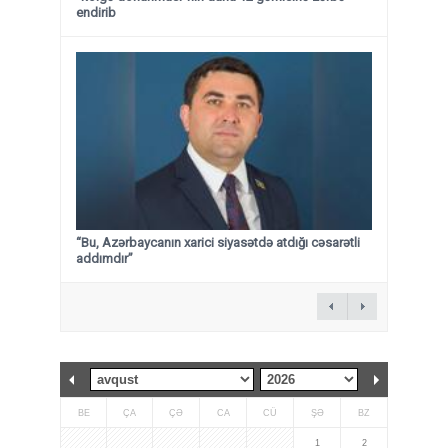
endirib
“Bu, Azərbaycanın xarici siyasətdə atdığı cəsarətli
addımdır”
BE
ÇA
ÇƏ
CA
CÜ
ŞƏ
BZ
1
2