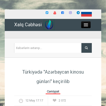
Xalq Cəbhəsi
Close
Siyasət
Türkiyədə "Azərbaycan kinosu
İqtisadiyyat
günləri" keçirilib
Dünya
Cəmiyyət
Hadisə
12 May 17:17
2 072