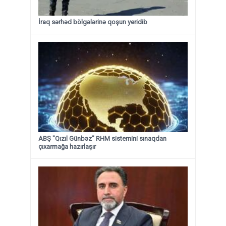
İraq sərhəd bölgələrinə qoşun yeridib
ABŞ "Qızıl Günbəz" RHM sistemini sınaqdan
çıxarmağa hazırlaşır