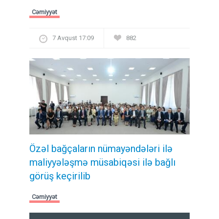
Cəmiyyət
7 Avqust 17:09
882
Özəl bağçaların nümayəndələri ilə
maliyyələşmə müsabiqəsi ilə bağlı
görüş keçirilib
Cəmiyyət