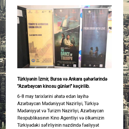
Güney Azərbaycan
Mədəniyyət
Müsahibə
İdman
Layihə
Türkiyənin İzmir, Bursa və Ankara şəhərlərində
Gündəm
"Azərbaycan kinosu günləri" keçirilib.
Cəmiyyət
6-8 may tarixlərini əhatə edən layihə
Azərbaycan Mədəniyyət Nazirliyi, Türkiyə
Peşə etikası
Mədəniyyət və Turizm Nazirliyi, Azərbaycan
Respublikasının Kino Agentliyi və ölkəmizin
Türkiyədəki səfirliyinin nəzdində fəaliyyət
Əlaqə