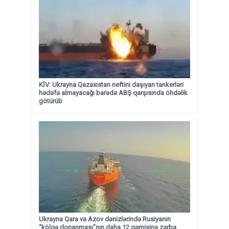
KİV: Ukrayna Qazaxıstan neftini daşıyan tankerləri
hədəfə almayacağı barədə ABŞ qarşısında öhdəlik
götürüb
Ukrayna Qara və Azov dənizlərində Rusiyanın
“kölgə donanması”nın daha 12 gəmisinə zərbə