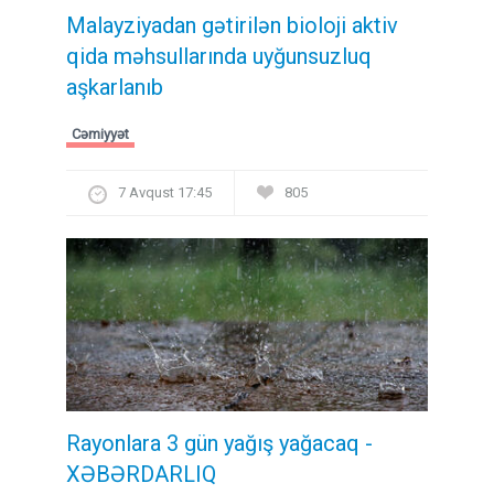
Malayziyadan gətirilən bioloji aktiv
qida məhsullarında uyğunsuzluq
aşkarlanıb
Cəmiyyət
7 Avqust 17:45
805
Rayonlara 3 gün yağış yağacaq -
XƏBƏRDARLIQ