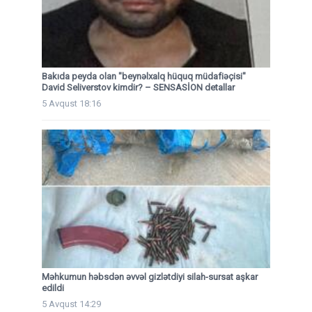
Bakıda peyda olan "beynəlxalq hüquq müdafiəçisi"
David Seliverstov kimdir? – SENSASİON detallar
5 Avqust 18:16
Məhkumun həbsdən əvvəl gizlətdiyi silah-sursat aşkar
edildi
5 Avqust 14:29