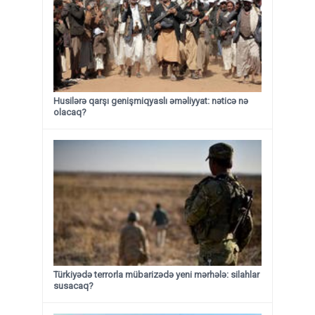
Husilərə qarşı genişmiqyaslı əməliyyat: nəticə nə
olacaq?
Türkiyədə terrorla mübarizədə yeni mərhələ: silahlar
susacaq?