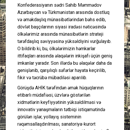
Konfederasiyanın sədri Sahib Məmmədov
Azərbaycan və Türkmənistan arasında dostluq
və əməkdaşlıq münasibətlərindən bəhs edib,
dövlət başçılarının siyasi iradəsi nəticəsində
ölkələrimiz arasında münasibətlərin strateji
tərəfdaşlıq səviyyəsinə yüksəldiyini vurğulayıb.
O bildirib ki, bu, ölkələrimizin həmkarlar
ittifaqları arasında əlaqələrin inkişafı üçün geniş
imkanlar yaradır. Son illərdə bu əlaqələr daha da
genişlənib, qarşılıqlı səfərlər həyata keçirilib,
fikir və təcrübə mübadiləsi aparılıb.
Görüşdə AHİK tərəfindən əmək hüquqlarının
etibarlı müdafiəsi, üzvlərə göstərilən
xidmətlərin keyfiyyətinin yüksəldilməsi və
innovativ yanaşmaların tətbiqi istiqamətində
görülən işlər, yollayış sisteminin
rəqəmsallaşdırılması, sanatoriya-kurort