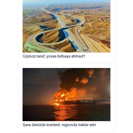
Üçüncü tərəf, yoxsa birbaşa etimad?
Qara dənizdə insident: regionda risklər artır