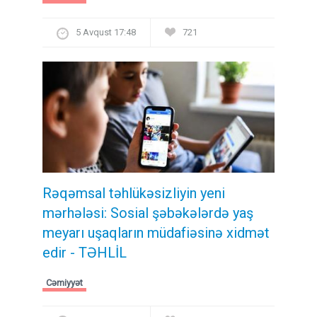
5 Avqust 17:48
721
Rəqəmsal təhlükəsizliyin yeni
mərhələsi: Sosial şəbəkələrdə yaş
meyarı uşaqların müdafiəsinə xidmət
edir - TƏHLİL
Cəmiyyət