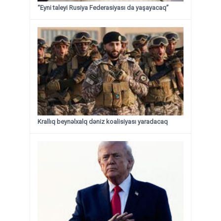
“Eyni taleyi Rusiya Federasiyası da yaşayacaq”
Krallıq beynəlxalq dəniz koalisiyası yaradacaq