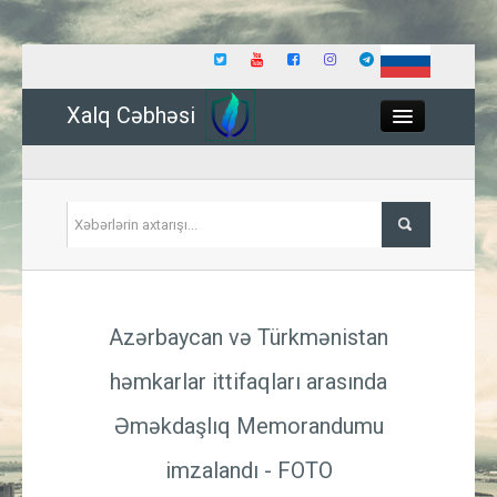
Xalq Cəbhəsi
Close
Siyasət
Azərbaycan və Türkmənistan
İqtisadiyyat
həmkarlar ittifaqları arasında
Dünya
Əməkdaşlıq Memorandumu
Hadisə
imzalandı - FOTO