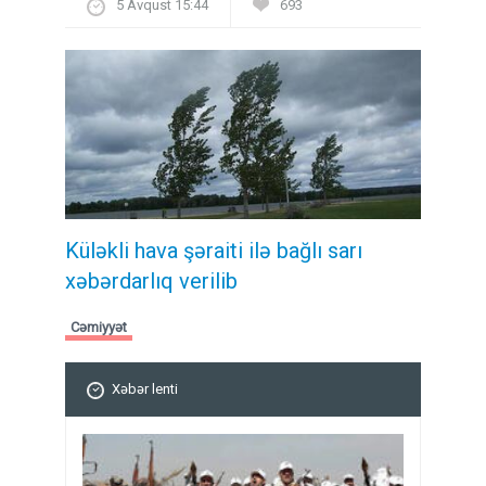
5 Avqust 15:44
693
Küləkli hava şəraiti ilə bağlı sarı
xəbərdarlıq verilib
Cəmiyyət
Xəbər lenti