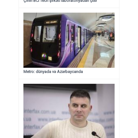
Çinin BCI Tech şirkəti laboratoriyadan çıxır
Metro: dünyada və Azərbaycanda