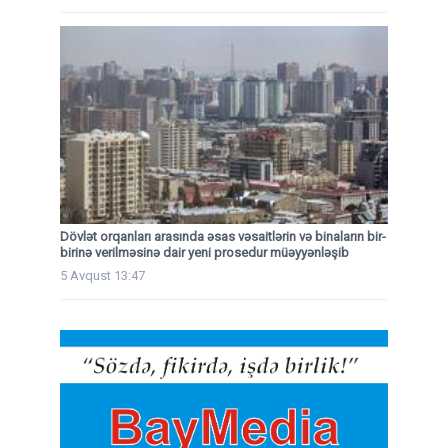
Dövlət orqanları arasında əsas vəsaitlərin və binaların bir-
birinə verilməsinə dair yeni prosedur müəyyənləşib
5 Avqust 13:47