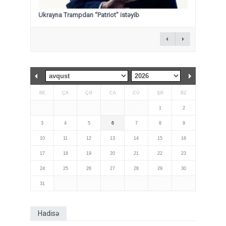
Ukrayna Trampdan “Patriot” istəyib
BE
ÇA
ÇƏ
CA
CÜ
ŞƏ
BZ
1
2
3
4
5
6
7
8
9
10
11
12
13
14
15
16
17
18
19
20
21
22
23
24
25
26
27
28
29
30
31
Hadisə