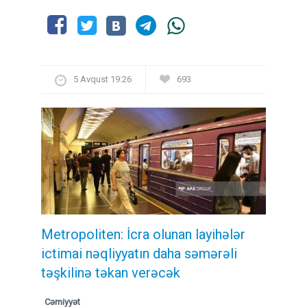
5 Avqust 19:26
693
Metropoliten: İcra olunan layihələr
ictimai nəqliyyatın daha səmərəli
təşkilinə təkan verəcək
Cəmiyyət