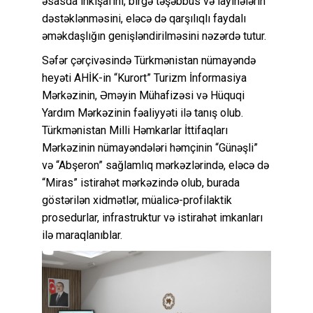
əsasda inkişafını, birgə təşəbbüs və layihələrin
dəstəklənməsini, eləcə də qarşılıqlı faydalı
əməkdaşlığın genişləndirilməsini nəzərdə tutur.
Səfər çərçivəsində Türkmənistan nümayəndə
heyəti AHİK-in “Kurort” Turizm İnformasiya
Mərkəzinin, Əməyin Mühafizəsi və Hüquqi
Yardım Mərkəzinin fəaliyyəti ilə tanış olub.
Türkmənistan Milli Həmkarlar İttifaqları
Mərkəzinin nümayəndələri həmçinin “Günəşli”
və “Abşeron” sağlamlıq mərkəzlərində, eləcə də
“Miras” istirahət mərkəzində olub, burada
göstərilən xidmətlər, müalicə-profilaktik
prosedurlar, infrastruktur və istirahət imkanları
ilə maraqlanıblar.