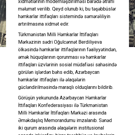
xidmətlərinin modernləşdirilməsi barədə ətraflı
məlumat verilib. Qeyd olunub ki, bu təşəbbüslər
həmkarlar ittifaqları sistemində səmərəliliyin
artırılmasına xidmət edir.
Türkmənistan Milli Həmkarlar İttifaqları
Mərkəzinin sədri Oğulcənnət Berdiliyeva
ölkəsində həmkarlar ittifaqlarının fəaliyyətindən,
əmək hüquqlarının qorunması və həmkarlar
ittifaqları üzvlərinin sosial müdafiəsi sahəsində
görülən işlərdən bəhs edib, Azərbaycan
həmkarlar ittifaqları ilə əlaqələrin
gücləndirilməsində maraqlı olduqlarını bildirib.
Görüşün yekununda Azərbaycan Həmkarlar
İttifaqları Konfederasiyası ilə Türkmənistan
Milli Həmkarlar İttifaqları Mərkəzi arasında
Əməkdaşlıq Memorandumu imzalanıb. Sənəd
iki qurum arasında əlaqələrin institusional