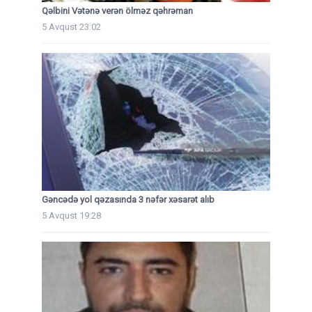
Qəlbini Vətənə verən ölməz qəhrəman
5 Avqust 23:02
Gəncədə yol qəzasında 3 nəfər xəsarət alıb
5 Avqust 19:28