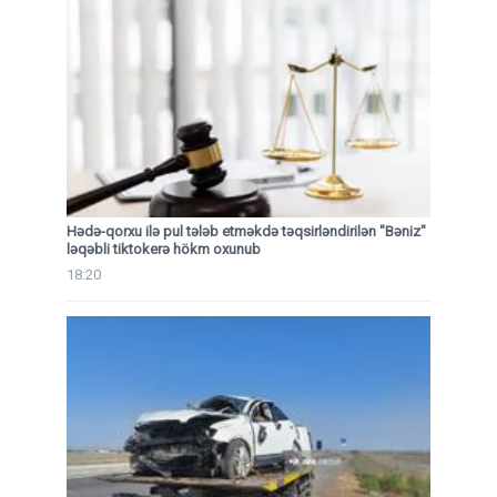
Hədə-qorxu ilə pul tələb etməkdə təqsirləndirilən "Bəniz"
ləqəbli tiktokerə hökm oxunub
18:20