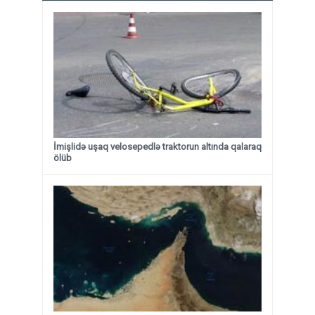
İmişlidə uşaq velosepedlə traktorun altında qalaraq
ölüb