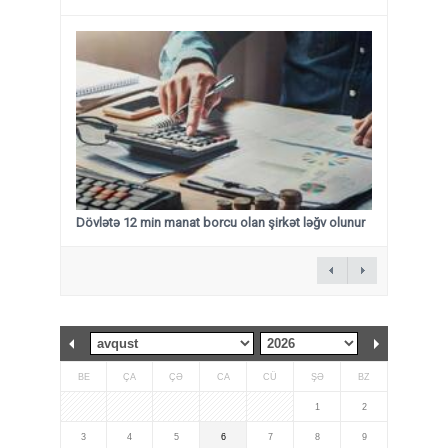
Dövlətə 12 min manat borcu olan şirkət ləğv olunur
BE
ÇA
ÇƏ
CA
CÜ
ŞƏ
BZ
1
2
3
4
5
6
7
8
9