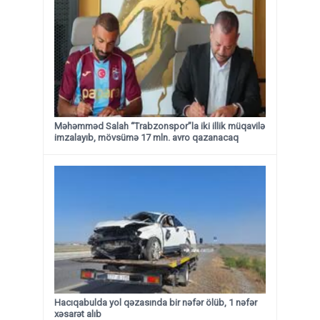
Məhəmməd Salah “Trabzonspor”la iki illik müqavilə
imzalayıb, mövsümə 17 mln. avro qazanacaq
Hacıqabulda yol qəzasında bir nəfər ölüb, 1 nəfər
xəsarət alıb