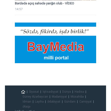
Bərdədə açıq sahədə yanğın olub - VİDEO
14:57
Siyasət
İqtisadiyyat
Dünya
Hadisə
Güney Azərbaycan
Mədəniyyət
Müsahibə
İdman
Layihə
Ədəbiyyat
Gündəm
Cəmiyyət
Əlaqə