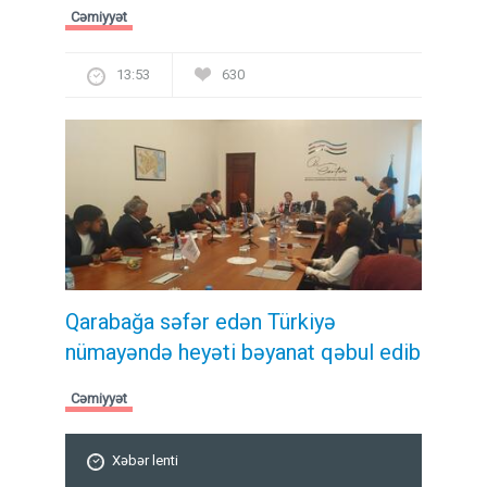
Cəmiyyət
13:53
630
Qarabağa səfər edən Türkiyə
nümayəndə heyəti bəyanat qəbul edib
Cəmiyyət
Xəbər lenti