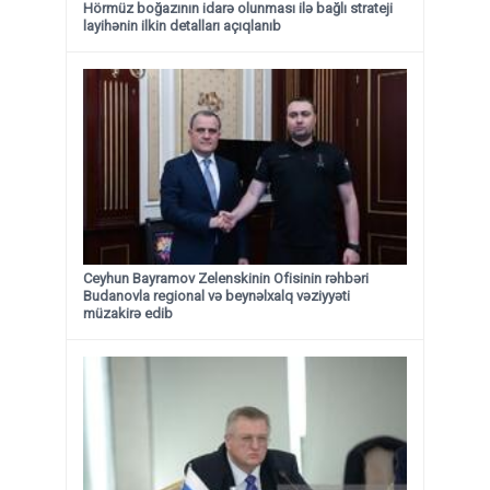
Hörmüz boğazının idarə olunması ilə bağlı strateji
layihənin ilkin detalları açıqlanıb
Ceyhun Bayramov Zelenskinin Ofisinin rəhbəri
Budanovla regional və beynəlxalq vəziyyəti
müzakirə edib