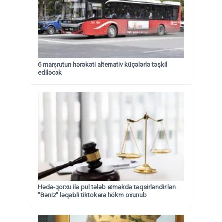
6 marşrutun hərəkəti alternativ küçələrlə təşkil
ediləcək
Hədə-qorxu ilə pul tələb etməkdə təqsirləndirilən
"Bəniz" ləqəbli tiktokerə hökm oxunub