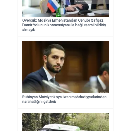
Overçuk: Moskva Ermənistandan Cənubi Qafqaz
Dəmir Yolunun konsessiyası ilə bağlı rəsmi bildiriş
almayıb
Rubinyan Matviyenkoya ixrac məhdudiyyətlərindən
narahatlığını çatdırıb