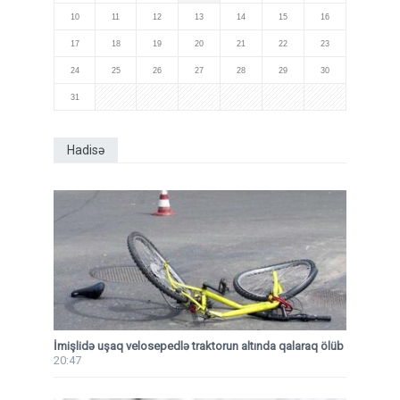
10
11
12
13
14
15
16
17
18
19
20
21
22
23
24
25
26
27
28
29
30
31
Hadisə
İmişlidə uşaq velosepedlə traktorun altında qalaraq ölüb
20:47