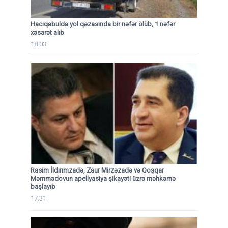
Hacıqabulda yol qəzasında bir nəfər ölüb, 1 nəfər
xəsarət alıb
18:03
Rasim İldırımzadə, Zaur Mirzəzadə və Qoşqar
Məmmədovun apellyasiya şikayəti üzrə məhkəmə
başlayıb
17:31