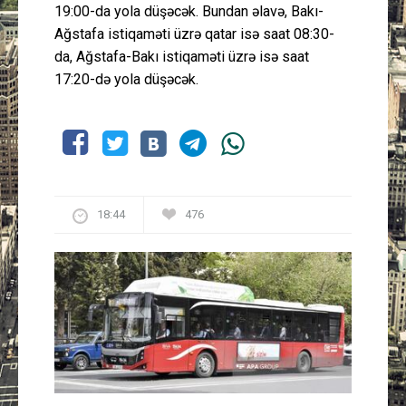
19:00-da yola düşəcək. Bundan əlavə, Bakı-
Ağstafa istiqaməti üzrə qatar isə saat 08:30-
da, Ağstafa-Bakı istiqaməti üzrə isə saat
17:20-də yola düşəcək.
18:44
476