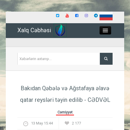
Xalq Cəbhəsi
Close
Siyasət
Bakıdan Qəbələ və Ağstafaya əlavə
İqtisadiyyat
qatar reysləri təyin edilib - CƏDVƏL
Dünya
Cəmiyyət
Hadisə
13 May 15:44
2 177