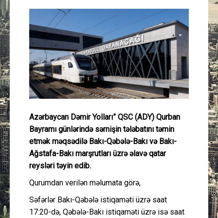
Güney Azərbaycan
Mədəniyyət
Müsahibə
İdman
Layihə
Azərbaycan Dəmir Yolları” QSC (ADY) Qurban
Bayramı günlərində sərnişin tələbatını təmin
Gündəm
etmək məqsədilə Bakı-Qəbələ-Bakı və Bakı-
Ağstafa-Bakı marşrutları üzrə əlavə qatar
Cəmiyyət
reysləri təyin edib.
Qurumdan verilən məlumata görə,
Peşə etikası
Səfərlər Bakı-Qəbələ istiqaməti üzrə saat
17:20-də, Qəbələ-Bakı istiqaməti üzrə isə saat
Əlaqə