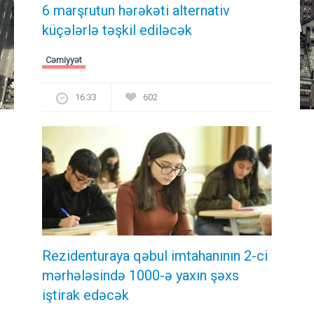
6 marşrutun hərəkəti alternativ
küçələrlə təşkil ediləcək
Cəmiyyət
16:33
602
Rezidenturaya qəbul imtahanının 2-ci
mərhələsində 1000-ə yaxın şəxs
iştirak edəcək