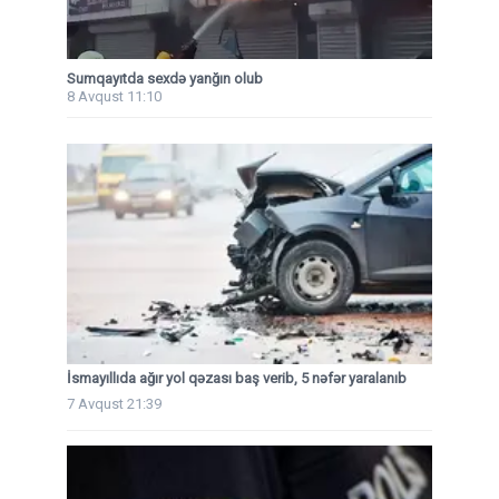
Sumqayıtda sexdə yanğın olub
8 Avqust 11:10
İsmayıllıda ağır yol qəzası baş verib, 5 nəfər yaralanıb
7 Avqust 21:39