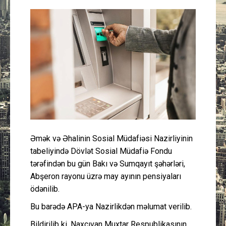
Güney Azərbaycan
Mədəniyyət
Müsahibə
İdman
Layihə
Əmək və Əhalinin Sosial Müdafiəsi Nazirliyinin
Gündəm
tabeliyində Dövlət Sosial Müdafiə Fondu
tərəfindən bu gün Bakı və Sumqayıt şəhərləri,
Cəmiyyət
Abşeron rayonu üzrə may ayının pensiyaları
ödənilib.
Peşə etikası
Bu barədə APA-ya Nazirlikdən məlumat verilib.
Əlaqə
Bildirilib ki, Naxçıvan Muxtar Respublikasının