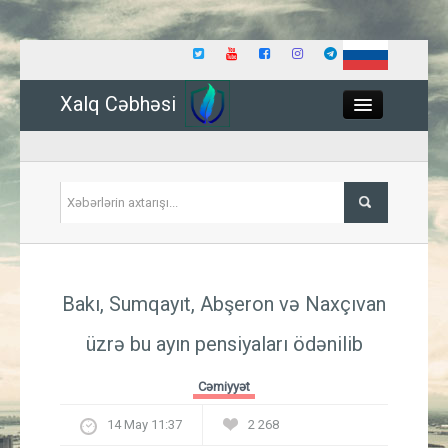
Xalq Cəbhəsi
Close
Siyasət
Bakı, Sumqayıt, Abşeron və Naxçıvan
İqtisadiyyat
üzrə bu ayın pensiyaları ödənilib
Dünya
Cəmiyyət
Hadisə
14 May 11:37
2 268