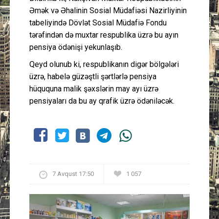
Əmək və Əhalinin Sosial Müdafiəsi Nazirliyinin
tabeliyində Dövlət Sosial Müdafiə Fondu
tərəfindən də muxtar respublika üzrə bu ayın
pensiya ödənişi yekunlaşıb.
Qeyd olunub ki, respublikanın digər bölgələri
üzrə, habelə güzəştli şərtlərlə pensiya
hüququna malik şəxslərin may ayı üzrə
pensiyaları da bu ay qrafik üzrə ödəniləcək.
7 Avqust 17:50
1 057