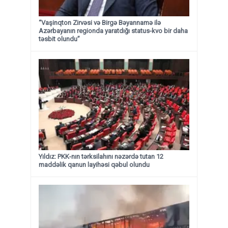
“Vaşinqton Zirvəsi və Birgə Bəyannamə ilə
Azərbayanın regionda yaratdığı status-kvo bir daha
təsbit olundu”
Yıldız: PKK-nın tərksilahını nəzərdə tutan 12
maddəlik qanun layihəsi qəbul olundu ​​​​​​​