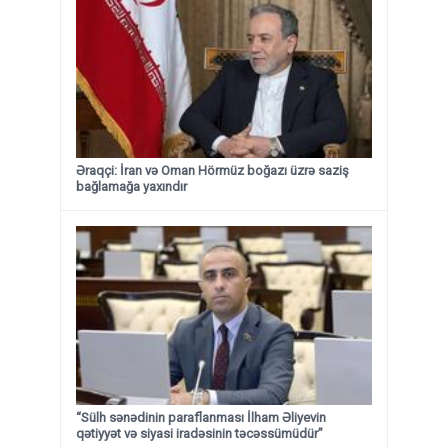
Əraqçi: İran və Oman Hörmüz boğazı üzrə saziş
bağlamağa yaxındır
“Sülh sənədinin paraflanması İlham Əliyevin
qətiyyət və siyasi iradəsinin təcəssümüdür”