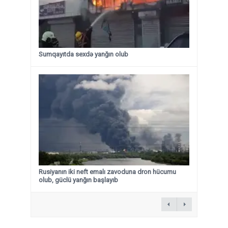
Sumqayıtda sexdə yanğın olub
Rusiyanın iki neft emalı zavoduna dron hücumu
olub, güclü yanğın başlayıb