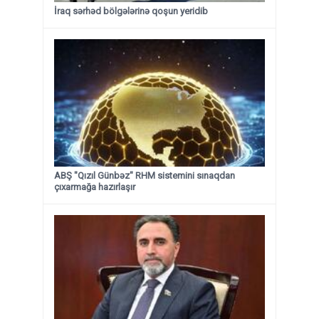
İraq sərhəd bölgələrinə qoşun yeridib
ABŞ "Qızıl Günbəz" RHM sistemini sınaqdan
çıxarmağa hazırlaşır