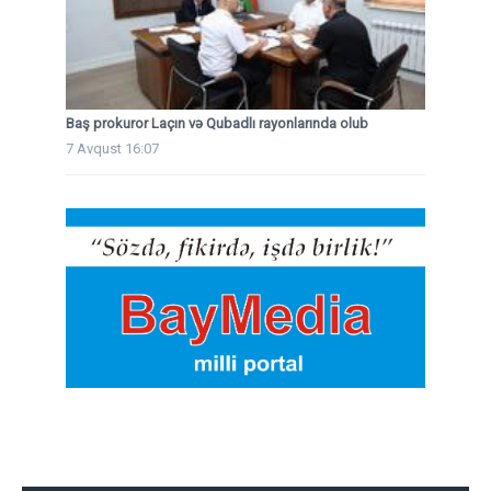
Baş prokuror Laçın və Qubadlı rayonlarında olub
7 Avqust 16:07