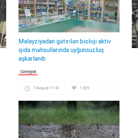
Malayziyadan gətirilən bioloji aktiv
qida məhsullarında uyğunsuzluq
aşkarlanıb
Cəmiyyət
7 Avqust 17:45
1 029