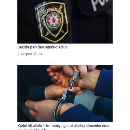
Bakıda parkdan oğurluq edilib
7 Avqust 19:14
Xarici ölkələrin informasiya şəbəkələrinə hücumlar edən