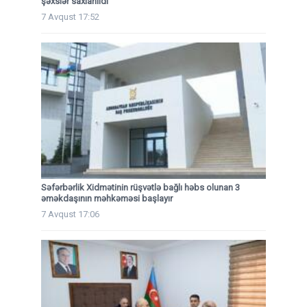
şəxslər saxlanıldı
7 Avqust 17:52
Səfərbərlik Xidmətinin rüşvətlə bağlı həbs olunan 3
əməkdaşının məhkəməsi başlayır
7 Avqust 17:06