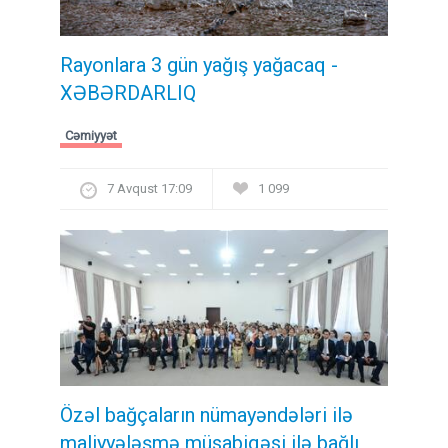
Rayonlara 3 gün yağış yağacaq -
XƏBƏRDARLIQ
Cəmiyyət
7 Avqust 17:09
1 099
Özəl bağçaların nümayəndələri ilə
maliyyələşmə müsabiqəsi ilə bağlı