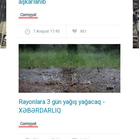
aşkarlanıb
Cəmiyyət
7 Avqust 17:45
931
Rayonlara 3 gün yağış yağacaq -
XƏBƏRDARLIQ
Cəmiyyət