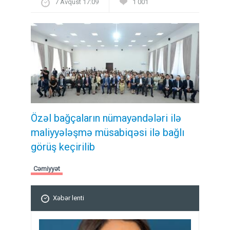
7 Avqust 17:09
1 001
Özəl bağçaların nümayəndələri ilə
maliyyələşmə müsabiqəsi ilə bağlı
görüş keçirilib
Cəmiyyət
Xəbər lenti