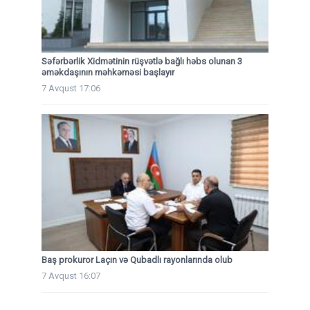
Səfərbərlik Xidmətinin rüşvətlə bağlı həbs olunan 3
əməkdaşının məhkəməsi başlayır
7 Avqust 17:06
Baş prokuror Laçın və Qubadlı rayonlarında olub
7 Avqust 16:07