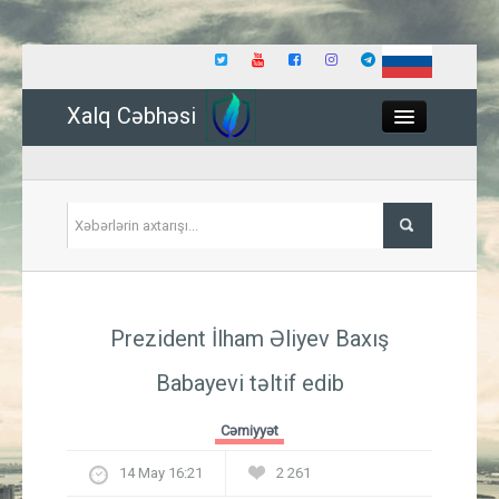
Xalq Cəbhəsi
Close
Siyasət
Prezident İlham Əliyev Baxış
İqtisadiyyat
Babayevi təltif edib
Dünya
Cəmiyyət
Hadisə
14 May 16:21
2 261