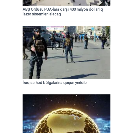
ABŞ Ordusu PUA-lara qarşı 400 milyon dollarlıq
lazer sistemləri alacaq
İraq sərhəd bölgələrinə qoşun yeridib