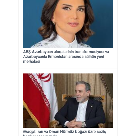
ABŞ-Azərbaycan əlaqələrinin transformasiyası və
Azərbaycanla Ermənistan arasında sülhün yeni
mərhələsi
Əraqçi: İran və Oman Hörmüz boğazı üzrə saziş