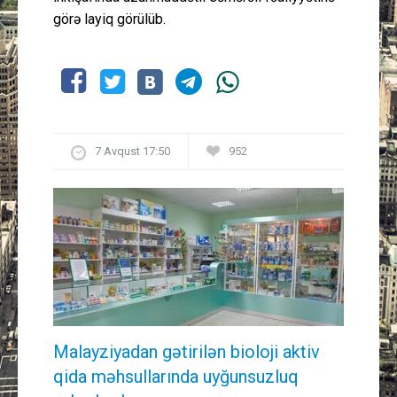
görə layiq görülüb.
7 Avqust 17:50
952
Malayziyadan gətirilən bioloji aktiv
qida məhsullarında uyğunsuzluq