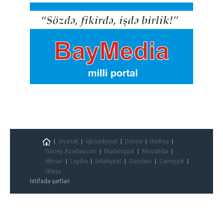
Siyasət
İqtisadiyyat
Dünya
Hadisə
Güney Azərbaycan
Mədəniyyət
Müsahibə
İdman
Layihə
Ədəbiyyat
Gündəm
Cəmiyyət
Əlaqə
İstifadə şərtləri