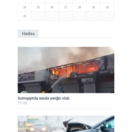
24
25
26
27
28
29
30
31
Hadisə
Sumqayıtda sexdə yanğın olub
11:10