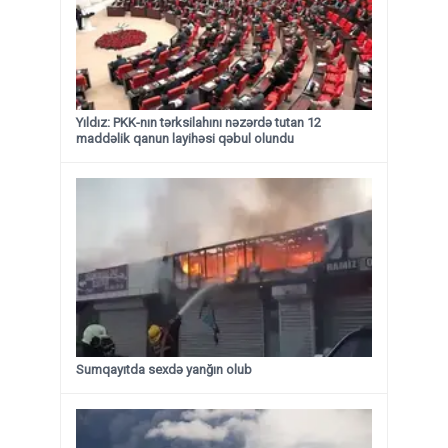
Yıldız: PKK-nın tərksilahını nəzərdə tutan 12
maddəlik qanun layihəsi qəbul olundu ​​​​​​​
Sumqayıtda sexdə yanğın olub