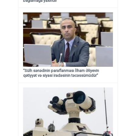
bağlamağa yaxındır
“Sülh sənədinin paraflanması İlham Əliyevin
qətiyyət və siyasi iradəsinin təcəssümüdür”