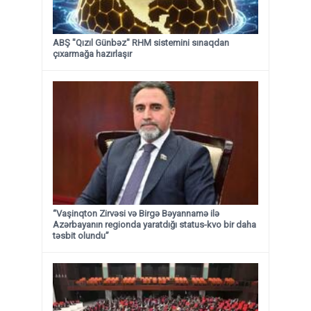
ABŞ "Qızıl Günbəz" RHM sistemini sınaqdan
çıxarmağa hazırlaşır
“Vaşinqton Zirvəsi və Birgə Bəyannamə ilə
Azərbayanın regionda yaratdığı status-kvo bir daha
təsbit olundu”