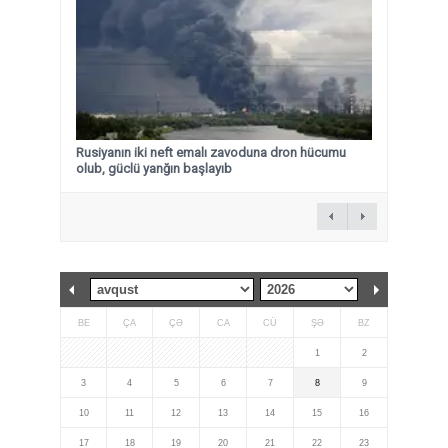
Rusiyanın iki neft emalı zavoduna dron hücumu
olub, güclü yanğın başlayıb
BE
ÇA
ÇƏ
CA
CÜ
ŞƏ
BZ
1
2
3
4
5
6
7
8
9
10
11
12
13
14
15
16
17
18
19
20
21
22
23