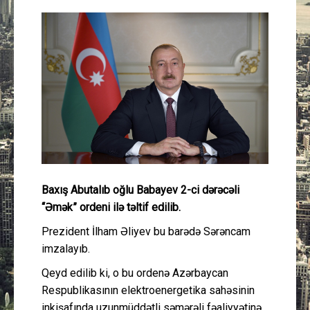
Güney Azərbaycan
Mədəniyyət
Müsahibə
İdman
Layihə
Baxış Abutalıb oğlu Babayev 2-ci dərəcəli
Gündəm
“Əmək” ordeni ilə təltif edilib.
Cəmiyyət
Prezident İlham Əliyev bu barədə Sərəncam
imzalayıb.
Peşə etikası
Qeyd edilib ki, o bu ordenə Azərbaycan
Respublikasının elektroenergetika sahəsinin
Əlaqə
inkişafında uzunmüddətli səmərəli fəaliyyətinə