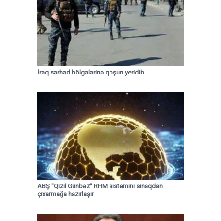
İraq sərhəd bölgələrinə qoşun yeridib
ABŞ "Qızıl Günbəz" RHM sistemini sınaqdan
çıxarmağa hazırlaşır