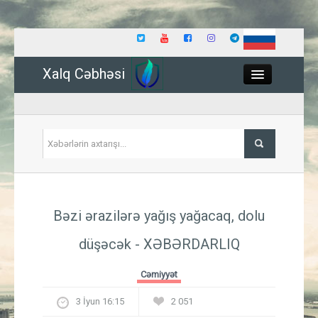
Xalq Cəbhəsi
Close
Siyasət
Bəzi ərazilərə yağış yağacaq, dolu
İqtisadiyyat
düşəcək - XƏBƏRDARLIQ
Dünya
Cəmiyyət
Hadisə
3 İyun 16:15
2 051