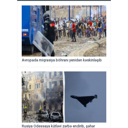
Avropada miqrasiya böhranı yenidən kəskinləşib
Rusiya Odessaya kütləvi zərbə endirib, şəhər