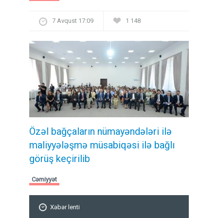
7 Avqust 17:09
1 148
Özəl bağçaların nümayəndələri ilə
maliyyələşmə müsabiqəsi ilə bağlı
görüş keçirilib
Cəmiyyət
Xəbər lenti