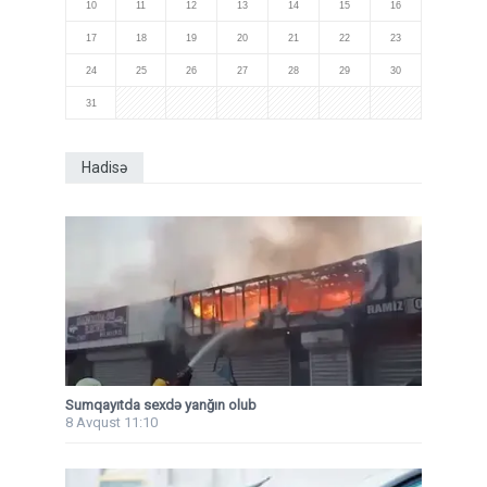
10
11
12
13
14
15
16
17
18
19
20
21
22
23
24
25
26
27
28
29
30
31
Hadisə
Sumqayıtda sexdə yanğın olub
8 Avqust 11:10