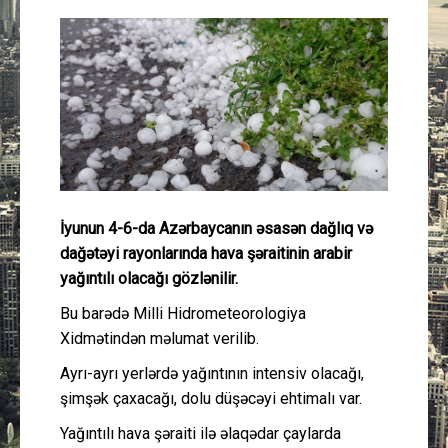
Güney Azərbaycan
Mədəniyyət
Müsahibə
İdman
Layihə
İyunun 4-6-da Azərbaycanın əsasən dağlıq və
dağətəyi rayonlarında hava şəraitinin arabir
yağıntılı olacağı gözlənilir.
Gündəm
Bu barədə Milli Hidrometeorologiya
Cəmiyyət
Xidmətindən məlumat verilib.
Ayrı-ayrı yerlərdə yağıntının intensiv olacağı,
Peşə etikası
şimşək çaxacağı, dolu düşəcəyi ehtimalı var.
Yağıntılı hava şəraiti ilə əlaqədar çaylarda
Əlaqə