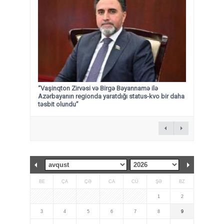
“Vaşinqton Zirvəsi və Birgə Bəyannamə ilə
Azərbayanın regionda yaratdığı status-kvo bir daha
təsbit olundu”
BE
ÇA
ÇƏ
CA
CÜ
ŞƏ
BZ
1
2
3
4
5
6
7
8
9