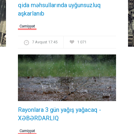
qida məhsullarında uyğunsuzluq
aşkarlanıb
Cəmiyyət
7 Avqust 17:45
1 071
Rayonlara 3 gün yağış yağacaq -
XƏBƏRDARLIQ
Cəmiyyət