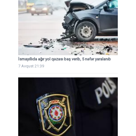
İsmayıllıda ağır yol qəzası baş verib, 5 nəfər yaralanıb
7 Avqust 21:39