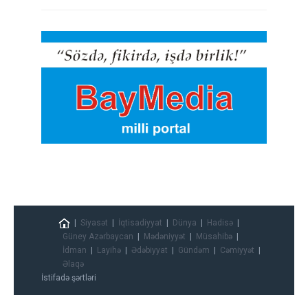
Siyasət
İqtisadiyyat
Dünya
Hadisə
Güney Azərbaycan
Mədəniyyət
Müsahibə
İdman
Layihə
Ədəbiyyat
Gündəm
Cəmiyyət
Əlaqə
İstifadə şərtləri