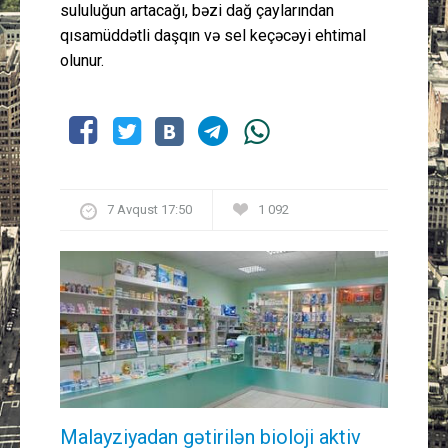
sululuğun artacağı, bəzi dağ çaylarından
qısamüddətli daşqın və sel keçəcəyi ehtimal
olunur.
7 Avqust 17:50
1 092
Malayziyadan gətirilən bioloji aktiv