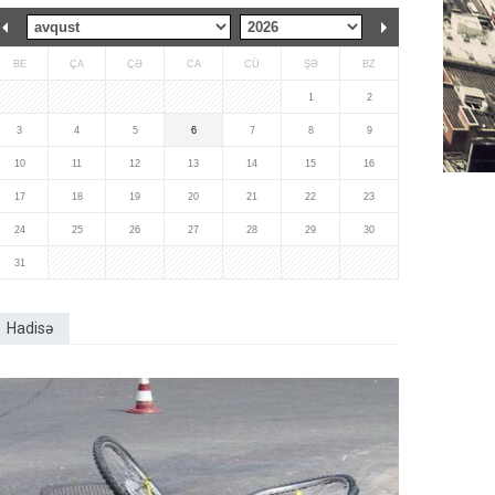
BE
ÇA
ÇƏ
CA
CÜ
ŞƏ
BZ
1
2
3
4
5
6
7
8
9
10
11
12
13
14
15
16
17
18
19
20
21
22
23
24
25
26
27
28
29
30
31
Hadisə