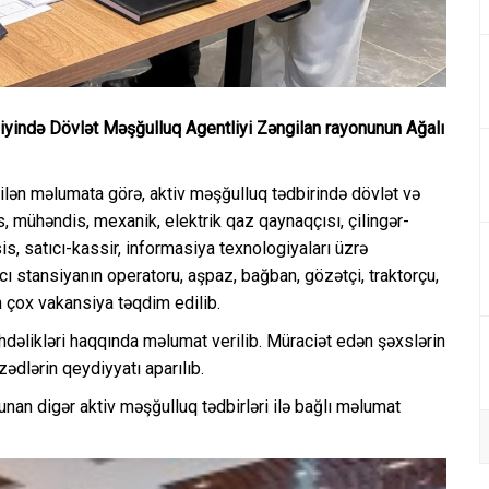
liyində Dövlət Məşğulluq Agentliyi Zəngilan rayonunun Ağalı
ilən məlumata görə, aktiv məşğulluq tədbirində dövlət və
 mühəndis, mexanik, elektrik qaz qaynaqçısı, çilingər-
is, satıcı-kassir, informasiya texnologiyaları üzrə
 stansiyanın operatoru, aşpaz, bağban, gözətçi, traktorçu,
n çox vakansiya təqdim edilib.
hdəlikləri haqqında məlumat verilib. Müraciət edən şəxslərin
ədlərin qeydiyyatı aparılıb.
unan digər aktiv məşğulluq tədbirləri ilə bağlı məlumat