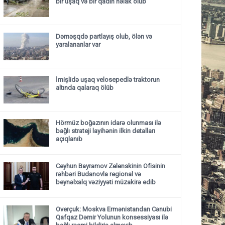
bir uşaq və bir qadın həlak olub
Dəməşqdə partlayış olub, ölən və
yaralananlar var
İmişlidə uşaq velosepedlə traktorun
altında qalaraq ölüb
Hörmüz boğazının idarə olunması ilə
bağlı strateji layihənin ilkin detalları
açıqlanıb
Ceyhun Bayramov Zelenskinin Ofisinin
rəhbəri Budanovla regional və
beynəlxalq vəziyyəti müzakirə edib
Overçuk: Moskva Ermənistandan Cənubi
Qafqaz Dəmir Yolunun konsessiyası ilə