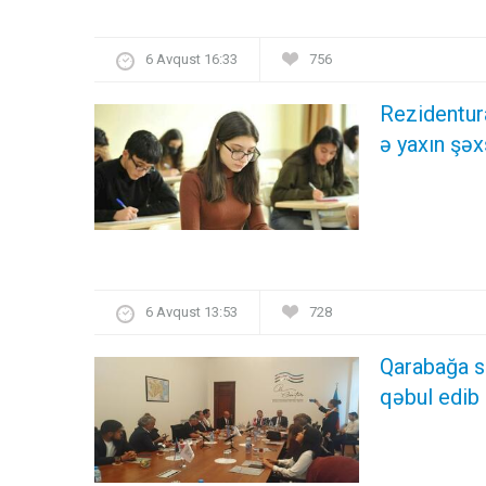
6 Avqust 16:33
756
Rezidentur
ə yaxın şəx
6 Avqust 13:53
728
Qarabağa s
qəbul edib