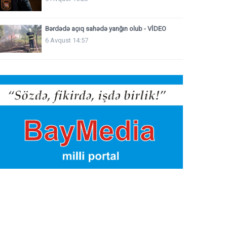
Bərdədə açıq sahədə yanğın olub - VİDEO
6 Avqust 14:57