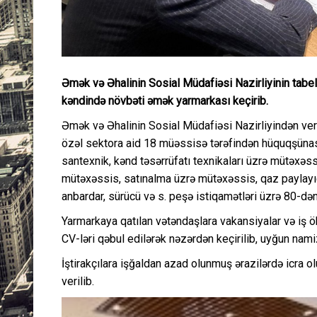
Əmək və Əhalinin Sosial Müdafiəsi Nazirliyinin tabe
kəndində növbəti əmək yarmarkası keçirib.
Əmək və Əhalinin Sosial Müdafiəsi Nazirliyindən ver
özəl sektora aid 18 müəssisə tərəfindən hüquqşünas,
santexnik, kənd təsərrüfatı texnikaları üzrə mütəxəss
mütəxəssis, satınalma üzrə mütəxəssis, qaz paylayıcı
anbardar, sürücü və s. peşə istiqamətləri üzrə 80-də
Yarmarkaya qatılan vətəndaşlara vakansiyalar və iş ö
CV-ləri qəbul edilərək nəzərdən keçirilib, uyğun namiz
İştirakçılara işğaldan azad olunmuş ərazilərdə icra ol
verilib.