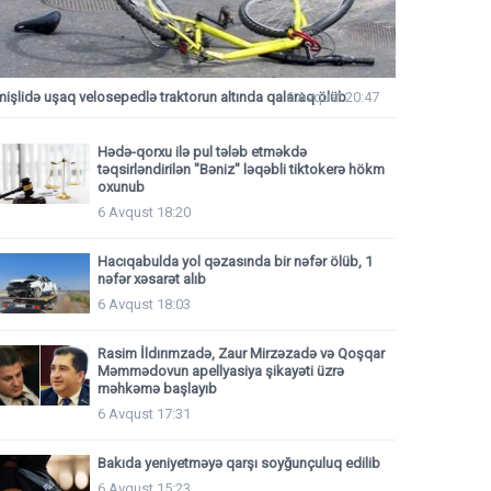
mişlidə uşaq velosepedlə traktorun altında qalaraq ölüb
6 Avqust 20:47
Hədə-qorxu ilə pul tələb etməkdə
təqsirləndirilən "Bəniz" ləqəbli tiktokerə hökm
oxunub
6 Avqust 18:20
Hacıqabulda yol qəzasında bir nəfər ölüb, 1
nəfər xəsarət alıb
6 Avqust 18:03
Rasim İldırımzadə, Zaur Mirzəzadə və Qoşqar
Məmmədovun apellyasiya şikayəti üzrə
məhkəmə başlayıb
6 Avqust 17:31
Bakıda yeniyetməyə qarşı soyğunçuluq edilib
6 Avqust 15:23