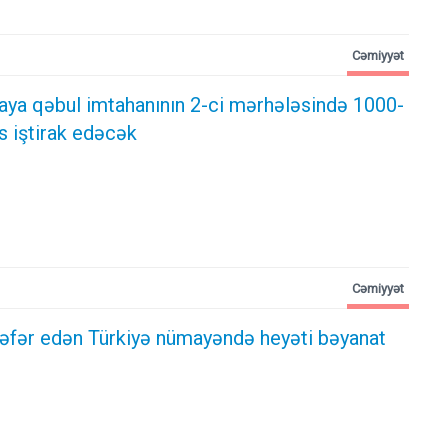
Cəmiyyət
aya qəbul imtahanının 2-ci mərhələsində 1000-
s iştirak edəcək
Cəmiyyət
əfər edən Türkiyə nümayəndə heyəti bəyanat