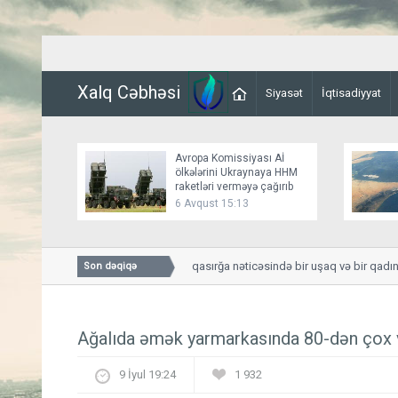
Xalq Cəbhəsi
Siyasət
İqtisadiyyat
Avropa Komissiyası Aİ
ölkələrini Ukraynaya HHM
raketləri verməyə çağırıb
6 Avqust 15:13
Smolenskdə güclü qasırğa nəticəsində bir uşaq və bir qadın həlak
Son dəqiqə
Ağalıda əmək yarmarkasında 80-dən çox v
9 İyul 19:24
1 932