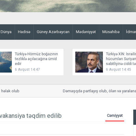
Dünya
Hadisə
Güney Azərbaycan
Mədəniyyət
Müsahibə
İdma
Türkiyə Hörmüz boğazının
Türkiyə XİN: İsraili
tezliklə açılacağına ümid
hücumları Suriyan
edir
sabitliyinə ciddi t
yaradır
6 Avqust 14:47
6 Avqust 14:45
 olub
Dəməşqdə partlayış olub, ölən və yaralananlar va
akansiya təqdim edilib
Cəmiyyət