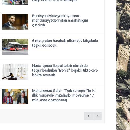
bağlı rəsmi bildiriş almayıb
Rubinyan Matviyenkoya ixrac
məhdudiyyətlərindən narahatlığını
çatdırıb
6 marşrutun hərəkəti alternativ küçələrlə
təşkil ediləcək
Hədə-qorxu ilə pul tələb etməkdə
təqsirləndirilən "Bəniz" ləqəbli tiktokerə
hökm oxunub
Məhəmməd Salah “Trabzonspor”la iki
illik müqavilə imzalayıb, mövsümə 17
mln. avro qazanacaq