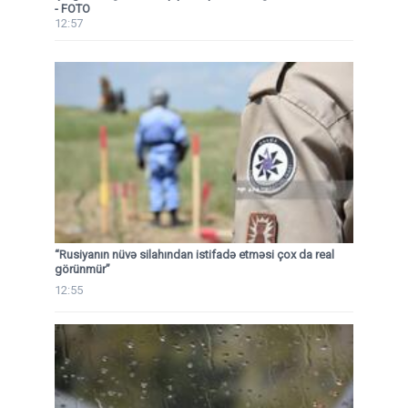
- FOTO
12:57
“Rusiyanın nüvə silahından istifadə etməsi çox da real
görünmür”
12:55