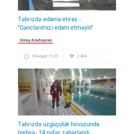
Təbrizdə edama etiraz -
"Gənclərimizi edam etməyin"
Güney Azərbaycan
3 Avqust 11:20
2 464
Təbrizdə üzgüçülük hövuzunda
hadisə- 14 nəfər zəhərləndi