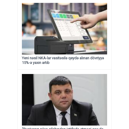
Yeni nəsil NKA-lar vasitəsilə qeydə alınan dövriyyə
15%-ə yaxın artıb