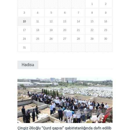
1
2
3
4
5
6
7
8
9
10
11
12
13
14
15
16
17
18
19
20
21
22
23
24
25
26
27
28
29
30
31
Hadisə
Çingiz Əlioğlu “Qurd qapısı” qəbiristanlığında dəfn edilib