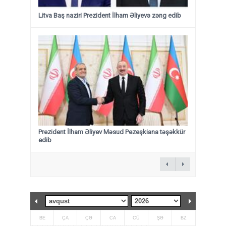
Litva Baş naziri Prezident İlham Əliyevə zəng edib
Prezident İlham Əliyev Məsud Pezeşkiana təşəkkür
edib
BE
ÇA
ÇƏ
CA
CÜ
ŞƏ
BZ