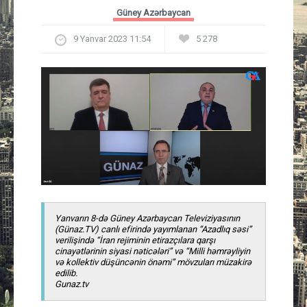
Güney Azərbaycan
Güney Azərbaycan
9 Yanvar 2023 11:54
5 278
Mədəniyyət
Müsahibə
İdman
Layihə
Gündəm
Yanvarın 8-də Güney Azərbaycan Televiziyasının
Cəmiyyət
(Günaz.TV) canlı efirində yayımlanan “Azadlıq səsi”
verilişində “İran rejiminin etirazçılara qarşı
cinayətlərinin siyasi nəticələri” və “Milli həmrəyliyin
Peşə etikası
və kollektiv düşüncənin önəmi” mövzuları müzakirə
edilib.
Gunaz.tv
Əlaqə