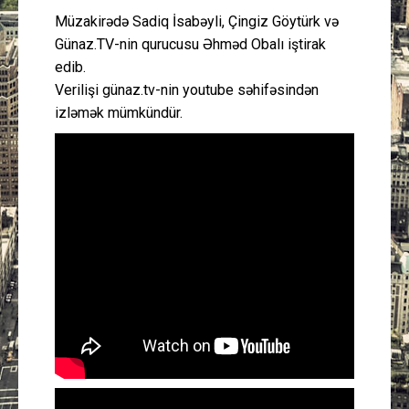
Müzakirədə Sadiq İsabəyli, Çingiz Göytürk və
Günaz.TV-nin qurucusu Əhməd Obalı iştirak
edib.
Verilişi günaz.tv-nin youtube səhifəsindən
izləmək mümkündür.