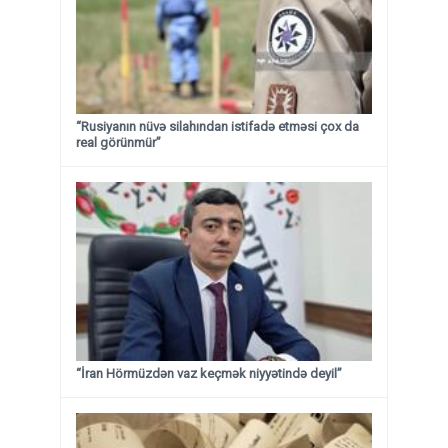
“Rusiyanın nüvə silahından istifadə etməsi çox da
real görünmür”
“İran Hörmüzdən vaz keçmək niyyətində deyil”