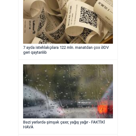
7 ayda istehlakçılara 122 mln. manatdan çox ƏDV
geri qaytarılıb
Bəzi yerlərdə şimşək çaxır, yağış yağır - FAKTİKİ
HAVA