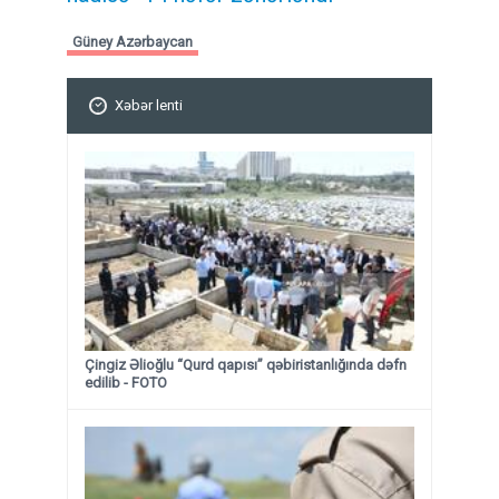
Güney Azərbaycan
Xəbər lenti
Çingiz Əlioğlu “Qurd qapısı” qəbiristanlığında dəfn
edilib
- FOTO