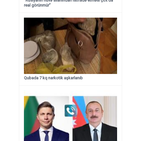
“Rusiyanın nüvə silahından istifadə etməsi çox da
real görünmür”
Qubada 7 kq narkotik aşkarlanıb