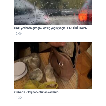
Bəzi yerlərdə şimşək çaxır, yağış yağır - FAKTİKİ HAVA
12:06
Qubada 7 kq narkotik aşkarlanıb
11:30