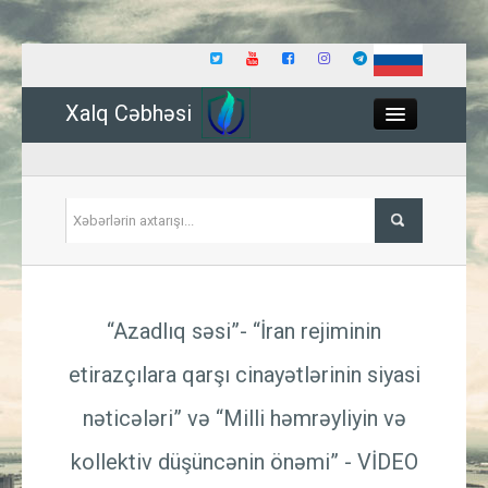
Xalq Cəbhəsi
Close
Siyasət
“Azadlıq səsi”- “İran rejiminin
İqtisadiyyat
etirazçılara qarşı cinayətlərinin siyasi
Dünya
nəticələri” və “Milli həmrəyliyin və
Hadisə
kollektiv düşüncənin önəmi”
- VİDEO