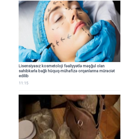
Lisensiyasız kosmetoloji fəaliyyətlə məşğul olan
sahibkarla bağlı hüquq-mühafizə orqanlarına müraciət
edilib
11:15