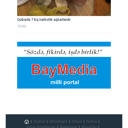
Qubada 7 kq narkotik aşkarlanıb
10:32
Siyasət
İqtisadiyyat
Dünya
Hadisə
Güney Azərbaycan
Mədəniyyət
Müsahibə