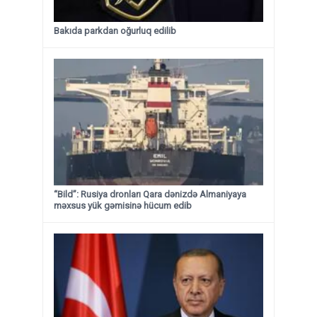
Bakıda parkdan oğurluq edilib
“Bild”: Rusiya dronları Qara dənizdə Almaniyaya
məxsus yük gəmisinə hücum edib