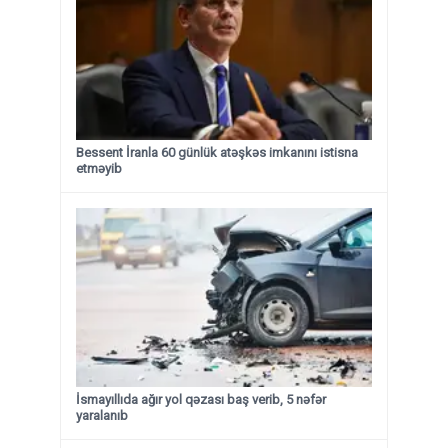
Bessent İranla 60 günlük atəşkəs imkanını istisna
etməyib
İsmayıllıda ağır yol qəzası baş verib, 5 nəfər
yaralanıb