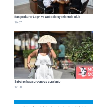
Baş prokuror Laçın və Qubadlı rayonlarında olub
16:07
Sabahın hava proqnozu açıqlanıb
12:50