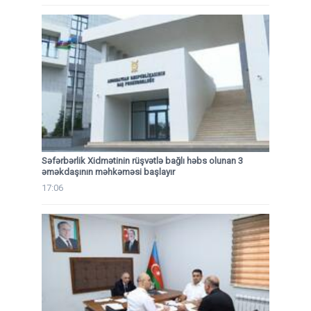
Səfərbərlik Xidmətinin rüşvətlə bağlı həbs olunan 3
əməkdaşının məhkəməsi başlayır
17:06