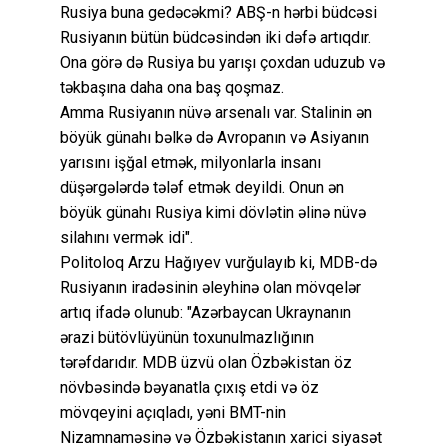
Rusiya buna gedəcəkmi? ABŞ-n hərbi büdcəsi
Rusiyanın bütün büdcəsindən iki dəfə artıqdır.
Ona görə də Rusiya bu yarışı çoxdan uduzub və
təkbaşına daha ona baş qoşmaz.
Amma Rusiyanın nüvə arsenalı var. Stalinin ən
böyük günahı bəlkə də Avropanın və Asiyanın
yarısını işğal etmək, milyonlarla insanı
düşərgələrdə tələf etmək deyildi. Onun ən
böyük günahı Rusiya kimi dövlətin əlinə nüvə
silahını vermək idi".
Politoloq Arzu Hağıyev vurğulayıb ki, MDB-də
Rusiyanın iradəsinin əleyhinə olan mövqelər
artıq ifadə olunub: "Azərbaycan Ukraynanın
ərazi bütövlüyünün toxunulmazlığının
tərəfdarıdır. MDB üzvü olan Özbəkistan öz
növbəsində bəyanatla çıxış etdi və öz
mövqeyini açıqladı, yəni BMT-nin
Nizamnaməsinə və Özbəkistanın xarici siyasət