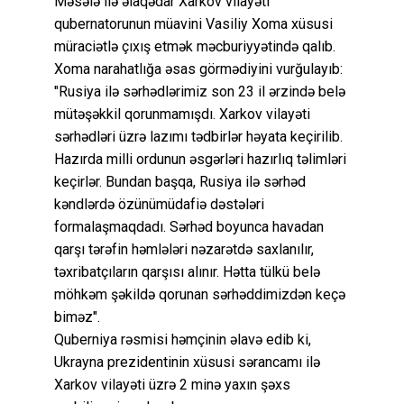
Məsələ ilə əlaqədar Xarkov vilayəti
qubernatorunun müavini Vasiliy Xoma xüsusi
müraciətlə çıxış etmək məcburiyyətində qalıb.
Xoma narahatlığa əsas görmədiyini vurğulayıb:
"Rusiya ilə sərhədlərimiz son 23 il ərzində belə
mütəşəkkil qorunmamışdı. Xarkov vilayəti
sərhədləri üzrə lazımı tədbirlər həyata keçirilib.
Hazırda milli ordunun əsgərləri hazırlıq təlimləri
keçirlər. Bundan başqa, Rusiya ilə sərhəd
kəndlərdə özünümüdafiə dəstələri
formalaşmaqdadı. Sərhəd boyunca havadan
qarşı tərəfin həmlələri nəzarətdə saxlanılır,
təxribatçıların qarşısı alınır. Hətta tülkü belə
möhkəm şəkildə qorunan sərhəddimizdən keçə
biməz".
Quberniya rəsmisi həmçinin əlavə edib ki,
Ukrayna prezidentinin xüsusi sərancamı ilə
Xarkov vilayəti üzrə 2 minə yaxın şəxs