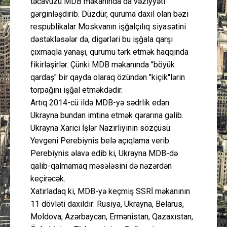
təcavüzü MDB məkanında da vəziyyəti
gərginləşdirib. Düzdür, quruma daxil olan bəzi
respublikalar Moskvanın işğalçılıq siyasətini
dəstəkləsələr də, digərləri bu işğala qarşı
çıxmaqla yanaşı, qurumu tərk etmək haqqında
fikirləşirlər. Çünki MDB məkanında "böyük
qardaş" bir qayda olaraq özündən "kiçik"lərin
torpağını işğal etməkdədir.
Artıq 2014-cü ildə MDB-yə sədrlik edən
Ukrayna bundan imtina etmək qərarına gəlib.
Ukrayna Xarici İşlər Nazirliyinin sözçüsü
Yevgeni Perebiynis belə açıqlama verib.
Perebiynis əlavə edib ki, Ukrayna MDB-də
qalıb-qalmamaq məsələsini də nəzərdən
keçirəcək.
Xatırladaq ki, MDB-yə keçmiş SSRİ məkanının
11 dövləti daxildir: Rusiya, Ukrayna, Belarus,
Moldova, Azərbaycan, Ermənistan, Qazaxıstan,