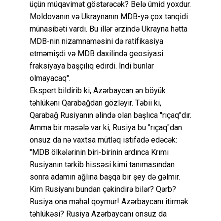
üçün müqavimət göstərəcək? Belə ümid yoxdur.
Moldovanın və Ukraynanın MDB-yə çox tənqidi
münasibəti vardı. Bu illər ərzində Ukrayna hətta
MDB-nin nizamnaməsini də ratifikasiya
etməmişdi və MDB daxilində geosiyasi
fraksiyaya başçılıq edirdi. İndi bunlar
olmayacaq".
Ekspert bildirib ki, Azərbaycan ən böyük
təhlükəni Qarabağdan gözləyir. Təbii ki,
Qarabağ Rusiyanın əlində olan başlıca "rıçaq"dır.
Amma bir məsələ var ki, Rusiya bu "rıçaq"dan
onsuz da nə vaxtsa mütləq istifadə edəcək:
"MDB ölkələrinin biri-birinin ardınca Krımı
Rusiyanın tərkib hissəsi kimi tanımasından
sonra adamın ağlına başqa bir şey də gəlmir.
Kim Rusiyanı bundan çəkindirə bilər? Qərb?
Rusiya ona məhəl qoymur! Azərbaycanı itirmək
təhlükəsi? Rusiya Azərbaycanı onsuz da