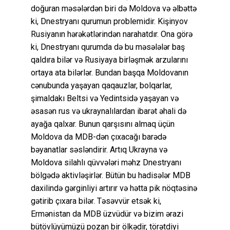
doğuran məsələrdən biri də Moldova və əlbəttə
ki, Dnestryanı qurumun problemidir. Kişinyov
Rusiyanın hərəkətlərindən narahatdır. Ona görə
ki, Dnestryanı qurumda də bu məsələlər baş
qaldıra bilər və Rusiyaya birləşmək arzularını
ortaya ata bilərlər. Bundan başqa Moldovanın
cənubunda yaşayan qaqauzlar, bolqarlar,
şimaldakı Beltsi və Yedintsidə yaşayan və
əsasən rus və ukraynalılardan ibarət əhali də
ayağa qalxar. Bunun qarşısını almaq üçün
Moldova da MDB-dən çıxacağı barədə
bəyanatlar səsləndirir. Artıq Ukrayna və
Moldova silahlı qüvvələri məhz Dnestryanı
bölgədə aktivləşirlər. Bütün bu hadisələr MDB
daxilində gərginliyi artırır və hətta pik nöqtəsinə
gətirib çıxara bilər. Təsəvvür etsək ki,
Ermənistan da MDB üzvüdür və bizim ərazi
bütövlüyümüzü pozan bir ölkədir, törətdiyi