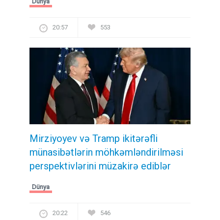
Dünya
20:57
553
Mirziyoyev və Tramp ikitərəfli
münasibətlərin möhkəmləndirilməsi
perspektivlərini müzakirə ediblər
Dünya
20:22
546