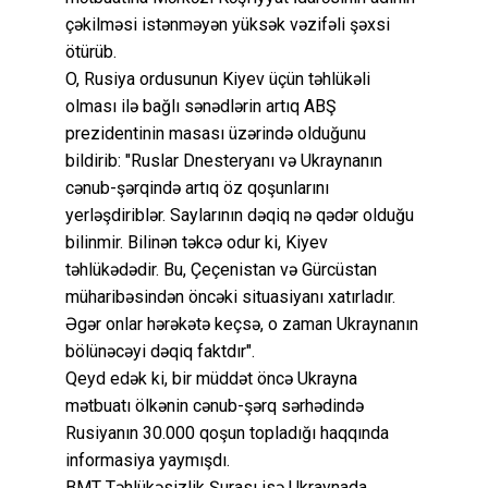
çəkilməsi istənməyən yüksək vəzifəli şəxsi
ötürüb.
O, Rusiya ordusunun Kiyev üçün təhlükəli
olması ilə bağlı sənədlərin artıq ABŞ
prezidentinin masası üzərində olduğunu
bildirib: "Ruslar Dnesteryanı və Ukraynanın
cənub-şərqində artıq öz qoşunlarını
yerləşdiriblər. Saylarının dəqiq nə qədər olduğu
bilinmir. Bilinən təkcə odur ki, Kiyev
təhlükədədir. Bu, Çeçenistan və Gürcüstan
müharibəsindən öncəki situasiyanı xatırladır.
Əgər onlar hərəkətə keçsə, o zaman Ukraynanın
bölünəcəyi dəqiq faktdır".
Qeyd edək ki, bir müddət öncə Ukrayna
mətbuatı ölkənin cənub-şərq sərhədində
Rusiyanın 30.000 qoşun topladığı haqqında
informasiya yaymışdı.
BMT Təhlükəsizlik Şurası isə Ukraynada