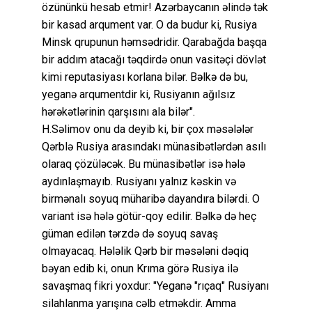
özününkü hesab etmir! Azərbaycanın əlində tək
bir kasad arqument var. O da budur ki, Rusiya
Minsk qrupunun həmsədridir. Qarabağda başqa
bir addım atacağı təqdirdə onun vasitəçi dövlət
kimi reputasiyası korlana bilər. Bəlkə də bu,
yeganə arqumentdir ki, Rusiyanın ağılsız
hərəkətlərinin qarşısını ala bilər".
H.Səlimov onu da deyib ki, bir çox məsələlər
Qərblə Rusiya arasındakı münasibətlərdən asılı
olaraq çözüləcək. Bu münasibətlər isə hələ
aydınlaşmayıb. Rusiyanı yalnız kəskin və
birmənalı soyuq müharibə dayandıra bilərdi. O
variant isə hələ götür-qoy edilir. Bəlkə də heç
güman edilən tərzdə də soyuq savaş
olmayacaq. Hələlik Qərb bir məsələni dəqiq
bəyan edib ki, onun Krıma görə Rusiya ilə
savaşmaq fikri yoxdur: "Yeganə "rıçaq" Rusiyanı
silahlanma yarışına cəlb etməkdir. Amma