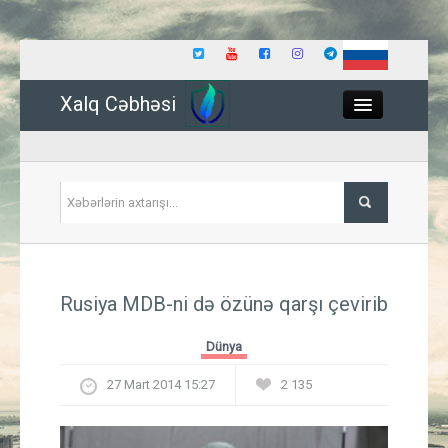
Xalq Cəbhəsi
Close
Siyasət
Rusiya MDB-ni də özünə qarşı çevirib
İqtisadiyyat
Dünya
Dünya
27 Mart 2014 15:27
2 135
Hadisə