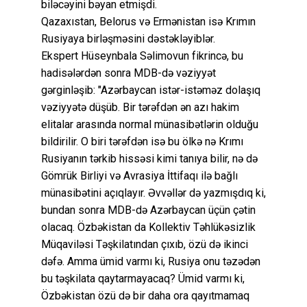
biləcəyini bəyan etmişdi.
Qazaxıstan, Belorus və Ermənistan isə Krımın
Rusiyaya birləşməsini dəstəkləyiblər.
Ekspert Hüseynbala Səlimovun fikrincə, bu
hadisələrdən sonra MDB-də vəziyyət
gərginləşib: "Azərbaycan istər-istəməz dolaşıq
vəziyyətə düşüb. Bir tərəfdən ən azı hakim
elitalar arasında normal münasibətlərin olduğu
bildirilir. O biri tərəfdən isə bu ölkə nə Krımı
Rusiyanın tərkib hissəsi kimi tanıya bilir, nə də
Gömrük Birliyi və Avrasiya İttifaqı ilə bağlı
münasibətini açıqlayır. Əvvəllər də yazmışdıq ki,
bundan sonra MDB-də Azərbaycan üçün çətin
olacaq. Özbəkistan da Kollektiv Təhlükəsizlik
Müqaviləsi Təşkilatından çıxıb, özü də ikinci
dəfə. Amma ümid varmı ki, Rusiya onu təzədən
bu təşkilata qaytarmayacaq? Ümid varmı ki,
Özbəkistan özü də bir daha ora qayıtmamaq