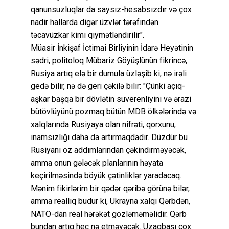
qanunsuzluqlar da saysız-hesabsızdır və çox
nadir hallarda digər üzvlər tərəfindən
təcavüzkar kimi qiymətləndirilir".
Müasir İnkişaf İctimai Birliyinin İdarə Heyətinin
sədri, politoloq Mübariz Göyüşlünün fikrincə,
Rusiya artıq elə bir dumula üzləşib ki, nə irəli
gedə bilir, nə də geri çəkilə bilir: "Çünki açıq-
aşkar başqa bir dövlətin suverenliyini və ərazi
bütövlüyünü pozmaq bütün MDB ölkələrində və
xalqlarında Rusiyaya olan nifrəti, qorxunu,
inamsızlığı daha da artırmaqdadır. Düzdür bu
Rusiyanı öz addımlarından çəkindirməyəcək,
amma onun gələcək planlarının həyata
keçirilməsində böyük çətinliklər yaradacaq.
Mənim fikirlərim bir qədər qəribə görünə bilər,
amma reallıq budur ki, Ukrayna xalqı Qərbdən,
NATO-dan real hərəkət gözləməməlidir. Qərb
bundan artıq heç nə etməyəcək. Uzaqbaşı çox