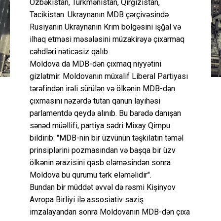
Özbəkistan, Türkmənistan, Qırğızıstan,
Tacikistan. Ukraynanın MDB çərçivəsində
Rusiyanın Ukraynanın Krım bölgəsini işğal və
ilhaq etməsi məsələsini müzakirəyə çıxarmaq
cəhdləri nəticəsiz qalıb.
Moldova da MDB-dən çıxmaq niyyətini
gizlətmir. Moldovanın müxalif Liberal Partiyası
tərəfindən irəli sürülən və ölkənin MDB-dən
çıxmasını nəzərdə tutan qanun layihəsi
parlamentdə qeydə alınıb. Bu barədə danışan
sənəd müəllifi, partiya sədri Mixay Qimpu
bildirib: "MDB-nin bir üzvünün təşkilatın təməl
prinsiplərini pozmasından və başqa bir üzv
ölkənin ərazisini qəsb eləməsindən sonra
Moldova bu qurumu tərk eləməlidir".
Bundan bir müddət əvvəl də rəsmi Kişinyov
Avropa Birliyi ilə assosiativ saziş
imzalayandan sonra Moldovanın MDB-dən çıxa