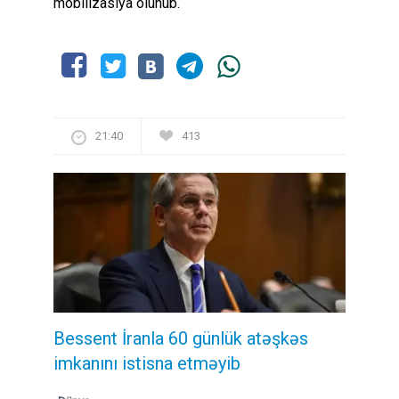
mobilizasiya olunub.
21:40
413
Bessent İranla 60 günlük atəşkəs
imkanını istisna etməyib