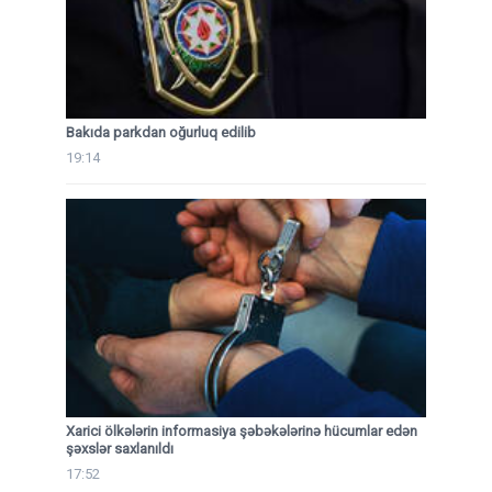
Bakıda parkdan oğurluq edilib
19:14
Xarici ölkələrin informasiya şəbəkələrinə hücumlar edən
şəxslər saxlanıldı
17:52