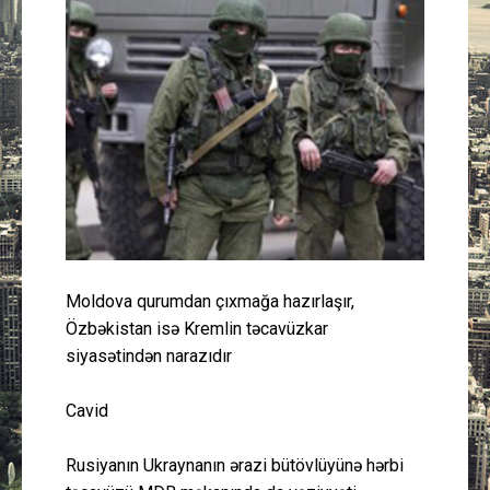
Güney Azərbaycan
Mədəniyyət
Müsahibə
İdman
Layihə
Moldova qurumdan çıxmağa hazırlaşır,
Gündəm
Özbəkistan isə Kremlin təcavüzkar
siyasətindən narazıdır
Cəmiyyət
Cavid
Peşə etikası
Rusiyanın Ukraynanın ərazi bütövlüyünə hərbi
Əlaqə