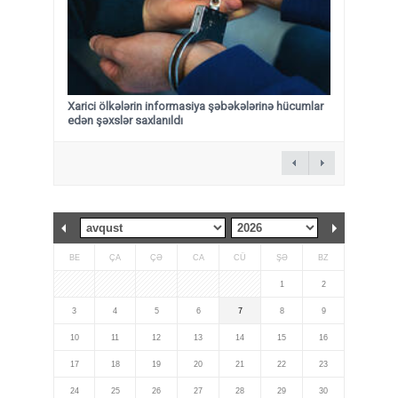
Xarici ölkələrin informasiya şəbəkələrinə hücumlar
edən şəxslər saxlanıldı
BE
ÇA
ÇƏ
CA
CÜ
ŞƏ
BZ
1
2
3
4
5
6
7
8
9
10
11
12
13
14
15
16
17
18
19
20
21
22
23
24
25
26
27
28
29
30