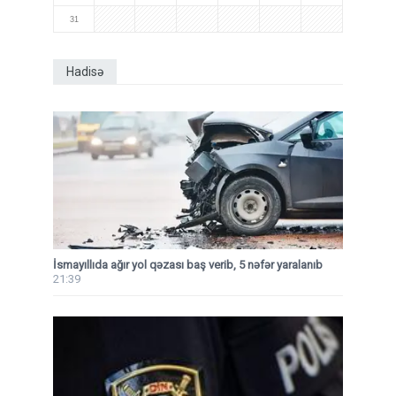
31
Hadisə
İsmayıllıda ağır yol qəzası baş verib, 5 nəfər yaralanıb
21:39