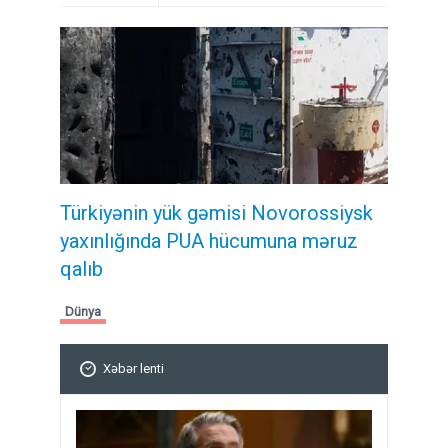
Türkiyənin yük gəmisi Novorossiysk
yaxınlığında PUA hücumuna məruz
qalıb
Dünya
Xəbər lenti