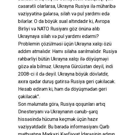
cəsarətli olarlarsa, Ukrayna Rusiya ilə müharibə
vəziyyətinə gələrsə, silah və pul yardımı edə
bilərlər. O da böyük sual altındadır ki, Avropa
Birliyi və NATO Rusiyanı göz önünə alıb
Ukraynaya silah və pul yardımı edərmi?
Problemin çözülməsi üçün Ukrayna xalqı özü
addım atmalıdır. Hamı silaha sarılmalıdır. Rusiya
rəhbərliyi bütün Ukrayna xalqı ilə döyüşməyi
gözə ala bilməz. Ukrayna Gürcüstan deyil, indi
2008-ci il də deyil. Ukrayna böyük dövlətdir,
axıra qədər duruş gətirsə Rusiya geri çəkiləcək.
Hesab edirəm ki, həm də döyüşmədən geri
çəkiləcək".
Son məlumata görə, Rusiya qoşunları artıq
Dnesteryanı və Ukraynanın cənub-şərq
hissəsində hücuma keçmək üçün hazır
vəziyyətdədir. Bu barədə informasiyanı Qərb
mətbuatına Mərkəzi Kəşfiyyat İdarəsinin adının