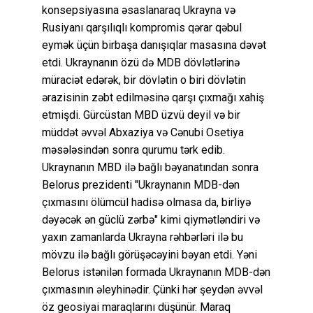
konsepsiyasına əsaslanaraq Ukrayna və
Rusiyanı qarşılıqlı kompromis qərar qəbul
eymək üçün birbaşa danışıqlar masasına dəvət
etdi. Ukraynanın özü də MDB dövlətlərinə
müraciət edərək, bir dövlətin o biri dövlətin
ərazisinin zəbt edilməsinə qarşı çıxmağı xahiş
etmişdi. Gürcüstan MBD üzvü deyil və bir
müddət əvvəl Abxaziya və Cənubi Osetiya
məsələsindən sonra qurumu tərk edib.
Ukraynanın MBD ilə bağlı bəyanatından sonra
Belorus prezidenti "Ukraynanın MDB-dən
çıxmasını ölümcül hadisə olmasa da, birliyə
dəyəcək ən güclü zərbə" kimi qiymətləndiri və
yaxın zamanlarda Ukrayna rəhbərləri ilə bu
mövzu ilə bağlı görüşəcəyini bəyan etdi. Yəni
Belorus istənilən formada Ukraynanın MDB-dən
çıxmasının əleyhinədir. Çünki hər şeydən əvvəl
öz geosiyai maraqlarını düşünür. Maraq