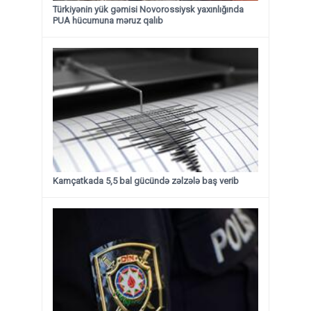
Türkiyənin yük gəmisi Novorossiysk yaxınlığında
PUA hücumuna məruz qalıb
Kamçatkada 5,5 bal gücündə zəlzələ baş verib