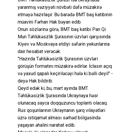
yaranmış vəziyyəti növbəti dəfə müzakirə
etməyə hazırlaşır. Bu barədə BMT baş katibinin
müavini Fərhan Hak bəyan edib.
Onun sözlərinə görə, BMT baş katibi Pan Qi
Mun Təhlükəszlik Şurasının üzvləri qarşısında
Kiyev və Moskvaya etdiyi səfərin yekunlarına
dair hesabat verəcək.
"Hazırda Təhlükəsizlik Şurasının üzvləri
görüşün formatını müzakirə edirlər. İclasın açıq
və yaxud qapalı keçiriləcəyi hələ ki bəlli deyil" -
deyə Hak bildirib.
Qeyd edək ki, bu, mart ayında BMT
Təhlükəsizlik Şurasında Ukraynaya həsr
olunacaq sayca doqquzuncu toplantı olacaq.
Rus qoşunlarının Ukraynanın şərq vilayətləri
üzrə istiqamət alması sərhəd bölgəsində
yaşayan əhalini narahat edib.