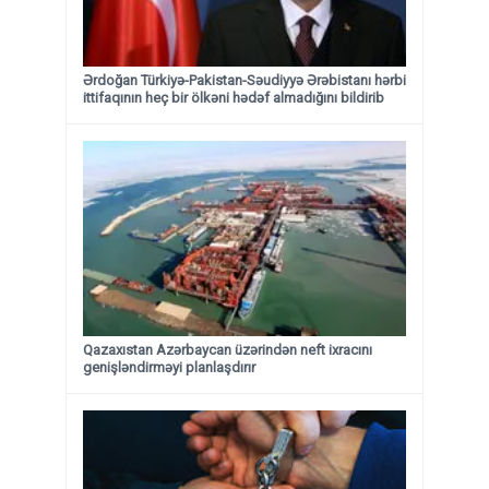
Ərdoğan Türkiyə-Pakistan-Səudiyyə Ərəbistanı hərbi
ittifaqının heç bir ölkəni hədəf almadığını bildirib
Qazaxıstan Azərbaycan üzərindən neft ixracını
genişləndirməyi planlaşdırır