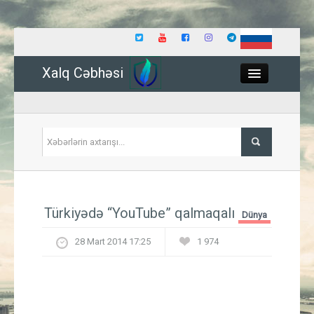
Xalq Cəbhəsi
Close
Siyasət
Türkiyədə “YouTube” qalmaqalı
Dünya
İqtisadiyyat
28 Mart 2014 17:25
1 974
Dünya
Hadisə