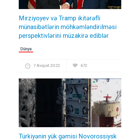
Mirziyoyev və Tramp ikitərəfli
münasibətlərin möhkəmləndirilməsi
perspektivlərini müzakirə ediblər
Dünya
7 Avqust 20:22
672
Türkiyənin yük gəmisi Novorossiysk