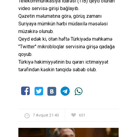
Telekommunikasiya İdarəsi (TIB) qeyd olunan
video servisə girişi bağlayıb.
Qəzetin məlumatına görə, görüş zamanı
Suriyaya mümkün hərbi müdaxilə məsələsi
müzakirə olunub.
Qeyd edək ki, ötən həftə Türkiyədə məhkəmə
"Twitter" mikrobloqlar servisinə girişə qadağa
qoyub.
Türkiyə hakimiyyətinin bu qərarı ictimaiyyət
tərəfindən kəskin tənqidə səbəb olub.
7 Avqust 21:40
651