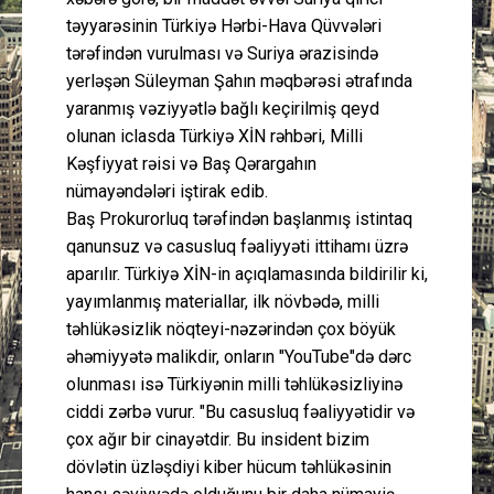
təyyarəsinin Türkiyə Hərbi-Hava Qüvvələri
tərəfindən vurulması və Suriya ərazisində
yerləşən Süleyman Şahın məqbərəsi ətrafında
yaranmış vəziyyətlə bağlı keçirilmiş qeyd
olunan iclasda Türkiyə XİN rəhbəri, Milli
Kəşfiyyat rəisi və Baş Qərargahın
nümayəndələri iştirak edib.
Baş Prokurorluq tərəfindən başlanmış istintaq
qanunsuz və casusluq fəaliyyəti ittihamı üzrə
aparılır. Türkiyə XİN-in açıqlamasında bildirilir ki,
yayımlanmış materiallar, ilk növbədə, milli
təhlükəsizlik nöqteyi-nəzərindən çox böyük
əhəmiyyətə malikdir, onların "YouTube"də dərc
olunması isə Türkiyənin milli təhlükəsizliyinə
ciddi zərbə vurur. "Bu casusluq fəaliyyətidir və
çox ağır bir cinayətdir. Bu insident bizim
dövlətin üzləşdiyi kiber hücum təhlükəsinin