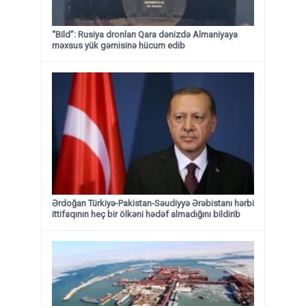
“Bild”: Rusiya dronları Qara dənizdə Almaniyaya
məxsus yük gəmisinə hücum edib
Ərdoğan Türkiyə-Pakistan-Səudiyyə Ərəbistanı hərbi
ittifaqının heç bir ölkəni hədəf almadığını bildirib