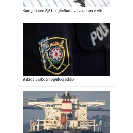
Kamçatkada 5,5 bal gücündə zəlzələ baş verib
Bakıda parkdan oğurluq edilib