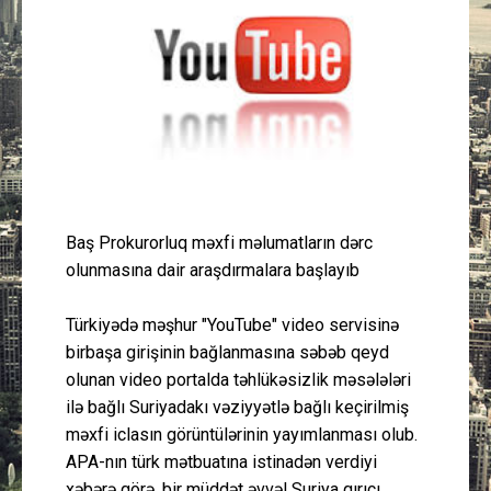
Güney Azərbaycan
Mədəniyyət
Müsahibə
İdman
Baş Prokurorluq məxfi məlumatların dərc
Layihə
olunmasına dair araşdırmalara başlayıb
Gündəm
Türkiyədə məşhur "YouTube" video servisinə
birbaşa girişinin bağlanmasına səbəb qeyd
Cəmiyyət
olunan video portalda təhlükəsizlik məsələləri
ilə bağlı Suriyadakı vəziyyətlə bağlı keçirilmiş
Peşə etikası
məxfi iclasın görüntülərinin yayımlanması olub.
APA-nın türk mətbuatına istinadən verdiyi
Əlaqə
xəbərə görə, bir müddət əvvəl Suriya qırıcı