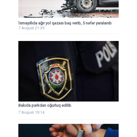
İsmayıllıda ağır yol qəzası baş verib, 5 nəfər yaralanıb
7 Avqust 21:39
Bakıda parkdan oğurluq edilib
7 Avqust 19:14