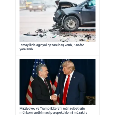
İsmayıllıda ağır yol qəzası baş verib, 5 nəfər
yaralanıb
Mirziyoyev və Tramp ikitərəfli münasibətlərin
möhkəmləndirilməsi perspektivlərini müzakirə