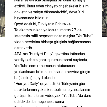
hansı səviyyədə olduğunu bir daha nümayiş
etdirdi. Bunu edən cinayətkar şəbəkələr bizim
dövlətin və xalqın düşmənləridir", deyə XİN
bəyanatında bildirilir.
Qeyd edək ki, Türkiyənin Rabitə və
Telekommunikasiya İdarəsi martın 27-də
internetin milli seqmentindən məşhur "YouTube"
video servisinə birbaşa girişinin bağlanmasına
qərar verib.
APA-nın "Hurriyet Daily" qəzetinə istinadən
verdiyi xəbərə görə, qurumun rəsmi saytında,
YouTube.com resursunun statusunun
yoxlanılması bölməsində video servisə girişin
bağlanıldığı qeyd olunub.
"Hurriyet Daily" qeyd edir ki, Türkiyənin güc
strukturlarının yüksək rütbəli nümayəndələrinin
görüşü əks olunan videoyazı "YouTube"də dərc
edildikdən bir neçə saat sonra