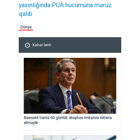
yaxınlığında PUA hücumuna məruz
qalıb
Dünya
Xəbər lenti
Bessent İranla 60 günlük atəşkəs imkanını istisna
etməyib