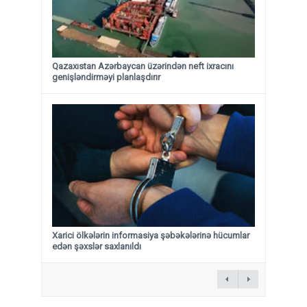
Qazaxıstan Azərbaycan üzərindən neft ixracını
genişləndirməyi planlaşdırır
Xarici ölkələrin informasiya şəbəkələrinə hücumlar
edən şəxslər saxlanıldı