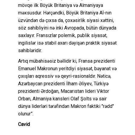
mövqe ilk Böyük Britaniya və Almaniyaya
məxsusdur. Hərçəndki, Böyük Britaniya Aİ-nın
üzvündən də çıxsa da, çoxəsirlik siyasi xəttini,
söz sahibliyini nə inki Avropada, bütün dünyada
saxlayır. Fransızlar polemik, publik siyasət,
ingilislər isə stabil axarı dəyişən praktik siyasət
sahibləridir.
Artıq mübahisəsiz bəllidir ki, Fransa prezidenti
Emanuel Makronun yeritdiyi siyasət, bəyanat və
çıxışları aqressiv və qeyri-rasionaldır. Nəticə,
Azərbaycan prezidenti İlham Əliyev, Türkiyə
prezidenti Ərdoğan, Macarıstan lideri Viktor
Orban, Almaniya kansleri Olaf Şolts və sair
dünya liderləri tərəfindən Makron faktiki "rədd"
olunur”.
Cavid