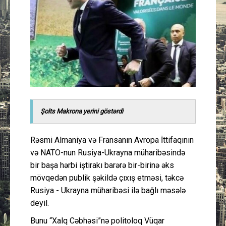
Güney Azərbaycan
Mədəniyyət
Müsahibə
İdman
Şolts Makrona yerini göstərdi
Layihə
Rəsmi Almaniya və Fransanın Avropa İttifaqının
Gündəm
və NATO-nun Rusiya-Ukrayna müharibəsində
bir başa hərbi iştirakı barərə bir-birinə əks
Cəmiyyət
mövqedən publik şəkildə çıxış etməsi, təkcə
Rusiya - Ukrayna müharibəsi ilə bağlı məsələ
Peşə etikası
deyil.
Əlaqə
Bunu “Xalq Cəbhəsi”nə politoloq Vüqar