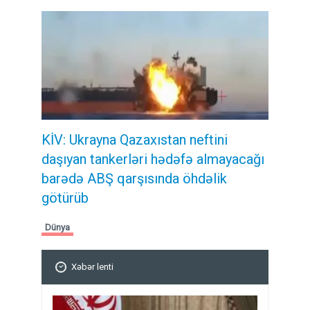
KİV: Ukrayna Qazaxıstan neftini
daşıyan tankerləri hədəfə almayacağı
barədə ABŞ qarşısında öhdəlik
götürüb
Dünya
Xəbər lenti