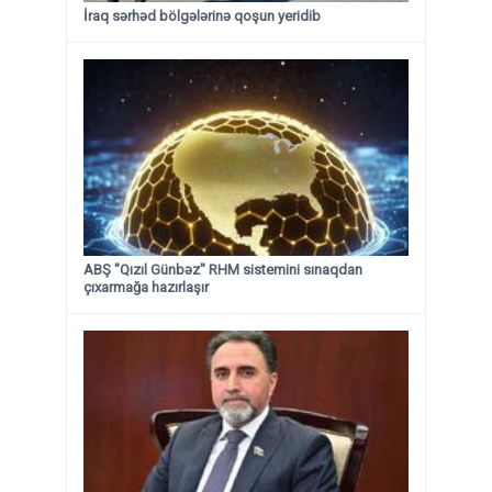
İraq sərhəd bölgələrinə qoşun yeridib
ABŞ "Qızıl Günbəz" RHM sistemini sınaqdan
çıxarmağa hazırlaşır