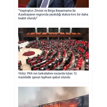
“Vaşinqton Zirvəsi və Birgə Bəyannamə ilə
Azərbayanın regionda yaratdığı status-kvo bir daha
təsbit olundu”
Yıldız: PKK-nın tərksilahını nəzərdə tutan 12
maddəlik qanun layihəsi qəbul olundu ​​​​​​​