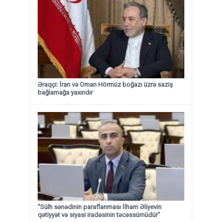
Əraqçi: İran və Oman Hörmüz boğazı üzrə saziş
bağlamağa yaxındır
“Sülh sənədinin paraflanması İlham Əliyevin
qətiyyət və siyasi iradəsinin təcəssümüdür”