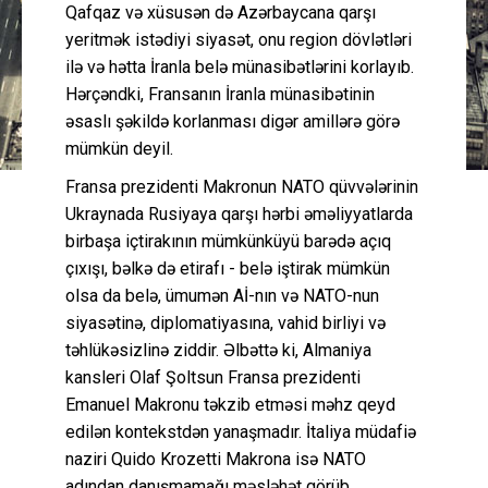
Qafqaz və xüsusən də Azərbaycana qarşı
yeritmək istədiyi siyasət, onu region dövlətləri
ilə və hətta İranla belə münasibətlərini korlayıb.
Hərçəndki, Fransanın İranla münasibətinin
əsaslı şəkildə korlanması digər amillərə görə
mümkün deyil.
Fransa prezidenti Makronun NATO qüvvələrinin
Ukraynada Rusiyaya qarşı hərbi əməliyyatlarda
birbaşa içtirakının mümkünküyü barədə açıq
çıxışı, bəlkə də etirafı - belə iştirak mümkün
olsa da belə, ümumən Aİ-nın və NATO-nun
siyasətinə, diplomatiyasına, vahid birliyi və
təhlükəsizlinə ziddir. Əlbəttə ki, Almaniya
kansleri Olaf Şoltsun Fransa prezidenti
Emanuel Makronu təkzib etməsi məhz qeyd
edilən kontekstdən yanaşmadır. İtaliya müdafiə
naziri Quido Krozetti Makrona isə NATO
adından danışmamağı məsləhət görüb.