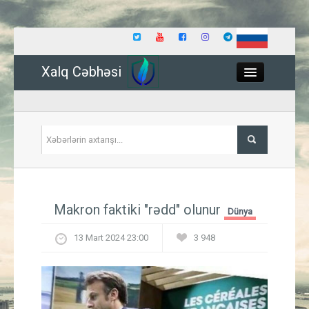
Xalq Cəbhəsi
Close
Siyasət
Makron faktiki "rədd" olunur
Dünya
İqtisadiyyat
13 Mart 2024 23:00
3 948
Dünya
Hadisə