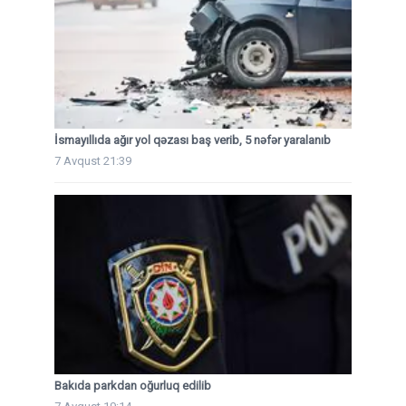
İsmayıllıda ağır yol qəzası baş verib, 5 nəfər yaralanıb
7 Avqust 21:39
Bakıda parkdan oğurluq edilib