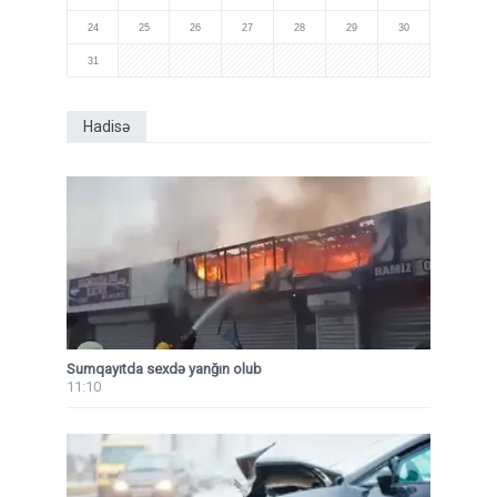
24
25
26
27
28
29
30
31
Hadisə
Sumqayıtda sexdə yanğın olub
11:10