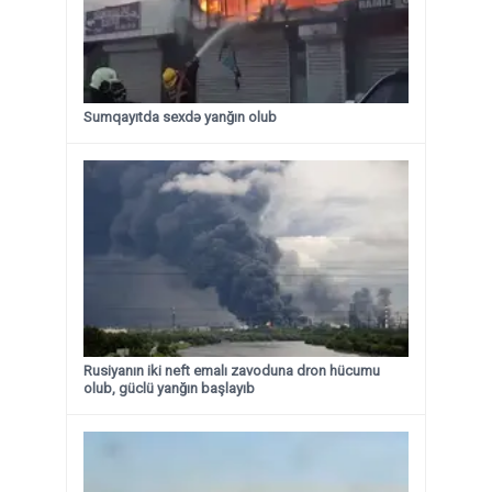
Sumqayıtda sexdə yanğın olub
Rusiyanın iki neft emalı zavoduna dron hücumu
olub, güclü yanğın başlayıb