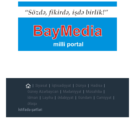
Siyasət
İqtisadiyyat
Dünya
Hadisə
Güney Azərbaycan
Mədəniyyət
Müsahibə
İdman
Layihə
Ədəbiyyat
Gündəm
Cəmiyyət
Əlaqə
İstifadə şərtləri