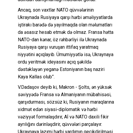
Ancaq, son vaxtlar NATO qüvvələrinin
Ukraynada Rusiyaya qarşı hərbi əməliyyatlarda
iştirakı barədə də yayılmaqda olan məlumatları
da əsasız hesab etmək də olmaz. Fransa hətta
NATO-dan kənar, öz rəhbərliyi ilə Ukraynada
Rusiyaya qarşı vuruşan ittifaq yaratmaq
niyyətini açıqlayıb. Ümumiyyətlə isə, Ukraynaya
ordu yeritmək ideyasını açıq şəkildə
dəstəkləyən yeganə Estoniyanın baş naziri
Kaya Kallas olub”.
V.Dadaşov deyib ki, Makron - Şolts, ən yüksək
səviyyədə Fransa və Almaniyanın mübahisəsi,
qarşıdurması, sözsüz ki, Rusiyanın maraqlarına
xidmət edən siyasi-diplomatik və hərbi
vəziyyət formalaşdırır, Aİ və NATO daxili fikir
ayrılığını dərinləşdirir, qüvvələri parçalayır.
Ukraynaya lazımi hərbi yardımın gecikdirilməsi