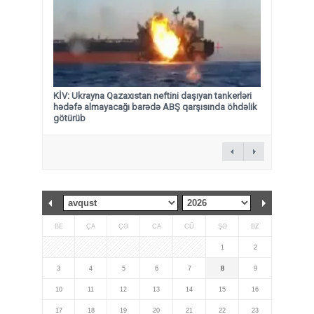
KİV: Ukrayna Qazaxıstan neftini daşıyan tankerləri
hədəfə almayacağı barədə ABŞ qarşısında öhdəlik
götürüb
BE
ÇA
ÇƏ
CA
CÜ
ŞƏ
BZ
1
2
3
4
5
6
7
8
9
10
11
12
13
14
15
16
17
18
19
20
21
22
23