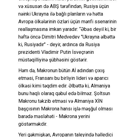
və xüsusən də ABŞ tərəfindən, Rusiya üçün
nəinki Ukrayna ilə bağlı planların və hətta
Avropa ölkələrinin özləri üçün mənfi ssenarinin
reallaşmasına imkan yaradır: “Əbəs deyil ki, bir
həftə öncə Dimitri Medvedev "Ukrayna əlbəttə
ki, Rusiyadır" - deyir, ardınca da Rusiya
prezidenti Vladimir Putin İsveçrənin
müstəqilliyinə şübhəsini göstərir.
Həm də, Makronun bütün Aİ adından çıxış
etməsi, Fransanı bu birliyin lideri və aparıcı
ölkəsi kimi təqdim edir. Əlbəttə ki, Almaniya
bunu haqlı olaraq qəbul edə bilməz. Şoltsun
Makronu təkzib etməsi və Almaniya XİN
başçısının Makrona hansı işlə məşğul olması
barədə məsləhəti - Makrona yerini
göstərməkdir.
Yeri gəkmişkən, Avropanın taleyində həlledici