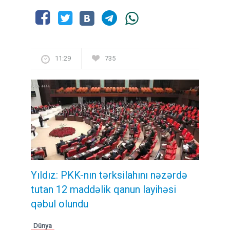
11:29
735
Yıldız: PKK-nın tərksilahını nəzərdə
tutan 12 maddəlik qanun layihəsi
qəbul olundu ​​​​​​​
Dünya