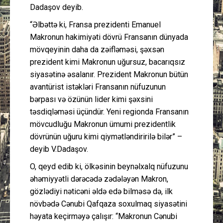
Dadaşov deyib.
“Əlbəttə ki, Fransa prezidenti Emanuel
Makronun hakimiyəti dövrü Fransanın dünyada
mövqeyinin daha da zəifləməsi, şəxsən
prezident kimi Makronun uğursuz, bacarıqsız
siyasətinə əsalanır. Prezident Makronun bütün
avantürist istəkləri Fransanın nüfuzunun
bərpası və özünün lider kimi şəxsini
təsdiqləməsi üçündür. Yeni regionda Fransanın
mövcudluğu Makronun ümumi prezidentlik
dövrünün uğuru kimi qiymətləndiririlə bilər” –
deyib V.Dadaşov.
O, qeyd edib ki, ölkəsinin beynəlxalq nüfuzunu
əhəmiyyətli dərəcədə zədələyən Makron,
gözlədiyi nəticəni əldə edə bilməsə də, ilk
növbədə Cənubi Qafqaza soxulmaq siyasətini
həyata keçirməyə çalışır: “Makronun Cənubi