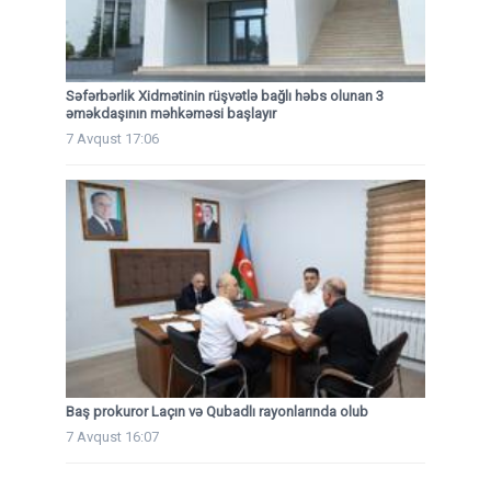
Səfərbərlik Xidmətinin rüşvətlə bağlı həbs olunan 3
əməkdaşının məhkəməsi başlayır
7 Avqust 17:06
Baş prokuror Laçın və Qubadlı rayonlarında olub
7 Avqust 16:07