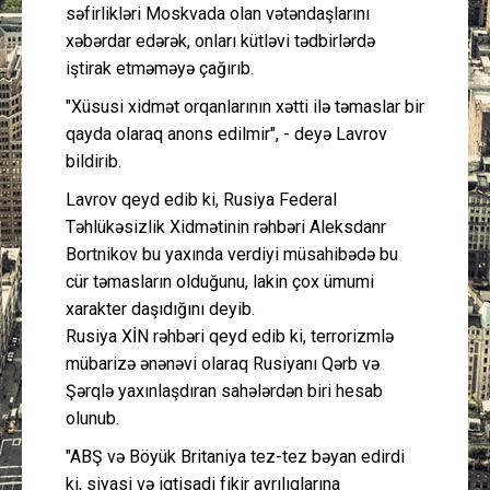
səfirlikləri Moskvada olan vətəndaşlarını
xəbərdar edərək, onları kütləvi tədbirlərdə
iştirak etməməyə çağırıb.
"Xüsusi xidmət orqanlarının xətti ilə təmaslar bir
qayda olaraq anons edilmir", - deyə Lavrov
bildirib.
Lavrov qeyd edib ki, Rusiya Federal
Təhlükəsizlik Xidmətinin rəhbəri Aleksdanr
Bortnikov bu yaxında verdiyi müsahibədə bu
cür təmasların olduğunu, lakin çox ümumi
xarakter daşıdığını deyib.
Rusiya XİN rəhbəri qeyd edib ki, terrorizmlə
mübarizə ənənəvi olaraq Rusiyanı Qərb və
Şərqlə yaxınlaşdıran sahələrdən biri hesab
olunub.
"ABŞ və Böyük Britaniya tez-tez bəyan edirdi
ki, siyasi və iqtisadi fikir ayrılıqlarına