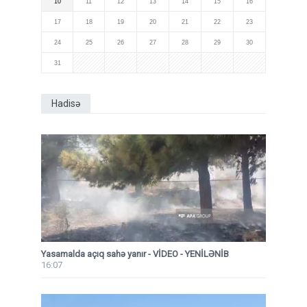
10
11
12
13
14
15
16
17
18
19
20
21
22
23
24
25
26
27
28
29
30
31
Hadisə
Yasamalda açıq sahə yanır - VİDEO - YENİLƏNİB
16:07