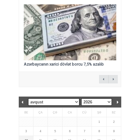
Azərbaycanın xarici dövlət borcu 7,5% azalıb
BE
ÇA
ÇƏ
CA
CÜ
ŞƏ
BZ
1
2
3
4
5
6
7
8
9