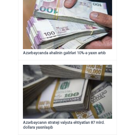
Azərbaycanda əhalinin gəlirləri 10%-ə yaxın artıb
Azərbaycanın strateji valyuta ehtiyatları 87 mlrd.
dollara yaxınlaşıb