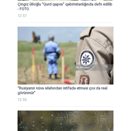
Çingiz Əlioğlu “Qurd qapısı” qəbiristanlığında dəfn edilib
- FOTO
12:57
“Rusiyanın nüvə silahından istifadə etməsi çox da real
görünmür”
12:55