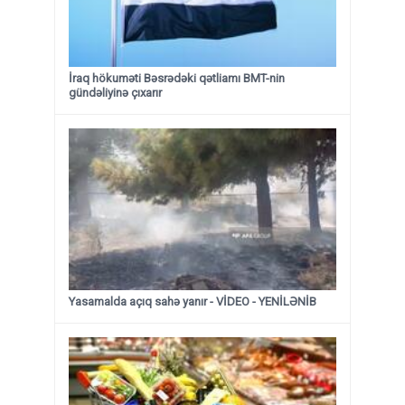
İraq hökuməti Bəsrədəki qətliamı BMT-nin
gündəliyinə çıxarır
Yasamalda açıq sahə yanır - VİDEO - YENİLƏNİB