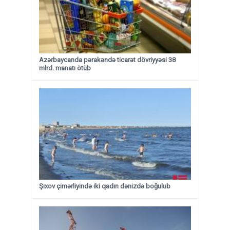
Azərbaycanda pərakəndə ticarət dövriyyəsi 38
mlrd. manatı ötüb
Şıxov çimərliyində iki qadın dənizdə boğulub