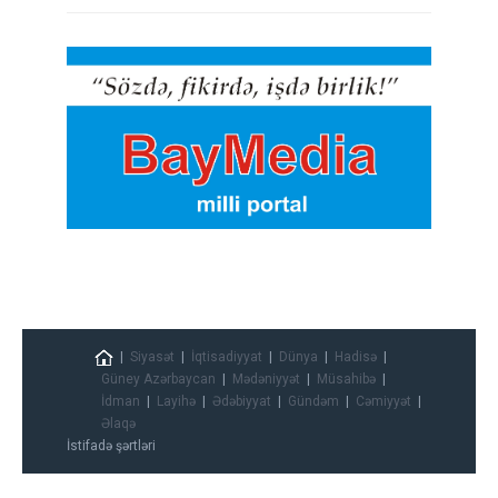
Siyasət
İqtisadiyyat
Dünya
Hadisə
Güney Azərbaycan
Mədəniyyət
Müsahibə
İdman
Layihə
Ədəbiyyat
Gündəm
Cəmiyyət
Əlaqə
İstifadə şərtləri