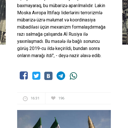
baxmayaraq, bu mübarizə aparılmalıdır. Lakin
Moska Avropa İttifaqı liderlərini terrorizmlə
mübarizə üzrə məlumat və koordinasiya
mübadiləsi üçün mexanizm formalaşdırmağa
razı salmağa çalışanda Aİ Rusiya ilə
yaxınlaşmadı. Bu məsələ ilə bağlı sonuncu
görüş 2019-cu ildə keçirildi, bundan sonra
onların marağı itdi", - deyə nazir əlavə edib.
16:31
196