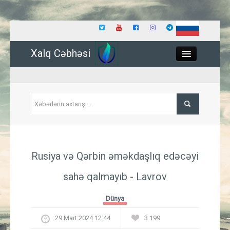
Xalq Cəbhəsi
Close
Siyasət
Rusiya və Qərbin əməkdaşlıq edəcəyi
İqtisadiyyat
sahə qalmayıb - Lavrov
Dünya
Dünya
Hadisə
29 Mart 2024 12:44
3 199