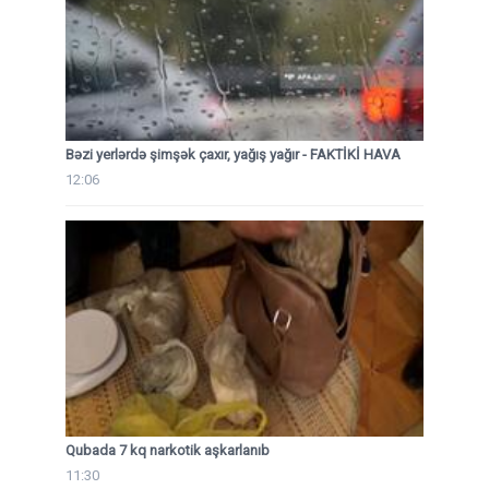
Bəzi yerlərdə şimşək çaxır, yağış yağır - FAKTİKİ HAVA
12:06
Qubada 7 kq narkotik aşkarlanıb
11:30