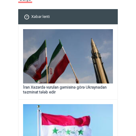
Xəbər lenti
İran Xəzərdə vurulan gəmisinə görə Ukraynadan
təzminat tələb edir