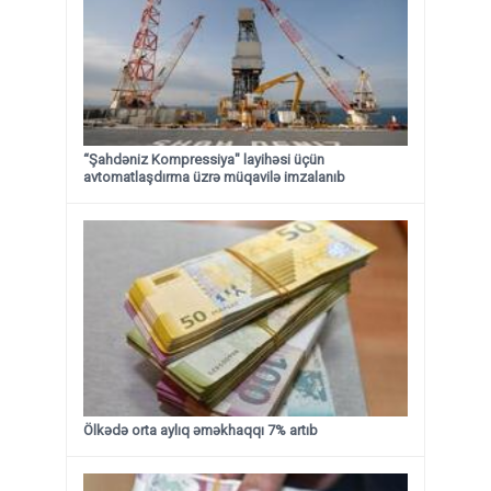
“Şahdəniz Kompressiya" layihəsi üçün
avtomatlaşdırma üzrə müqavilə imzalanıb
Ölkədə orta aylıq əməkhaqqı 7% artıb