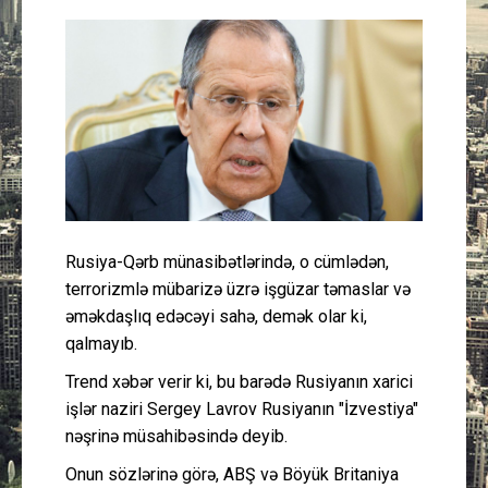
Güney Azərbaycan
Mədəniyyət
Müsahibə
İdman
Layihə
Rusiya-Qərb münasibətlərində, o cümlədən,
terrorizmlə mübarizə üzrə işgüzar təmaslar və
Gündəm
əməkdaşlıq edəcəyi sahə, demək olar ki,
qalmayıb.
Cəmiyyət
Trend xəbər verir ki, bu barədə Rusiyanın xarici
işlər naziri Sergey Lavrov Rusiyanın "İzvestiya"
Peşə etikası
nəşrinə müsahibəsində deyib.
Onun sözlərinə görə, ABŞ və Böyük Britaniya
Əlaqə