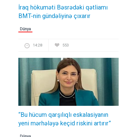
İraq hökuməti Bəsrədəki qətliamı
BMT-nin gündəliyinə çıxarır
Dünya
14:28
553
“Bu hücum qarşılıqlı eskalasiyanın
yeni mərhələyə keçid riskini artırır”
Dünya