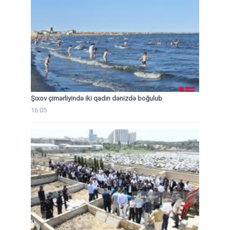
Şıxov çimərliyində iki qadın dənizdə boğulub
16:05