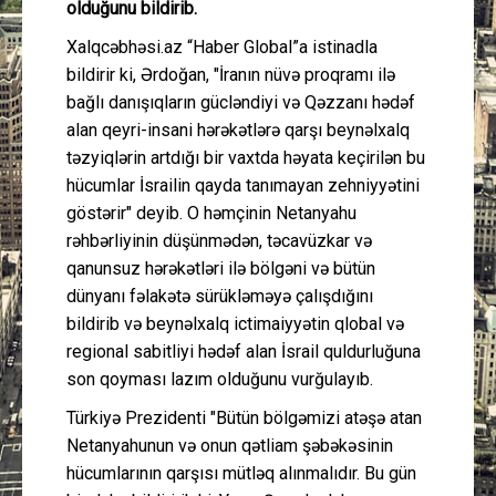
olduğunu bildirib.
Xalqcəbhəsi.az “Haber Global”a istinadla
bildirir ki, Ərdoğan, "İranın nüvə proqramı ilə
bağlı danışıqların gücləndiyi və Qəzzanı hədəf
alan qeyri-insani hərəkətlərə qarşı beynəlxalq
təzyiqlərin artdığı bir vaxtda həyata keçirilən bu
hücumlar İsrailin qayda tanımayan zehniyyətini
göstərir" deyib. O həmçinin Netanyahu
rəhbərliyinin düşünmədən, təcavüzkar və
qanunsuz hərəkətləri ilə bölgəni və bütün
dünyanı fəlakətə sürükləməyə çalışdığını
bildirib və beynəlxalq ictimaiyyətin qlobal və
regional sabitliyi hədəf alan İsrail quldurluğuna
son qoyması lazım olduğunu vurğulayıb.
Türkiyə Prezidenti "Bütün bölgəmizi atəşə atan
Netanyahunun və onun qətliam şəbəkəsinin
hücumlarının qarşısı mütləq alınmalıdır. Bu gün