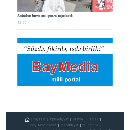
Sabahın hava proqnozu açıqlanıb
12:50
Siyasət
İqtisadiyyat
Dünya
Hadisə
Güney Azərbaycan
Mədəniyyət
Müsahibə