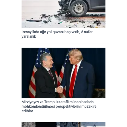
İsmayıllıda ağır yol qəzası baş verib, 5 nəfər
yaralanıb
Mirziyoyev və Tramp ikitərəfli münasibətlərin
möhkəmləndirilməsi perspektivlərini müzakirə
ediblər