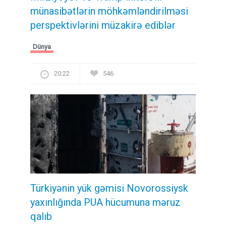
münasibətlərin möhkəmləndirilməsi
perspektivlərini müzakirə ediblər
Dünya
20:22
546
Türkiyənin yük gəmisi Novorossiysk
yaxınlığında PUA hücumuna məruz
qalıb