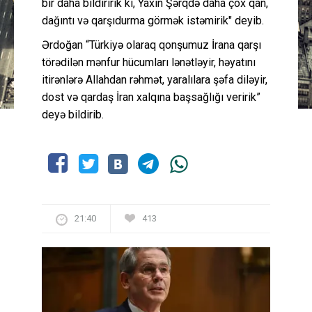
bir daha bildiririk ki, Yaxın Şərqdə daha çox qan,
dağıntı və qarşıdurma görmək istəmirik" deyib.
Ərdoğan “Türkiyə olaraq qonşumuz İrana qarşı
törədilən mənfur hücumları lənətləyir, həyatını
itirənlərə Allahdan rəhmət, yaralılara şəfa diləyir,
dost və qardaş İran xalqına başsağlığı veririk”
deyə bildirib.
21:40
413