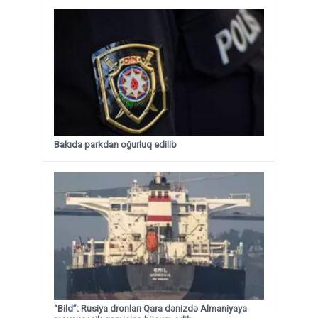
Bakıda parkdan oğurluq edilib
“Bild”: Rusiya dronları Qara dənizdə Almaniyaya