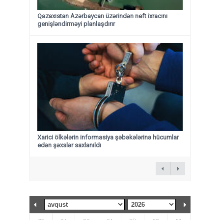
Qazaxıstan Azərbaycan üzərindən neft ixracını
genişləndirməyi planlaşdırır
Xarici ölkələrin informasiya şəbəkələrinə hücumlar
edən şəxslər saxlanıldı