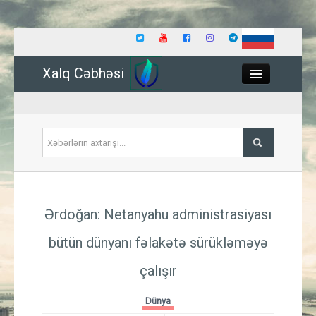
Xalq Cəbhəsi
Close
Siyasət
Ərdoğan: Netanyahu administrasiyası
İqtisadiyyat
bütün dünyanı fəlakətə sürükləməyə
Dünya
çalışır
Hadisə
Dünya