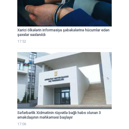
Xarici ölkələrin informasiya şəbəkələrinə hücumlar edən
şəxslər saxlanıldı
17:52
Səfərbərlik Xidmətinin rüşvətlə bağlı həbs olunan 3
əməkdaşının məhkəməsi başlayır
17:06