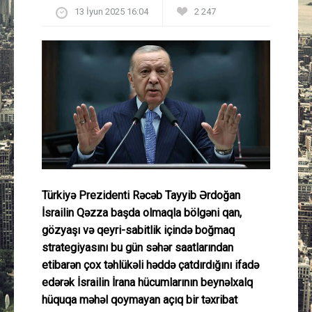
13 İyun 2025 16:04
2 247
Güney Azərbaycan
Mədəniyyət
Müsahibə
İdman
Layihə
Gündəm
Türkiyə Prezidenti Rəcəb Tayyib Ərdoğan
İsrailin Qəzza başda olmaqla bölgəni qan,
gözyaşı və qeyri-sabitlik içində boğmaq
Cəmiyyət
strategiyasını bu gün səhər saatlarından
etibarən çox təhlükəli həddə çatdırdığını ifadə
Peşə etikası
edərək İsrailin İrana hücumlarının beynəlxalq
hüquqa məhəl qoymayan açıq bir təxribat
Əlaqə