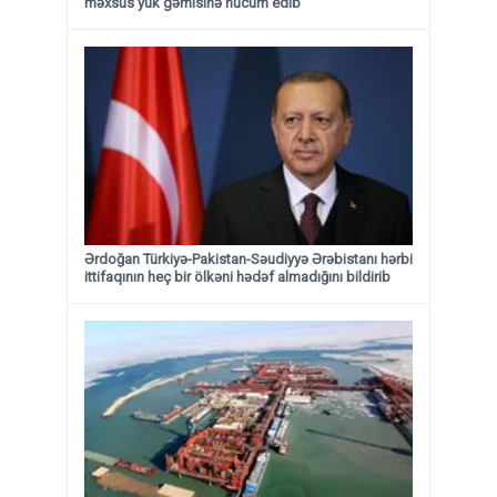
məxsus yük gəmisinə hücum edib
Ərdoğan Türkiyə-Pakistan-Səudiyyə Ərəbistanı hərbi
ittifaqının heç bir ölkəni hədəf almadığını bildirib