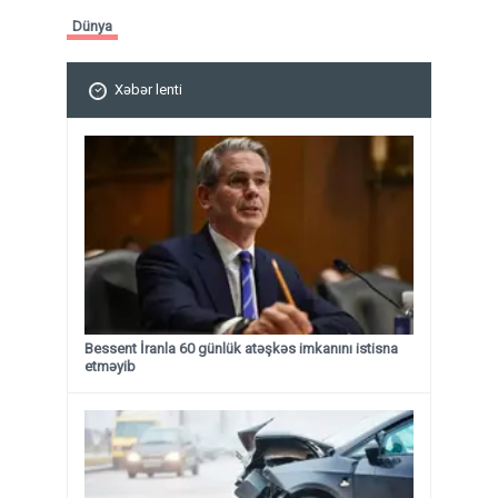
Dünya
Xəbər lenti
Bessent İranla 60 günlük atəşkəs imkanını istisna
etməyib