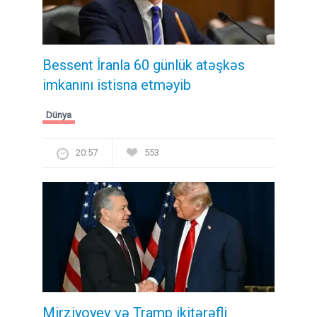
Bessent İranla 60 günlük atəşkəs
imkanını istisna etməyib
Dünya
20:57
553
Mirziyoyev və Tramp ikitərəfli