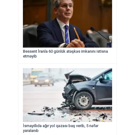
Bessent İranla 60 günlük atəşkəs imkanını istisna
etməyib
İsmayıllıda ağır yol qəzası baş verib, 5 nəfər
yaralanıb