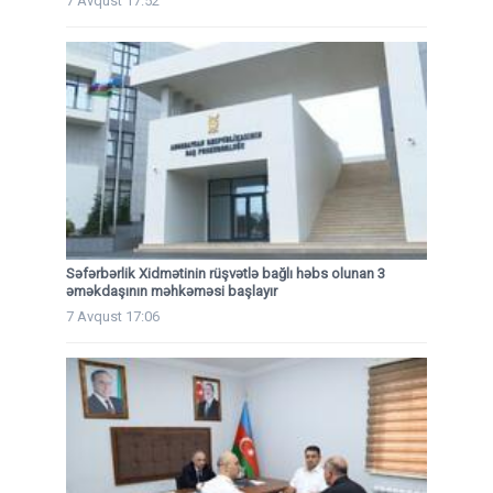
7 Avqust 17:52
Səfərbərlik Xidmətinin rüşvətlə bağlı həbs olunan 3
əməkdaşının məhkəməsi başlayır
7 Avqust 17:06