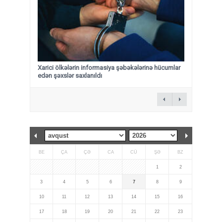
Xarici ölkələrin informasiya şəbəkələrinə hücumlar
edən şəxslər saxlanıldı
BE
ÇA
ÇƏ
CA
CÜ
ŞƏ
BZ
1
2
3
4
5
6
7
8
9
10
11
12
13
14
15
16
17
18
19
20
21
22
23