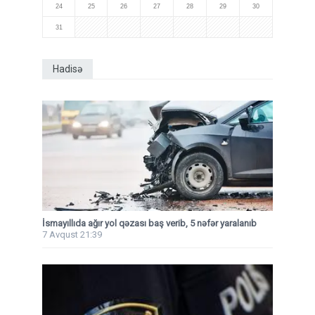
24
25
26
27
28
29
30
31
Hadisə
İsmayıllıda ağır yol qəzası baş verib, 5 nəfər yaralanıb
7 Avqust 21:39