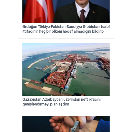
Ərdoğan Türkiyə-Pakistan-Səudiyyə Ərəbistanı hərbi
ittifaqının heç bir ölkəni hədəf almadığını bildirib
Qazaxıstan Azərbaycan üzərindən neft ixracını
genişləndirməyi planlaşdırır