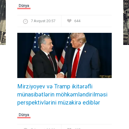
Dünya
7 Avqust 20:57
644
Mirziyoyev və Tramp ikitərəfli
münasibətlərin möhkəmləndirilməsi
perspektivlərini müzakirə ediblər
Dünya