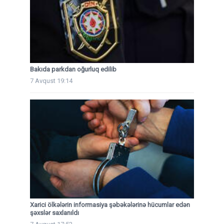
Bakıda parkdan oğurluq edilib
7 Avqust 19:14
Xarici ölkələrin informasiya şəbəkələrinə hücumlar edən
şəxslər saxlanıldı