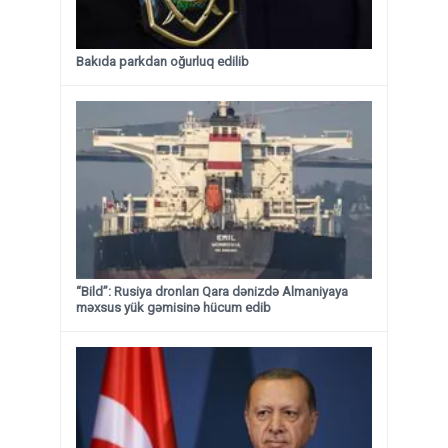
Bakıda parkdan oğurluq edilib
“Bild”: Rusiya dronları Qara dənizdə Almaniyaya
məxsus yük gəmisinə hücum edib