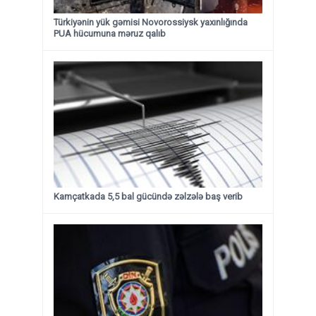
Türkiyənin yük gəmisi Novorossiysk yaxınlığında
PUA hücumuna məruz qalıb
Kamçatkada 5,5 bal gücündə zəlzələ baş verib