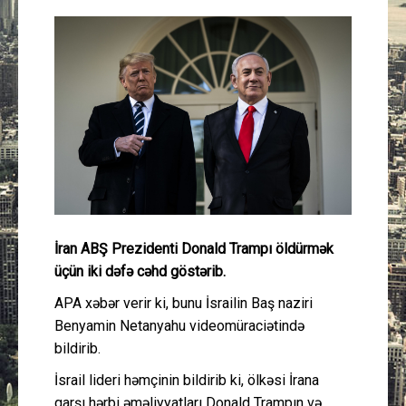
Güney Azərbaycan
Mədəniyyət
Müsahibə
İdman
Layihə
İran ABŞ Prezidenti Donald Trampı öldürmək
Gündəm
üçün iki dəfə cəhd göstərib.
Cəmiyyət
APA xəbər verir ki, bunu İsrailin Baş naziri
Benyamin Netanyahu videomüraciətində
Peşə etikası
bildirib.
İsrail lideri həmçinin bildirib ki, ölkəsi İrana
Əlaqə
qarşı hərbi əməliyyatları Donald Trampın və