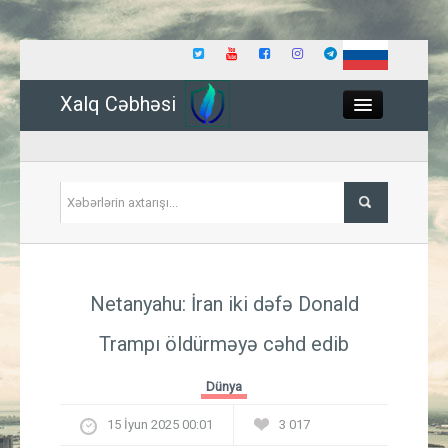
Xalq Cəbhəsi
Close
Siyasət
Netanyahu: İran iki dəfə Donald
İqtisadiyyat
Trampı öldürməyə cəhd edib
Dünya
Dünya
Hadisə
15 İyun 2025 00:01
3 017