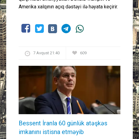
Amerika xalqının açıq dəstəyi ilə həyata keçirir.
7 Avqust 21:40
609
Bessent İranla 60 günlük atəşkəs
imkanını istisna etməyib