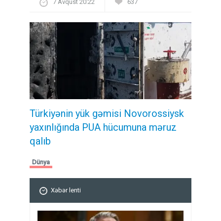
7 Avqust 20:22
637
Türkiyənin yük gəmisi Novorossiysk
yaxınlığında PUA hücumuna məruz
qalıb
Dünya
Xəbər lenti