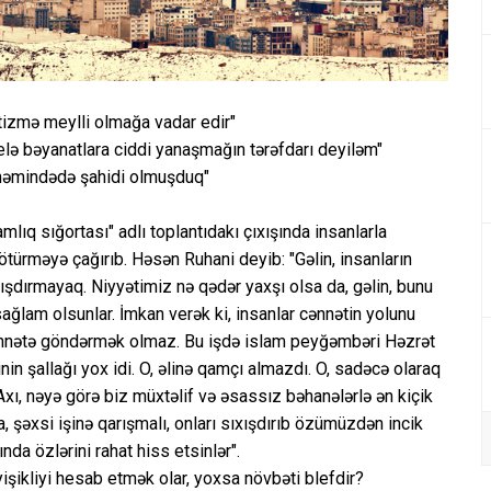
tizmə meylli olmağa vadar edir"
elə bəyanatlara ciddi yanaşmağın tərəfdarı deyiləm"
önəmindədə şahidi olmuşduq"
ıq sığortası" adlı toplantıdakı çıxışında insanlarla
məyə çağırıb. Həsən Ruhani deyib: "Gəlin, insanların
ışdırmayaq. Niyyətimiz nə qədər yaxşı olsa da, gəlin, bunu
ğlam olsunlar. İmkan verək ki, insanlar cənnətin yolunu
 cənnətə göndərmək olmaz. Bu işdə islam peyğəmbəri Həzrət
şallağı yox idi. O, əlinə qamçı almazdı. O, sadəcə olaraq
Axı, nəyə görə biz müxtəlif və əsassız bəhanələrlə ən kiçik
, şəxsi işinə qarışmalı, onları sıxışdırıb özümüzdən incik
nda özlərini rahat hiss etsinlər".
işikliyi hesab etmək olar, yoxsa növbəti blefdir?