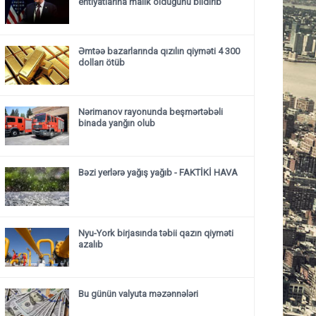
ehtiyatlarına malik olduğunu bildirib
Əmtəə bazarlarında qızılın qiyməti 4 300
dolları ötüb
Nərimanov rayonunda beşmərtəbəli
binada yanğın olub
Bəzi yerlərə yağış yağıb - FAKTİKİ HAVA
Nyu-York birjasında təbii qazın qiyməti
azalıb
Bu günün valyuta məzənnələri