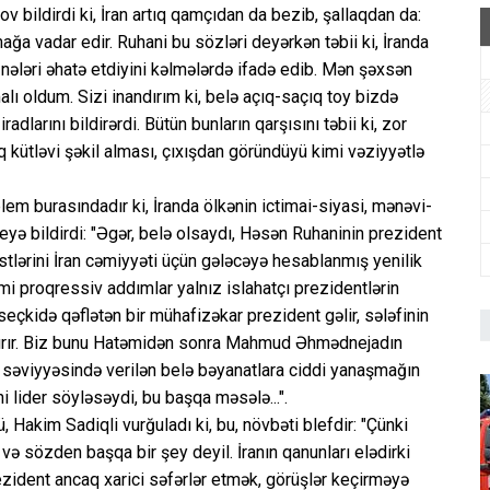
 bildirdi ki, İran artıq qamçıdan da bezib, şallaqdan da:
ğa vadar edir. Ruhani bu sözləri deyərkən təbii ki, İranda
x nələri əhatə etdiyini kəlmələrdə ifadə edib. Mən şəxsən
lı oldum. Sizi inandırım ki, belə açıq-saçıq toy bizdə
dlarını bildirərdi. Bütün bunların qarşısını təbii ki, zor
q kütləvi şəkil alması, çıxışdan göründüyü kimi vəziyyətlə
em burasındadır ki, İranda ölkənin ictimai-siyasi, mənəvi-
eyə bildirdi: "Əgər, belə olsaydı, Həsən Ruhaninin prezident
estlərini İran cəmiyyəti üçün gələcəyə hesablanmış yenilik
i proqressiv addımlar yalnız islahatçı prezidentlərin
seçkidə qəflətən bir mühafizəkar prezident gəlir, sələfinin
ırır. Biz bunu Hatəmidən sonra Mahmud Əhmədnejadın
 səviyyəsində verilən belə bəyanatlara ciddi yanaşmağın
ini lider söyləsəydi, bu başqa məsələ...".
Hakim Sadiqli vurğuladı ki, bu, növbəti blefdir: "Çünki
və sözden başqa bir şey deyil. İranın qanunları elədirki
ezident ancaq xarici səfərlər etmək, görüşlər keçirməyə