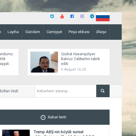
n
Layihə
Gündəm
Cəmiyyət
Peşə etikası
Əlaqə
andumu:
Qüdrət Həsənquliyev
tlik
Bəhruz Cabbarlını təbrik
əqqəti
edib
5 Avqust 16:20
arı ötüb
Nərimanov rayonunda beşmə
Xəbər lenti
Tramp ABŞ-nin böyük sursat