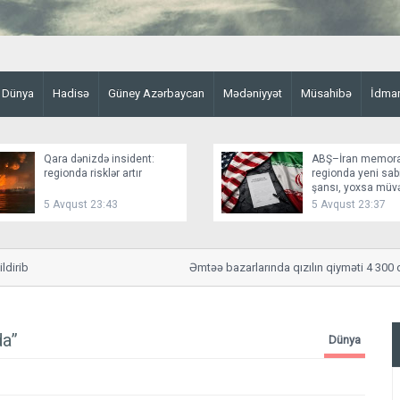
Dünya
Hadisə
Güney Azərbaycan
Mədəniyyət
Müsahibə
İdma
Qara dənizdə insident:
ABŞ–İran memor
regionda risklər artır
regionda yeni sabi
şansı, yoxsa müv
fasilə?
5 Avqust 23:43
5 Avqust 23:37
ib
Əmtəə bazarlarında qızılın qiyməti 4 300 doll
da”
Dünya