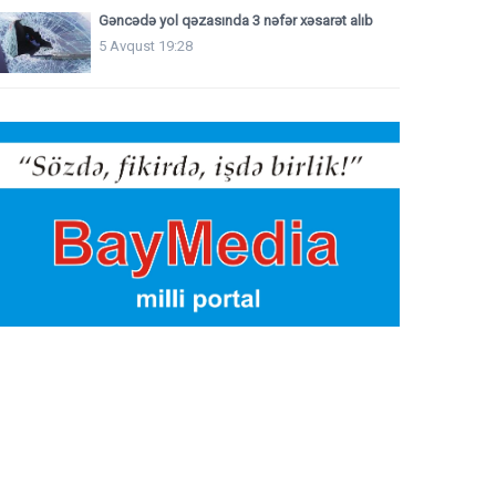
Gəncədə yol qəzasında 3 nəfər xəsarət alıb
5 Avqust 19:28