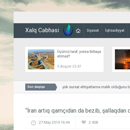
Xalq Cəbhəsi
Siyasət
İqtisadiyyat
Üçüncü tərəf, yoxsa birbaşa
etimad?
5 Avqust 23:47
Tramp ABŞ-nin böyük sursat ehtiyatlarına malik olduğunu bildir
Son dəqiqə
“İran artıq qamçıdan da bezib, şallaqdan 
27 May 2014 16:44
2 408