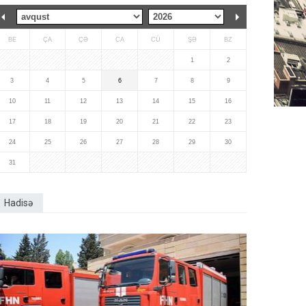
BE
ÇA
ÇƏ
CA
CÜ
ŞƏ
BZ
1
2
3
4
5
6
7
8
9
10
11
12
13
14
15
16
17
18
19
20
21
22
23
24
25
26
27
28
29
30
31
Hadisə