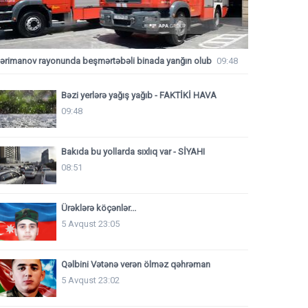
ərimanov rayonunda beşmərtəbəli binada yanğın olub
09:48
Bəzi yerlərə yağış yağıb - FAKTİKİ HAVA
09:48
Bakıda bu yollarda sıxlıq var - SİYAHI
08:51
Ürəklərə köçənlər...
5 Avqust 23:05
Qəlbini Vətənə verən ölməz qəhrəman
5 Avqust 23:02