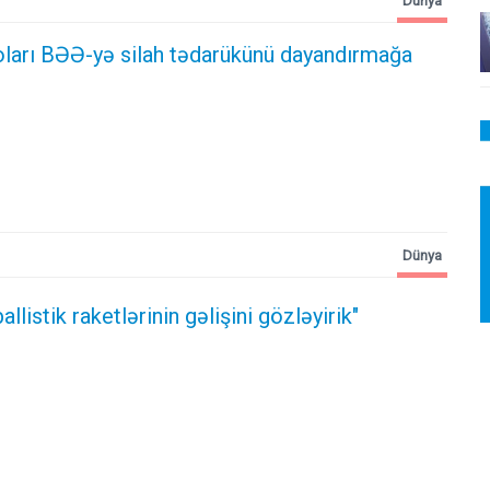
Dünya
ları BƏƏ-yə silah tədarükünü dayandırmağa
Dünya
llistik raketlərinin gəlişini gözləyirik"