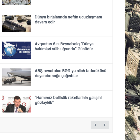
Dünya birjalarında neftin ucuzlaşması
davam edir
Avqustun 6-sı Beynəlxalq “Dünya
həkimləri sülh uğrunda” Günüdür
ABŞ senatoları BƏƏ-yə silah tədarükünü
dayandırmağa çağırıblar
"Hamımız ballistik raketlərinin gəlişini
gözləyirik"