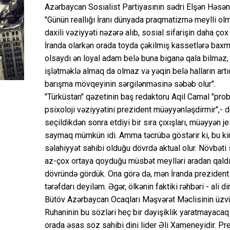
Azərbaycan Sosialist Partiyasının sədri Elşən Həsənov
"Günün reallığı İranı dünyada praqmatizmə meylli olma
daxili vəziyyəti nəzərə alıb, sosial sifarişin daha ço
İranda olarkən orada toyda çəkilmiş kassetlərə baxma
olsaydı ən loyal adam belə buna biganə qala bilməz, ira
işlətməklə almaq da olmaz və yəqin belə halların artı
barışma mövqeyinin sərgilənməsinə səbəb olur".
"Türküstan" qəzetinin baş redaktoru Aqil Camal "probl
psixoloji vəziyyətini prezident müəyyənləşdirmir",- d
seçildikdən sonra etdiyi bir sıra çıxışları, müəyyən j
saymaq mümkün idi. Amma təcrübə göstərir ki, bu kim
səlahiyyət sahibi olduğu dövrdə aktual olur. Növbəti 
az-çox ortaya qoyduğu müsbət meylləri aradan qald
dövründə gördük. Ona görə də, mən İranda prezident
tərəfdarı deyiləm. Əgər, ölkənin faktiki rəhbəri - ali d
Bütöv Azərbaycan Ocaqları Məşvərət Məclisinin üzvü, 
Ruhaninin bu sözləri heç bir dəyişiklik yaratmayacaq 
orada əsas söz sahibi dini lider Əli Xameneyidir. Pr