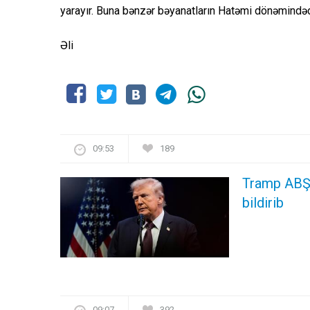
yarayır. Buna bənzər bəyanatların Hatəmi dönəmində
Əli
09:53
189
Tramp ABŞ-
bildirib
09:07
392