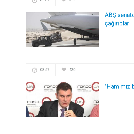
ABŞ senato
çağırıblar
08:57
420
"Hamımız ba