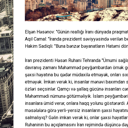
Elşən Həsənov: "Günün reallığı İranı dünyada praqma
Aqil Camal: "İranda prezident səviyyəsində verilən b
Hakim Sadiqli: "Buna bənzər bəyanatların Hatəmi d
İran prezidenti Həsən Ruhani Tehranda "Ümumi sağlaml
davranış zamanı Məhəmməd peyğəmbərdən örnək götür
şəxsi həyatına bu qədər müdaxilə etməyək, onları sıx
etməyək. İmkan verək ki, insanlar mənəvi baxımdan sa
özləri seçsinlər. Qamçı və şallaq gücünə insanları
Məhəmmədi nümunə götürməliyik. İslam peyğəmbərinin 
insanlara ümid verər, onlara haqq yolunu göstərərdi. 
məsələlərə görə yerli-yersiz insanların şəxsi həyatına
salmalıyıq? Gəlin imkan verək ki, onlar şəxsi həyatları
Ruhaninin bu açıqlamasını İran rejimində düşüncə dəy