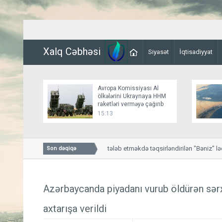
Xalq Cəbhəsi
Siyasət
İqtisadiyyat
Avropa Komissiyası Aİ
ölkələrini Ukraynaya HHM
raketləri verməyə çağırıb
15:13
Hədə-qorxu ilə pul tələb etməkdə təqsirləndirilən "Bəniz" ləq
Son dəqiqə
Azərbaycanda piyadanı vurub öldürən sər
axtarışa verildi