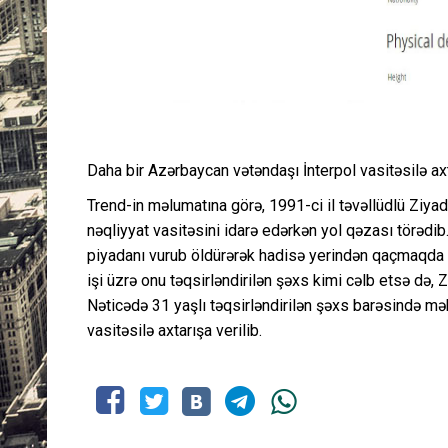
Daha bir Azərbaycan vətəndaşı İnterpol vasitəsilə axt
Trend-in məlumatına görə, 1991-ci il təvəllüdlü Ziy
nəqliyyat vasitəsini idarə edərkən yol qəzası törədib
piyadanı vurub öldürərək hadisə yerindən qaçmaqda təq
işi üzrə onu təqsirləndirilən şəxs kimi cəlb etsə də, 
Nəticədə 31 yaşlı təqsirləndirilən şəxs barəsində məh
vasitəsilə axtarışa verilib.