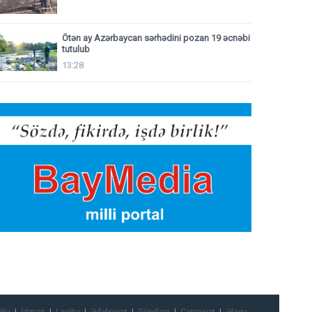
Ötən ay Azərbaycan sərhədini pozan 19 əcnəbi
tutulub
13:28
ibə
İdman
Layihə
Ədəbiyyat
Gündəm
Cəmiyyət
Əlaqə