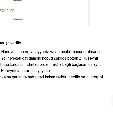
arışa verilib.
ad Hüseynli sərxoş vəziyyətdə və sürücülük hüququ olmadan
. Yol hərəkəti qaydalarını kobud şəkildə pozan Z.Hüseynli
sirləndirilir. İstintaq orqanı faktla bağlı başlanan cinayət
Z.Hüseynli istintaqdan yayınıb.
kəmə qərarı ilə həbs qəti imkan tədbiri seçilib və o İnterpol