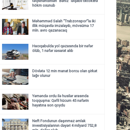
təqsirləndirilən "Bəniz" ləqəbli tiktokerə
hökm oxunub
Məhəmməd Salah “Trabzonspor”la iki
illik müqavilə imzalayıb, mövsümə 17
mln. avro qazanacaq
Hacıqabulda yol qəzasında bir nəfər
ölüb, 1 nəfər xəsarət alıb
Dövlətə 12 min manat borcu olan şirkət
ləğv olunur
Yəməndə ordu ilə husilər arasında
toqquşma: Qəfil hücum 45 nəfərin
həyatına son qoydu
Neft Fondunun daşınmaz əmlak
investisiyalarının dəyəri 4 milyard 752,8