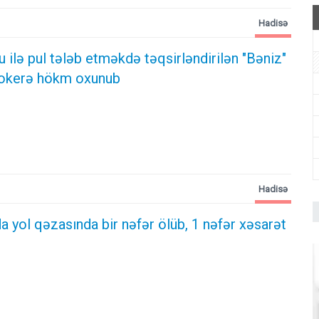
Hadisə
ilə pul tələb etməkdə təqsirləndirilən "Bəniz"
ktokerə hökm oxunub
Hadisə
 yol qəzasında bir nəfər ölüb, 1 nəfər xəsarət