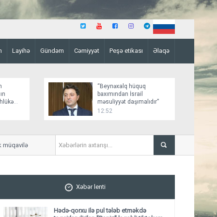
n
Layihə
Gündəm
Cəmiyyət
Peşə etikası
Əlaqə
n
“Beynəxalq hüquq
ın
baxımından İsrail
əhlükə
məsuliyyət daşımalıdır”
12:52
üqavilə imzalayıb, mövsümə 17 mln. avro
Hacıqabulda yol qəzasında 
Xəbər lenti
Hədə-qorxu ilə pul tələb etməkdə