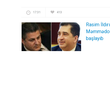
17:31
413
Rasim İldı
Məmmədovu
başlayıb