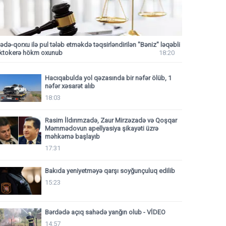
ədə-qorxu ilə pul tələb etməkdə təqsirləndirilən "Bəniz" ləqəbli
iktokerə hökm oxunub
18:20
Hacıqabulda yol qəzasında bir nəfər ölüb, 1
nəfər xəsarət alıb
18:03
Rasim İldırımzadə, Zaur Mirzəzadə və Qoşqar
Məmmədovun apellyasiya şikayəti üzrə
məhkəmə başlayıb
17:31
Bakıda yeniyetməyə qarşı soyğunçuluq edilib
15:23
Bərdədə açıq sahədə yanğın olub - VİDEO
14:57