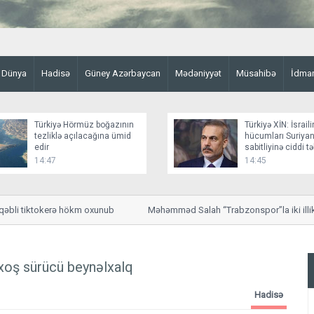
Dünya
Hadisə
Güney Azərbaycan
Mədəniyyət
Müsahibə
İdma
Türkiyə Hörmüz boğazının
Türkiyə XİN: İsraili
tezliklə açılacağına ümid
hücumları Suriyan
edir
sabitliyinə ciddi t
yaradır
14:47
14:45
əbli tiktokerə hökm oxunub
Məhəmməd Salah “Trabzonspor”la iki illik m
qazanacaq
xoş sürücü beynəlxalq
Hadisə