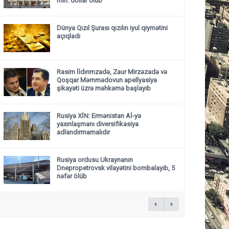
mln. dollar olub
Dünya Qızıl Şurası qızılın iyul qiymətini
açıqladı
Rasim İldırımzadə, Zaur Mirzəzadə və
Qoşqar Məmmədovun apellyasiya
şikayəti üzrə məhkəmə başlayıb
Rusiya XİN: Ermənistan Aİ-yə
yaxınlaşmanı diversifikasiya
adlandırmamalıdır
Rusiya ordusu Ukraynanın
Dnepropetrovsk vilayətini bombalayıb, 5
nəfər ölüb