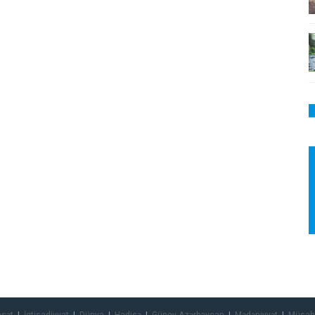
asət
İqtisadiyyat
Dünya
Hadisə
Güney Azərbaycan
Mədəniyyət
Müsah