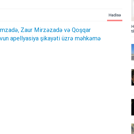
Hadisə
H
rımzadə, Zaur Mirzəzadə və Qoşqar
t
n apellyasiya şikayəti üzrə məhkəmə