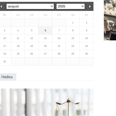
BE
ÇA
ÇƏ
CA
CÜ
ŞƏ
BZ
1
2
3
4
5
6
7
8
9
10
11
12
13
14
15
16
17
18
19
20
21
22
23
24
25
26
27
28
29
30
31
Hadisə