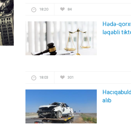
18:20
84
Hədə-qorxu 
ləqəbli ti
18:03
301
Hacıqabulda
alıb