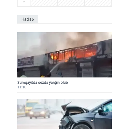
31
Hadisə
Sumqayıtda sexdə yanğın olub
11:10