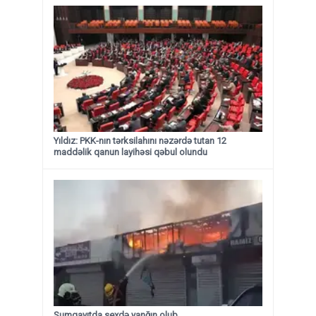
Yıldız: PKK-nın tərksilahını nəzərdə tutan 12
maddəlik qanun layihəsi qəbul olundu ​​​​​​​
Sumqayıtda sexdə yanğın olub