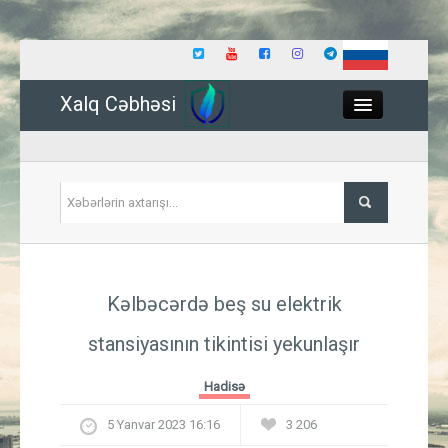
Xalq Cəbhəsi
Close
Siyasət
Kəlbəcərdə beş su elektrik
İqtisadiyyat
stansiyasının tikintisi yekunlaşır
Dünya
Hadisə
Hadisə
5 Yanvar 2023 16:16
3 206