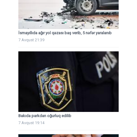
İsmayıllıda ağır yol qəzası baş verib, 5 nəfər yaralanıb
7 Avqust 21:39
Bakıda parkdan oğurluq edilib
7 Avqust 19:14