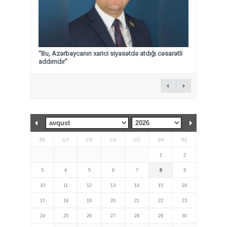
“Bu, Azərbaycanın xarici siyasətdə atdığı cəsarətli
addımdır”
BE
ÇA
ÇƏ
CA
CÜ
ŞƏ
BZ
1
2
3
4
5
6
7
8
9
10
11
12
13
14
15
16
17
18
19
20
21
22
23
24
25
26
27
28
29
30