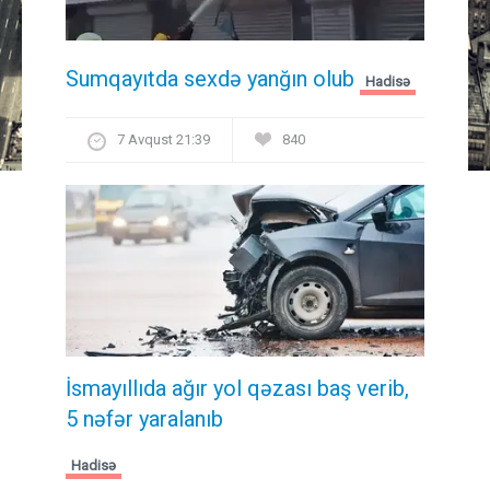
Sumqayıtda sexdə yanğın olub
Hadisə
7 Avqust 21:39
840
İsmayıllıda ağır yol qəzası baş verib,
5 nəfər yaralanıb
Hadisə