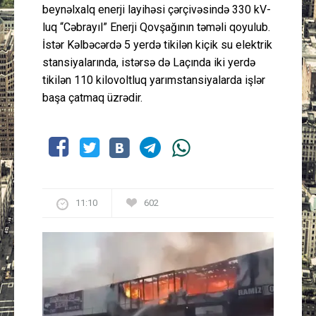
beynəlxalq enerji layihəsi çərçivəsində 330 kV-
luq “Cəbrayıl” Enerji Qovşağının təməli qoyulub.
İstər Kəlbəcərdə 5 yerdə tikilən kiçik su elektrik
stansiyalarında, istərsə də Laçında iki yerdə
tikilən 110 kilovoltluq yarımstansiyalarda işlər
başa çatmaq üzrədir.
11:10
602