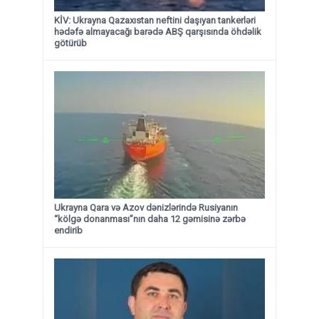
KİV: Ukrayna Qazaxıstan neftini daşıyan tankerləri
hədəfə almayacağı barədə ABŞ qarşısında öhdəlik
götürüb
Ukrayna Qara və Azov dənizlərində Rusiyanın
“kölgə donanması”nın daha 12 gəmisinə zərbə
endirib