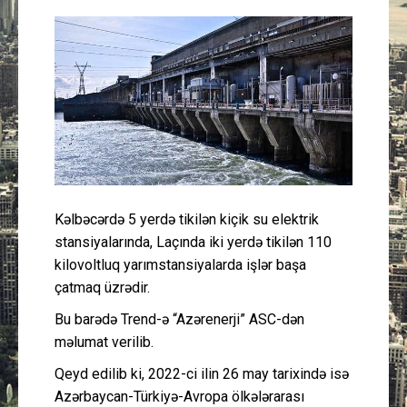
Güney Azərbaycan
Mədəniyyət
Müsahibə
İdman
Layihə
Kəlbəcərdə 5 yerdə tikilən kiçik su elektrik
stansiyalarında, Laçında iki yerdə tikilən 110
Gündəm
kilovoltluq yarımstansiyalarda işlər başa
çatmaq üzrədir.
Cəmiyyət
Bu barədə Trend-ə “Azərenerji” ASC-dən
məlumat verilib.
Peşə etikası
Qeyd edilib ki, 2022-ci ilin 26 may tarixində isə
Əlaqə
Azərbaycan-Türkiyə-Avropa ölkələrarası