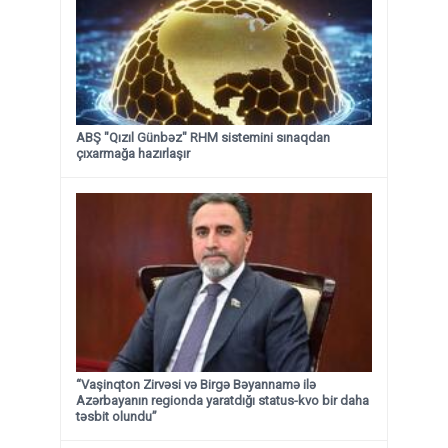
ABŞ "Qızıl Günbəz" RHM sistemini sınaqdan
çıxarmağa hazırlaşır
“Vaşinqton Zirvəsi və Birgə Bəyannamə ilə
Azərbayanın regionda yaratdığı status-kvo bir daha
təsbit olundu”