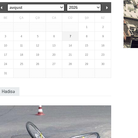
BE
ÇA
ÇƏ
CA
CÜ
ŞƏ
BZ
1
2
3
4
5
6
7
8
9
10
11
12
13
14
15
16
17
18
19
20
21
22
23
24
25
26
27
28
29
30
31
Hadisə