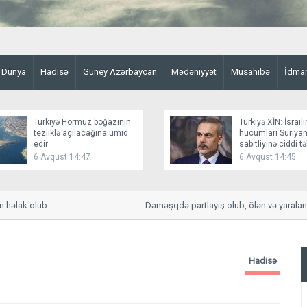
Dünya
Hadisə
Güney Azərbaycan
Mədəniyyət
Müsahibə
İdma
Türkiyə Hörmüz boğazının
Türkiyə XİN: İsraili
tezliklə açılacağına ümid
hücumları Suriyan
edir
sabitliyinə ciddi t
yaradır
6 Avqust 14:47
6 Avqust 14:45
lak olub
Dəməşqdə partlayış olub, ölən və yaralananla
Hadisə