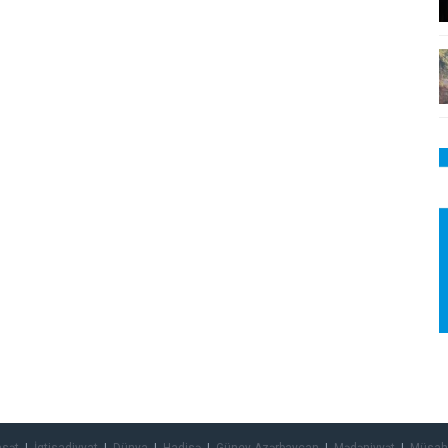
asət
İqtisadiyyat
Dünya
Hadisə
Güney Azərbaycan
Mədəniyyət
Müsah