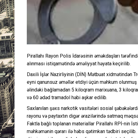
Pirallahı Rayon Polis İdarəsinin əməkdaşları tərəfind
alınması istiqamətində əməliyyat həyata keçirilib.
Daxili İşlər Nazirliyinin (DİN) Mətbuat xidmətindən T
eyni qanunsuz əməllər etdiyi üçün məhkum olunmuş 
əlindəki bağlamadan 5 kiloqram marixuana, 3 kiloqr
və 60 ədəd tramadol həbi aşkar edilib.
Saxlanılan şəxs narkotik vasitələri sosial şəbəkələrd
rayonu və paytaxtın digər ərazilərində satmaq məqsədi 
Faktla bağlı toplanan materiallar Pirallahı RPİ-nin 
məhkəmənin qərarı ilə həbs qətimkan tədbiri seçilib. 