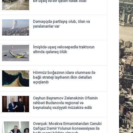
bir uşaq və bir qadın həlak olub
Dəməşqdə partlayış olub, ölən və
yaralananlar var
İmişlidə uşaq velosepedlə traktorun
altında qalaraq ölüb
Hörmüz boğazının idarə olunması ilə
bağlı strateji layihənin ilkin detalları
açıqlanıb
Ceyhun Bayramov Zelenskinin Ofisinin
rəhbəri Budanovla regional və
beynəlxalq vəziyyəti müzakirə edib
Overçuk: Moskva Ermənistandan Cənubi
Qafqaz Dəmir Yolunun konsessiyası ilə