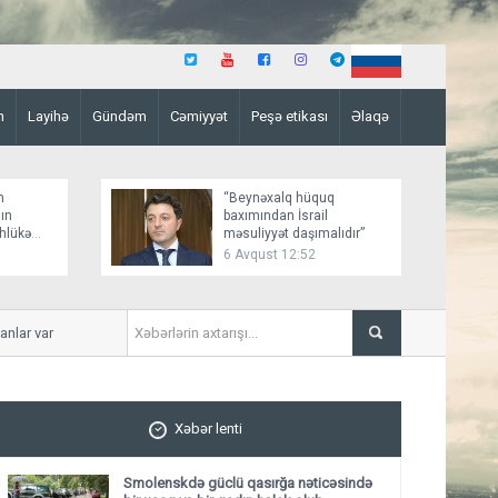
n
Layihə
Gündəm
Cəmiyyət
Peşə etikası
Əlaqə
n
“Beynəxalq hüquq
ın
baxımından İsrail
əhlükə
məsuliyyət daşımalıdır”
6 Avqust 12:52
r var
İmişlidə uşaq velosepedlə 
Xəbər lenti
Smolenskdə güclü qasırğa nəticəsində