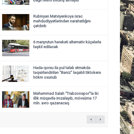
bağlı rəsmi bildiriş almayıb
Rubinyan Matviyenkoya ixrac
məhdudiyyətlərindən narahatlığını
çatdırıb
6 marşrutun hərəkəti alternativ küçələrlə
təşkil ediləcək
Hədə-qorxu ilə pul tələb etməkdə
təqsirləndirilən "Bəniz" ləqəbli tiktokerə
hökm oxunub
Məhəmməd Salah “Trabzonspor”la iki
illik müqavilə imzalayıb, mövsümə 17
mln. avro qazanacaq