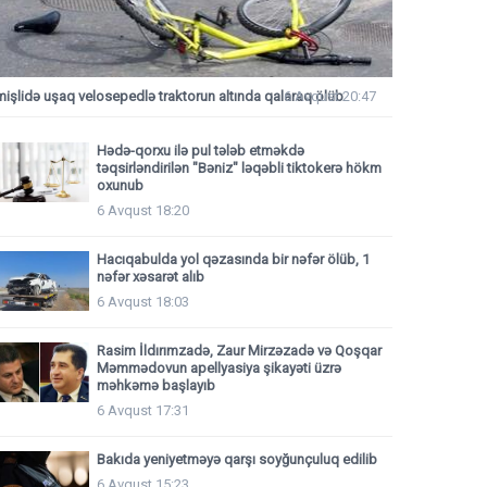
mişlidə uşaq velosepedlə traktorun altında qalaraq ölüb
6 Avqust 20:47
Hədə-qorxu ilə pul tələb etməkdə
təqsirləndirilən "Bəniz" ləqəbli tiktokerə hökm
oxunub
6 Avqust 18:20
Hacıqabulda yol qəzasında bir nəfər ölüb, 1
nəfər xəsarət alıb
6 Avqust 18:03
Rasim İldırımzadə, Zaur Mirzəzadə və Qoşqar
Məmmədovun apellyasiya şikayəti üzrə
məhkəmə başlayıb
6 Avqust 17:31
Bakıda yeniyetməyə qarşı soyğunçuluq edilib
6 Avqust 15:23