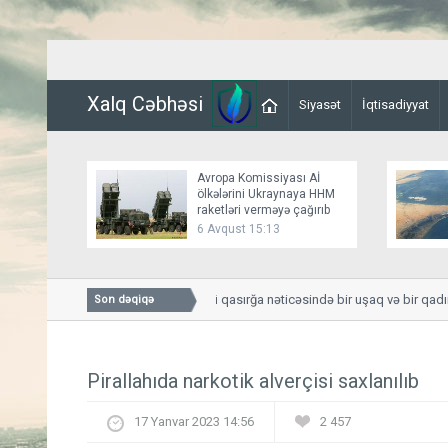
Xalq Cəbhəsi
Siyasət
İqtisadiyyat
Avropa Komissiyası Aİ
ölkələrini Ukraynaya HHM
raketləri verməyə çağırıb
6 Avqust 15:13
Smolenskdə güclü qasırğa nəticəsində bir uşaq və bir qadın hə
Son dəqiqə
Pirallahıda narkotik alverçisi saxlanılıb
17 Yanvar 2023 14:56
2 457