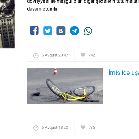
dövriyyəsi ilə məşğul olan digər şəxslərin tutulmalar
davam etdirilir.
6 Avqust 20:47
742
İmişlidə uş
6 Avqust 18:20
735