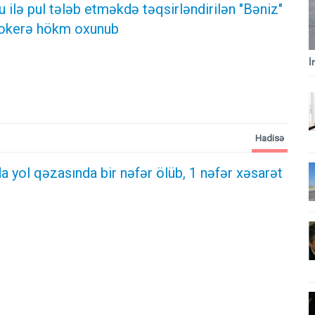
ilə pul tələb etməkdə təqsirləndirilən "Bəniz"
ktokerə hökm oxunub
İ
Hadisə
 yol qəzasında bir nəfər ölüb, 1 nəfər xəsarət