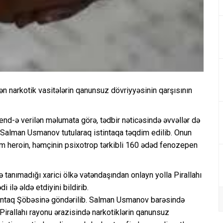
ən narkotik vasitələrin qanunsuz dövriyyəsinin qarşısının
rend-ə verilən məlumata görə, tədbir nəticəsində əvvəllər də
Salman Usmanov tutularaq istintaqa təqdim edilib. Onun
am heroin, həmçinin psixotrop tərkibli 160 ədəd fenozepen
ə tanımadığı xarici ölkə vətəndaşından onlayn yolla Pirallahı
ilə əldə etdiyini bildirib.
İstintaq Şöbəsinə göndərilib. Salman Usmanov barəsində
Pirallahı rayonu ərazisində narkotiklərin qanunsuz