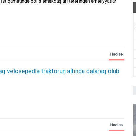
ı istiqamətində polis əməkdaşları tərəfindən əməliyyatlar
Hadisə
aq velosepedlə traktorun altında qalaraq ölüb
Hadisə