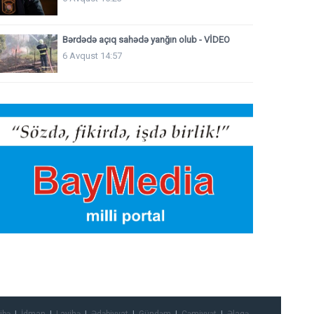
Bərdədə açıq sahədə yanğın olub - VİDEO
6 Avqust 14:57
ibə
İdman
Layihə
Ədəbiyyat
Gündəm
Cəmiyyət
Əlaqə