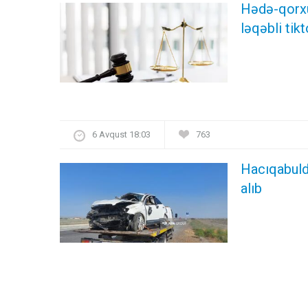
Hədə-qorxu 
ləqəbli ti
6 Avqust 18:03
763
Hacıqabulda
alıb