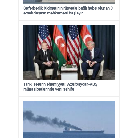
Səfərbərlik Xidmətinin rüşvətlə bağlı həbs olunan 3
əməkdaşının məhkəməsi başlayır
Tarixi səfərin əhəmiyyəti: Azərbaycan-ABŞ
münasibətlərində yeni səhifə