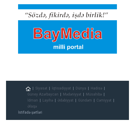
Siyasət
İqtisadiyyat
Dünya
Hadisə
Güney Azərbaycan
Mədəniyyət
Müsahibə
İdman
Layihə
Ədəbiyyat
Gündəm
Cəmiyyət
Əlaqə
İstifadə şərtləri