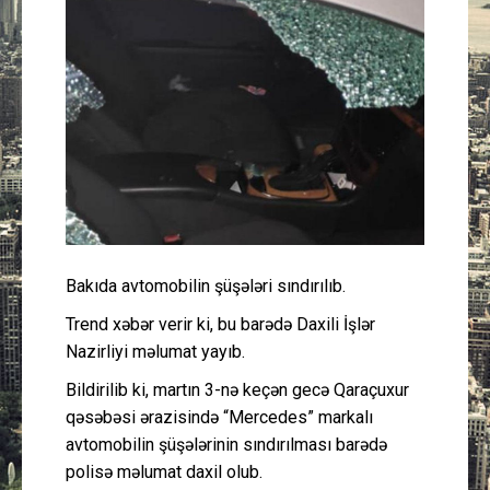
Güney Azərbaycan
Mədəniyyət
Müsahibə
İdman
Layihə
Bakıda avtomobilin şüşələri sındırılıb.
Gündəm
Trend xəbər verir ki, bu barədə Daxili İşlər
Nazirliyi məlumat yayıb.
Cəmiyyət
Bildirilib ki, martın 3-nə keçən gecə Qaraçuxur
qəsəbəsi ərazisində “Mercedes” markalı
Peşə etikası
avtomobilin şüşələrinin sındırılması barədə
polisə məlumat daxil olub.
Əlaqə