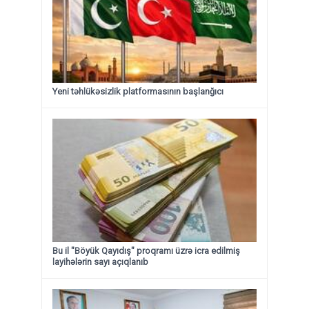
Yeni təhlükəsizlik platformasının başlanğıcı
Bu il "Böyük Qayıdış" proqramı üzrə icra edilmiş
layihələrin sayı açıqlanıb