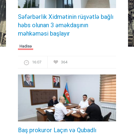
Səfərbərlik Xidmətinin rüşvətlə bağlı
həbs olunan 3 əməkdaşının
məhkəməsi başlayır
Hadisə
16:07
364
Baş prokuror Laçın və Qubadlı