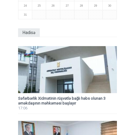
24
25
26
27
28
29
30
31
Hadisə
Səfərbərlik Xidmətinin rüşvətlə bağlı həbs olunan 3
əməkdaşının məhkəməsi başlayır
17:06