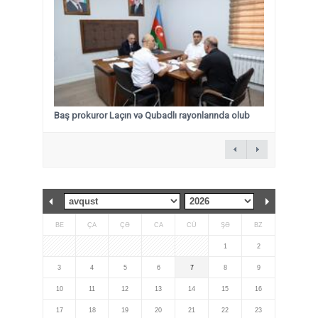
Baş prokuror Laçın və Qubadlı rayonlarında olub
BE
ÇA
ÇƏ
CA
CÜ
ŞƏ
BZ
1
2
3
4
5
6
7
8
9
10
11
12
13
14
15
16
17
18
19
20
21
22
23