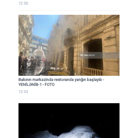
12:50
Bakının mərkəzində restoranda yanğın başlayıb
-
YENİLƏNİB-1 - FOTO
12:33