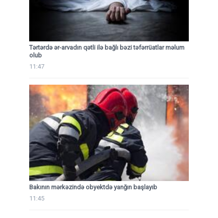
Tərtərdə ər-arvadın qətli ilə bağlı bəzi təfərrüatlar məlum
olub
11:47
Bakının mərkəzində obyektdə yanğın başlayıb
11:45