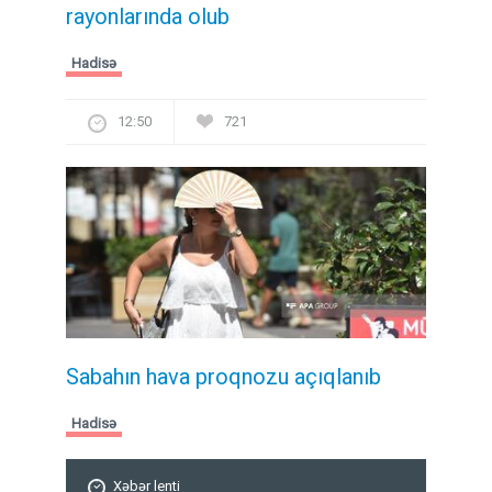
rayonlarında olub
Hadisə
12:50
721
Sabahın hava proqnozu açıqlanıb
Hadisə
Xəbər lenti