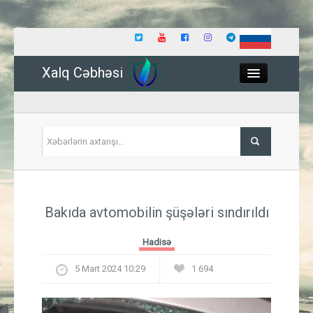
Xalq Cəbhəsi
Close
Siyasət
Bakıda avtomobilin şüşələri sındırıldı
İqtisadiyyat
Hadisə
Dünya
5 Mart 2024 10:29
1 694
Hadisə