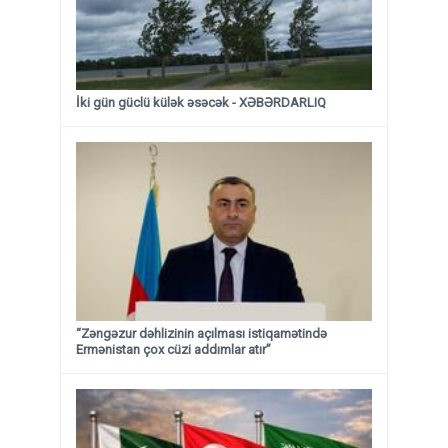
İki gün güclü külək əsəcək - XƏBƏRDARLIQ
“Zəngəzur dəhlizinin açılması istiqamətində
Ermənistan çox cüzi addımlar atır”