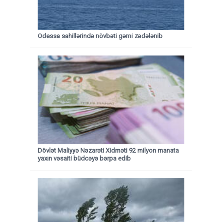
Odessa sahillərində növbəti gəmi zədələnib
Dövlət Maliyyə Nəzarəti Xidməti 92 milyon manata
yaxın vəsaiti büdcəyə bərpa edib