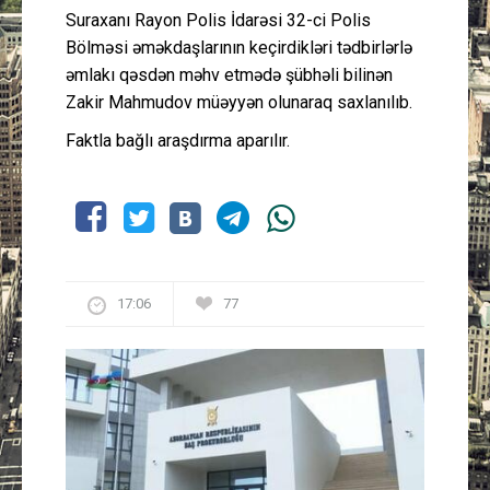
Suraxanı Rayon Polis İdarəsi 32-ci Polis
Bölməsi əməkdaşlarının keçirdikləri tədbirlərlə
əmlakı qəsdən məhv etmədə şübhəli bilinən
Zakir Mahmudov müəyyən olunaraq saxlanılıb.
Faktla bağlı araşdırma aparılır.
17:06
77