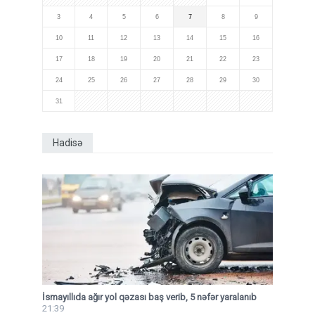
3
4
5
6
7
8
9
10
11
12
13
14
15
16
17
18
19
20
21
22
23
24
25
26
27
28
29
30
31
Hadisə
İsmayıllıda ağır yol qəzası baş verib, 5 nəfər yaralanıb
21:39