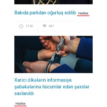
Bakıda parkdan oğurluq edilib
Hadisə
17:52
637
Xarici ölkələrin informasiya
şəbəkələrinə hücumlar edən şəxslər
saxlanıldı
Hadisə