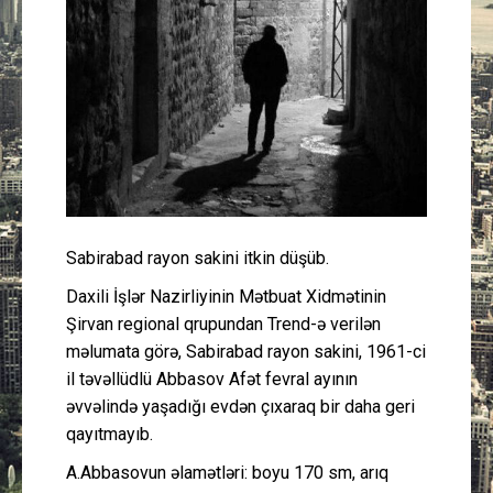
Güney Azərbaycan
Mədəniyyət
Müsahibə
İdman
Layihə
Sabirabad rayon sakini itkin düşüb.
Daxili İşlər Nazirliyinin Mətbuat Xidmətinin
Gündəm
Şirvan regional qrupundan Trend-ə verilən
məlumata görə, Sabirabad rayon sakini, 1961-ci
Cəmiyyət
il təvəllüdlü Abbasov Afət fevral ayının
əvvəlində yaşadığı evdən çıxaraq bir daha geri
Peşə etikası
qayıtmayıb.
A.Abbasovun əlamətləri: boyu 170 sm, arıq
Əlaqə