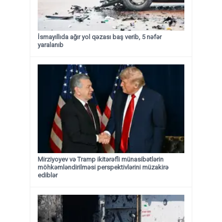
İsmayıllıda ağır yol qəzası baş verib, 5 nəfər
yaralanıb
Mirziyoyev və Tramp ikitərəfli münasibətlərin
möhkəmləndirilməsi perspektivlərini müzakirə
ediblər