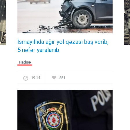
İsmayıllıda ağır yol qəzası baş verib,
5 nəfər yaralanıb
Hadisə
19:14
581