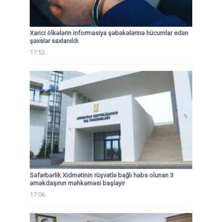
Xarici ölkələrin informasiya şəbəkələrinə hücumlar edən
şəxslər saxlanıldı
17:52
Səfərbərlik Xidmətinin rüşvətlə bağlı həbs olunan 3
əməkdaşının məhkəməsi başlayır
17:06