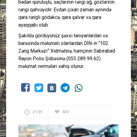
bədən quruluşlu, saçlarının rəngi ağ, gözlərinin
rəngi qəhvəyidir. Evdən çıxan zaman əynində
qara rəngli gödəkcə, qara şalvar və qara
ayaqqabı olub.
Şəkildə gördüyünüz şəxsi tanıyanlardan və
barəsində məlumatı olanlardan DİN-in “102
Zəng Mərkəzi” Xidmətinə, həmçinin Sabirabad
Rayon Polis Şöbəsinə (055 289 99 62)
məlumat vermələri xahiş olunur.
21:39
420