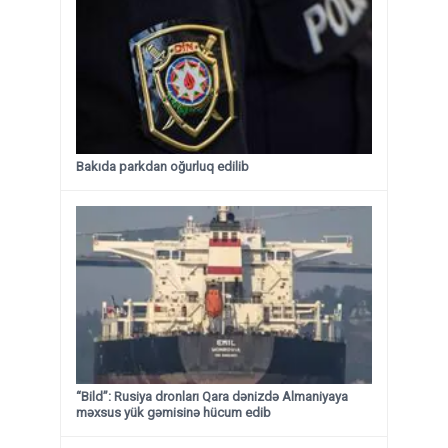
Bakıda parkdan oğurluq edilib
“Bild”: Rusiya dronları Qara dənizdə Almaniyaya
məxsus yük gəmisinə hücum edib