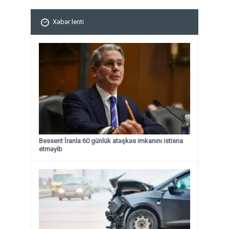
Xəbər lenti
Bessent İranla 60 günlük atəşkəs imkanını istisna
etməyib