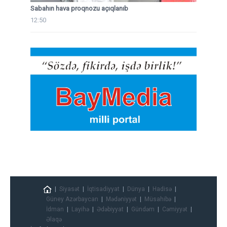
Sabahın hava proqnozu açıqlanıb
12:50
Siyasət
İqtisadiyyat
Dünya
Hadisə
Güney Azərbaycan
Mədəniyyət
Müsahibə
İdman
Layihə
Ədəbiyyat
Gündəm
Cəmiyyət
Əlaqə