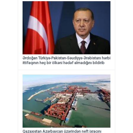
Ərdoğan Türkiyə-Pakistan-Səudiyyə Ərəbistanı hərbi
ittifaqının heç bir ölkəni hədəf almadığını bildirib
Qazaxıstan Azərbaycan üzərindən neft ixracını