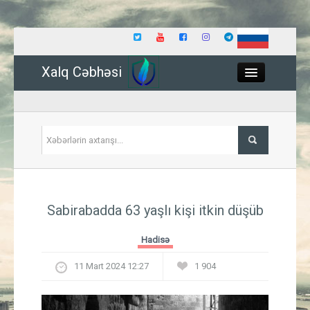
Xalq Cəbhəsi
Close
Siyasət
Sabirabadda 63 yaşlı kişi itkin düşüb
İqtisadiyyat
Hadisə
Dünya
11 Mart 2024 12:27
1 904
Hadisə