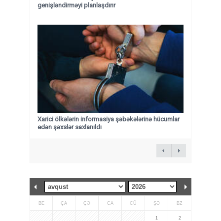
genişləndirməyi planlaşdırır
Xarici ölkələrin informasiya şəbəkələrinə hücumlar
edən şəxslər saxlanıldı
BE
ÇA
ÇƏ
CA
CÜ
ŞƏ
BZ
1
2