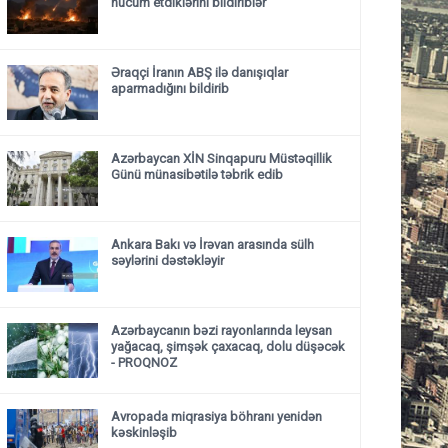
hücum etdiklərini bildiriblər
Əraqçi İranın ABŞ ilə danışıqlar
aparmadığını bildirib
Azərbaycan XİN Sinqapuru Müstəqillik
Günü münasibətilə təbrik edib
Ankara Bakı və İrəvan arasında sülh
səylərini dəstəkləyir
Azərbaycanın bəzi rayonlarında leysan
yağacaq, şimşək çaxacaq, dolu düşəcək
- PROQNOZ
Avropada miqrasiya böhranı yenidən
kəskinləşib