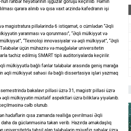
nun rəhbər heyətlərinin işgüzar görüşü keçirilib. Həmin
ması qərara alınıb və qısa vaxt ərzində kafedranın işi
ə magistratura pillələrində 6 istiqamət, o cümlədən “Əqli
mülkiyyətin yaranması və qorunması”, “Əqli mülkiyyət və
 mülkiyyət”, “Texnoloji innovasiyalar və əqli mülkiyyət”, “Əqli
r. Tələbələr üçün mühazirə və məşğələlər universitetin
arla təchiz edilmiş SMART tipli auditoriyalarda keçirilir.
, əqli mülkiyyətlə bağlı fənlər tələbələr arasında geniş marağa
in əqli mülkiyyət sahəsi ilə bağlı dissertasiya işləri yazmaq
 semestrində bakalavr pilləsi üzrə 31, magistr pilləsi üzrə
ə əqli mülkiyyətin müxtəlif aspektləri üzrə biliklərə yiyələnib.
keçilməsinə cəlb olunub.
lən hədəflərin qısa zamanda reallığa çevrilməsi Əqli
n daha da güclənməsinə təkan verib. Hazırda əməkdaşlıq
n universitetdə təhsil alan tələbələrin müvafiq sahələr üzrə