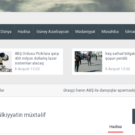
Dünya
Hadisə
Güney Azərbaycan
Mədəniyyət
Müsahibə
İdma
ABŞ Ordusu PUA-lara qarşı
İraq sərhəd bölgəl
400 milyon dollarlıq lazer
qoşun yeridib
sistemləri alacaq
8 Avqust 13:03
8 Avqust 13:00
Əraqçi İranın ABŞ ilə danışıqlar aparmadığını b
lkiyyətin müxtəlif
Hadisə