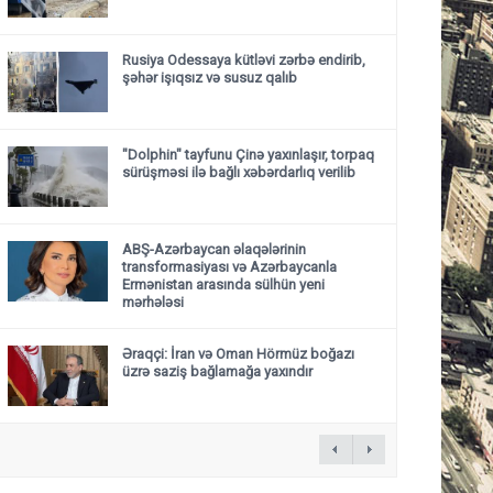
Rusiya Odessaya kütləvi zərbə endirib,
şəhər işıqsız və susuz qalıb
"Dolphin" tayfunu Çinə yaxınlaşır, torpaq
sürüşməsi ilə bağlı xəbərdarlıq verilib
ABŞ-Azərbaycan əlaqələrinin
transformasiyası və Azərbaycanla
Ermənistan arasında sülhün yeni
mərhələsi
Əraqçi: İran və Oman Hörmüz boğazı
üzrə saziş bağlamağa yaxındır