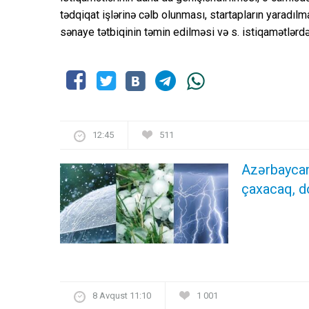
tədqiqat işlərinə cəlb olunması, startapların yaradılm
sənaye tətbiqinin təmin edilməsi və s. istiqamətlərdə
12:45
511
Azərbaycan
çaxacaq, 
8 Avqust 11:10
1 001