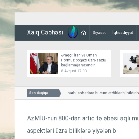
Xalq Cəbhəsi
Siyasət
İqtisadiyyat
Əraqçi: İran və Oman
Hörmüz boğazı üzrə saziş
bağlamağa yaxındır
8 Avqust 17:03
Husilər Yəməndəki hərbi anbarlara hücum etdiklərini bildiriblər
Son dəqiqə
AzMİU-nun 800-dən artıq tələbəsi əqli mü
aspektləri üzrə biliklərə yiyələnib