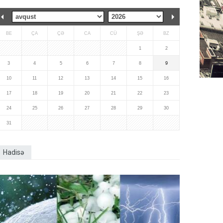
BE
ÇA
ÇƏ
CA
CÜ
ŞƏ
BZ
1
2
3
4
5
6
7
8
9
10
11
12
13
14
15
16
17
18
19
20
21
22
23
24
25
26
27
28
29
30
31
Hadisə