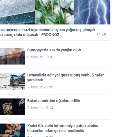
zərbaycanın bəzi rayonlarında leysan yağacaq, şimşək
axacaq, dolu düşəcək - PROQNOZ
12:45
Sumqayıtda sexdə yanğın olub
8 Avqust 11:10
İsmayıllıda ağır yol qəzası baş verib, 5 nəfər
yaralanıb
7 Avqust 21:39
Bakıda parkdan oğurluq edilib
7 Avqust 19:14
Xarici ölkələrin informasiya şəbəkələrinə
hücumlar edən şəxslər saxlanıldı