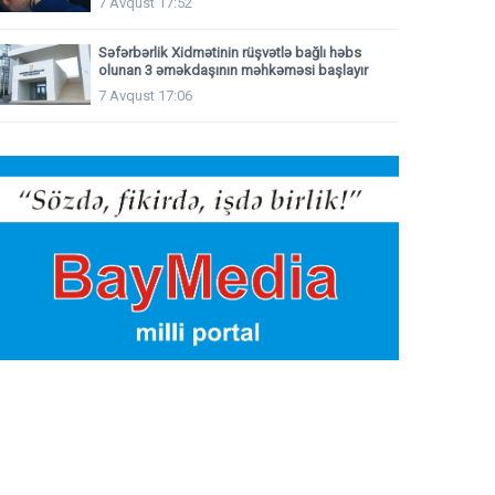
7 Avqust 17:52
Səfərbərlik Xidmətinin rüşvətlə bağlı həbs
olunan 3 əməkdaşının məhkəməsi başlayır
7 Avqust 17:06