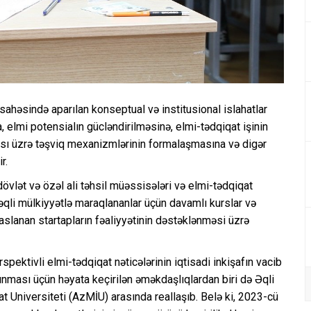
 sahəsində aparılan konseptual və institusional islahatlar
, elmi potensialın gücləndirilməsinə, elmi-tədqiqat işinin
yası üzrə təşviq mexanizmlərinin formalaşmasına və digər
r.
övlət və özəl ali təhsil müəssisələri və elmi-tədqiqat
, əqli mülkiyyətlə maraqlananlar üçün davamlı kurslar və
əsaslanan startapların fəaliyyətinin dəstəklənməsi üzrə
pektivli elmi-tədqiqat nəticələrinin iqtisadi inkişafın vacib
unması üçün həyata keçirilən əməkdaşlıqlardan biri də Əqli
t Universiteti (AzMİU) arasında reallaşıb. Belə ki, 2023-cü