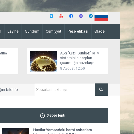
n
Layihə
Gündəm
Cəmiyyət
Peşə etikası
Əlaqə
ərinə
ABŞ "Qızıl Günbəz" RHM
sistemini sınaqdan
çıxarmağa hazırlaşır
8 Avqust 12:50
ildirib
Azərbaycan XİN Sinqapuru M
Xəbər lenti
Husilər Yəməndəki hərbi anbarlara