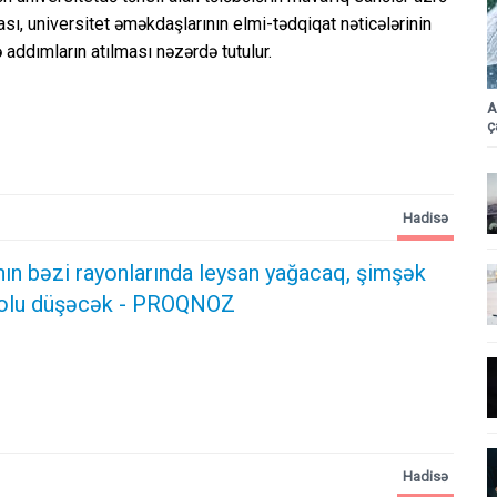
ası, universitet əməkdaşlarının elmi-tədqiqat nəticələrinin
 addımların atılması nəzərdə tutulur.
A
ç
Hadisə
ın bəzi rayonlarında leysan yağacaq, şimşək
dolu düşəcək - PROQNOZ
Hadisə