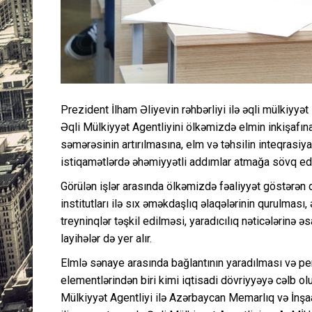
Prezident İlham Əliyevin rəhbərliyi ilə əqli mülkiyyət
Əqli Mülkiyyət Agentliyini ölkəmizdə elmin inkişafına
səmərəsinin artırılmasına, elm və təhsilin inteqrasi
istiqamətlərdə əhəmiyyətli addımlar atmağa sövq edi
Görülən işlər arasında ölkəmizdə fəaliyyət göstərən d
institutları ilə sıx əməkdaşlıq əlaqələrinin qurulması
treyninqlər təşkil edilməsi, yaradıcılıq nəticələrinə 
layihələr də yer alır.
Elmlə sənaye arasında bağlantının yaradılması və pers
elementlərindən biri kimi iqtisadi dövriyyəyə cəlb ol
Mülkiyyət Agentliyi ilə Azərbaycan Memarlıq və İnşaa