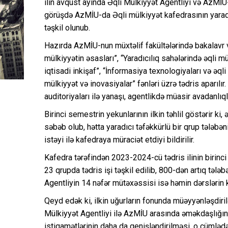
ilin avqust ayında Əqli Mülkiyyət Agentliyi və AzMİU-
görüşdə AzMİU-da Əqli mülkiyyət kafedrasının yaradıl
təşkil olunub.
Hazırda AzMİU-nun müxtəlif fakültələrində bakalavr v
mülkiyyətin əsasları”, “Yaradıcılıq sahələrində əqli 
iqtisadi inkişaf”, “İnformasiya texnologiyaları və əqli
mülkiyyət və inovasiyalar” fənləri üzrə tədris aparılı
auditoriyaları ilə yanaşı, agentlikdə müasir avadanlıql
Birinci semestrin yekunlarının ilkin təhlil göstərir ki
səbəb olub, hətta yaradıcı təfəkkürlü bir qrup tələbən
istəyi ilə kafedraya müraciət etdiyi bildirilir.
Kafedra tərəfindən 2023-2024-cü tədris ilinin birinci
23 qrupda tədris işi təşkil edilib, 800-dən artıq tələb
Agentliyin 14 nəfər mütəxəssisi isə həmin dərslərin 
Qeyd edək ki, ilkin uğurların fonunda müəyyənləşdiri
Mülkiyyət Agentliyi ilə AzMİU arasında əməkdaşlığı
istiqamətlərinin daha da genişləndirilməsi, o cümlədə