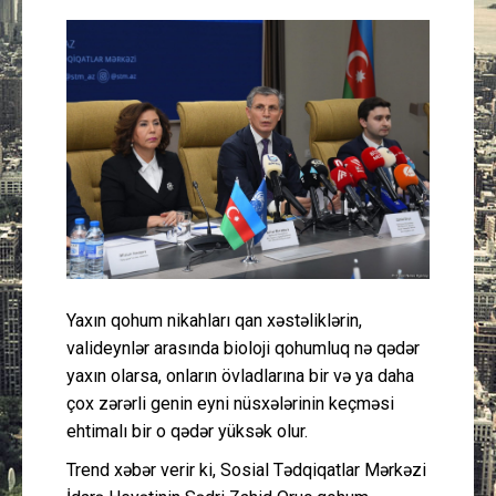
Güney Azərbaycan
Mədəniyyət
Müsahibə
İdman
Layihə
Gündəm
Yaxın qohum nikahları qan xəstəliklərin,
valideynlər arasında bioloji qohumluq nə qədər
Cəmiyyət
yaxın olarsa, onların övladlarına bir və ya daha
çox zərərli genin eyni nüsxələrinin keçməsi
Peşə etikası
ehtimalı bir o qədər yüksək olur.
Trend xəbər verir ki, Sosial Tədqiqatlar Mərkəzi
Əlaqə