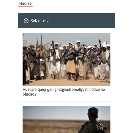
Hadisə
Xəbər lenti
Husilərə qarşı genişmiqyaslı əməliyyat: nəticə nə
olacaq?