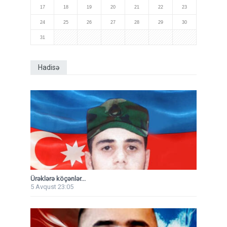
17
18
19
20
21
22
23
24
25
26
27
28
29
30
31
Hadisə
Ürəklərə köçənlər...
5 Avqust 23:05