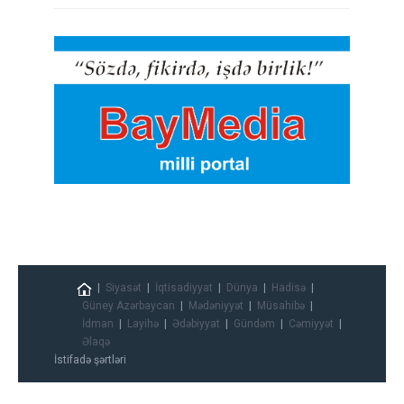
Siyasət
İqtisadiyyat
Dünya
Hadisə
Güney Azərbaycan
Mədəniyyət
Müsahibə
İdman
Layihə
Ədəbiyyat
Gündəm
Cəmiyyət
Əlaqə
İstifadə şərtləri