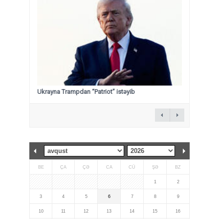
Ukrayna Trampdan “Patriot” istəyib
BE
ÇA
ÇƏ
CA
CÜ
ŞƏ
BZ
1
2
3
4
5
6
7
8
9
10
11
12
13
14
15
16