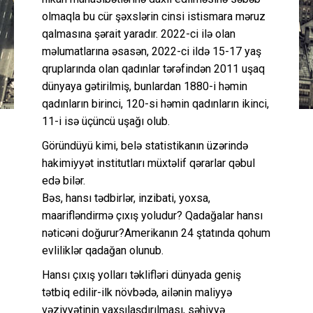
olmaqla bu cür şəxslərin cinsi istismara məruz
qalmasına şərait yaradır. 2022-ci ilə olan
məlumatlarına əsasən, 2022-ci ildə 15-17 yaş
qruplarında olan qadınlar tərəfindən 2011 uşaq
dünyaya gətirilmiş, bunlardan 1880-i həmin
qadınların birinci, 120-si həmin qadınların ikinci,
11-i isə üçüncü uşağı olub.
Göründüyü kimi, belə statistikanın üzərində
hakimiyyət institutları müxtəlif qərarlar qəbul
edə bilər.
Bəs, hansı tədbirlər, inzibati, yoxsa,
maarifləndirmə çıxış yoludur? Qadağalar hansı
nəticəni doğurur?Amerikanın 24 ştatında qohum
evliliklər qadağan olunub.
Hansı çıxış yolları təklifləri dünyada geniş
tətbiq edilir-ilk növbədə, ailənin maliyyə
vəziyyətinin yaxşılaşdırılması, səhiyyə