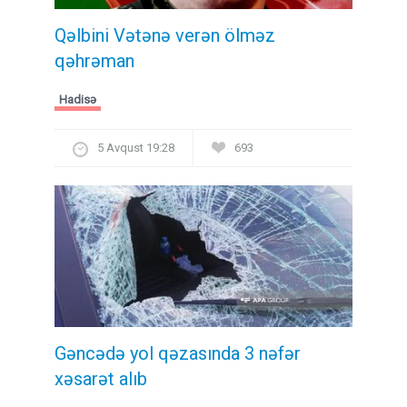
Qəlbini Vətənə verən ölməz
qəhrəman
Hadisə
5 Avqust 19:28
693
Gəncədə yol qəzasında 3 nəfər
xəsarət alıb