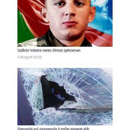
Qəlbini Vətənə verən ölməz qəhrəman
5 Avqust 23:02
Gəncədə yol qəzasında 3 nəfər xəsarət alıb