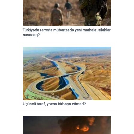
Türkiyədə terrorla mübarizədə yeni mərhələ: silahlar
susacaq?
Üçüncü tərəf, yoxsa birbaşa etimad?