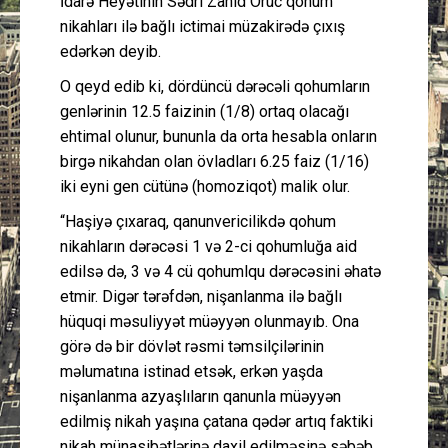
İdarə Heyətinin Sədri Zahid Oruc qohum
nikahları ilə bağlı ictimai müzakirədə çıxış
edərkən deyib.
O qeyd edib ki, dördüncü dərəcəli qohumların
genlərinin 12.5 faizinin (1/8) ortaq olacağı
ehtimal olunur, bununla da orta hesabla onların
birgə nikahdan olan övladları 6.25 faiz (1/16)
iki eyni gen cütünə (homoziqot) malik olur.
“Haşiyə çıxaraq, qanunvericilikdə qohum
nikahların dərəcəsi 1 və 2-ci qohumluğa aid
edilsə də, 3 və 4 cü qohumlqu dərəcəsini əhatə
etmir. Digər tərəfdən, nişanlanma ilə bağlı
hüquqi məsuliyyət müəyyən olunmayıb. Ona
görə də bir dövlət rəsmi təmsilçilərinin
məlumatına istinad etsək, erkən yaşda
nişanlanma azyaşlıların qanunla müəyyən
edilmiş nikah yaşına çatana qədər artıq faktiki
nikah münasibətlərinə daxil edilməsinə səbəb