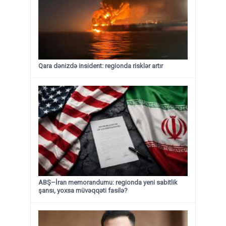
Qara dənizdə insident: regionda risklər artır
ABŞ–İran memorandumu: regionda yeni sabitlik
şansı, yoxsa müvəqqəti fasilə?