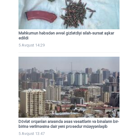
Məhkumun həbsdən əvvəl gizlətdiyi silah-sursat aşkar
edildi
5 Avqust 14:29
Dövlət orqanları arasında əsas vəsaitlərin və binaların bir-
birinə verilməsinə dair yeni prosedur müəyyənləşib
5 Avqust 13:47