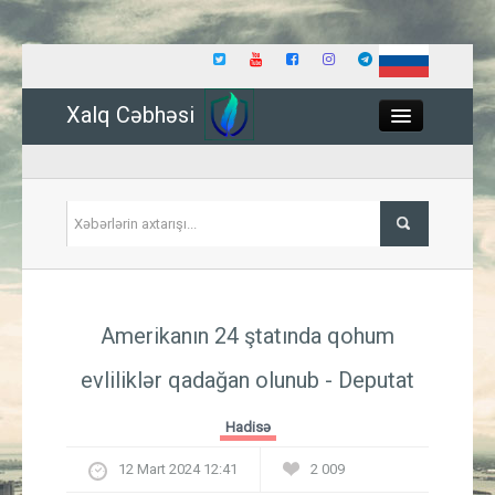
Xalq Cəbhəsi
Close
Siyasət
Amerikanın 24 ştatında qohum
İqtisadiyyat
evliliklər qadağan olunub - Deputat
Dünya
Hadisə
Hadisə
12 Mart 2024 12:41
2 009