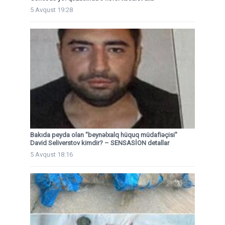
5 Avqust 19:28
Bakıda peyda olan "beynəlxalq hüquq müdafiəçisi"
David Seliverstov kimdir? – SENSASİON detallar
5 Avqust 18:16