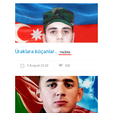
Ürəklərə köçənlər...
Hadisə
5 Avqust 23:02
602