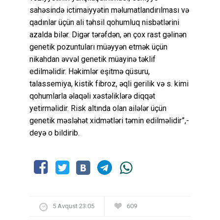
sahəsində ictimaiyyətin məlumatlandırılması və
qadınlar üçün ali təhsil qohumluq nisbətlərini
azalda bilər. Digər tərəfdən, ən çox rast gəlinən
genetik pozuntuları müəyyən etmək üçün
nikahdan əvvəl genetik müayinə təklif
edilməlidir. Həkimlər eşitmə qüsuru,
talassemiya, kistik fibroz, əqli gerilik və s. kimi
qohumlarla əlaqəli xəstəliklərə diqqət
yetirməlidir. Risk altında olan ailələr üçün
genetik məsləhət xidmətləri təmin edilməlidir”,-
deyə o bildirib.
5 Avqust 23:05
609