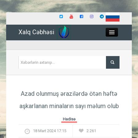
Xalq Cəbhəsi
Close
Siyasət
Azad olunmuş ərazilərdə ötən həftə
İqtisadiyyat
aşkarlanan minaların sayı məlum olub
Dünya
Hadisə
Hadisə
18 Mart 2024 17:15
2 261