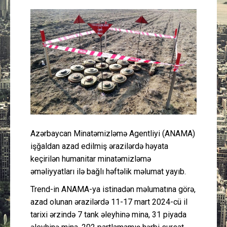
Güney Azərbaycan
Mədəniyyət
Müsahibə
İdman
Layihə
Azərbaycan Minatəmizləmə Agentliyi (ANAMA)
Gündəm
işğaldan azad edilmiş ərazilərdə həyata
keçirilən humanitar minatəmizləmə
Cəmiyyət
əməliyyatları ilə bağlı həftəlik məlumat yayıb.
Trend-in ANAMA-ya istinadən məlumatına görə,
Peşə etikası
azad olunan ərazilərdə 11-17 mart 2024-cü il
tarixi ərzində 7 tank əleyhinə mina, 31 piyada
Əlaqə