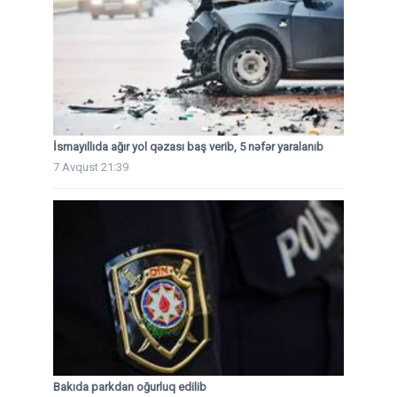
İsmayıllıda ağır yol qəzası baş verib, 5 nəfər yaralanıb
7 Avqust 21:39
Bakıda parkdan oğurluq edilib