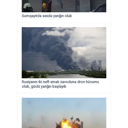
Sumqayıtda sexdə yanğın olub
Rusiyanın iki neft emalı zavoduna dron hücumu
olub, güclü yanğın başlayıb