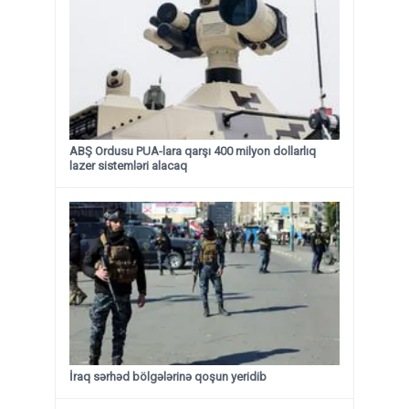
ABŞ Ordusu PUA-lara qarşı 400 milyon dollarlıq
lazer sistemləri alacaq
İraq sərhəd bölgələrinə qoşun yeridib