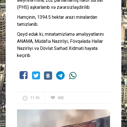
əleyhinə mina, 202 partlamamış hərbi sursat
(PHS) aşkarlanıb və zərərsizləşdirilib.
Həmçinin, 1394.5 hektar ərazi minalardan
təmizlənib.
Qeyd edək ki, minatəmizləmə əməliyyatlarını
ANAMA, Müdafiə Nazirliyi, Fövqəladə Hallar
Nazirliyi və Dövlət Sərhəd Xidməti həyata
keçirib.
11:10
602