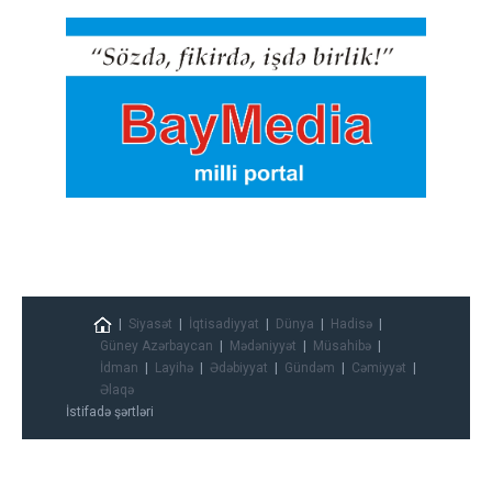
Siyasət
İqtisadiyyat
Dünya
Hadisə
Güney Azərbaycan
Mədəniyyət
Müsahibə
İdman
Layihə
Ədəbiyyat
Gündəm
Cəmiyyət
Əlaqə
İstifadə şərtləri