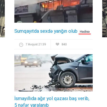
Sumqayıtda sexdə yanğın olub
Hadisə
7 Avqust 21:39
840
İsmayıllıda ağır yol qəzası baş verib,
5 nəfər yaralanıb