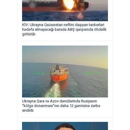
KİV: Ukrayna Qazaxıstan neftini daşıyan tankerləri
hədəfə almayacağı barədə ABŞ qarşısında öhdəlik
götürüb
Ukrayna Qara və Azov dənizlərində Rusiyanın
“kölgə donanması”nın daha 12 gəmisinə zərbə
endirib