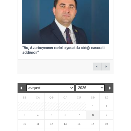
“Bu, Azərbaycanın xarici siyasətdə atdığı cəsarətli
addımdır”
BE
ÇA
ÇƏ
CA
CÜ
ŞƏ
BZ
1
2
3
4
5
6
7
8
9
10
11
12
13
14
15
16