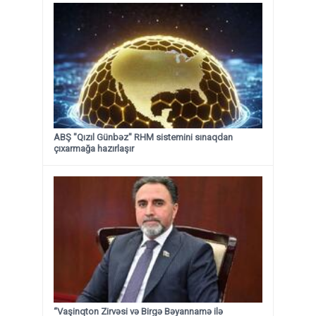
ABŞ "Qızıl Günbəz" RHM sistemini sınaqdan
çıxarmağa hazırlaşır
“Vaşinqton Zirvəsi və Birgə Bəyannamə ilə