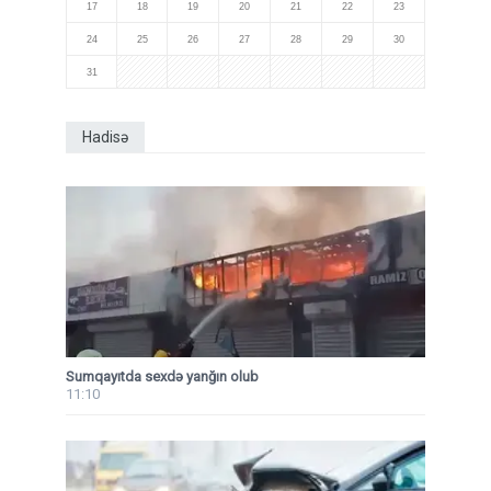
17
18
19
20
21
22
23
24
25
26
27
28
29
30
31
Hadisə
Sumqayıtda sexdə yanğın olub
11:10