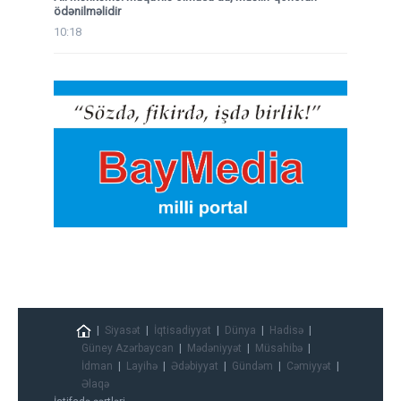
ödənilməlidir
10:18
Siyasət
İqtisadiyyat
Dünya
Hadisə
Güney Azərbaycan
Mədəniyyət
Müsahibə
İdman
Layihə
Ədəbiyyat
Gündəm
Cəmiyyət
Əlaqə