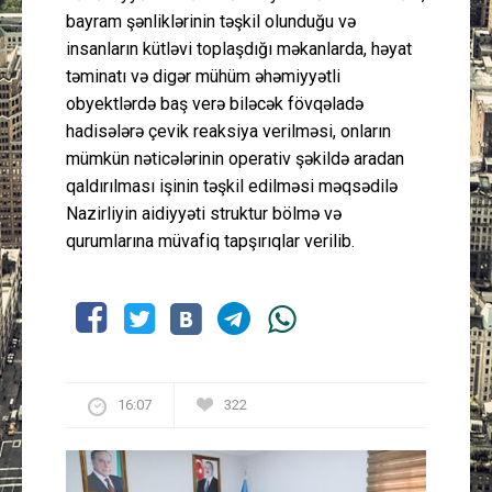
bayram şənliklərinin təşkil olunduğu və
insanların kütləvi toplaşdığı məkanlarda, həyat
təminatı və digər mühüm əhəmiyyətli
obyektlərdə baş verə biləcək fövqəladə
hadisələrə çevik reaksiya verilməsi, onların
mümkün nəticələrinin operativ şəkildə aradan
qaldırılması işinin təşkil edilməsi məqsədilə
Nazirliyin aidiyyəti struktur bölmə və
qurumlarına müvafiq tapşırıqlar verilib.
16:07
322