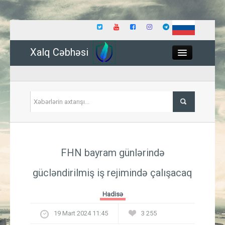
Xalq Cəbhəsi
Close
Siyasət
FHN bayram günlərində
İqtisadiyyat
gücləndirilmiş iş rejimində çalışacaq
Dünya
Hadisə
Hadisə
19 Mart 2024 11:45
3 255