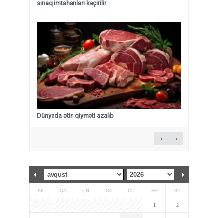
sınaq imtahanları keçirilir
Dünyada ətin qiyməti azalıb
BE
ÇA
ÇƏ
CA
CÜ
ŞƏ
BZ
1
2