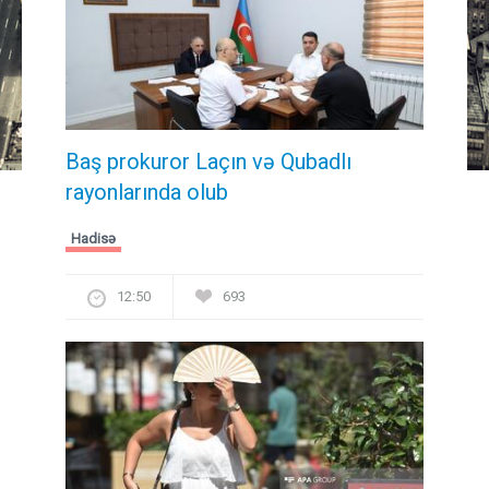
Baş prokuror Laçın və Qubadlı
rayonlarında olub
Hadisə
12:50
693