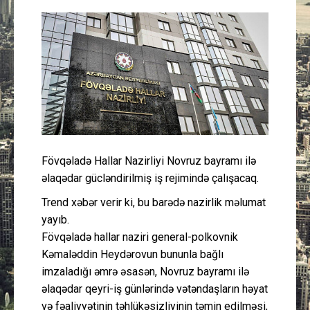
Güney Azərbaycan
Mədəniyyət
Müsahibə
İdman
Layihə
Fövqəladə Hallar Nazirliyi Novruz bayramı ilə
əlaqədar gücləndirilmiş iş rejimində çalışacaq.
Gündəm
Trend xəbər verir ki, bu barədə nazirlik məlumat
yayıb.
Cəmiyyət
Fövqəladə hallar naziri general-polkovnik
Kəmaləddin Heydərovun bununla bağlı
Peşə etikası
imzaladığı əmrə əsasən, Novruz bayramı ilə
əlaqədar qeyri-iş günlərində vətəndaşların həyat
Əlaqə
və fəaliyyətinin təhlükəsizliyinin təmin edilməsi,