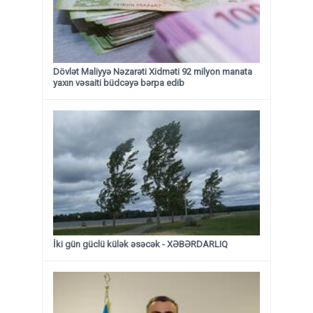
Dövlət Maliyyə Nəzarəti Xidməti 92 milyon manata
yaxın vəsaiti büdcəyə bərpa edib
İki gün güclü külək əsəcək - XƏBƏRDARLIQ