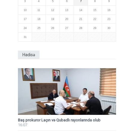
3
4
5
6
7
8
9
10
11
12
13
14
15
16
17
18
19
20
21
22
23
24
25
26
27
28
29
30
31
Hadisə
Baş prokuror Laçın və Qubadlı rayonlarında olub
16:07