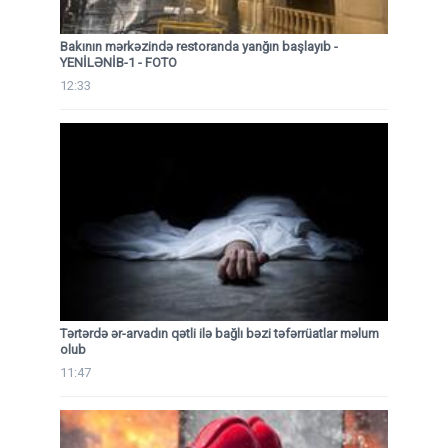
Bakının mərkəzində restoranda yanğın başlayıb
-
YENİLƏNİB-1 - FOTO
12:33
Tərtərdə ər-arvadın qətli ilə bağlı bəzi təfərrüatlar məlum
olub
11:47