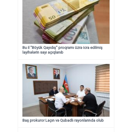
Bu il "Böyük Qayıdış" proqramı üzrə icra edilmiş
layihələrin sayı açıqlanıb
Baş prokuror Laçın və Qubadlı rayonlarında olub