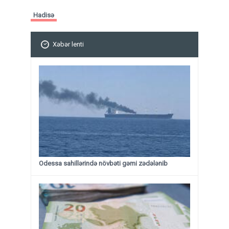
Hadisə
Xəbər lenti
Odessa sahillərində növbəti gəmi zədələnib