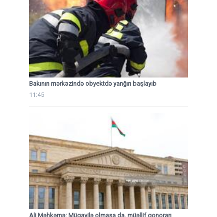
Bakının mərkəzində obyektdə yanğın başlayıb
11:45
Ali Məhkəmə: Müqavilə olmasa da, müəllif qonorarı