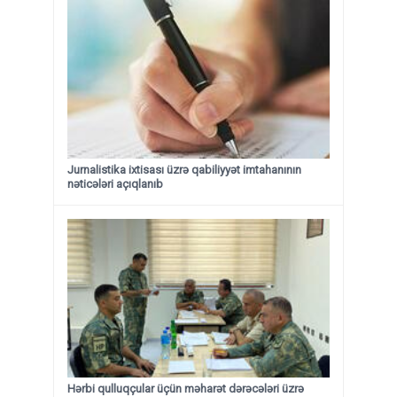
Jurnalistika ixtisası üzrə qabiliyyət imtahanının
nəticələri açıqlanıb
Hərbi qulluqçular üçün məharət dərəcələri üzrə