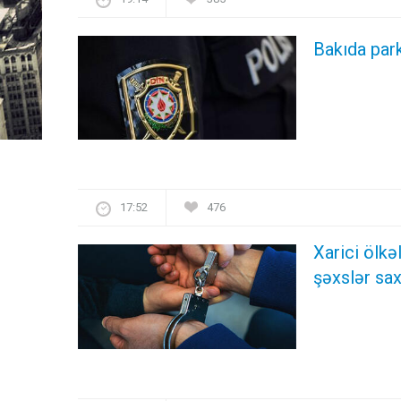
Bakıda par
17:52
476
Xarici ölk
şəxslər sax