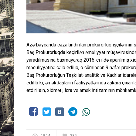
Azərbaycanda cəzalandırılan prokurorluq işçilərinin s
Baş Prokurorluqda keçirilən əməliyyat müşavirəsində bil
yaradılmasına baxmayaraq 2016-cı ildə aparılmış xid
məsuliyyətinə cəlb edilib, o cümlədən 9 nəfər prokuro
Baş Prokurorluğun Təşkilat-analitik və Kadrlar idarələ
edilib ki, əməkdaşların fəaliyyətlərində aşkara çıxarı
etdirilsin, xidməti, icra və əmək intizamının möhkəmlə
19:14
385