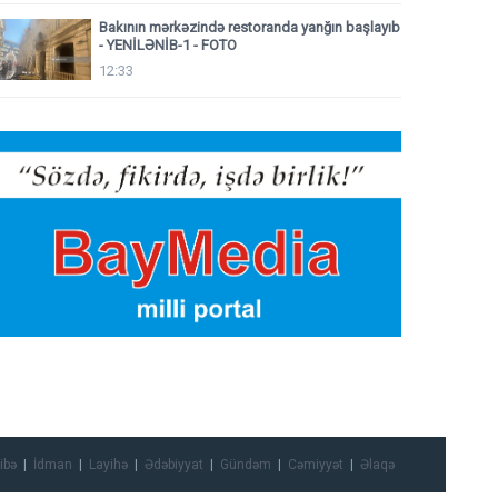
Bakının mərkəzində restoranda yanğın başlayıb
- YENİLƏNİB-1 - FOTO
12:33
ibə
İdman
Layihə
Ədəbiyyat
Gündəm
Cəmiyyət
Əlaqə