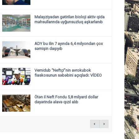
Malayziyadan gətirilən bioloji aktiv qida
məhsullarında uyğunsuzluq aşkarlanıb
ADY bu ilin 7 ayında 6,4 milyondan çox
sərnişin daşıyıb
Vernidub “Neftçi”nin avrokubok
fiaskosunun səbəbini açıqladı: VİDEO
Ötən il Neft Fondu 5,8 milyard dollar
dəyərində əlavə qızıl alıb