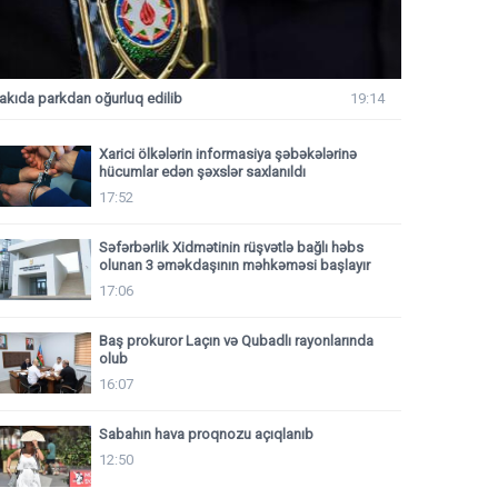
akıda parkdan oğurluq edilib
19:14
Xarici ölkələrin informasiya şəbəkələrinə
hücumlar edən şəxslər saxlanıldı
17:52
Səfərbərlik Xidmətinin rüşvətlə bağlı həbs
olunan 3 əməkdaşının məhkəməsi başlayır
17:06
Baş prokuror Laçın və Qubadlı rayonlarında
olub
16:07
Sabahın hava proqnozu açıqlanıb
12:50