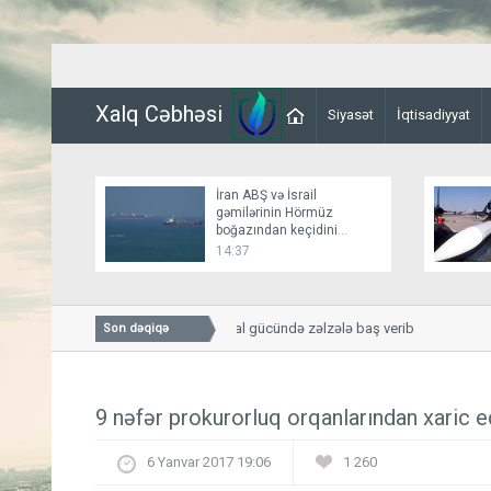
Xalq Cəbhəsi
Siyasət
İqtisadiyyat
İran ABŞ və İsrail
gəmilərinin Hörmüz
boğazından keçidini
bağlayır
14:37
Kamçatkada 5,5 bal gücündə zəlzələ baş verib
Son dəqiqə
9 nəfər prokurorluq orqanlarından xaric ed
6 Yanvar 2017 19:06
1 260