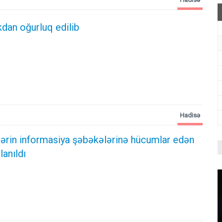
kdan oğurluq edilib
Hadisə
ələrin informasiya şəbəkələrinə hücumlar edən
lanıldı