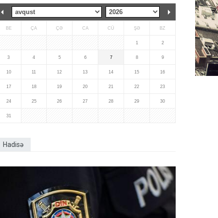
BE
ÇA
ÇƏ
CA
CÜ
ŞƏ
BZ
1
2
3
4
5
6
7
8
9
10
11
12
13
14
15
16
17
18
19
20
21
22
23
24
25
26
27
28
29
30
31
Hadisə