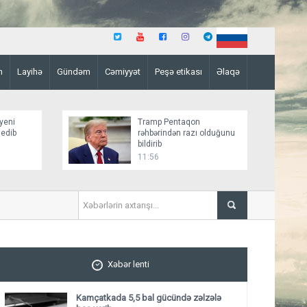
n
Layihə
Gündəm
Cəmiyyət
Peşə etikası
Əlaqə
yeni
Tramp Pentaqon
 edib
rəhbərindən razı olduğunu
bildirib
11:56
“Bild”: Rusiya dronları Qa
Xəbər lenti
Kamçatkada 5,5 bal gücündə zəlzələ