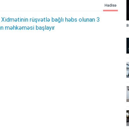
Hadisə
 Xidmətinin rüşvətlə bağlı həbs olunan 3
B
n məhkəməsi başlayır