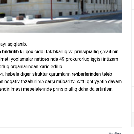
ayı açıqlanıb.
dirilib ki, çox ciddi tələbkarlıq və prinsipiallıq şəraitinin
məti yoxlamalar nəticəsində 49 prokurorluq işçisi intizam
rluq orqanlarından xaric edilib.
ri, habelə digər struktur qurumların rəhbərlərindən tələb
lan neqativ təzahürlərə qarşı mübarizə xətti qətiyyətlə davam
ndirilməsi məsələlərində prinsipiallıq daha da artırılsın.
Hadisə