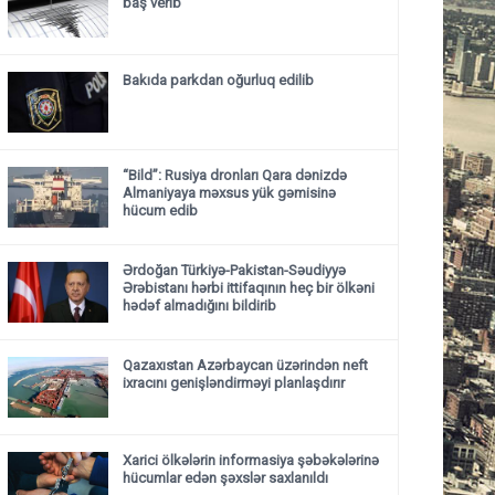
baş verib
Bakıda parkdan oğurluq edilib
“Bild”: Rusiya dronları Qara dənizdə
Almaniyaya məxsus yük gəmisinə
hücum edib
Ərdoğan Türkiyə-Pakistan-Səudiyyə
Ərəbistanı hərbi ittifaqının heç bir ölkəni
hədəf almadığını bildirib
Qazaxıstan Azərbaycan üzərindən neft
ixracını genişləndirməyi planlaşdırır
Xarici ölkələrin informasiya şəbəkələrinə
hücumlar edən şəxslər saxlanıldı