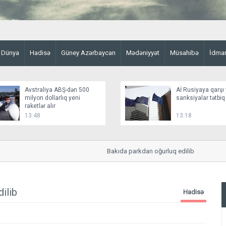
Dünya
Hadisə
Güney Azərbaycan
Mədəniyyət
Müsahibə
İdma
Avstraliya ABŞ-dən 500
Aİ Rusiyaya qarşı 
milyon dollarlıq yeni
sanksiyalar tətbiq
raketlər alır
13:48
13:18
Bakıda parkdan oğurluq edilib
ilib
Hadisə