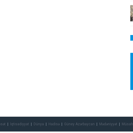
asət
İqtisadiyyat
Dünya
Hadisə
Güney Azərbaycan
Mədəniyyət
Müsah