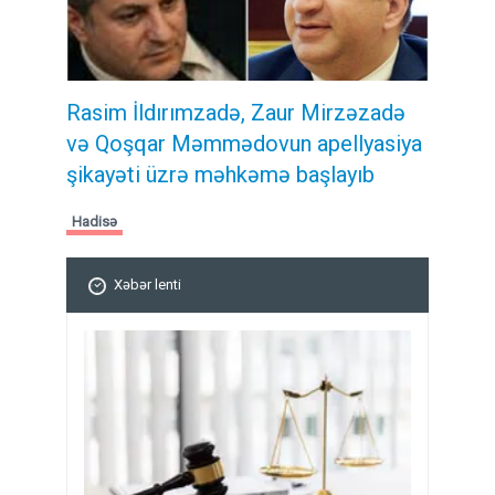
Rasim İldırımzadə, Zaur Mirzəzadə
və Qoşqar Məmmədovun apellyasiya
şikayəti üzrə məhkəmə başlayıb
Hadisə
Xəbər lenti