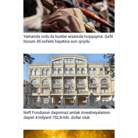
Yəməndə ordu ilə husilər arasında toqquşma: Qəfil
hücum 45 nəfərin həyatına son qoydu
Neft Fondunun daşınmaz əmlak investisiyalarının
dəyəri 4 milyard 752,8 mln. dollar olub