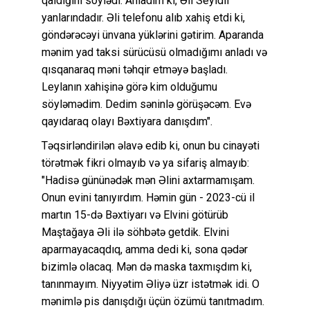
qaldığını söylədi. Anladım ki, Əli Seyidli
yanlarındadır. Əli telefonu alıb xahiş etdi ki,
göndərəcəyi ünvana yüklərini gətirim. Aparanda
mənim yad taksi sürücüsü olmadığımı anladı və
qısqanaraq məni təhqir etməyə başladı.
Leylanın xahişinə görə kim olduğumu
söyləmədim. Dedim səninlə görüşəcəm. Evə
qayıdaraq olayı Bəxtiyara danışdım".
Təqsirləndirilən əlavə edib ki, onun bu cinayəti
törətmək fikri olmayıb və ya sifariş almayıb:
"Hadisə gününədək mən Əlini axtarmamışam.
Onun evini tanıyırdım. Həmin gün - 2023-cü il
martın 15-də Bəxtiyarı və Elvini götürüb
Maştağaya Əli ilə söhbətə getdik. Elvini
aparmayacaqdıq, amma dedi ki, sona qədər
bizimlə olacaq. Mən də maska taxmışdım ki,
tanınmayım. Niyyətim Əliyə üzr istətmək idi. O
mənimlə pis danışdığı üçün özümü tanıtmadım.