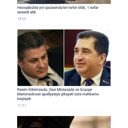
Hacıqabulda yol qəzasında bir nəfər ölüb, 1 nəfər
xəsarət alıb
18:03
Rasim İldırımzadə, Zaur Mirzəzadə və Qoşqar
Məmmədovun apellyasiya şikayəti üzrə məhkəmə
başlayıb
17:31