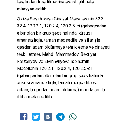
tərəfindən törədilməsinə əsaslı şübhələr
müəyyən edilib.
Əzizə Seyidovaya Cinayət Məcəlləsinin 32.3,
32.4, 120.2.1, 120.2.4, 120.2.5-ci (qabaqcadan
əlbir olan bir qrup şəxs halında, xüsusi
amansızlıqla, tamah məqsədilə və sifarişlə
qəsdən adam öldürməyə təhrik etmə və cinayəti
təşkil etmə), Mehdi Məmmədov, Bəxtiyar
Fərzəliyev və Elvin Əliyevə isə həmin
Məcəllənin 120.2.1, 120.2.4, 120.2.5-ci
(qabaqcadan əlbir olan bir qrup şəxs halında,
xüsusi amansızlıqla, tamah məqsədilə və
sifarişlə qəsdən adam öldürmə) maddələri ilə
ittiham elan edilib.