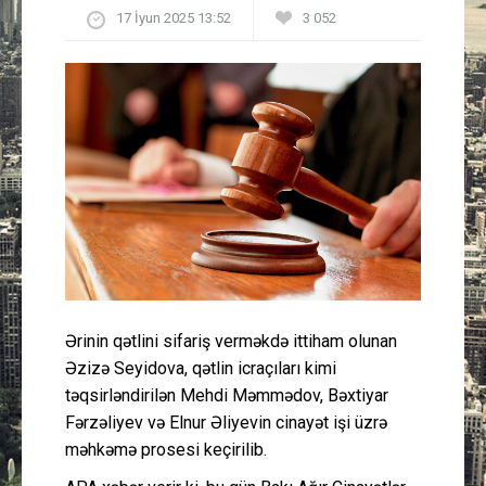
17 İyun 2025 13:52
3 052
Güney Azərbaycan
Mədəniyyət
Müsahibə
İdman
Layihə
Gündəm
Ərinin qətlini sifariş verməkdə ittiham olunan
Cəmiyyət
Əzizə Seyidova, qətlin icraçıları kimi
təqsirləndirilən Mehdi Məmmədov, Bəxtiyar
Peşə etikası
Fərzəliyev və Elnur Əliyevin cinayət işi üzrə
məhkəmə prosesi keçirilib.
Əlaqə