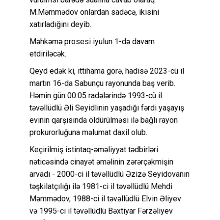
M.Məmmədov onlardan sadəcə, ikisini
xatırladığını deyib.
Məhkəmə prosesi iyulun 1-də davam
etdiriləcək.
Qeyd edək ki, ittihama görə, hadisə 2023-cü il
martın 16-da Sabunçu rayonunda baş verib.
Həmin gün 00:05 radələrində 1993-cü il
təvəllüdlü Əli Seyidlinin yaşadığı fərdi yaşayış
evinin qarşısında öldürülməsi ilə bağlı rayon
prokurorluğuna məlumat daxil olub.
Keçirilmiş istintaq-əməliyyat tədbirləri
nəticəsində cinayət əməlinin zərərçəkmişin
arvadı - 2000-ci il təvəllüdlü Əzizə Seyidovanın
təşkilatçılığı ilə 1981-ci il təvəllüdlü Mehdi
Məmmədov, 1988-ci il təvəllüdlü Elvin Əliyev
və 1995-ci il təvəllüdlü Bəxtiyar Fərzəliyev