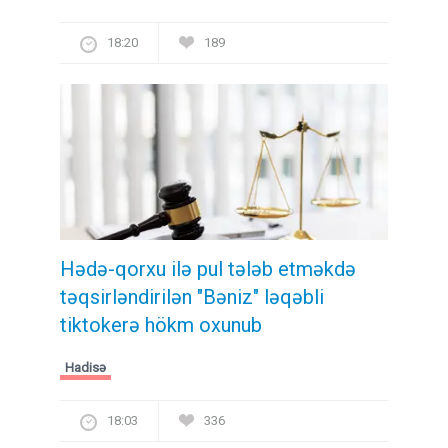
18:20
189
Hədə-qorxu ilə pul tələb etməkdə
təqsirləndirilən "Bəniz" ləqəbli
tiktokerə hökm oxunub
Hadisə
18:03
336