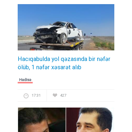
Hacıqabulda yol qəzasında bir nəfər
ölüb, 1 nəfər xəsarət alıb
Hadisə
17:31
427