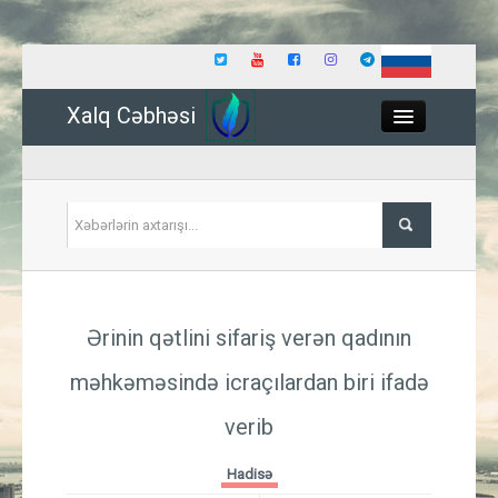
Xalq Cəbhəsi
Close
Siyasət
Ərinin qətlini sifariş verən qadının
İqtisadiyyat
məhkəməsində icraçılardan biri ifadə
Dünya
verib
Hadisə
Hadisə