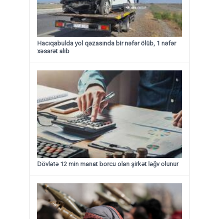
Hacıqabulda yol qəzasında bir nəfər ölüb, 1 nəfər
xəsarət alıb
Dövlətə 12 min manat borcu olan şirkət ləğv olunur