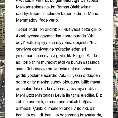
APA xəbər verir ki, bu gün Bakı Ağır Cinayətlər
Məhkəməsində hakim Roman Ələkbərlinin
sədrliyi keçirilən iclasda təqsirləndirlən Mehdi
Məmmədov ifadə verib.
Təqsirləndirilən bildirib ki, Rusiyada cəza çəkib,
Azərbaycana qayıdandan sonra burada “Əhli-
beyt” adlı xeyriyyə cəmiyyətinə qoşulub: "Biz
xeyriyyə cəmiyyətinə müraciət edənləri
yoxlamaq üçün evlərə gedirdik. Bir gün Səidə
adlı bir xanım müraciət etdi və bunun əsasında
anası Rübabəyə kömək üçün onların evinə
gedib yoxlama apardıq. Ailə ilə yaxın olduqdan
sonra onlar mənim subay olduğumu bilib mənə
qonşuluqdakı qızla evlənməyi tövsiyə etdilər.
Məni Əzizənin xalası Leyla ilə tanış elədilər. Biz
kəbin kəsdirdik, amma rəsmi nikah bağlaya
bilmədik. Çünki o, məndən öncə 7 ildir ki, bir
iranlı ilə evli idi. İranlı ilə boşanmaq istəsələr də,