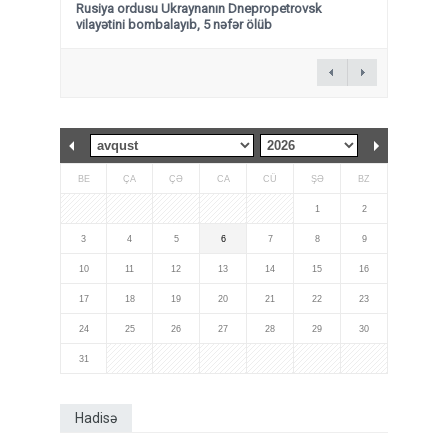
Rusiya ordusu Ukraynanın Dnepropetrovsk
vilayətini bombalayıb, 5 nəfər ölüb
BE
ÇA
ÇƏ
CA
CÜ
ŞƏ
BZ
1
2
3
4
5
6
7
8
9
10
11
12
13
14
15
16
17
18
19
20
21
22
23
24
25
26
27
28
29
30
31
Hadisə