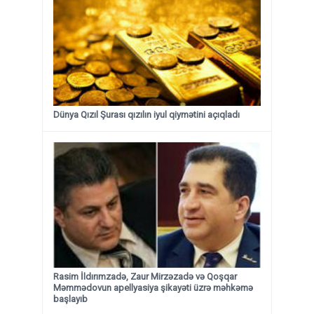
Dünya Qızıl Şurası qızılın iyul qiymətini açıqladı
Rasim İldırımzadə, Zaur Mirzəzadə və Qoşqar
Məmmədovun apellyasiya şikayəti üzrə məhkəmə
başlayıb