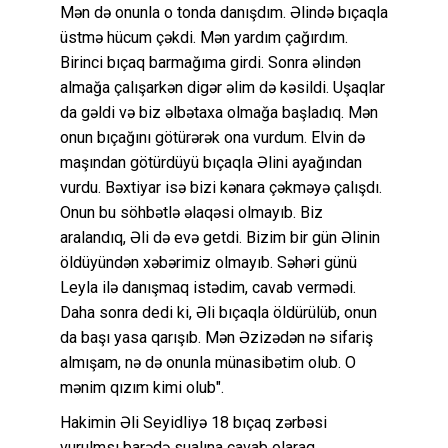
Mən də onunla o tonda danışdım. Əlində bıçaqla
üstmə hücum çəkdi. Mən yardım çağırdım.
Birinci bıçaq barmağıma girdi. Sonra əlindən
almağa çalışarkən digər əlim də kəsildi. Uşaqlar
da gəldi və biz əlbətaxa olmağa başladıq. Mən
onun bıçağını götürərək ona vurdum. Elvin də
maşından götürdüyü bıçaqla Əlini ayağından
vurdu. Bəxtiyar isə bizi kənara çəkməyə çalışdı.
Onun bu söhbətlə əlaqəsi olmayıb. Biz
aralandıq, Əli də evə getdi. Bizim bir gün Əlinin
öldüyündən xəbərimiz olmayıb. Səhəri günü
Leyla ilə danışmaq istədim, cavab vermədi.
Daha sonra dedi ki, Əli bıçaqla öldürülüb, onun
da başı yasa qarışıb. Mən Əzizədən nə sifariş
almışam, nə də onunla münasibətim olub. O
mənim qızım kimi olub".
Hakimin Əli Seyidliyə 18 bıçaq zərbəsi
vurulmsı barədə sualına cavab olaraq