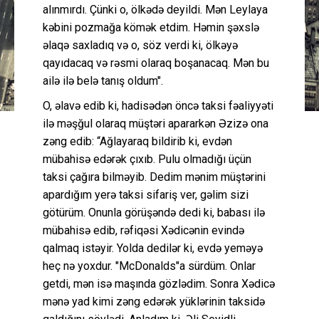
alınmırdı. Çünki o, ölkədə deyildi. Mən Leylaya
kəbini pozmağa kömək etdim. Həmin şəxslə
əlaqə saxladıq və o, söz verdi ki, ölkəyə
qayıdacaq və rəsmi olaraq boşanacaq. Mən bu
ailə ilə belə tanış oldum".
O, əlavə edib ki, hadisədən öncə taksi fəaliyyəti
ilə məşğul olaraq müştəri apararkən Əzizə ona
zəng edib: “Ağlayaraq bildirib ki, evdən
mübahisə edərək çıxıb. Pulu olmadığı üçün
taksi çağıra bilməyib. Dedim mənim müştərini
apardığım yerə taksi sifariş ver, gəlim sizi
götürüm. Onunla görüşəndə dedi ki, babası ilə
mübahisə edib, rəfiqəsi Xədicənin evində
qalmaq istəyir. Yolda dedilər ki, evdə yeməyə
heç nə yoxdur. "McDonalds"a sürdüm. Onlar
getdi, mən isə maşında gözlədim. Sonra Xədicə
mənə yad kimi zəng edərək yüklərinin taksidə