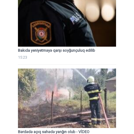
Bakıda yeniyetməyə qarşı soyğunçuluq edilib
15:23
Bərdədə açıq sahədə yanğın olub - VİDEO