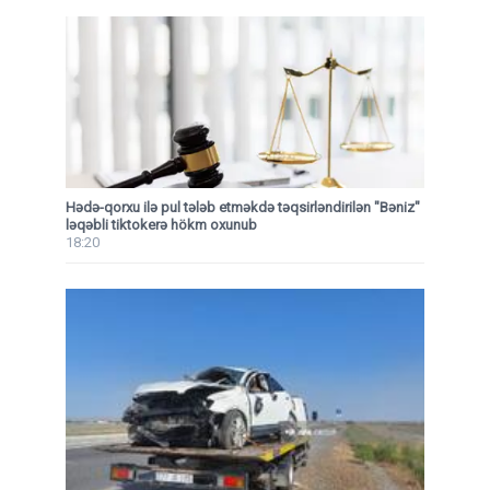
Hədə-qorxu ilə pul tələb etməkdə təqsirləndirilən "Bəniz"
ləqəbli tiktokerə hökm oxunub
18:20