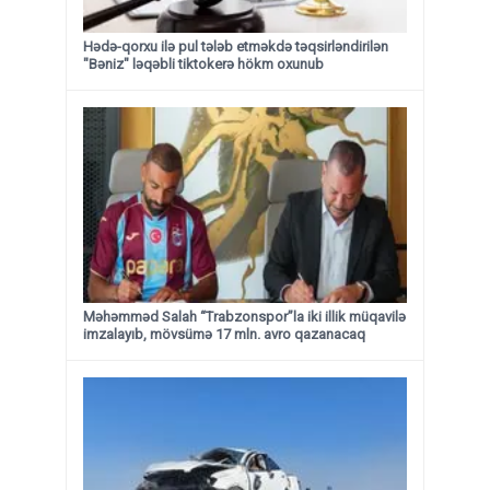
Hədə-qorxu ilə pul tələb etməkdə təqsirləndirilən
"Bəniz" ləqəbli tiktokerə hökm oxunub
Məhəmməd Salah “Trabzonspor”la iki illik müqavilə
imzalayıb, mövsümə 17 mln. avro qazanacaq