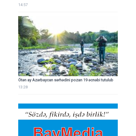
14:57
Ötən ay Azərbaycan sərhədini pozan 19 əcnəbi tutulub
13:28