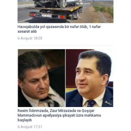
Hacıqabulda yol qəzasında bir nəfər ölüb, 1 nəfər
xəsarət alıb
6 Avqust 18:03
Rasim İldırımzadə, Zaur Mirzəzadə və Qoşqar
Məmmədovun apellyasiya şikayəti üzrə məhkəmə
başlayıb
6 Avqust 17:31