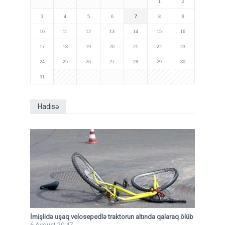
1
2
3
4
5
6
7
8
9
10
11
12
13
14
15
16
17
18
19
20
21
22
23
24
25
26
27
28
29
30
31
Hadisə
İmişlidə uşaq velosepedlə traktorun altında qalaraq ölüb
6 Avqust 20:47