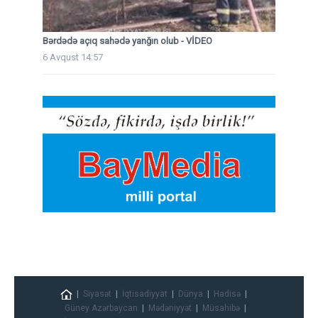
Bərdədə açıq sahədə yanğın olub - VİDEO
6 Avqust 14:57
Siyasət
İqtisadiyyat
Dünya
Hadisə
Güney Azərbaycan
Mədəniyyət
Müsahibə