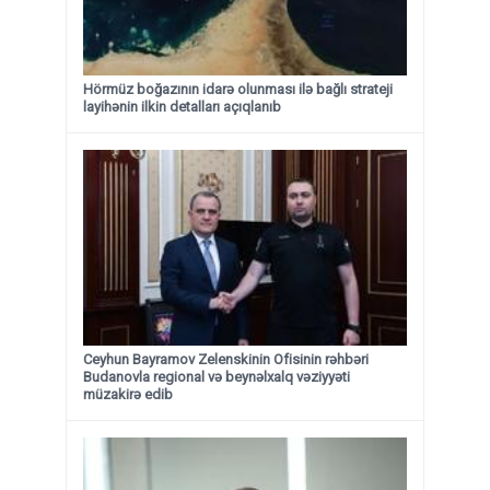
Hörmüz boğazının idarə olunması ilə bağlı strateji
layihənin ilkin detalları açıqlanıb
Ceyhun Bayramov Zelenskinin Ofisinin rəhbəri
Budanovla regional və beynəlxalq vəziyyəti
müzakirə edib