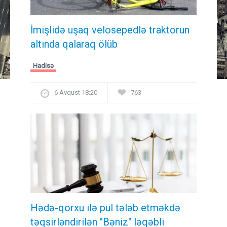
İmişlidə uşaq velosepedlə traktorun
altında qalaraq ölüb
Hadisə
6 Avqust 18:20
763
Hədə-qorxu ilə pul tələb etməkdə
təqsirləndirilən "Bəniz" ləqəbli