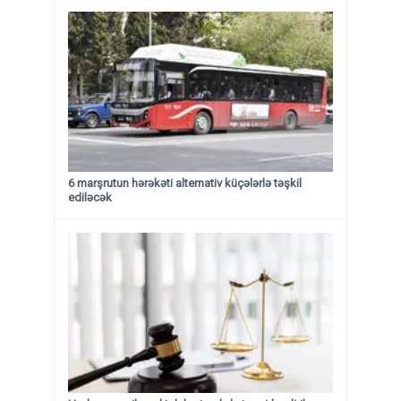
6 marşrutun hərəkəti alternativ küçələrlə təşkil
ediləcək