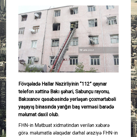
Güney Azərbaycan
Mədəniyyət
Müsahibə
İdman
Layihə
Fövqəladə Hallar Nazirliyinin “112” qaynar
Gündəm
telefon xəttinə Bakı şəhəri, Sabunçu rayonu,
Bakıxanov qəsəbəsində yerləşən çoxmərtəbəli
Cəmiyyət
yaşayış binasında yanğın baş verməsi barədə
məlumat daxil olub.
Peşə etikası
FHN-in Mətbuat xidmətindən verilən xəbərə
görə. məlumatla əlaqədar dərhal əraziyə FHN-in
Əlaqə