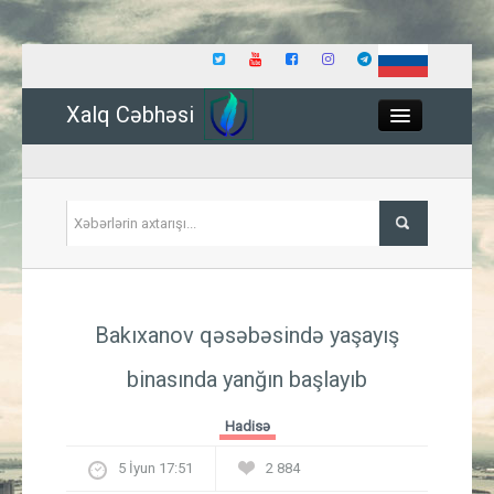
Xalq Cəbhəsi
Close
Siyasət
Bakıxanov qəsəbəsində yaşayış
İqtisadiyyat
binasında yanğın başlayıb
Dünya
Hadisə
Hadisə
5 İyun 17:51
2 884