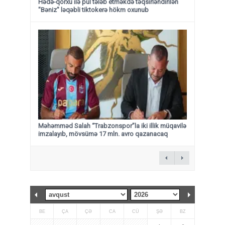
Hədə-qorxu ilə pul tələb etməkdə təqsirləndirilən
"Bəniz" ləqəbli tiktokerə hökm oxunub
Məhəmməd Salah “Trabzonspor”la iki illik müqavilə
imzalayıb, mövsümə 17 mln. avro qazanacaq
BE
ÇA
ÇƏ
CA
CÜ
ŞƏ
BZ