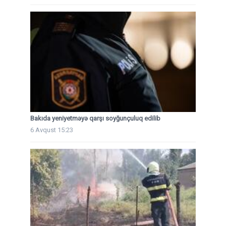
Bakıda yeniyetməyə qarşı soyğunçuluq edilib
6 Avqust 15:23