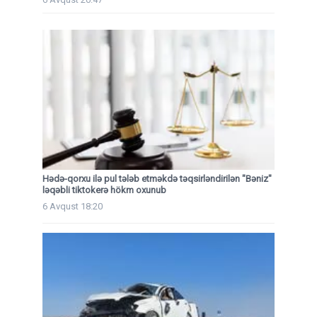
Hədə-qorxu ilə pul tələb etməkdə təqsirləndirilən "Bəniz"
ləqəbli tiktokerə hökm oxunub
6 Avqust 18:20