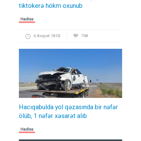
tiktokerə hökm oxunub
Hadisə
6 Avqust 18:03
798
Hacıqabulda yol qəzasında bir nəfər
ölüb, 1 nəfər xəsarət alıb
Hadisə