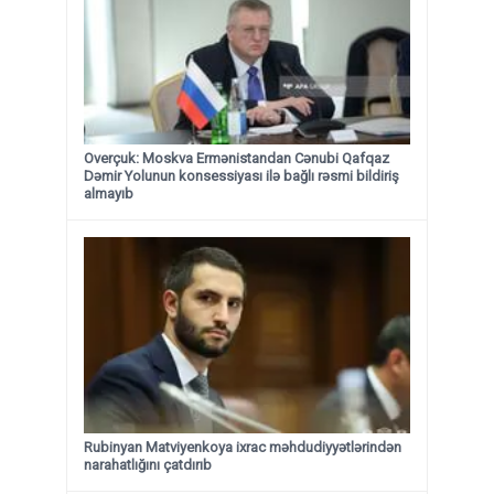
Overçuk: Moskva Ermənistandan Cənubi Qafqaz
Dəmir Yolunun konsessiyası ilə bağlı rəsmi bildiriş
almayıb
Rubinyan Matviyenkoya ixrac məhdudiyyətlərindən
narahatlığını çatdırıb