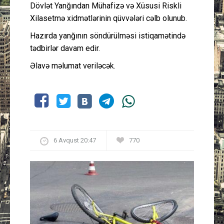
Dövlət Yanğından Mühafizə və Xüsusi Riskli
Xilasetmə xidmətlərinin qüvvələri cəlb olunub.
Hazırda yanğının söndürülməsi istiqamətində
tədbirlər davam edir.
Əlavə məlumat veriləcək.
6 Avqust 20:47
770