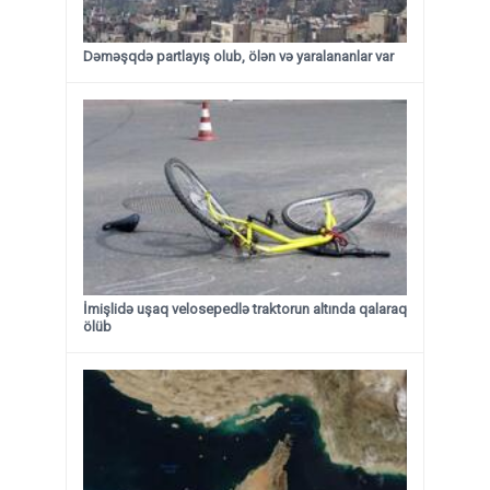
Dəməşqdə partlayış olub, ölən və yaralananlar var
İmişlidə uşaq velosepedlə traktorun altında qalaraq
ölüb