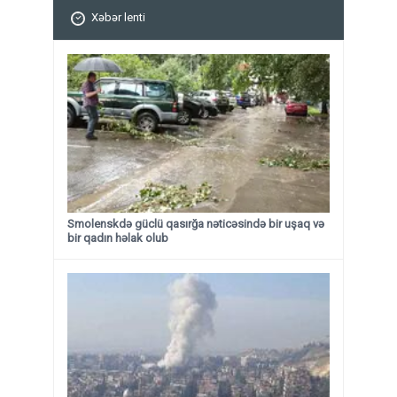
Xəbər lenti
Smolenskdə güclü qasırğa nəticəsində bir uşaq və
bir qadın həlak olub