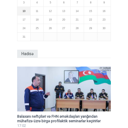
3
4
5
6
7
8
9
10
11
12
13
14
15
16
17
18
19
20
21
22
23
24
25
26
27
28
29
30
31
Hadisə
Balaxanı neftçiləri və FHN əməkdaşları yanğından
mühafizə üzrə birgə profilaktik seminarlar keçirirlər
17:02