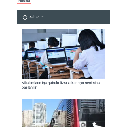
Hadisə
Xəbər lenti
Müəllimlərin işə qəbulu üzrə vakansiya seçiminə
başlanılır