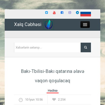
Xalq Cəbhəsi
Close
Siyasət
Bakı-Tbilisi-Bakı qatarına əlavə
İqtisadiyyat
vaqon qoşulacaq
Dünya
Hadisə
Hadisə
10 İyun 10:56
2 254