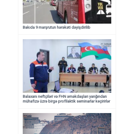
Bakıda 9 marşrutun hərəkəti dəyişdirilib
Balaxanı neftçiləri və FHN əməkdaşları yanğından
mühafizə üzrə birgə profilaktik seminarlar keçirirlər