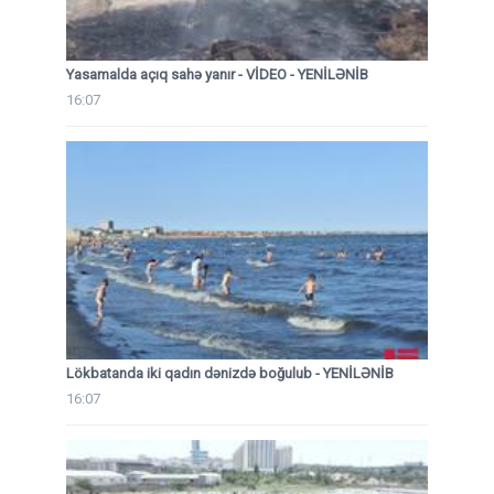
Yasamalda açıq sahə yanır - VİDEO - YENİLƏNİB
16:07
Lökbatanda iki qadın dənizdə boğulub - YENİLƏNİB
16:07