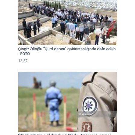
Çingiz Əlioğlu “Qurd qapısı” qəbiristanlığında dəfn edilib
- FOTO
12:57