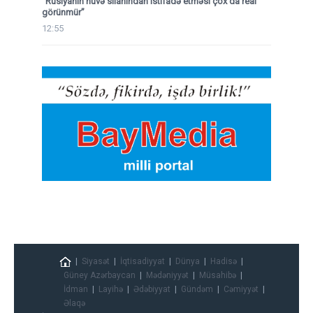
“Rusiyanın nüvə silahından istifadə etməsi çox da real
görünmür”
12:55
Siyasət
İqtisadiyyat
Dünya
Hadisə
Güney Azərbaycan
Mədəniyyət
Müsahibə
İdman
Layihə
Ədəbiyyat
Gündəm
Cəmiyyət
Əlaqə