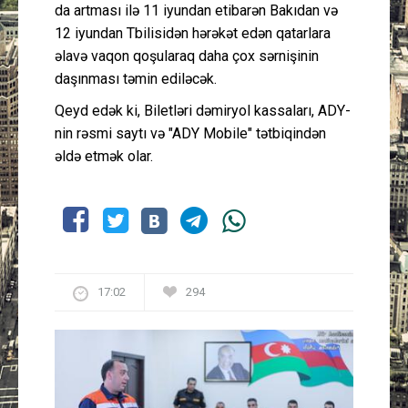
da artması ilə 11 iyundan etibarən Bakıdan və
12 iyundan Tbilisidən hərəkət edən qatarlara
əlavə vaqon qoşularaq daha çox sərnişinin
daşınması təmin ediləcək.
Qeyd edək ki, Biletləri dəmiryol kassaları, ADY-
nin rəsmi saytı və "ADY Mobile" tətbiqindən
əldə etmək olar.
17:02
294