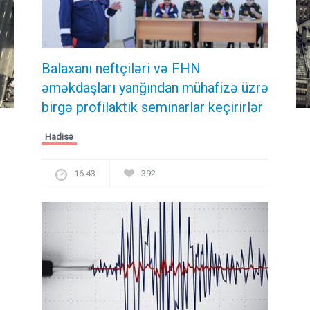
Balaxanı neftçiləri və FHN
əməkdaşları yanğından mühafizə üzrə
birgə profilaktik seminarlar keçirirlər
Hadisə
16:43
392