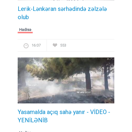
Lerik-Lənkəran sərhədində zəlzələ
olub
Hadisə
16:07
553
Yasamalda açıq sahə yanır - VİDEO -
YENİLƏNİB