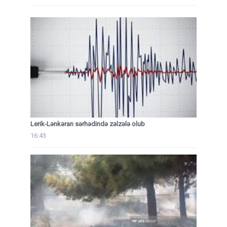
Lerik-Lənkəran sərhədində zəlzələ olub
16:43