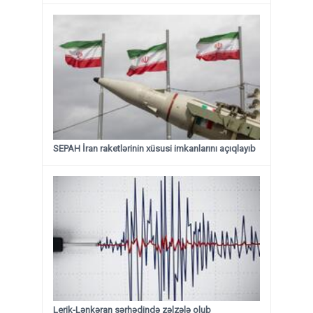
SEPAH İran raketlərinin xüsusi imkanlarını açıqlayıb
Lerik-Lənkəran sərhədində zəlzələ olub