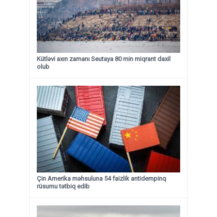
Kütləvi axın zamanı Seutaya 80 min miqrant daxil
olub
Çin Amerika məhsuluna 54 faizlik antidempinq
rüsumu tətbiq edib