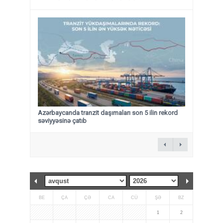
Azərbaycanda tranzit daşımaları son 5 ilin rekord
səviyyəsinə çatıb
BE
ÇA
ÇƏ
CA
CÜ
ŞƏ
BZ
1
2