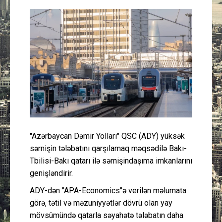
Güney Azərbaycan
Mədəniyyət
Müsahibə
İdman
Layihə
"Azərbaycan Dəmir Yolları" QSC (ADY) yüksək
Gündəm
sərnişin tələbatını qarşılamaq məqsədilə Bakı-
Tbilisi-Bakı qatarı ilə sərnişindaşıma imkanlarını
Cəmiyyət
genişləndirir.
Peşə etikası
ADY-dən "APA-Economics"ə verilən məlumata
görə, tətil və məzuniyyətlər dövrü olan yay
mövsümündə qatarla səyahətə tələbatın daha
Əlaqə