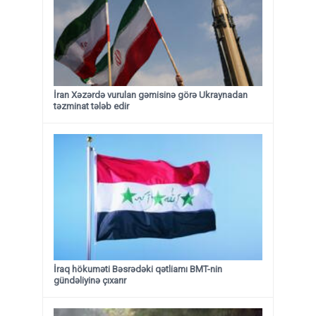
İran Xəzərdə vurulan gəmisinə görə Ukraynadan
təzminat tələb edir
İraq hökuməti Bəsrədəki qətliamı BMT-nin
gündəliyinə çıxarır