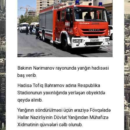
Güney Azərbaycan
Mədəniyyət
Müsahibə
İdman
Layihə
Bakının Nərimanov rayonunda yanğın hadisəsi
baş verib.
Gündəm
Hadisə Tofiq Bəhramov adına Respublika
Stadionunun yaxınlığında yerləşən obyektdə
Cəmiyyət
qeydə alınıb.
Yanğının söndürülməsi üçün əraziyə Fövqəladə
Peşə etikası
Hallar Nazirliyinin Dövlət Yanğından Mühafizə
Xidmətinin qüvvələri cəlb olunub.
Əlaqə