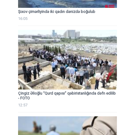
Şıxov çimərliyində iki qadın dənizdə boğulub
16:05
Çingiz Əlioğlu “Qurd qapısı” qəbiristanlığında dəfn edilib
- FOTO
12:57