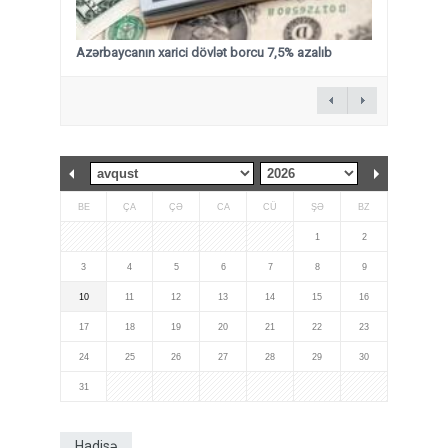
Azərbaycanın xarici dövlət borcu 7,5% azalıb
BE
ÇA
ÇƏ
CA
CÜ
ŞƏ
BZ
1
2
3
4
5
6
7
8
9
10
11
12
13
14
15
16
17
18
19
20
21
22
23
24
25
26
27
28
29
30
31
Hadisə