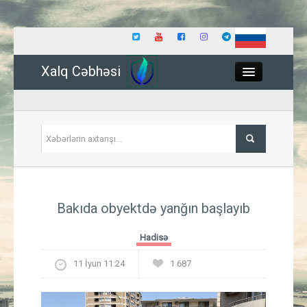
Xalq Cəbhəsi
Close
Siyasət
Bakıda obyektdə yanğın başlayıb
İqtisadiyyat
Hadisə
Dünya
11 İyun 11:24
1 687
Hadisə