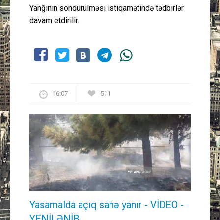
Yanğının söndürülməsi istiqamətində tədbirlər
davam etdirilir.
16:07
511
Yasamalda açıq sahə yanır - VİDEO -
YENİLƏNİB