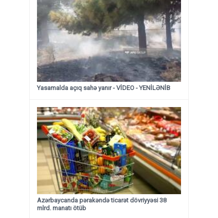
Yasamalda açıq sahə yanır - VİDEO - YENİLƏNİB
Azərbaycanda pərakəndə ticarət dövriyyəsi 38
mlrd. manatı ötüb