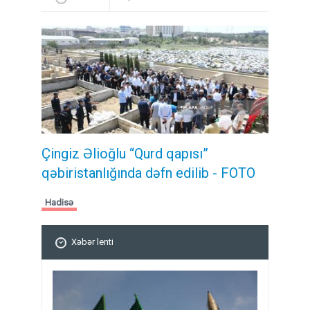
Çingiz Əlioğlu “Qurd qapısı”
qəbiristanlığında dəfn edilib
- FOTO
Hadisə
Xəbər lenti