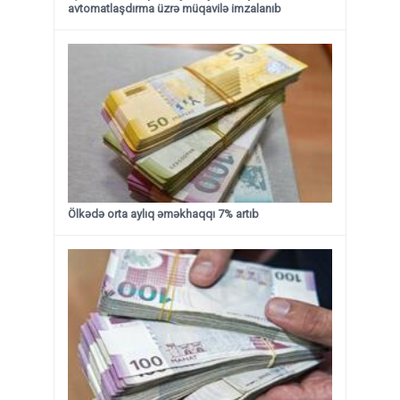
avtomatlaşdırma üzrə müqavilə imzalanıb
Ölkədə orta aylıq əməkhaqqı 7% artıb