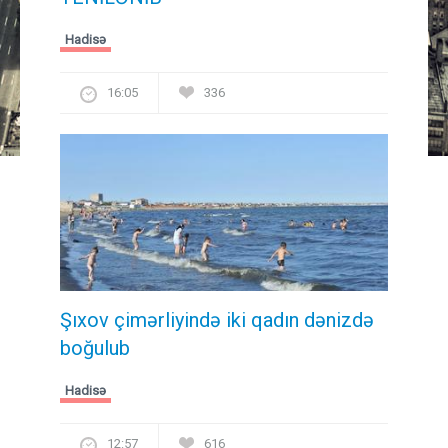
Hadisə
16:05
336
Şıxov çimərliyində iki qadın dənizdə
boğulub
Hadisə
12:57
616