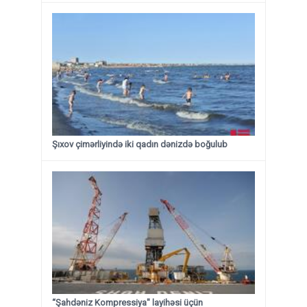
Şıxov çimərliyində iki qadın dənizdə boğulub
“Şahdəniz Kompressiya" layihəsi üçün