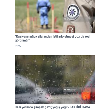
“Rusiyanın nüvə silahından istifadə etməsi çox da real
görünmür”
12:55
Bəzi yerlərdə şimşək çaxır, yağış yağır - FAKTİKİ HAVA