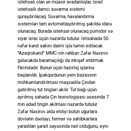
istehsalı olan ən müasir avadanlıqlar, İsrail
istehsallı damcı suvarma sistemi
quraşdırılacaq. Suvarma, havalandırma
sistemləri tam avtomatlaşdırılmış şəkildə idarə
olunacaq. Burada istehsal olunacaq pomidor və
xiyar ixrac üçün nəzərdə tutulur. İstixanada 50
nəfər kənd sakini daimi işlə təmin ediləcək.
"Azaqrokənd" MMC-nin rəhbəri Zəfər Nəsirov
gələcəkdə baramaçılığı da inkişaf etdirmək
fikrindədir. Bunun üçün hazırlıq işlərinə
başlanılıb. İpəkqurdunun yem bazasının
möhkəmləndirilməsi məqsədilə Çindən
gətirilmiş tut tingləri əkilir. Tut bağı üçün
ayrılmış sahədə Çin texnologiyası əsasında 7
min ədəd tingin əkilməsi nəzərdə tutulur.
Zəfər Nəsirov əldə etdiyi bütün uğurlara
dövlətin dəstəyi, fermer və sahibkarlara
yaradılan şərait sayəsində nail olduğunu, eyni