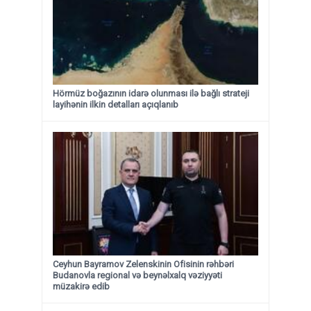
Hörmüz boğazının idarə olunması ilə bağlı strateji
layihənin ilkin detalları açıqlanıb
Ceyhun Bayramov Zelenskinin Ofisinin rəhbəri
Budanovla regional və beynəlxalq vəziyyəti
müzakirə edib