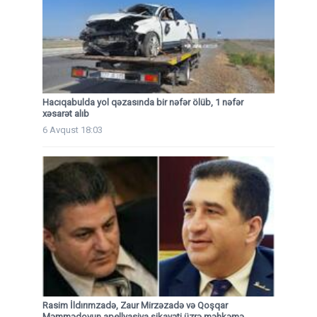
Hacıqabulda yol qəzasında bir nəfər ölüb, 1 nəfər
xəsarət alıb
6 Avqust 18:03
Rasim İldırımzadə, Zaur Mirzəzadə və Qoşqar
Məmmədovun apellyasiya şikayəti üzrə məhkəmə