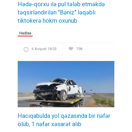
Hədə-qorxu ilə pul tələb etməkdə
təqsirləndirilən "Bəniz" ləqəbli
tiktokerə hökm oxunub
Hadisə
6 Avqust 18:03
798
Hacıqabulda yol qəzasında bir nəfər
ölüb, 1 nəfər xəsarət alıb