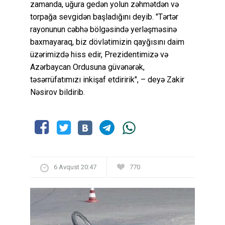
zamanda, uğura gedən yolun zəhmətdən və
torpağa sevgidən başladığını deyib. "Tərtər
rayonunun cəbhə bölgəsində yerləşməsinə
baxmayaraq, biz dövlətimizin qayğısını daim
üzərimizdə hiss edir, Prezidentimizə və
Azərbaycan Ordusuna güvənərək,
təsərrüfatımızı inkişaf etdiririk", – deyə Zakir
Nəsirov bildirib.
6 Avqust 20:47
770