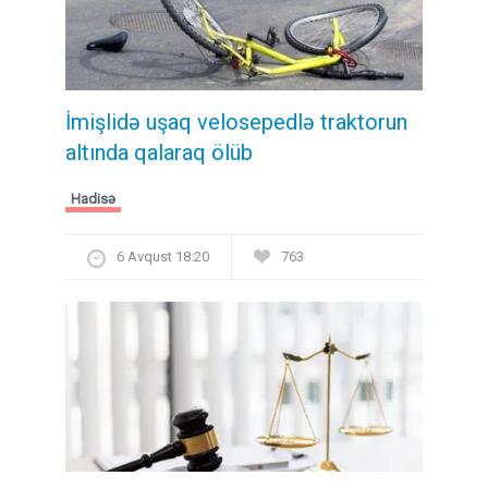
İmişlidə uşaq velosepedlə traktorun
altında qalaraq ölüb
Hadisə
6 Avqust 18:20
763