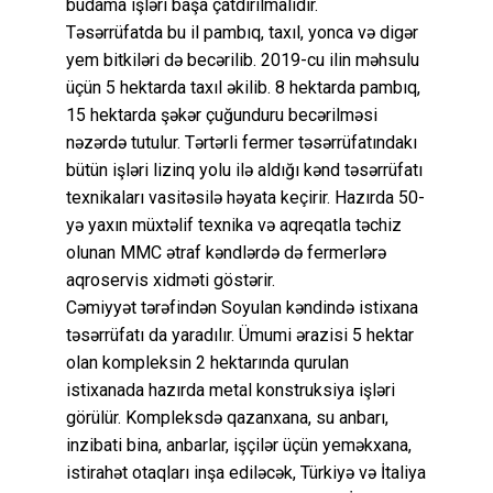
budama işləri başa çatdırılmalıdır.
Təsərrüfatda bu il pambıq, taxıl, yonca və digər
yem bitkiləri də becərilib. 2019-cu ilin məhsulu
üçün 5 hektarda taxıl əkilib. 8 hektarda pambıq,
15 hektarda şəkər çuğunduru becərilməsi
nəzərdə tutulur. Tərtərli fermer təsərrüfatındakı
bütün işləri lizinq yolu ilə aldığı kənd təsərrüfatı
texnikaları vasitəsilə həyata keçirir. Hazırda 50-
yə yaxın müxtəlif texnika və aqreqatla təchiz
olunan MMC ətraf kəndlərdə də fermerlərə
aqroservis xidməti göstərir.
Cəmiyyət tərəfindən Soyulan kəndində istixana
təsərrüfatı da yaradılır. Ümumi ərazisi 5 hektar
olan kompleksin 2 hektarında qurulan
istixanada hazırda metal konstruksiya işləri
görülür. Kompleksdə qazanxana, su anbarı,
inzibati bina, anbarlar, işçilər üçün yeməkxana,
istirahət otaqları inşa ediləcək, Türkiyə və İtaliya