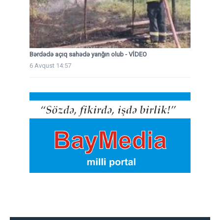
Bərdədə açıq sahədə yanğın olub - VİDEO
6 Avqust 14:57