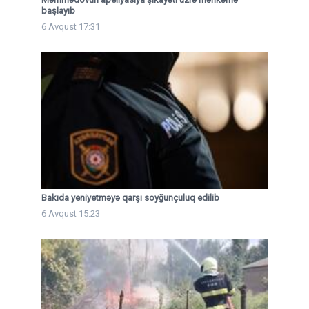
başlayıb
6 Avqust 17:31
Bakıda yeniyetməyə qarşı soyğunçuluq edilib
6 Avqust 15:23