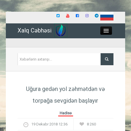
Xalq Cəbhəsi
Close
Siyasət
Uğura gedən yol zəhmətdən və
İqtisadiyyat
torpağa sevgidən başlayır
Dünya
Hadisə
Hadisə
19 Dekabr 2018 12:36
8 260