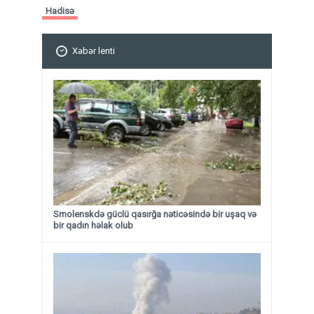
Hadisə
Xəbər lenti
Smolenskdə güclü qasırğa nəticəsində bir uşaq və
bir qadın həlak olub