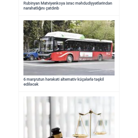
Rubinyan Matviyenkoya ixrac məhdudiyyətlərindən
narahatlığını çatdırıb
6 marşrutun hərəkəti alternativ küçələrlə təşkil
ediləcək