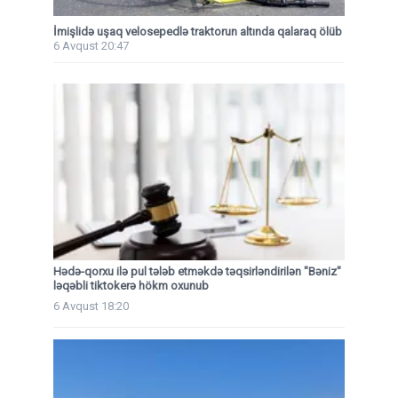
İmişlidə uşaq velosepedlə traktorun altında qalaraq ölüb
6 Avqust 20:47
Hədə-qorxu ilə pul tələb etməkdə təqsirləndirilən "Bəniz"
ləqəbli tiktokerə hökm oxunub
6 Avqust 18:20