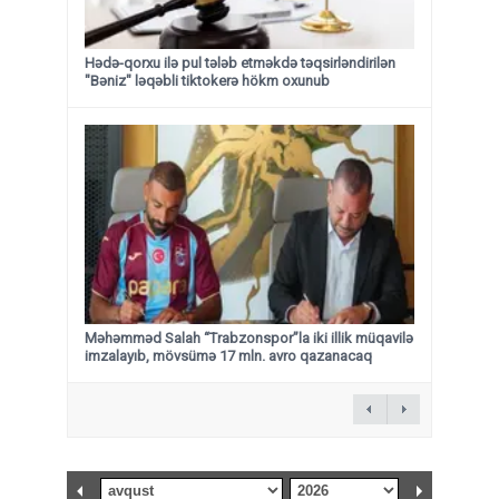
Hədə-qorxu ilə pul tələb etməkdə təqsirləndirilən
"Bəniz" ləqəbli tiktokerə hökm oxunub
Məhəmməd Salah “Trabzonspor”la iki illik müqavilə
imzalayıb, mövsümə 17 mln. avro qazanacaq