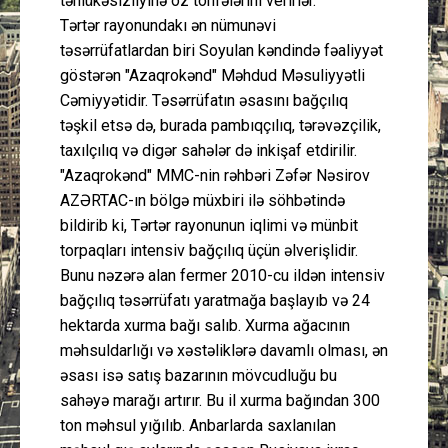
təhlükəsizliyinə öz töhfələrini verirlər.
Tərtər rayonundakı ən nümunəvi
təsərrüfatlardan biri Soyulan kəndində fəaliyyət
göstərən "Azaqrokənd" Məhdud Məsuliyyətli
Cəmiyyətidir. Təsərrüfatın əsasını bağçılıq
təşkil etsə də, burada pambıqçılıq, tərəvəzçilik,
taxılçılıq və digər sahələr də inkişaf etdirilir.
"Azaqrokənd" MMC-nin rəhbəri Zəfər Nəsirov
AZƏRTAC-ın bölgə müxbiri ilə söhbətində
bildirib ki, Tərtər rayonunun iqlimi və münbit
torpaqları intensiv bağçılıq üçün əlverişlidir.
Bunu nəzərə alan fermer 2010-cu ildən intensiv
bağçılıq təsərrüfatı yaratmağa başlayıb və 24
hektarda xurma bağı salıb. Xurma ağacının
məhsuldarlığı və xəstəliklərə davamlı olması, ən
əsası isə satış bazarının mövcudluğu bu
sahəyə marağı artırır. Bu il xurma bağından 300
ton məhsul yığılıb. Anbarlarda saxlanılan