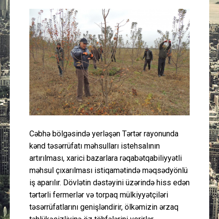
Güney Azərbaycan
Mədəniyyət
Müsahibə
İdman
Layihə
Cəbhə bölgəsində yerləşən Tərtər rayonunda
Gündəm
kənd təsərrüfatı məhsulları istehsalının
artırılması, xarici bazarlara rəqabətqabiliyyətli
Cəmiyyət
məhsul çıxarılması istiqamətində məqsədyönlü
iş aparılır. Dövlətin dəstəyini üzərində hiss edən
Peşə etikası
tərtərli fermerlər və torpaq mülkiyyətçiləri
təsərrüfatlarını genişləndirir, ölkəmizin ərzaq
Əlaqə