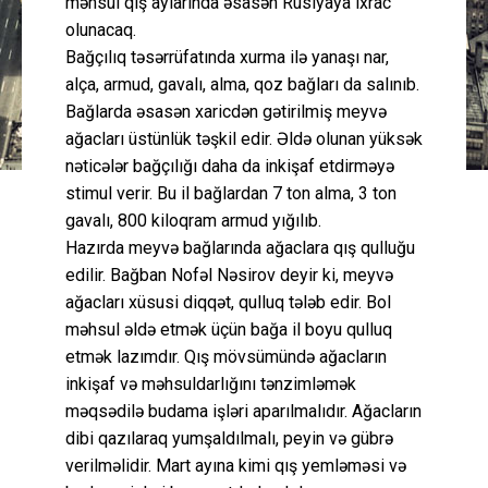
məhsul qış aylarında əsasən Rusiyaya ixrac
olunacaq.
Bağçılıq təsərrüfatında xurma ilə yanaşı nar,
alça, armud, gavalı, alma, qoz bağları da salınıb.
Bağlarda əsasən xaricdən gətirilmiş meyvə
ağacları üstünlük təşkil edir. Əldə olunan yüksək
nəticələr bağçılığı daha da inkişaf etdirməyə
stimul verir. Bu il bağlardan 7 ton alma, 3 ton
gavalı, 800 kiloqram armud yığılıb.
Hazırda meyvə bağlarında ağaclara qış qulluğu
edilir. Bağban Nofəl Nəsirov deyir ki, meyvə
ağacları xüsusi diqqət, qulluq tələb edir. Bol
məhsul əldə etmək üçün bağa il boyu qulluq
etmək lazımdır. Qış mövsümündə ağacların
inkişaf və məhsuldarlığını tənzimləmək
məqsədilə budama işləri aparılmalıdır. Ağacların
dibi qazılaraq yumşaldılmalı, peyin və gübrə
verilməlidir. Mart ayına kimi qış yemləməsi və