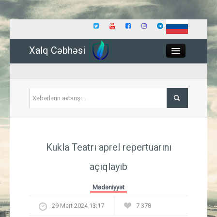
Xalq Cəbhəsi
Close
Siyasət
Kukla Teatrı aprel repertuarını
İqtisadiyyat
açıqlayıb
Dünya
Mədəniyyət
Hadisə
29 Mart 2024 13:17
7 378