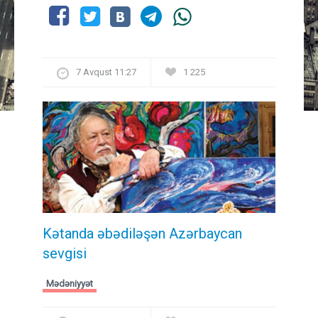
7 Avqust 11:27
1 225
Kətanda əbədiləşən Azərbaycan
sevgisi
Mədəniyyət