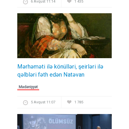
6 Avqust 11:14
1 435
Mərhəməti ilə könülləri, şeirləri ilə
qəlbləri fəth edən Natəvan
Mədəniyyət
5 Avqust 11:07
1 785