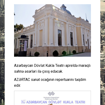
Güney Azərbaycan
Mədəniyyət
Müsahibə
İdman
Layihə
Azərbaycan Dövlət Kukla Teatrı apreldə maraqlı
Gündəm
səhnə əsərləri ilə çıxış edəcək.
Cəmiyyət
AZƏRTAC sənət ocağının repertuarını təqdim
edir.
Peşə etikası
Əlaqə