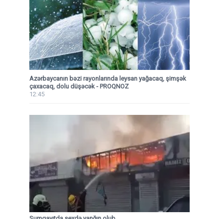
Azərbaycanın bəzi rayonlarında leysan yağacaq, şimşək
çaxacaq, dolu düşəcək - PROQNOZ
12:45
Sumqayıtda sexdə yanğın olub