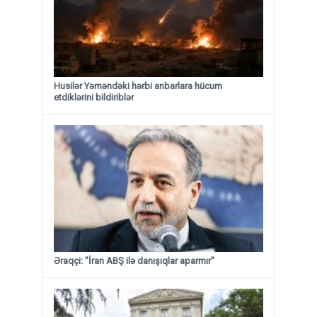
Husilər Yəməndəki hərbi anbarlara hücum
etdiklərini bildiriblər
Əraqçi: "İran ABŞ ilə danışıqlar aparmır"