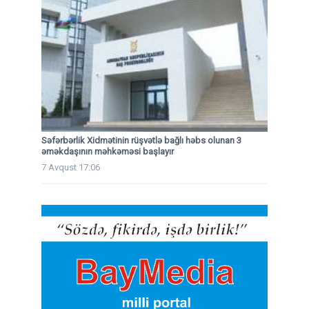
Səfərbərlik Xidmətinin rüşvətlə bağlı həbs olunan 3
əməkdaşının məhkəməsi başlayır
7 Avqust 17:06