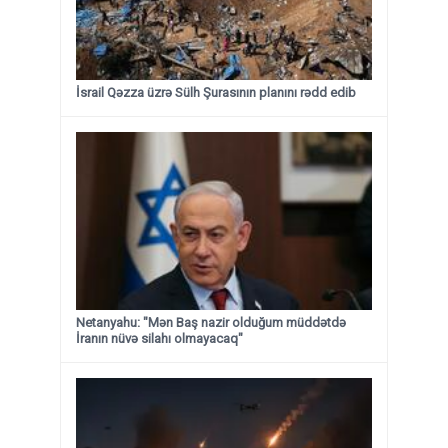
İsrail Qəzza üzrə Sülh Şurasının planını rədd edib
Netanyahu: "Mən Baş nazir olduğum müddətdə
İranın nüvə silahı olmayacaq"