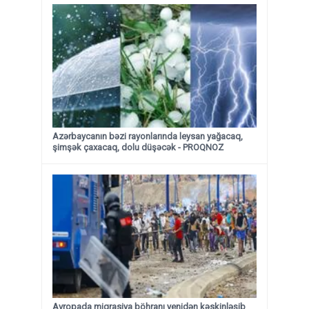
Azərbaycanın bəzi rayonlarında leysan yağacaq,
şimşək çaxacaq, dolu düşəcək - PROQNOZ
Avropada miqrasiya böhranı yenidən kəskinləşib