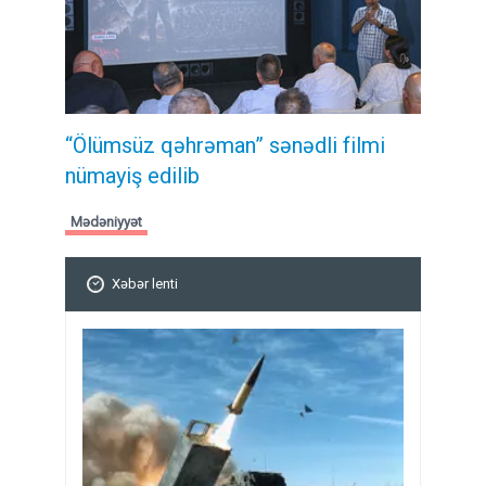
“Ölümsüz qəhrəman” sənədli filmi
nümayiş edilib
Mədəniyyət
Xəbər lenti