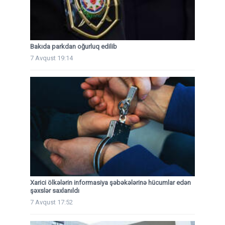
Bakıda parkdan oğurluq edilib
7 Avqust 19:14
Xarici ölkələrin informasiya şəbəkələrinə hücumlar edən
şəxslər saxlanıldı
7 Avqust 17:52