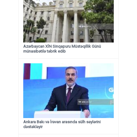
Azərbaycan XİN Sinqapuru Müstəqillik Günü
münasibətilə təbrik edib
Ankara Bakı və İrəvan arasında sülh səylərini
dəstəkləyir