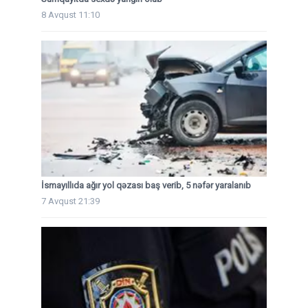
8 Avqust 11:10
İsmayıllıda ağır yol qəzası baş verib, 5 nəfər yaralanıb
7 Avqust 21:39