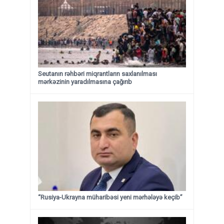
Seutanın rəhbəri miqrantların saxlanılması
mərkəzinin yaradılmasına çağırıb
“Rusiya-Ukrayna müharibəsi yeni mərhələyə keçib”