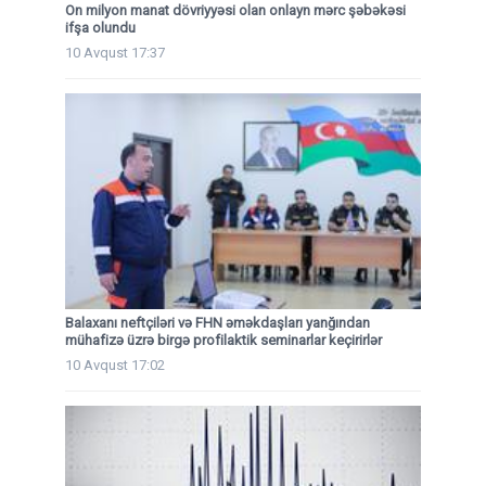
On milyon manat dövriyyəsi olan onlayn mərc şəbəkəsi
ifşa olundu
10 Avqust 17:37
Balaxanı neftçiləri və FHN əməkdaşları yanğından
mühafizə üzrə birgə profilaktik seminarlar keçirirlər
10 Avqust 17:02