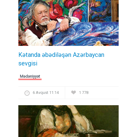
Kətanda əbədiləşən Azərbaycan
sevgisi
Mədəniyyət
6 Avqust 11:14
1 778