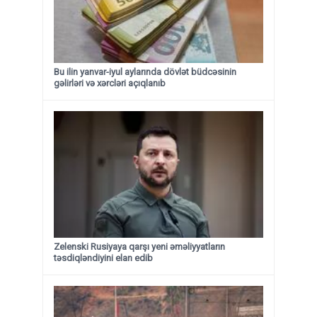
Bu ilin yanvar-iyul aylarında dövlət büdcəsinin
gəlirləri və xərcləri açıqlanıb
Zelenski Rusiyaya qarşı yeni əməliyyatların
təsdiqləndiyini elan edib