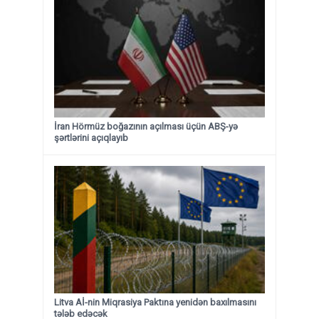
İran Hörmüz boğazının açılması üçün ABŞ-yə
şərtlərini açıqlayıb
Litva Aİ-nin Miqrasiya Paktına yenidən baxılmasını
tələb edəcək