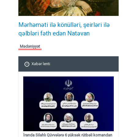
Mərhəməti ilə könülləri, şeirləri ilə
qəlbləri fəth edən Natəvan
Mədəniyyət
Xəbər lenti
İranda Silahlı Qüvvələrə 6 yüksək rütbəli komandan