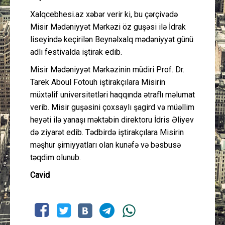
Xalqcebhesi.az xəbər verir ki, bu çərçivədə
Misir Mədəniyyət Mərkəzi öz guşəsi ilə İdrak
liseyində keçirilən Beynəlxalq mədəniyyət günü
adlı festivalda iştirak edib.
Misir Mədəniyyət Mərkəzinin müdiri Prof. Dr.
Tarek Aboul Fotouh iştirakçılara Misirin
müxtəlif universitetləri haqqında ətraflı məlumat
verib. Misir guşəsini çoxsaylı şagird və müəllim
heyəti ilə yanaşı məktəbin direktoru İdris Əliyev
də ziyarət edib. Tədbirdə iştirakçılara Misirin
məşhur şirniyyatları olan kunəfə və bəsbusə
təqdim olunub.
Cavid