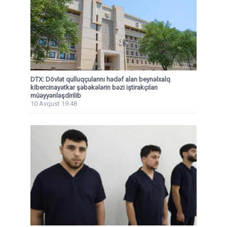
DTX: Dövlət qulluqçularını hədəf alan beynəlxalq
kibercinayətkar şəbəkələrin bəzi iştirakçıları
müəyyənləşdirilib
10 Avqust 19:48