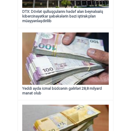
DTX: Dövlət qulluqçularını hədəf alan beynəlxalq
kibercinayətkar şəbəkələrin bəzi iştirakçıları
müəyyənləşdirilib
Yeddi ayda icmal büdcənin gəlirləri 28,8 milyard
manat olub