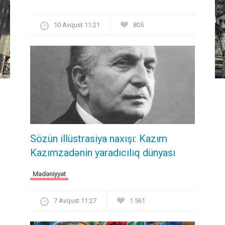
10 Avqust 11:21
805
Sözün illüstrasiya naxışı: Kazım
Kazımzadənin yaradıcılıq dünyası
Mədəniyyət
7 Avqust 11:27
1 561