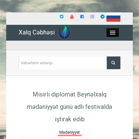
Xalq Cəbhəsi
Close
Siyasət
Misirli diplomat Beynəlxalq
İqtisadiyyat
mədəniyyət günü adlı festivalda
Dünya
iştirak edib
Hadisə
Mədəniyyət