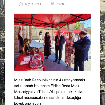
5 İyun 08:41
6 650
Güney Azərbaycan
Mədəniyyət
Müsahibə
İdman
Layihə
Gündəm
Cəmiyyət
Misir Ərəb Respublikasının Azərbaycandakı
səfiri cənab Houssam Eldine Reda Misir
Peşə etikası
Mədəniyyət və Təhsil Əlaqələri mərkəzi ilə
təhsil müəssisələri arasında əməkdaşlığa
Əlaqə
böyük önəm verir.