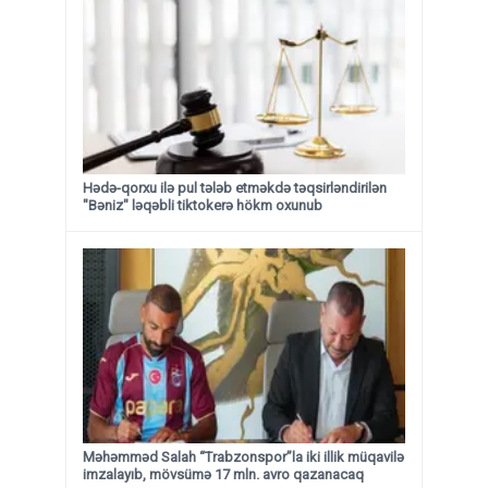
Hədə-qorxu ilə pul tələb etməkdə təqsirləndirilən
"Bəniz" ləqəbli tiktokerə hökm oxunub
Məhəmməd Salah “Trabzonspor”la iki illik müqavilə
imzalayıb, mövsümə 17 mln. avro qazanacaq