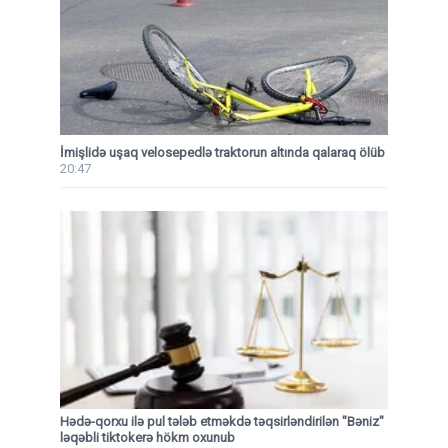
İmişlidə uşaq velosepedlə traktorun altında qalaraq ölüb
20:47
Hədə-qorxu ilə pul tələb etməkdə təqsirləndirilən "Bəniz"
ləqəbli tiktokerə hökm oxunub