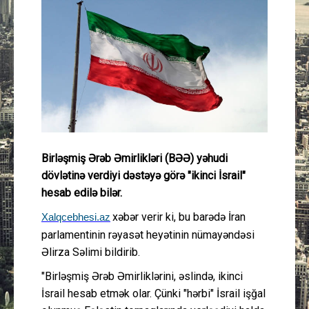
Güney Azərbaycan
Mədəniyyət
Müsahibə
İdman
Layihə
Birləşmiş Ərəb Əmirlikləri (BƏƏ) yəhudi
dövlətinə verdiyi dəstəyə görə "ikinci İsrail"
hesab edilə bilər.
Gündəm
xəbər verir ki, bu barədə İran
Xalqcebhesi.az
Cəmiyyət
parlamentinin rəyasət heyətinin nümayəndəsi
Əlirza Səlimi bildirib.
Peşə etikası
"Birləşmiş Ərəb Əmirliklərini, əslində, ikinci
İsrail hesab etmək olar. Çünki "hərbi" İsrail işğal
Əlaqə