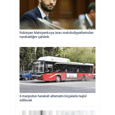
Rubinyan Matviyenkoya ixrac məhdudiyyətlərindən
narahatlığını çatdırıb
6 marşrutun hərəkəti alternativ küçələrlə təşkil
ediləcək