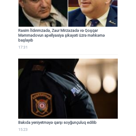
Rasim İldırımzadə, Zaur Mirzəzadə və Qoşqar
Məmmədovun apellyasiya şikayəti üzrə məhkəmə
başlayıb
17:31
Bakıda yeniyetməyə qarşı soyğunçuluq edilib
15:23