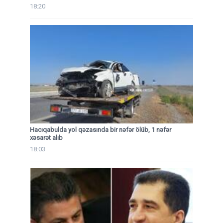
18:20
Hacıqabulda yol qəzasında bir nəfər ölüb, 1 nəfər
xəsarət alıb
18:03