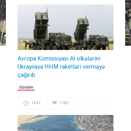
Avropa Komissiyası Aİ ölkələrini
Ukraynaya HHM raketləri verməyə
çağırıb
Gündəm
14:47
1 022