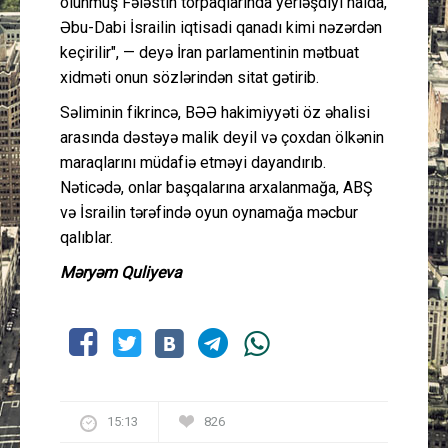
olunmuş Fələstin torpaqlarında yerləşdiyi halda,
Əbu-Dabi İsrailin iqtisadi qanadı kimi nəzərdən
keçirilir", — deyə İran parlamentinin mətbuat
xidməti onun sözlərindən sitat gətirib.
Səliminin fikrincə, BƏƏ hakimiyyəti öz əhalisi
arasında dəstəyə malik deyil və çoxdan ölkənin
maraqlarını müdafiə etməyi dayandırıb.
Nəticədə, onlar başqalarına arxalanmağa, ABŞ
və İsrailin tərəfində oyun oynamağa məcbur
qalıblar.
Məryəm Quliyeva
15:13
826