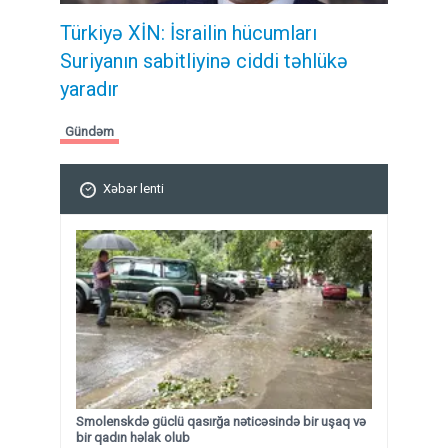
Türkiyə XİN: İsrailin hücumları
Suriyanın sabitliyinə ciddi təhlükə
yaradır
Gündəm
Xəbər lenti
Smolenskdə güclü qasırğa nəticəsində bir uşaq və
bir qadın həlak olub