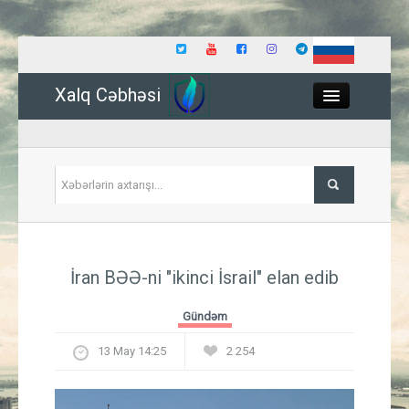
Xalq Cəbhəsi
Close
Siyasət
İran BƏƏ-ni "ikinci İsrail" elan edib
İqtisadiyyat
Gündəm
Dünya
13 May 14:25
2 254
Hadisə