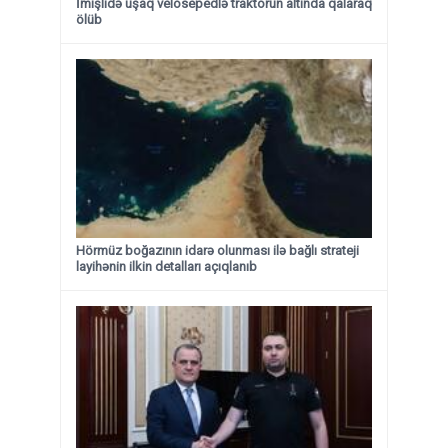
İmişlidə uşaq velosepedlə traktorun altında qalaraq
ölüb
Hörmüz boğazının idarə olunması ilə bağlı strateji
layihənin ilkin detalları açıqlanıb