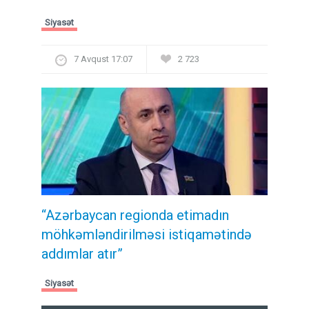
Siyasət
7 Avqust 17:07
2 723
“Azərbaycan regionda etimadın
möhkəmləndirilməsi istiqamətində
addımlar atır”
Siyasət