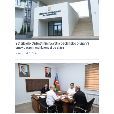
Səfərbərlik Xidmətinin rüşvətlə bağlı həbs olunan 3
əməkdaşının məhkəməsi başlayır
7 Avqust 17:06