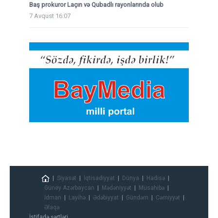
Baş prokuror Laçın və Qubadlı rayonlarında olub
7 Avqust 16:07
Siyasət
İqtisadiyyat
Dünya
Hadisə
Güney Azərbaycan
Mədəniyyət
Müsahibə
İdman
Layihə
Ədəbiyyat
Gündəm
Cəmiyyət
Əlaqə
İstifadə şərtləri