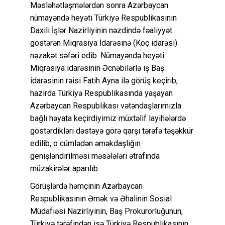
Məsləhətləşmələrdən sonra Azərbaycan
nümayəndə heyəti Türkiyə Respublikasının
Daxili İşlər Nazirliyinin nəzdində fəaliyyət
göstərən Miqrasiya İdarəsinə (Köç idarəsi)
nəzakət səfəri edib. Nümayəndə heyəti
Miqrasiya idarəsinin Əcnəbilərlə iş Baş
idarəsinin rəisi Fatih Ayna ilə görüş keçirib,
hazırda Türkiyə Respublikasında yaşayan
Azərbaycan Respublikası vətəndaşlarımızla
bağlı həyata keçirdiyimiz müxtəlif layihələrdə
göstərdikləri dəstəyə görə qarşı tərəfə təşəkkür
edilib, o cümlədən əməkdaşlığın
genişləndirilməsi məsələləri ətrafında
müzakirələr aparılıb.
Görüşlərdə həmçinin Azərbaycan
Respublikasının Əmək və Əhalinin Sosial
Müdafiəsi Nazirliyinin, Baş Prokurorluğunun,
Türkiyə tərəfindən isə Türkiyə Respublikasının