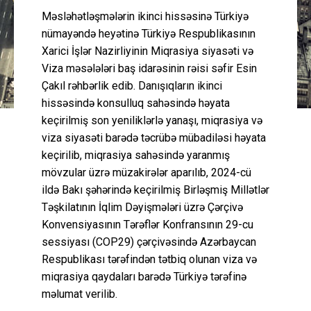
Məsləhətləşmələrin ikinci hissəsinə Türkiyə
nümayəndə heyətinə Türkiyə Respublikasının
Xarici İşlər Nazirliyinin Miqrasiya siyasəti və
Viza məsələləri baş idarəsinin rəisi səfir Esin
Çakıl rəhbərlik edib. Danışıqların ikinci
hissəsində konsulluq sahəsində həyata
keçirilmiş son yeniliklərlə yanaşı, miqrasiya və
viza siyasəti barədə təcrübə mübadiləsi həyata
keçirilib, miqrasiya sahəsində yaranmış
mövzular üzrə müzakirələr aparılıb, 2024-cü
ildə Bakı şəhərində keçirilmiş Birləşmiş Millətlər
Təşkilatının İqlim Dəyişmələri üzrə Çərçivə
Konvensiyasının Tərəflər Konfransının 29-cu
sessiyası (COP29) çərçivəsində Azərbaycan
Respublikası tərəfindən tətbiq olunan viza və
miqrasiya qaydaları barədə Türkiyə tərəfinə
məlumat verilib.