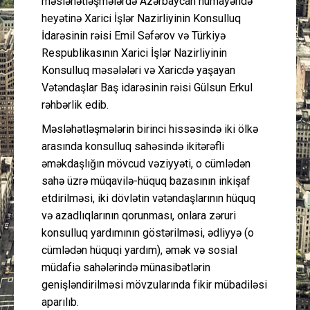
məsləhətləşmələrdə Azərbaycan nümayəndə
heyətinə Xarici İşlər Nazirliyinin Konsulluq
İdarəsinin rəisi Emil Səfərov və Türkiyə
Respublikasının Xarici İşlər Nazirliyinin
Konsulluq məsələləri və Xaricdə yaşayan
Vətəndaşlar Baş idarəsinin rəisi Gülsun Erkul
rəhbərlik edib.
Məsləhətləşmələrin birinci hissəsində iki ölkə
arasında konsulluq sahəsində ikitərəfli
əməkdaşlığın mövcud vəziyyəti, o cümlədən
sahə üzrə müqavilə-hüquq bazasının inkişaf
etdirilməsi, iki dövlətin vətəndaşlarının hüquq
və azadlıqlarının qorunması, onlara zəruri
konsulluq yardımının göstərilməsi, ədliyyə (o
cümlədən hüquqi yardım), əmək və sosial
müdafiə sahələrində münasibətlərin
genişləndirilməsi mövzularında fikir mübadiləsi
aparılıb.