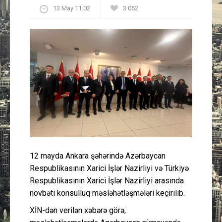
13 May 11:02
3 052
Güney Azərbaycan
Mədəniyyət
Müsahibə
İdman
Layihə
Gündəm
12 mayda Ankara şəhərində Azərbaycan
Cəmiyyət
Respublikasının Xarici İşlər Nazirliyi və Türkiyə
Respublikasının Xarici İşlər Nazirliyi arasında
Peşə etikası
növbəti konsulluq məsləhətləşmələri keçirilib.
XİN-dən verilən xəbərə görə,
Əlaqə