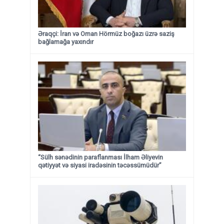
Əraqçi: İran və Oman Hörmüz boğazı üzrə saziş
bağlamağa yaxındır
“Sülh sənədinin paraflanması İlham Əliyevin
qətiyyət və siyasi iradəsinin təcəssümüdür”