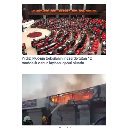
Yıldız: PKK-nın tərksilahını nəzərdə tutan 12
maddəlik qanun layihəsi qəbul olundu ​​​​​​​