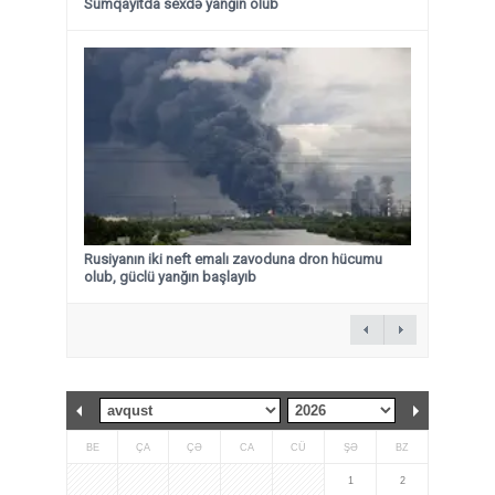
Sumqayıtda sexdə yanğın olub
Rusiyanın iki neft emalı zavoduna dron hücumu
olub, güclü yanğın başlayıb
BE
ÇA
ÇƏ
CA
CÜ
ŞƏ
BZ
1
2