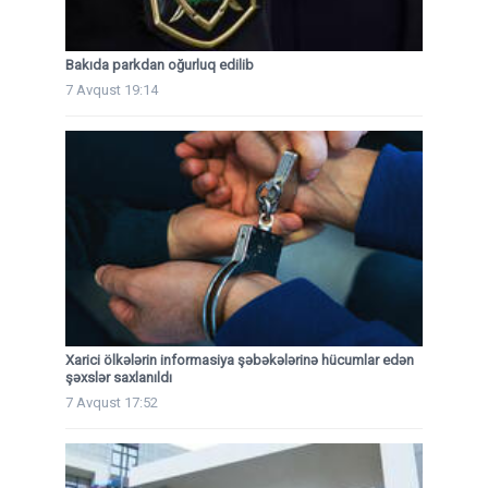
Bakıda parkdan oğurluq edilib
7 Avqust 19:14
Xarici ölkələrin informasiya şəbəkələrinə hücumlar edən
şəxslər saxlanıldı
7 Avqust 17:52