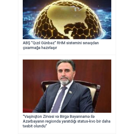
ABŞ "Qızıl Günbəz" RHM sistemini sınaqdan
çıxarmağa hazırlaşır
“Vaşinqton Zirvəsi və Birgə Bəyannamə ilə
Azərbayanın regionda yaratdığı status-kvo bir daha
təsbit olundu”