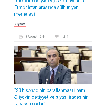
transformasiyası və Azərbaycanla
Ermənistan arasında sülhün yeni
mərhələsi
Siyasət
8 Avqust 16:44
1 211
“Sülh sənədinin paraflanması İlham
Əliyevin qətiyyət və siyasi iradəsinin
təcəssümüdür”