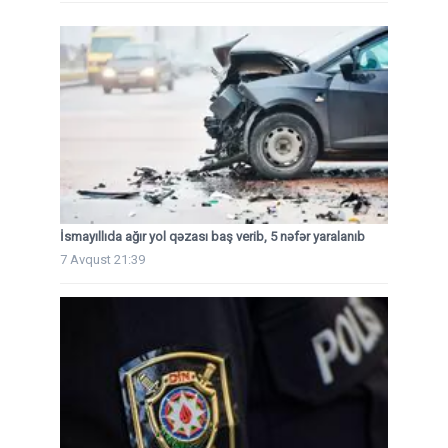
İsmayıllıda ağır yol qəzası baş verib, 5 nəfər yaralanıb
7 Avqust 21:39