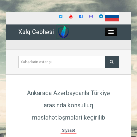
Xalq Cəbhəsi
Close
Siyasət
Ankarada Azərbaycanla Türkiyə
İqtisadiyyat
arasında konsulluq
Dünya
məsləhətləşmələri keçirilib
Hadisə
Siyasət