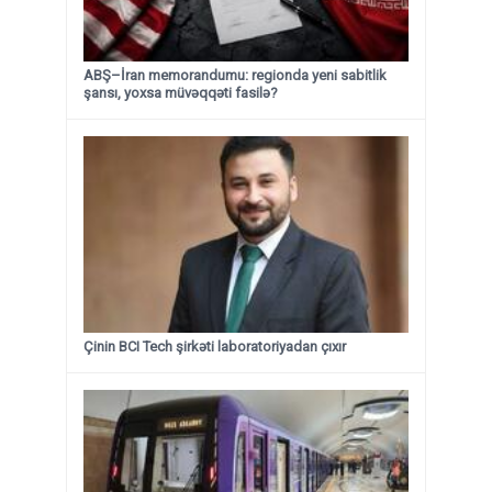
ABŞ–İran memorandumu: regionda yeni sabitlik
şansı, yoxsa müvəqqəti fasilə?
Çinin BCI Tech şirkəti laboratoriyadan çıxır