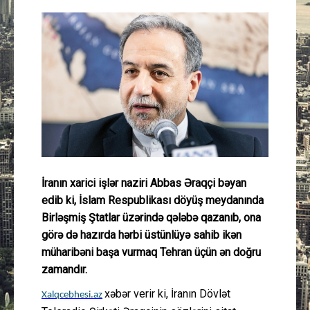
Güney Azərbaycan
Mədəniyyət
Müsahibə
İdman
Layihə
İranın xarici işlər naziri Abbas Əraqçi bəyan
Gündəm
edib ki, İslam Respublikası döyüş meydanında
Birləşmiş Ştatlar üzərində qələbə qazanıb, ona
Cəmiyyət
görə də hazırda hərbi üstünlüyə sahib ikən
müharibəni başa vurmaq Tehran üçün ən doğru
Peşə etikası
zamandır.
xəbər verir ki, İranın Dövlət
Xalqcebhesi.az
Əlaqə