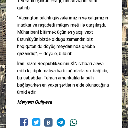
Teleradio Şirkəti Əraqçinin sözlərini sitat
gətirib.
"Vaşinqton silahlı qüvvələrimizin və xalqımızın
inadkar və rəşadətli müqaviməti ilə qarşılaşdı.
Müharibəni bitirmək üçün ən yaxşı vaxt
üstünlüyün bizdə olduğu zamandır; biz
həqiqətən də döyüş meydanında qələbə
qazandıq", — deyə o, bildirib.
İran İslam Respublikasının XİN rəhbəri əlavə
edib ki, diplomatiya hərbi uğurlarla sıx bağlıdır,
bu səbəbdən Tehran amerikalılarla sülh
bağlayarkən ən yaxşı şərtlərin əldə olunacağına
ümid edir.
Məryəm Quliyeva