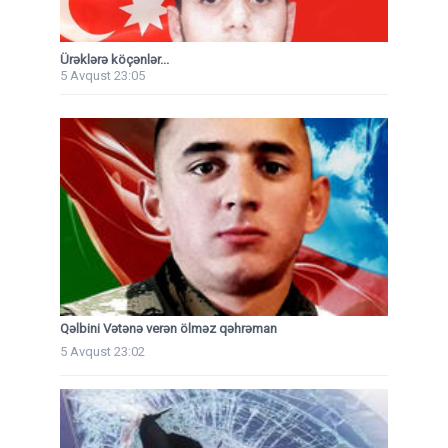
Ürəklərə köçənlər...
5 Avqust 23:05
Qəlbini Vətənə verən ölməz qəhrəman
5 Avqust 23:02