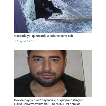
Gəncədə yol qəzasında 3 nəfər xəsarət alıb
5 Avqust 19:28
Bakıda peyda olan "beynəlxalq hüquq müdafiəçisi"
David Seliverstov kimdir? – SENSASİON detallar