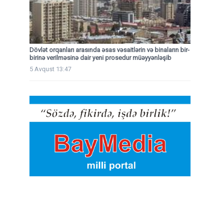
Dövlət orqanları arasında əsas vəsaitlərin və binaların bir-
birinə verilməsinə dair yeni prosedur müəyyənləşib
5 Avqust 13:47