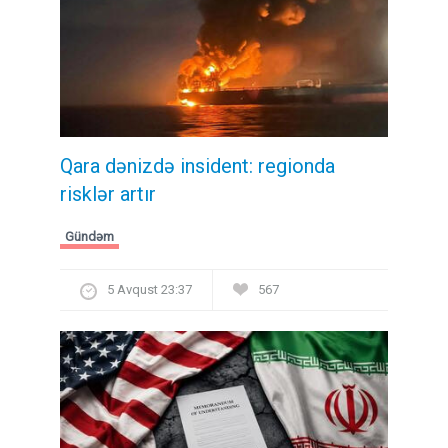
Qara dənizdə insident: regionda
risklər artır
Gündəm
5 Avqust 23:37
567