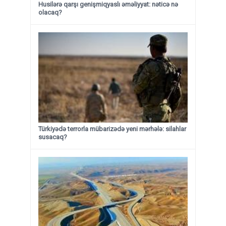
Husilərə qarşı genişmiqyaslı əməliyyat: nəticə nə
olacaq?
Türkiyədə terrorla mübarizədə yeni mərhələ: silahlar
susacaq?