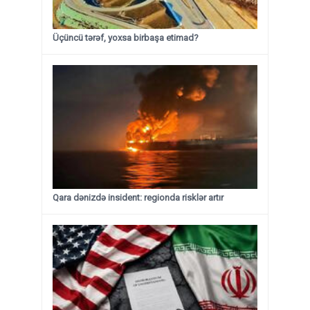
Üçüncü tərəf, yoxsa birbaşa etimad?
Qara dənizdə insident: regionda risklər artır