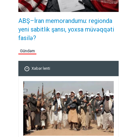
ABŞ–İran memorandumu: regionda
yeni sabitlik şansı, yoxsa müvəqqəti
fasilə?
Gündəm
Xəbər lenti