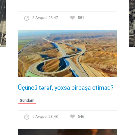
5 Avqust 23:47
581
Üçüncü tərəf, yoxsa birbaşa etimad?
Gündəm
5 Avqust 23:43
546