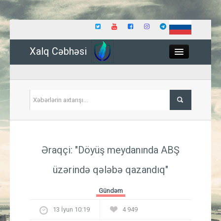
Xalq Cəbhəsi
Close
Siyasət
Əraqçi: "Döyüş meydanında ABŞ
İqtisadiyyat
üzərində qələbə qazandıq"
Dünya
Gündəm
Hadisə
13 İyun 10:19
4 949