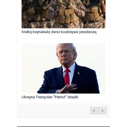
Krallıq beynəlxalq dəniz koalisiyası yaradacaq
Ukrayna Trampdan “Patriot” istəyib