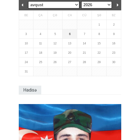
BE
ÇA
ÇƏ
CA
CÜ
ŞƏ
BZ
1
2
3
4
5
6
7
8
9
10
11
12
13
14
15
16
17
18
19
20
21
22
23
24
25
26
27
28
29
30
31
Hadisə