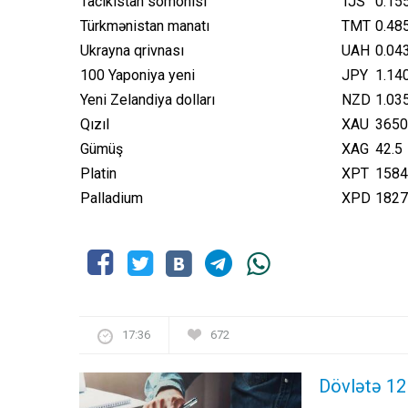
Tacikistan somonisi
TJS
0.15
Türkmənistan manatı
TMT
0.48
Ukrayna qrivnası
UAH
0.04
100 Yaponiya yeni
JPY
1.14
Yeni Zelandiya dolları
NZD
1.03
Qızıl
XAU
3650
Gümüş
XAG
42.5
Platin
XPT
1584
Palladium
XPD
1827
17:36
672
Dövlətə 12