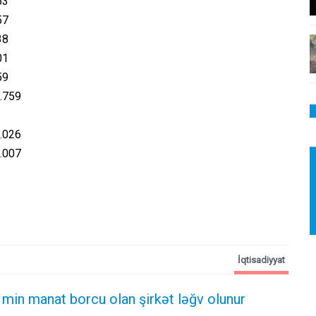
53
57
38
01
59
.759
.026
.007
İqtisadiyyat
 min manat borcu olan şirkət ləğv olunur