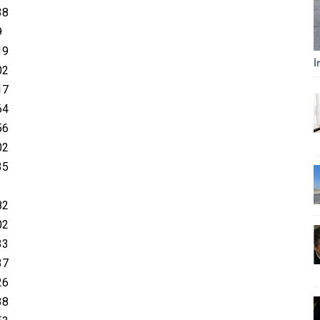
38
9
19
İ
02
17
64
56
02
35
82
02
33
37
26
38