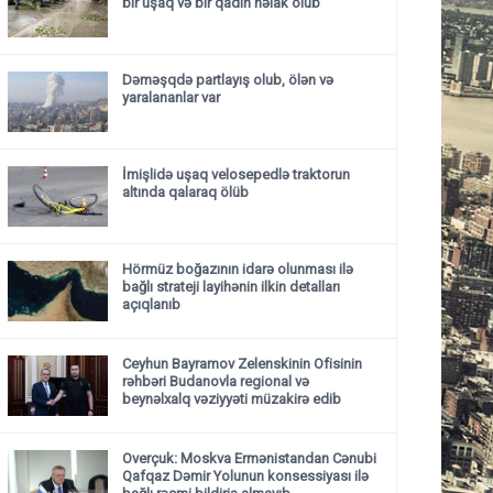
bir uşaq və bir qadın həlak olub
Dəməşqdə partlayış olub, ölən və
yaralananlar var
İmişlidə uşaq velosepedlə traktorun
altında qalaraq ölüb
Hörmüz boğazının idarə olunması ilə
bağlı strateji layihənin ilkin detalları
açıqlanıb
Ceyhun Bayramov Zelenskinin Ofisinin
rəhbəri Budanovla regional və
beynəlxalq vəziyyəti müzakirə edib
Overçuk: Moskva Ermənistandan Cənubi
Qafqaz Dəmir Yolunun konsessiyası ilə