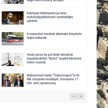
bağlı rəsmi bildiriş almayıb
Rubinyan Matviyenkoya ixrac
məhdudiyyətlərindən narahatlığını
çatdırıb
6 marşrutun hərəkəti alternativ küçələrlə
təşkil ediləcək
Hədə-qorxu ilə pul tələb etməkdə
təqsirləndirilən "Bəniz" ləqəbli tiktokerə
hökm oxunub
Məhəmməd Salah “Trabzonspor”la iki
illik müqavilə imzalayıb, mövsümə 17
mln. avro qazanacaq