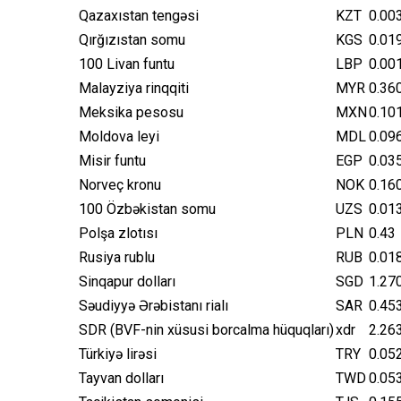
Qazaxıstan tengəsi
KZT
0.00
Qırğızıstan somu
KGS
0.01
100 Livan funtu
LBP
0.00
Malayziya rinqqiti
MYR
0.36
Meksika pesosu
MXN
0.10
Moldova leyi
MDL
0.09
Misir funtu
EGP
0.03
Norveç kronu
NOK
0.16
100 Özbəkistan somu
UZS
0.01
Polşa zlotısı
PLN
0.43
Rusiya rublu
RUB
0.01
Sinqapur dolları
SGD
1.27
Səudiyyə Ərəbistanı rialı
SAR
0.45
SDR (BVF-nin xüsusi borcalma hüquqları)
xdr
2.26
Türkiyə lirəsi
TRY
0.05
Tayvan dolları
TWD
0.05