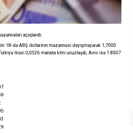
əzənnələri açıqlanıb.
tın 18-də ABŞ dollarının məzənnəsi dəyişməyərək 1,7000
Türkiyə lirəsi 0,0526 manata kimi ucuzlaşıb, Avro isə 1.8507
07
59
2
95
03
29