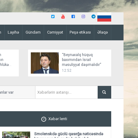
n
Layihə
Gündəm
Cəmiyyət
Peşə etikası
Əlaqə
n
“Beynəxalq hüquq
ın
baxımından İsrail
əhlükə
məsuliyyət daşımalıdır”
12:52
 var
İmişlidə uşaq velosepedlə tr
Xəbər lenti
Smolenskdə güclü qasırğa nəticəsində