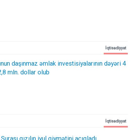
İqtisadiyyat
nun daşınmaz əmlak investisiyalarının dəyəri 4
,8 mln. dollar olub
İqtisadiyyat
Şurası qızılın iyul qiymətini açıqladı