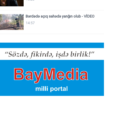
Bərdədə açıq sahədə yanğın olub - VİDEO
14:57