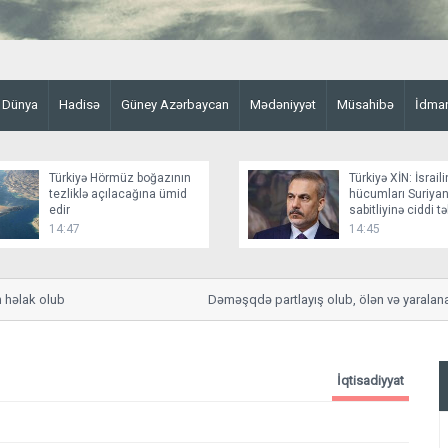
Dünya
Hadisə
Güney Azərbaycan
Mədəniyyət
Müsahibə
İdma
Türkiyə Hörmüz boğazının
Türkiyə XİN: İsraili
tezliklə açılacağına ümid
hücumları Suriyan
edir
sabitliyinə ciddi t
yaradır
14:47
14:45
ak olub
Dəməşqdə partlayış olub, ölən və yaralananlar
İqtisadiyyat