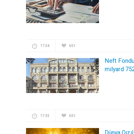
17:34
651
Neft Fondu
milyard 752
17:33
651
Dünya Qızıl 