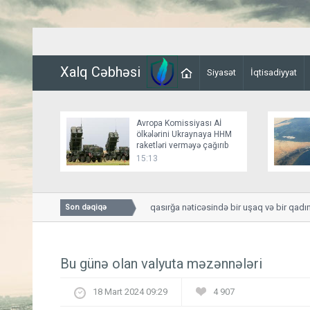
Xalq Cəbhəsi
Siyasət
İqtisadiyyat
Avropa Komissiyası Aİ
ölkələrini Ukraynaya HHM
raketləri verməyə çağırıb
15:13
Smolenskdə güclü qasırğa nəticəsində bir uşaq və bir qadın həl
Son dəqiqə
Bu günə olan valyuta məzənnələri
18 Mart 2024 09:29
4 907