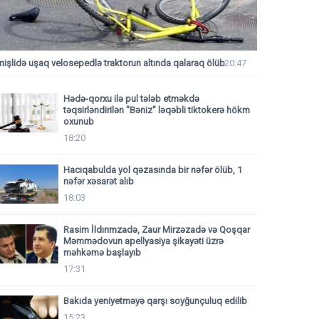
mişlidə uşaq velosepedlə traktorun altında qalaraq ölüb
20:47
Hədə-qorxu ilə pul tələb etməkdə
təqsirləndirilən "Bəniz" ləqəbli tiktokerə hökm
oxunub
18:20
Hacıqabulda yol qəzasında bir nəfər ölüb, 1
nəfər xəsarət alıb
18:03
Rasim İldırımzadə, Zaur Mirzəzadə və Qoşqar
Məmmədovun apellyasiya şikayəti üzrə
məhkəmə başlayıb
17:31
Bakıda yeniyetməyə qarşı soyğunçuluq edilib
15:23