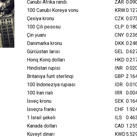
Cənubi Afrika randı
ZAR
0.09
100 Cənubi Koreya vonu
KRW
0.12
Çexiya kronu
CZK
0.07
100 Çili pesosu
CLP
0.18
Çin yuanı
CNY
0.23
Danimarka kronu
DKK
0.24
Gürcüstan larisi
GEL
0.62
Honq Konq dolları
HKD
0.21
Hindistan rupisi
INR
0.02
Britaniya funt sterlinqi
GBP
2.16
100 İndoneziya rupiası
IDR
0.01
100 İran rialı
IRR
0.00
İsveç kronu
SEK
0.16
İsveçrə frankı
CHF
1.92
1 İsrail şekeli
ILS
0.46
Kanada dolları
CAD
1.25
Küveyt dinarı
KWD
5.52