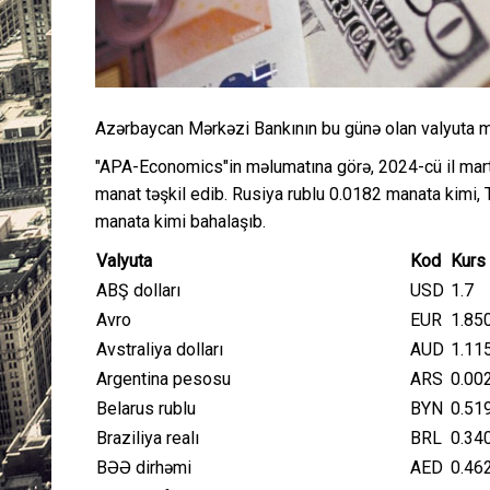
Azərbaycan Mərkəzi Bankının bu günə olan valyuta m
"APA-Economics"in məlumatına görə, 2024-cü il mar
manat təşkil edib. Rusiya rublu 0.0182 manata kimi, 
manata kimi bahalaşıb.
Valyuta
Kod
Kurs
ABŞ dolları
USD
1.7
Avro
EUR
1.85
Avstraliya dolları
AUD
1.11
Argentina pesosu
ARS
0.00
Belarus rublu
BYN
0.51
Braziliya realı
BRL
0.34
BƏƏ dirhəmi
AED
0.46