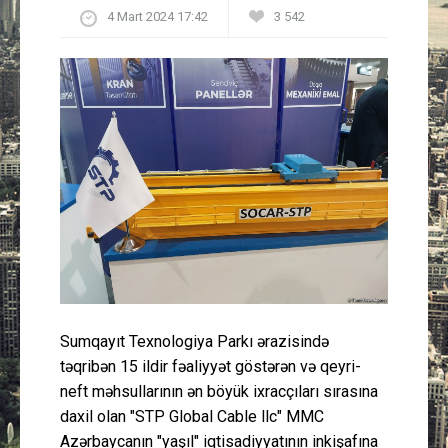
4 Mart 2024 17:42
3 542
Güney Azərbaycan
Mədəniyyət
Müsahibə
İdman
Layihə
Gündəm
Cəmiyyət
Sumqayıt Texnologiya Parkı ərazisində
təqribən 15 ildir fəaliyyət göstərən və qeyri-
Peşə etikası
neft məhsullarının ən böyük ixracçıları sırasına
daxil olan "STP Global Cable llc" MMC
Əlaqə
Azərbaycanın "yaşıl" iqtisadiyyatının inkişafına