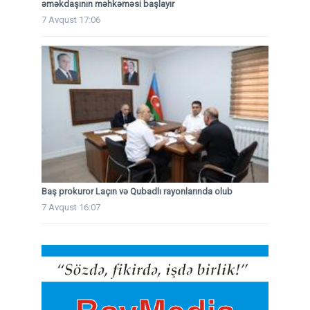
əməkdaşının məhkəməsi başlayır
7 Avqust 17:06
Baş prokuror Laçın və Qubadlı rayonlarında olub
7 Avqust 16:07