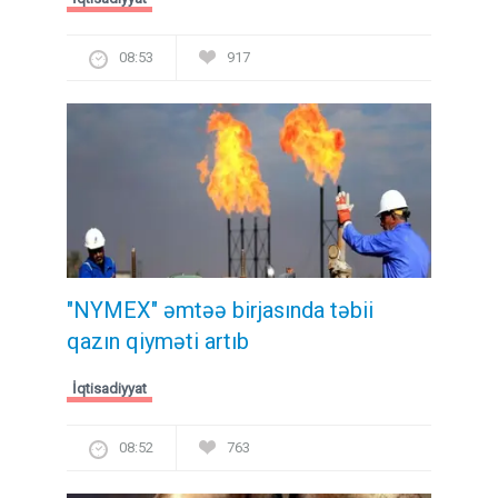
08:53
917
"NYMEX" əmtəə birjasında təbii
qazın qiyməti artıb
İqtisadiyyat
08:52
763