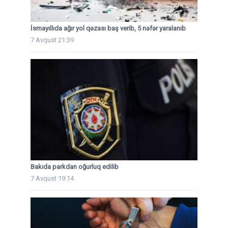
İsmayıllıda ağır yol qəzası baş verib, 5 nəfər yaralanıb
7 Avqust 21:39
Bakıda parkdan oğurluq edilib
7 Avqust 19:14