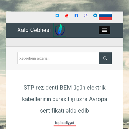
Xalq Cəbhəsi
Close
Siyasət
STP rezidenti BEM üçün elektrik
İqtisadiyyat
kabellərinin buraxılışı üzrə Avropa
Dünya
sertifikatı əldə edib
Hadisə
İqtisadiyyat