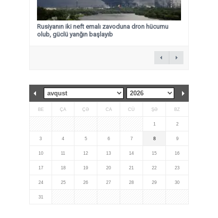
Rusiyanın iki neft emalı zavoduna dron hücumu
olub, güclü yanğın başlayıb
BE
ÇA
ÇƏ
CA
CÜ
ŞƏ
BZ
1
2
3
4
5
6
7
8
9
10
11
12
13
14
15
16
17
18
19
20
21
22
23
24
25
26
27
28
29
30
31