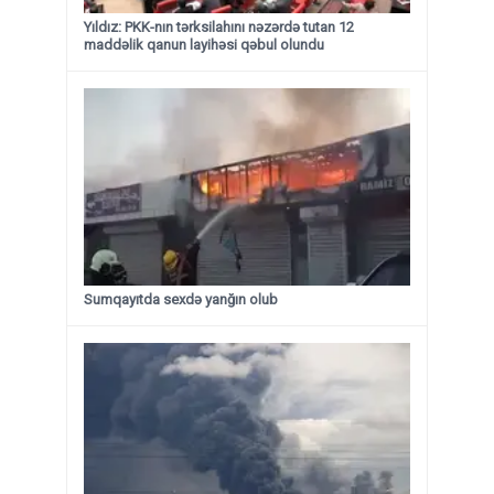
Yıldız: PKK-nın tərksilahını nəzərdə tutan 12
maddəlik qanun layihəsi qəbul olundu ​​​​​​​
Sumqayıtda sexdə yanğın olub