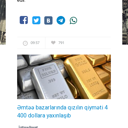
edir.
09:57
791
Əmtəə bazarlarında qızılın qiyməti 4
400 dollara yaxınlaşıb
İqtisadiyyat