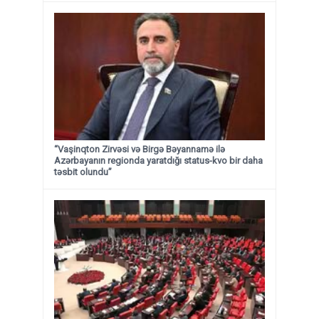
“Vaşinqton Zirvəsi və Birgə Bəyannamə ilə
Azərbayanın regionda yaratdığı status-kvo bir daha
təsbit olundu”