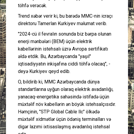
töhfə verəcək.
Trend xəbər verir ki, bu barədə MMC-nin icraçı
direktoru Tamerlan Kurkiyev məlumat verib.
"2024-cü il fevralın sonunda biz bərpa olunan
enerji mənbələri (BEM) üçün elektrik
kabellərinin istehsalı üzrə Avropa sertifikatı
əldə etdik. Bu, Azərbaycanda "yaşıl"
iqtisadiyyatın inkişafına ciddi töhfə olacaq", -
deyə Kurkiyev qeyd edib.
O, bildirib ki, MMC Azərbaycanda dünya
standartlarına uyğun olaraq elektrik avadanlığı,
yanacaq-energetika sahəsində istifadə üçün
müxtəlif növ kabellərin ən böyük istehsalçısıdır.
Həmçinin, "STP Global Cable llc" ölkədə
müxtəlif xidmətlər üçün ödəniş terminalları və
digər lazımi ixtisaslaşmış avadanlıq istehsal