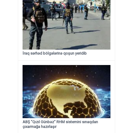
İraq sərhəd bölgələrinə qoşun yeridib
ABŞ "Qızıl Günbəz" RHM sistemini sınaqdan
çıxarmağa hazırlaşır