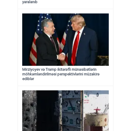
yaralanıb
Mirziyoyev və Tramp ikitərəfli münasibətlərin
möhkəmləndirilməsi perspektivlərini müzakirə
ediblər