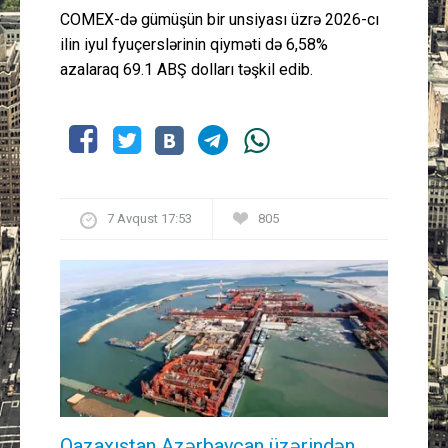
COMEX-də gümüşün bir unsiyası üzrə 2026-cı
ilin iyul fyuçerslərinin qiyməti də 6,58%
azalaraq 69.1 ABŞ dolları təşkil edib.
7 Avqust 17:53
805
Qazaxıstan Azərbaycan üzərindən