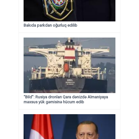
Bakıda parkdan oğurluq edilib
“Bild”: Rusiya dronları Qara dənizdə Almaniyaya
məxsus yük gəmisinə hücum edib