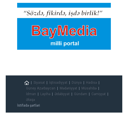
Siyasət
İqtisadiyyat
Dünya
Hadisə
Güney Azərbaycan
Mədəniyyət
Müsahibə
İdman
Layihə
Ədəbiyyat
Gündəm
Cəmiyyət
Əlaqə
İstifadə şərtləri