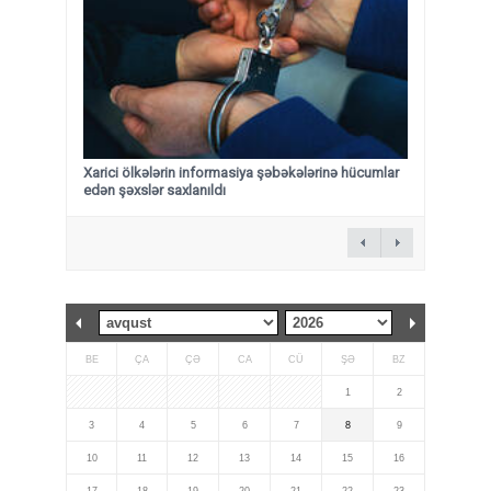
Xarici ölkələrin informasiya şəbəkələrinə hücumlar
edən şəxslər saxlanıldı
BE
ÇA
ÇƏ
CA
CÜ
ŞƏ
BZ
1
2
3
4
5
6
7
8
9
10
11
12
13
14
15
16
17
18
19
20
21
22
23