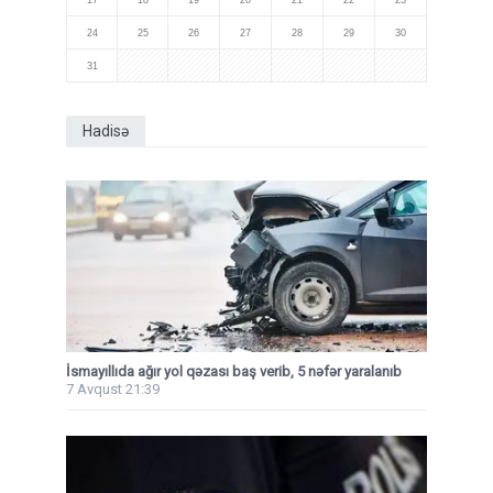
24
25
26
27
28
29
30
31
Hadisə
İsmayıllıda ağır yol qəzası baş verib, 5 nəfər yaralanıb
7 Avqust 21:39