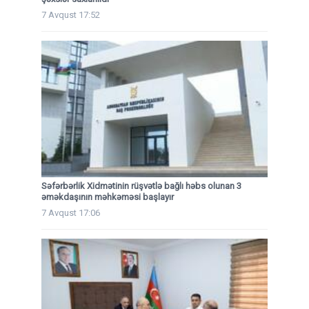
7 Avqust 17:52
Səfərbərlik Xidmətinin rüşvətlə bağlı həbs olunan 3
əməkdaşının məhkəməsi başlayır
7 Avqust 17:06