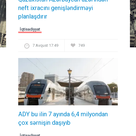
neft ixracını genişləndirməyi
planlaşdırır
İqtisadiyyat
7 Avqust 17:49
749
ADY bu ilin 7 ayında 6,4 milyondan
çox sərnişin daşıyıb
İqtisadiyyat