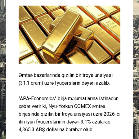
Güney Azərbaycan
Mədəniyyət
Müsahibə
İdman
Layihə
Əmtəə bazarlarında qızılın bir troya unsiyası
(31,1 qram) üzrə fyuçerslərin dəyəri azalıb.
Gündəm
"APA-Economics" birja məlumatlarına istinadən
Cəmiyyət
xəbər verir ki, Nyu-Yorkun COMEX əmtəə
birjasında qızılın bir troya unsiyası üzrə 2026-cı
Peşə etikası
ilin iyun fyuçerslərinin dəyəri 3,1% azalaraq
4,365.3 ABŞ dollarına bərabər olub.
Əlaqə