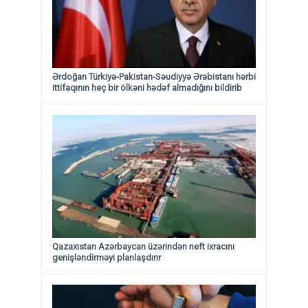
Ərdoğan Türkiyə-Pakistan-Səudiyyə Ərəbistanı hərbi
ittifaqının heç bir ölkəni hədəf almadığını bildirib
Qazaxıstan Azərbaycan üzərindən neft ixracını
genişləndirməyi planlaşdırır