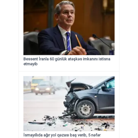
Bessent İranla 60 günlük atəşkəs imkanını istisna
etməyib
İsmayıllıda ağır yol qəzası baş verib, 5 nəfər