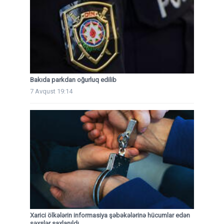
Bakıda parkdan oğurluq edilib
7 Avqust 19:14
Xarici ölkələrin informasiya şəbəkələrinə hücumlar edən
şəxslər saxlanıldı