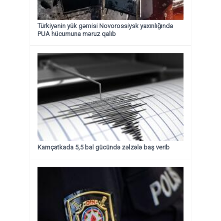
Türkiyənin yük gəmisi Novorossiysk yaxınlığında
PUA hücumuna məruz qalıb
Kamçatkada 5,5 bal gücündə zəlzələ baş verib