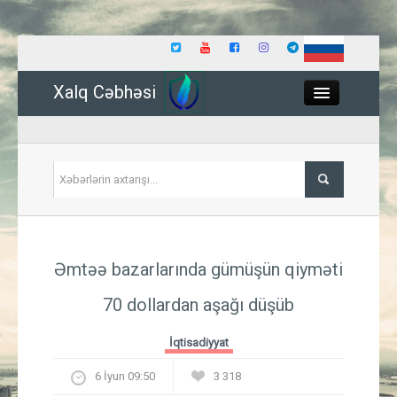
Xalq Cəbhəsi
Close
Siyasət
Əmtəə bazarlarında gümüşün qiyməti
İqtisadiyyat
70 dollardan aşağı düşüb
Dünya
İqtisadiyyat
Hadisə
6 İyun 09:50
3 318